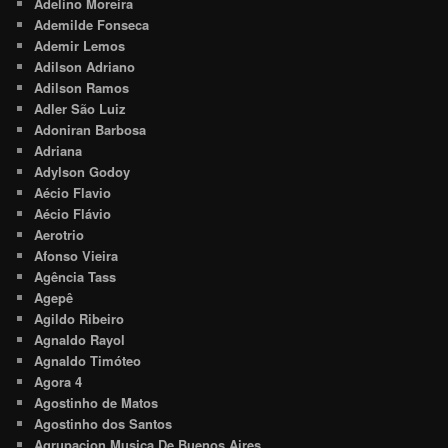
Adelino Moreira
Ademilde Fonseca
Ademir Lemos
Adilson Adriano
Adilson Ramos
Adler São Luiz
Adoniran Barbosa
Adriana
Adylson Godoy
Aécio Flavio
Aécio Flávio
Aerotrio
Afonso Vieira
Agência Tass
Agepê
Agildo Ribeiro
Agnaldo Rayol
Agnaldo Timóteo
Agora 4
Agostinho de Matos
Agostinho dos Santos
Agrupacion Musica De Buenos Aires