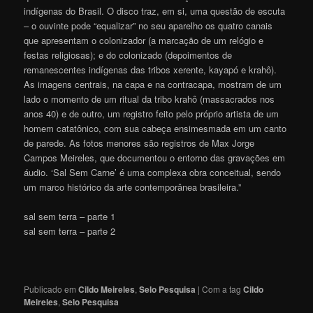
indígenas do Brasil. O disco traz, em si, uma questão de escuta
– o ouvinte pode “equalizar” no seu aparelho os quatro canais
que apresentam o colonizador (a marcação de um relógio e
festas religiosas); e do colonizado (depoimentos de
remanescentes indígenas das tribos xerente, kayapó e krahô).
As imagens centrais, na capa e na contracapa, mostram de um
lado o momento de um ritual da tribo krahô (massacrados nos
anos 40) e de outro, um registro feito pelo próprio artista de um
homem catatônico, com sua cabeça ensimesmada em um canto
de parede. As fotos menores são registros de Max Jorge
Campos Meireles, que documentou o entorno das gravações em
áudio. ‘Sal Sem Carne’ é uma complexa obra conceitual, sendo
um marco histórico da arte contemporânea brasileira.”
sal sem terra – parte 1
sal sem terra – parte 2
Publicado em
Cildo Meireles
,
Selo Pesquisa
|
Com a tag
Cildo
Meireles
,
Selo Pesquisa