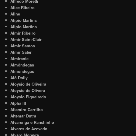
Alfredo Moretti
Alice Ribeiro
Aline
Alípio Martins
Alipio Martins
Almir Ribeiro
Almir Saint-Clair
Almir Santos
Almir Sater
Almirante
Almôndegas
Almondegas
Alô Dolly
Aloysio de Oliveira
Aloysio de Olivera
Aloysio Figueiredo
Alpha III
Altamiro Carrilho
Altemar Dutra
Alvarenga e Ranchinho
Alvares de Azevedo
Alvaro Moreyra