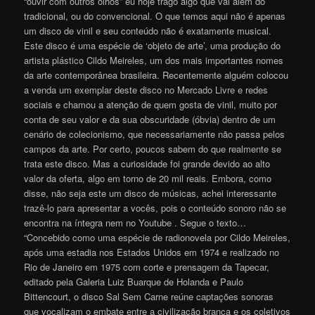
“ouvir com outros olhos” eu hoje trago algo que vai além do
tradicional, ou do convencional. O que temos aqui não é apenas
um disco de vinil e seu conteúdo não é exatamente musical.
Este disco é uma espécie de ‘objeto de arte’, uma produção do
artista plástico Cildo Meireles, um dos mais importantes nomes
da arte contemporânea brasileira. Recentemente alguém colocou
a venda um exemplar deste disco no Mercado Livre e redes
sociais e chamou a atenção de quem gosta de vinil, muito por
conta de seu valor e da sua obscuridade (óbvia) dentro de um
cenário de colecionismo, que necessariamente não passa pelos
campos da arte. Por certo, poucos sabem do que realmente se
trata este disco. Mas a curiosidade foi grande devido ao alto
valor da oferta, algo em torno de 20 mil reais. Embora, como
disse, não seja este um disco de músicas, achei interessante
trazê-lo para apresentar a vocês, pois o conteúdo sonoro não se
encontra na íntegra nem no Youtube . Segue o texto…
“Concebido como uma espécie de radionovela por Cildo Meireles,
após uma estadia nos Estados Unidos em 1974 e realizado no
Rio de Janeiro em 1975 com corte e prensagem da Tapecar,
editado pela Galeria Luiz Buarque de Holanda e Paulo
Bittencourt, o disco Sal Sem Carne reúne captações sonoras
que vocalizam o embate entre a civilização branca e os coletivos