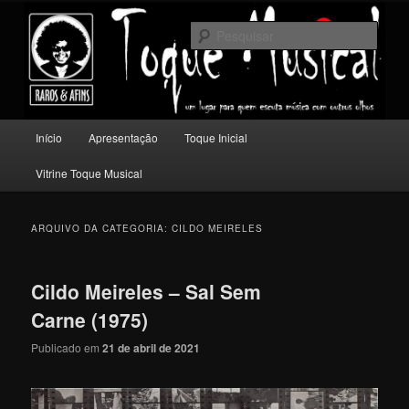
Pular
Pular
Um lugar para quem escuta música com outros olhos.
para
para
Pesqu
o
o
conteúdo
conteúdo
Toque Musical
principal
secundário
Menu
Início
Apresentação
Toque Inicial
principal
Vitrine Toque Musical
ARQUIVO DA CATEGORIA:
CILDO MEIRELES
Cildo Meireles – Sal Sem
Carne (1975)
Publicado em
21 de abril de 2021