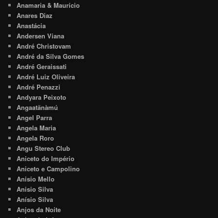
Anamaria & Maurício
Anares Diaz
Anastácia
Andersen Viana
André Christovam
André da Silva Gomes
André Geraissati
André Luiz Oliveira
André Penazzi
Andyara Peixoto
Angaatãnàmú
Angel Parra
Angela Maria
Angela Roro
Angu Stereo Club
Aniceto do Império
Aniceto e Campolino
Anisio Mello
Anisio Silva
Anísio Silva
Anjos da Noite