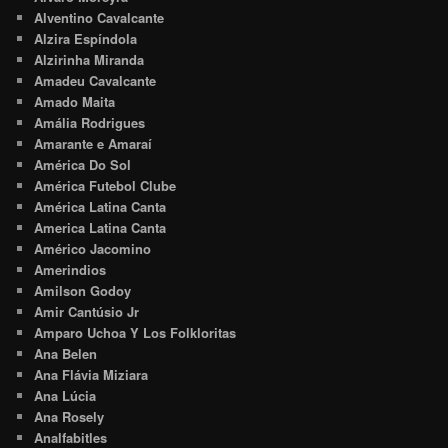
Alventino Cavalcante
Alzira Espíndola
Alzirinha Miranda
Amadeu Cavalcante
Amado Maita
Amália Rodrigues
Amarante e Amaraí
América Do Sol
América Futebol Clube
América Latina Canta
America Latina Canta
Américo Jacomino
Amerindios
Amilson Godoy
Amir Cantúsio Jr
Amparo Uchoa Y Los Folkloritas
Ana Belen
Ana Flávia Miziara
Ana Lúcia
Ana Rosely
Analfabitles