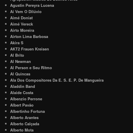
Agustin Pereyra Lucena
Aí Vem O Dilúvio
Aimé Doniat
Aimé Vereck
Airto Moreira
Airton Lima Barbosa
Akira S
AKT2 Frauen Kreisen
Al Brito
Al Newman
Al Person e Seu Ritmo
Al Quincas
Ala Dos Compositores Da E. S. E. P. De Mangueira
Aladdin Band
Alaide Costa
Albenzio Perrone
Albert Pavão
Albertinho Fortuna
Alberto Arantes
Alberto Calçada
Alberto Mota