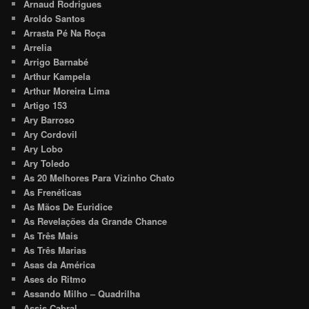
Arnaud Rodrigues
Aroldo Santos
Arrasta Pé Na Roça
Arrelia
Arrigo Barnabé
Arthur Kampela
Arthur Moreira Lima
Artigo 153
Ary Barroso
Ary Cordovil
Ary Lobo
Ary Toledo
As 20 Melhores Para Vizinho Chato
As Frenéticas
As Mãos De Euridice
As Revelações da Grande Chance
As Três Mais
As Três Marias
Asas da América
Ases do Ritmo
Assando Milho – Quadrilha
Assis Cabral