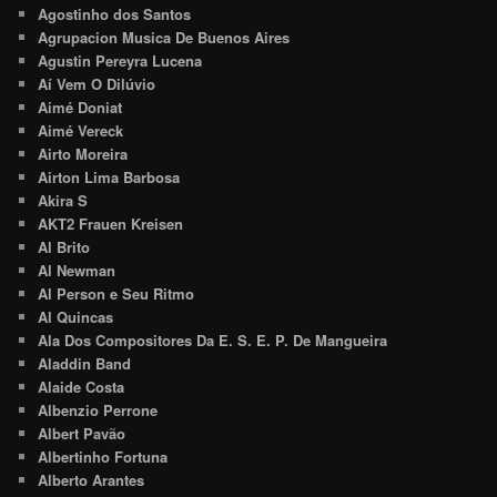
Agostinho dos Santos
Agrupacion Musica De Buenos Aires
Agustin Pereyra Lucena
Aí Vem O Dilúvio
Aimé Doniat
Aimé Vereck
Airto Moreira
Airton Lima Barbosa
Akira S
AKT2 Frauen Kreisen
Al Brito
Al Newman
Al Person e Seu Ritmo
Al Quincas
Ala Dos Compositores Da E. S. E. P. De Mangueira
Aladdin Band
Alaide Costa
Albenzio Perrone
Albert Pavão
Albertinho Fortuna
Alberto Arantes