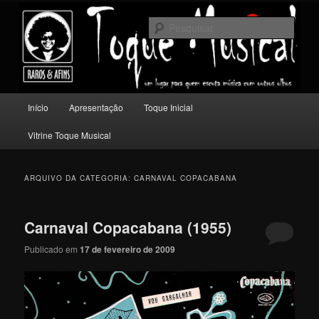
Pular
Pular
Um lugar para quem escuta música com outros olhos.
para
para
Pesqu
o
o
conteúdo
conteúdo
Toque Musical
principal
secundário
Menu
Início
Apresentação
Toque Inicial
principal
Vitrine Toque Musical
ARQUIVO DA CATEGORIA:
CARNAVAL COPACABANA
Carnaval Copacabana (1955)
Publicado em
17 de fevereiro de 2009