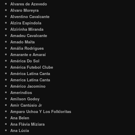
Alvares de Azevedo
Alvaro Moreyra
Alventino Cavalcante
Alzira Espíndola
Alzirinha Miranda
Amadeu Cavalcante
Amado Maita
Amália Rodrigues
Amarante e Amaraí
América Do Sol
América Futebol Clube
América Latina Canta
America Latina Canta
Américo Jacomino
Amerindios
Amilson Godoy
Amir Cantúsio Jr
Amparo Uchoa Y Los Folkloritas
Ana Belen
Ana Flávia Miziara
Ana Lúcia