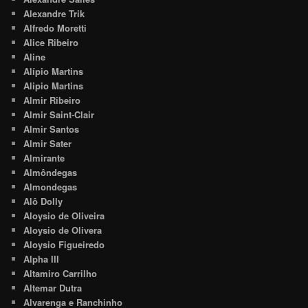
Alexandre Trik
Alfredo Moretti
Alice Ribeiro
Aline
Alípio Martins
Alipio Martins
Almir Ribeiro
Almir Saint-Clair
Almir Santos
Almir Sater
Almirante
Almôndegas
Almondegas
Alô Dolly
Aloysio de Oliveira
Aloysio de Olivera
Aloysio Figueiredo
Alpha III
Altamiro Carrilho
Altemar Dutra
Alvarenga e Ranchinho