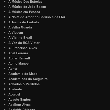
A Música Das Estrelas
A Música de João Bosco
A Música em Pessoa
A Noite do Amor do Sorriso e da Flor
A Turma do Embalo
A Velha Guarda
A Viagem
A Visit to Brazil
A Voz da RCA Victor
A. Francisco Alves
Abel Ferreira
Abgar Renault
Abílio Manoel
Abner
Academia do Medo
Acadêmicos do Salgueiro
Achados & Perdidos
Acidente
Acordel
Adauto Santos
Adeilton Alves
Adelaide Chiozzo