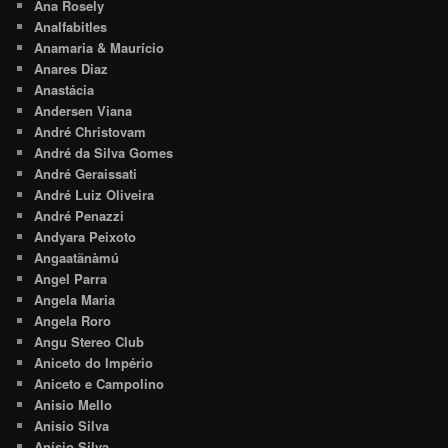
Ana Rosely
Analfabitles
Anamaria & Maurício
Anares Diaz
Anastácia
Andersen Viana
André Christovam
André da Silva Gomes
André Geraissati
André Luiz Oliveira
André Penazzi
Andyara Peixoto
Angaatãnàmú
Angel Parra
Angela Maria
Angela Roro
Angu Stereo Club
Aniceto do Império
Aniceto e Campolino
Anisio Mello
Anisio Silva
Anísio Silva