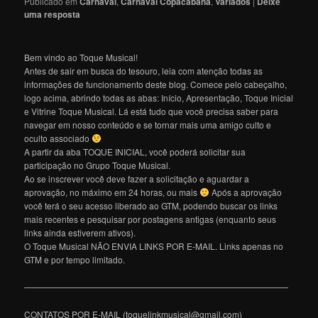
Publicado em
Carnaval
,
Carnaval Copacabana
,
Variados
|
Deixe
uma resposta
Bem vindo ao Toque Musical!
Antes de sair em busca do tesouro, leia com atenção todas as
informações de funcionamento deste blog. Comece pelo cabeçalho,
logo acima, abrindo todas as abas: Início, Apresentação, Toque Inicial
e Vitrine Toque Musical. Lá está tudo que você precisa saber para
navegar em nosso conteúdo e se tornar mais uma amigo culto e
oculto associado
A partir da aba TOQUE INICIAL, você poderá solicitar sua
participação no Grupo Toque Musical.
Ao se inscrever você deve fazer a solicitação e aguardar a
aprovação, no máximo em 24 horas, ou mais
Após a aprovação
você terá o seu acesso liberado ao GTM, podendo buscar os links
mais recentes e pesquisar por postagens antigas (enquanto seus
links ainda estiverem ativos).
O Toque Musical NÃO ENVIA LINKS POR E-MAIL. Links apenas no
GTM e por tempo limitado.
———————————————————————————————
CONTATOS POR E-MAIL (toquelinkmusical@gmail.com)