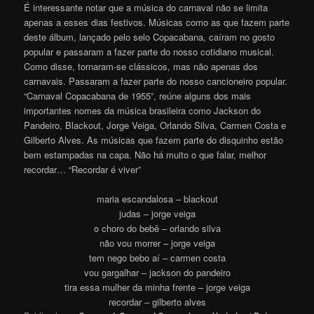
É interessante notar que a música do carnaval não se limita
apenas a esses dias festivos. Músicas como as que fazem parte
deste álbum, lançado pelo selo Copacabana, caíram no gosto
popular e passaram a fazer parte do nosso cotidiano musical.
Como disse, tornaram-se clássicos, mas não apenas dos
carnavais. Passaram a fazer parte do nosso cancioneiro popular.
“Carnaval Copacabana de 1955”, reúne alguns dos mais
importantes nomes da música brasileira como Jackson do
Pandeiro, Blackout, Jorge Veiga, Orlando Silva, Carmen Costa e
Gilberto Alves. As músicas que fazem parte do disquinho estão
bem estampadas na capa. Não há muito o que falar, melhor
recordar… “Recordar é viver”
maria escandalosa – blackout
judas – jorge veiga
o choro do bebê – orlando silva
não vou morrer – jorge veiga
tem nego bebo aí – carmen costa
vou gargalhar – jackson do pandeiro
tira essa mulher da minha frente – jorge veiga
recordar – gilberto alves