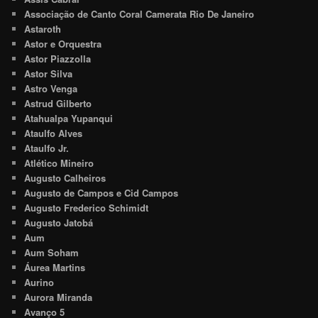
Associação de Canto Coral Camerata Rio De Janeiro
Astaroth
Astor e Orquestra
Astor Piazzolla
Astor Silva
Astro Venga
Astrud Gilberto
Atahualpa Yupanqui
Ataulfo Alves
Ataulfo Jr.
Atlético Mineiro
Augusto Calheiros
Augusto de Campos e Cid Campos
Augusto Frederico Schimidt
Augusto Jatobá
Aum
Aum Soham
Áurea Martins
Aurino
Aurora Miranda
Avanço 5