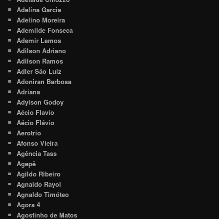
Adelina Garcia
Adelino Moreira
Ademilde Fonseca
Ademir Lemos
Adilson Adriano
Adilson Ramos
Adler São Luiz
Adoniran Barbosa
Adriana
Adylson Godoy
Aécio Flavio
Aécio Flávio
Aerotrio
Afonso Vieira
Agência Tass
Agepê
Agildo Ribeiro
Agnaldo Rayol
Agnaldo Timóteo
Agora 4
Agostinho de Matos