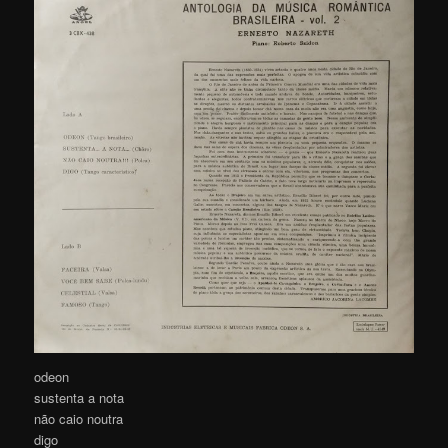
odeon
sustenta a nota
não caio noutra
digo