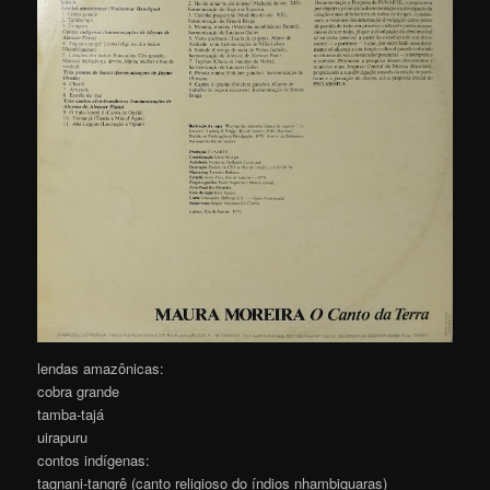
lendas amazônicas:
cobra grande
tamba-tajá
uirapuru
contos indígenas:
tagnani-tangrê (canto religioso do índios nhambiquaras)