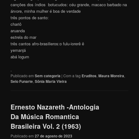
canções dos índios botucudos: céu grande, macaco barbado na
árvore, minha mulher é boa de verdade
três pontos de santo:
chariô
aruanda
estrela do mar
três cantos afro-brasilieros:o fulu-iorerê ê
yemanjá
abá logum
.
Publicado em
Sem categoria
|
Com a tag
Eruditos
,
Maura Moreira
,
Selo Funarte
,
Sõnia Maria Vieira
Ernesto Nazareth -Antologia
Da Música Romantica
Brasileira Vol. 2 (1963)
Publicado em
27 de agosto de 2023