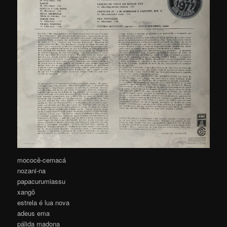
mococê-cemacá
nozani-na
papacurumiassu
xangô
estrela é lua nova
adeus ema
pálida madona