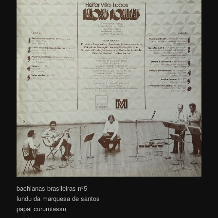
bachianas brasileiras nº5
lundu da marquesa de santos
papai curumiassu