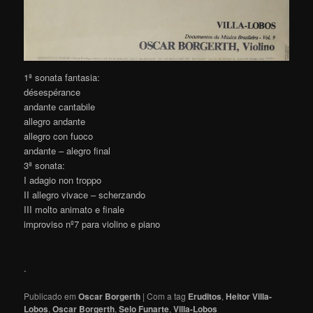
1ª sonata fantasia:
désespérance
andante cantabile
allegro andante
allegro con fuoco
andante – alegro final
3ª sonata:
I adagio non troppo
II allegro vivace – scherzando
III molto animato e finale
improviso nº7 para violino e piano
.
Publicado em
Oscar Borgerth
|
Com a tag
Eruditos
,
Heitor Villa-
Lobos
,
Oscar Borgerth
,
Selo Funarte
,
Villa-Lobos