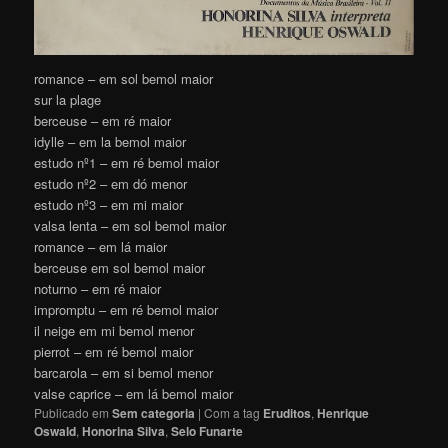
romance – em sol bemol maior
sur la plage
berceuse – em ré maior
idylle – em la bemol maior
estudo nº1 – em ré bemol maior
estudo nº2 – em dó menor
estudo nº3 – em mi maior
valsa lenta – em sol bemol maior
romance – em lá maior
berceuse em sol bemol maior
noturno – em ré maior
impromptu – em ré bemol maior
il neige em mi bemol menor
pierrot – em ré bemol maior
barcarola – em si bemol menor
valse caprice – em lá bemol maior
Publicado em
Sem categoria
|
Com a tag
Eruditos
,
Henrique
Oswald
,
Honorina Silva
,
Selo Funarte