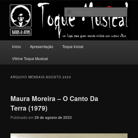
Pular
Pular
Um lugar para quem escuta música com outros olhos.
para
para
Pesqu
o
o
conteúdo
conteúdo
Toque Musical
principal
secundário
Menu
Início
Apresentação
Toque Inicial
principal
Vitrine Toque Musical
ARQUIVO MENSAIS:
AGOSTO 2023
Maura Moreira – O Canto Da
Terra (1979)
Publicado em
29 de agosto de 2023