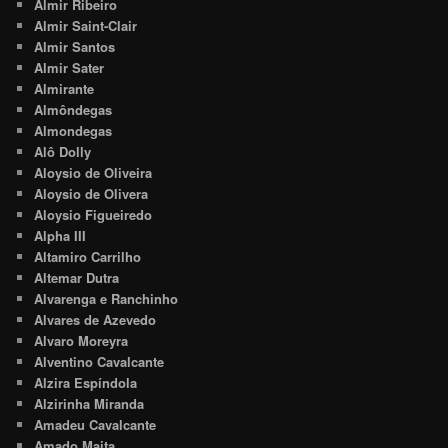
Almir Ribeiro
Almir Saint-Clair
Almir Santos
Almir Sater
Almirante
Almôndegas
Almondegas
Alô Dolly
Aloysio de Oliveira
Aloysio de Olivera
Aloysio Figueiredo
Alpha III
Altamiro Carrilho
Altemar Dutra
Alvarenga e Ranchinho
Alvares de Azevedo
Alvaro Moreyra
Alventino Cavalcante
Alzira Espíndola
Alzirinha Miranda
Amadeu Cavalcante
Amado Maita