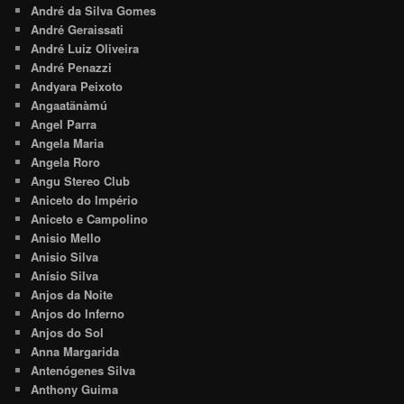
André da Silva Gomes
André Geraissati
André Luiz Oliveira
André Penazzi
Andyara Peixoto
Angaatãnàmú
Angel Parra
Angela Maria
Angela Roro
Angu Stereo Club
Aniceto do Império
Aniceto e Campolino
Anisio Mello
Anisio Silva
Anísio Silva
Anjos da Noite
Anjos do Inferno
Anjos do Sol
Anna Margarida
Antenógenes Silva
Anthony Guima