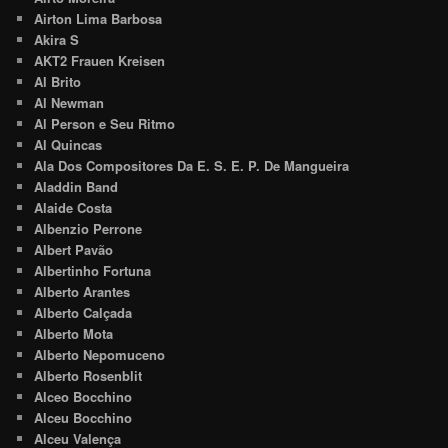
Airton Lima Barbosa
Akira S
AKT2 Frauen Kreisen
Al Brito
Al Newman
Al Person e Seu Ritmo
Al Quincas
Ala Dos Compositores Da E. S. E. P. De Mangueira
Aladdin Band
Alaide Costa
Albenzio Perrone
Albert Pavão
Albertinho Fortuna
Alberto Arantes
Alberto Calçada
Alberto Mota
Alberto Nepomuceno
Alberto Rosenblit
Alceo Bocchino
Alceu Bocchino
Alceu Valença