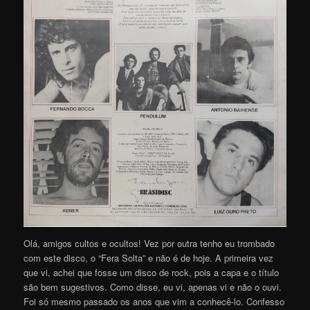
Olá, amigos cultos e ocultos! Vez por outra tenho eu trombado
com este disco, o “Fera Solta” e não é de hoje. A primeira vez
que vi, achei que fosse um disco de rock, pois a capa e o título
são bem sugestivos. Como disse, eu vi, apenas vi e não o ouvi.
Foi só mesmo passado os anos que vim a conhecê-lo. Confesso