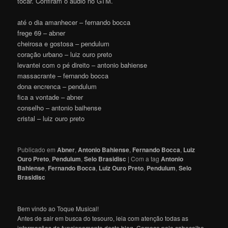
tocar. Confiram o áudio no GTM.
até o dia amanhecer – fernando bocca
frege 69 – abner
cheirosa e gostosa – pendulum
coração urbano – luiz ouro preto
levantei com o pé direito – antonio bahiense
massacrante – fernando bocca
dona encrenca – pendulum
fica a vontade – abner
conselho – antonio baihense
cristal – luiz ouro preto
Publicado em
Abner
,
Antonio Bahiense
,
Fernando Bocca
,
Luiz
Ouro Preto
,
Pendulum
,
Selo Brasidisc
|
Com a tag
Antonio
Bahiense
,
Fernando Bocca
,
Luiz Ouro Preto
,
Pendulum
,
Selo
Brasidisc
Bem vindo ao Toque Musical!
Antes de sair em busca do tesouro, leia com atenção todas as
informações de funcionamento deste blog. Comece pelo cabeçalho,