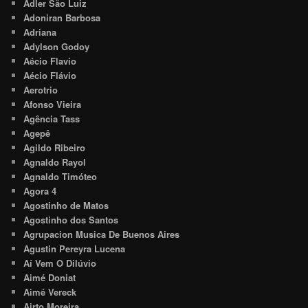
Adler São Luiz
Adoniran Barbosa
Adriana
Adylson Godoy
Aécio Flavio
Aécio Flávio
Aerotrio
Afonso Vieira
Agência Tass
Agepê
Agildo Ribeiro
Agnaldo Rayol
Agnaldo Timóteo
Agora 4
Agostinho de Matos
Agostinho dos Santos
Agrupacion Musica De Buenos Aires
Agustin Pereyra Lucena
Aí Vem O Dilúvio
Aimé Doniat
Aimé Vereck
Airto Moreira