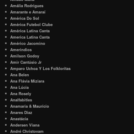
Amália Rodrigues
Amarante e Amaraí
América Do Sol
América Futebol Clube
América Latina Canta
America Latina Canta
Américo Jacomino
Amerindios
Amilson Godoy
Amir Cantúsio Jr
Amparo Uchoa Y Los Folkloritas
Ana Belen
Ana Flávia Miziara
Ana Lúcia
Ana Rosely
Analfabitles
Anamaria & Maurício
Anares Diaz
Anastácia
Andersen Viana
André Christovam