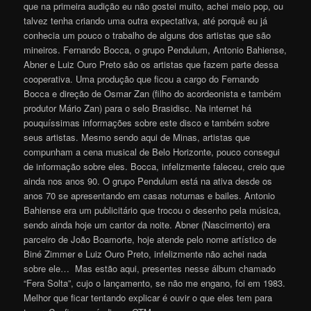
que na primeira audição eu não gostei muito, achei meio pop, ou
talvez tenha criando uma outra expectativa, até porquê eu já
conhecia um pouco o trabalho de alguns dos artistas que são
mineiros. Fernando Bocca, o grupo Pendulum, Antonio Bahiense,
Abner e Luiz Ouro Preto são os artistas que fazem parte dessa
cooperativa. Uma produção que ficou a cargo do Fernando
Bocca e direção de Osmar Zan (filho do acordeonista e também
produtor Mário Zan) para o selo Brasidisc. Na internet há
pouquíssimas informações sobre este disco e também sobre
seus artistas. Mesmo sendo aqui de Minas, artistas que
compunham a cena musical de Belo Horizonte, pouco consegui
de informação sobre eles. Bocca, infelizmente faleceu, creio que
ainda nos anos 90. O grupo Pendulum está na ativa desde os
anos 70 se apresentando em casas noturnas e bailes. Antonio
Bahiense era um publicitário que trocou o desenho pela música,
sendo ainda hoje um cantor da noite. Abner (Nascimento) era
parceiro de João Boamorte, hoje atende pelo nome artístico de
Biné Zimmer e Luiz Ouro Preto, infelizmente não achei nada
sobre ele… Mas estão aqui, presentes nesse álbum chamado
“Fera Solta”, cujo o lançamento, se não me engano, foi em 1983.
Melhor que ficar tentando explicar é ouvir o que eles tem para