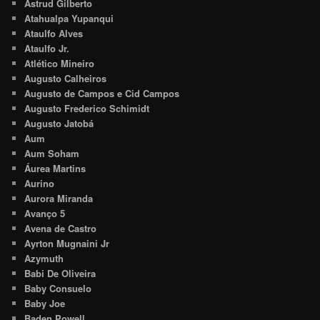
Astrud Gilberto
Atahualpa Yupanqui
Ataulfo Alves
Ataulfo Jr.
Atlético Mineiro
Augusto Calheiros
Augusto de Campos e Cid Campos
Augusto Frederico Schimidt
Augusto Jatobá
Aum
Aum Soham
Áurea Martins
Aurino
Aurora Miranda
Avanço 5
Avena de Castro
Ayrton Mugnaini Jr
Azymuth
Babi De Oliveira
Baby Consuelo
Baby Joe
Baden Powell