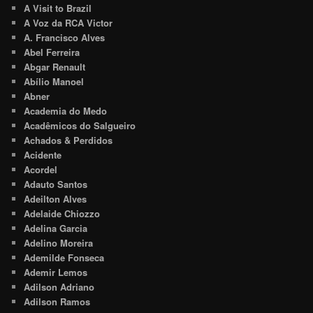
A Visit to Brazil
A Voz da RCA Victor
A. Francisco Alves
Abel Ferreira
Abgar Renault
Abílio Manoel
Abner
Academia do Medo
Acadêmicos do Salgueiro
Achados & Perdidos
Acidente
Acordel
Adauto Santos
Adeilton Alves
Adelaide Chiozzo
Adelina Garcia
Adelino Moreira
Ademilde Fonseca
Ademir Lemos
Adilson Adriano
Adilson Ramos