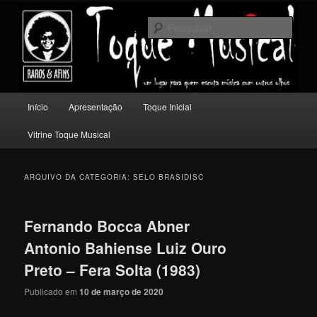
Pular
Pular
Um lugar para quem escuta música com outros olhos.
para
para
Pesqu
o
o
conteúdo
conteúdo
Toque Musical
principal
secundário
Menu
Início
Apresentação
Toque Inicial
principal
Vitrine Toque Musical
ARQUIVO DA CATEGORIA:
SELO BRASIDISC
Fernando Bocca Abner
Antonio Bahiense Luiz Ouro
Preto – Fera Solta (1983)
Publicado em
10 de março de 2020