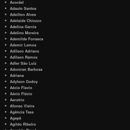
Acordel
Adauto Santos
Adeilton Alves
Adelaide Chiozzo
Adelina Garcia
Adelino Moreira
Ademilde Fonseca
Ademir Lemos
Adilson Adriano
Adilson Ramos
Adler São Luiz
Adoniran Barbosa
Adriana
Adylson Godoy
Aécio Flavio
Aécio Flávio
Aerotrio
Afonso Vieira
Agência Tass
Agepê
Agildo Ribeiro