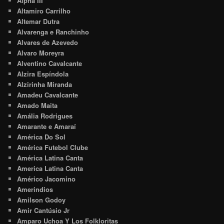
Alpha III
Altamiro Carrilho
Altemar Dutra
Alvarenga e Ranchinho
Alvares de Azevedo
Alvaro Moreyra
Alventino Cavalcante
Alzira Espíndola
Alzirinha Miranda
Amadeu Cavalcante
Amado Maita
Amália Rodrigues
Amarante e Amaraí
América Do Sol
América Futebol Clube
América Latina Canta
America Latina Canta
Américo Jacomino
Amerindios
Amilson Godoy
Amir Cantúsio Jr
Amparo Uchoa Y Los Folkloritas