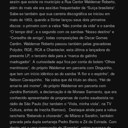
assim que existe no município a Rua Cantor Waldemar Roberto,
além do mais ele era assíduo frequentador da “Suíça brasileira”.
Sabe-se também que sua carreira discográfica se iniciou em
maio de 1953, quando a Sinter lançou seus dois primeiros
discos: o primeiro com a valsa “Não zombe da vida” e o samba
“O tempo dirá”, e o segundo com os sambas “Nosso destino” e
“Conselho de amigo”, todas composições de Oscar Gomes
Cardim. Waldemar Roberto passou também pelas gravadoras
Polydor, RGE, RCA e Chantecler, esta última a lançadora do
presente LP, o terceiro dele para a “marca do galinho
madrugador”. A curiosidade aqui fica por conta do bolero “Olhos
mentirosos”, do próprio Waldemar em parceria com Dioguinho,
que tem um início idêntico ao do samba “A flor e o espinho”, de
Nélson Cavaquinho. Na valsa que dá título ao disco, “Hei de
amar-te até morrer”, do próprio Waldemar em parceria com
Jandira Bertolotti, a declamação é de Moraes Sarmento, que era
conhecido apresentador de programas de cunho saudosista no
rádio de São Paulo (fez também o “Viola, minha viola”, na TV
Cultura, antes de Inezita Barroso). Destaque ainda para a valsa-
rancheira “Bebendo e chorando”, de Milano e Serafim, também
gravada pela dupla sertaneja Pedro Bento e Zé da Estrada. Com
direito até a uma regravação de “Seresta”, antigo sucesso de