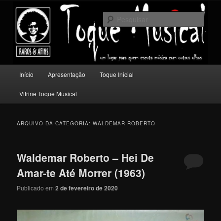
Pular
Pular
Um lugar para quem escuta música com outros olhos.
para
para
Pesqu
o
o
conteúdo
conteúdo
Toque Musical
principal
secundário
Menu
Início
Apresentação
Toque Inicial
principal
Vitrine Toque Musical
ARQUIVO DA CATEGORIA:
WALDEMAR ROBERTO
Waldemar Roberto – Hei De
Amar-te Até Morrer (1963)
Publicado em
2 de fevereiro de 2020