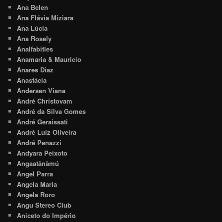
Ana Belen
Ana Flávia Miziara
Ana Lúcia
Ana Rosely
Analfabitles
Anamaria & Maurício
Anares Diaz
Anastácia
Andersen Viana
André Christovam
André da Silva Gomes
André Geraissati
André Luiz Oliveira
André Penazzi
Andyara Peixoto
Angaatãnàmú
Angel Parra
Angela Maria
Angela Roro
Angu Stereo Club
Aniceto do Império