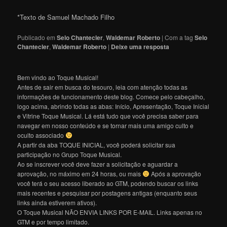
*Texto de Samuel Machado Filho
Publicado em
Selo Chantecler
,
Waldemar Roberto
|
Com a tag
Selo
Chantecler
,
Waldemar Roberto
|
Deixe uma resposta
Bem vindo ao Toque Musical!
Antes de sair em busca do tesouro, leia com atenção todas as
informações de funcionamento deste blog. Comece pelo cabeçalho,
logo acima, abrindo todas as abas: Início, Apresentação, Toque Inicial
e Vitrine Toque Musical. Lá está tudo que você precisa saber para
navegar em nosso conteúdo e se tornar mais uma amigo culto e
oculto associado
A partir da aba TOQUE INICIAL, você poderá solicitar sua
participação no Grupo Toque Musical.
Ao se inscrever você deve fazer a solicitação e aguardar a
aprovação, no máximo em 24 horas, ou mais
Após a aprovação
você terá o seu acesso liberado ao GTM, podendo buscar os links
mais recentes e pesquisar por postagens antigas (enquanto seus
links ainda estiverem ativos).
O Toque Musical NÃO ENVIA LINKS POR E-MAIL. Links apenas no
GTM e por tempo limitado.