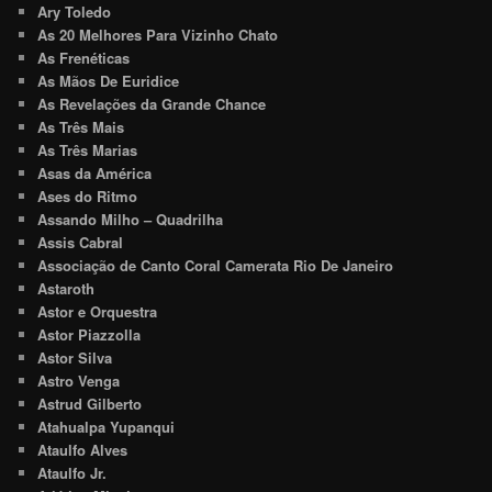
Ary Toledo
As 20 Melhores Para Vizinho Chato
As Frenéticas
As Mãos De Euridice
As Revelações da Grande Chance
As Três Mais
As Três Marias
Asas da América
Ases do Ritmo
Assando Milho – Quadrilha
Assis Cabral
Associação de Canto Coral Camerata Rio De Janeiro
Astaroth
Astor e Orquestra
Astor Piazzolla
Astor Silva
Astro Venga
Astrud Gilberto
Atahualpa Yupanqui
Ataulfo Alves
Ataulfo Jr.