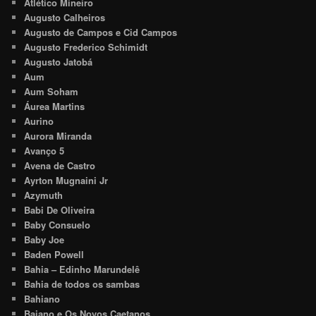
Atlético Mineiro
Augusto Calheiros
Augusto de Campos e Cid Campos
Augusto Frederico Schimidt
Augusto Jatobá
Aum
Aum Soham
Áurea Martins
Aurino
Aurora Miranda
Avanço 5
Avena de Castro
Ayrton Mugnaini Jr
Azymuth
Babi De Oliveira
Baby Consuelo
Baby Joe
Baden Powell
Bahia – Edinho Marundelê
Bahia de todos os sambas
Bahiano
Baiano e Os Novos Caetanos