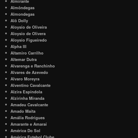
Almirante
Almôndegas
Almondegas
Alô Dolly
Aloysio de Oliveira
Aloysio de Olivera
Aloysio Figueiredo
Alpha III
Altamiro Carrilho
Altemar Dutra
Alvarenga e Ranchinho
Alvares de Azevedo
Alvaro Moreyra
Alventino Cavalcante
Alzira Espíndola
Alzirinha Miranda
Amadeu Cavalcante
Amado Maita
Amália Rodrigues
Amarante e Amaraí
América Do Sol
América Futebol Clube