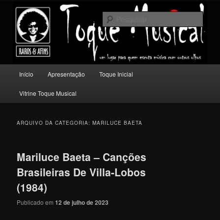
Pular
Pular
Um lugar para quem escuta música com outros olhos.
para
para
Pesqu
o
o
conteúdo
conteúdo
Toque Musical
principal
secundário
Menu
Início
Apresentação
Toque Inicial
principal
Vitrine Toque Musical
ARQUIVO DA CATEGORIA:
MARILUCE BAETA
Mariluce Baeta – Canções
Brasileiras De Villa-Lobos
(1984)
Publicado em
12 de julho de 2023