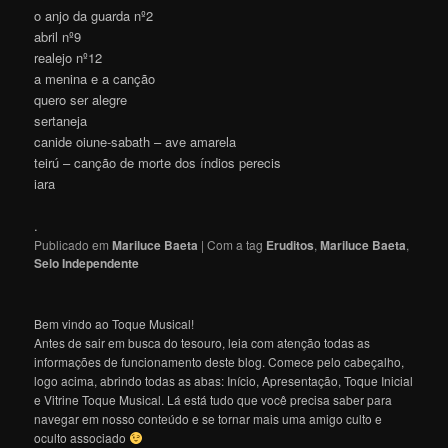
o anjo da guarda nº2
abril nº9
realejo nº12
a menina e a canção
quero ser alegre
sertaneja
canide oiune-sabath – ave amarela
teirú – canção de morte dos índios perecis
iara
.
Publicado em
Mariluce Baeta
|
Com a tag
Eruditos
,
Mariluce Baeta
,
Selo Independente
Bem vindo ao Toque Musical!
Antes de sair em busca do tesouro, leia com atenção todas as
informações de funcionamento deste blog. Comece pelo cabeçalho,
logo acima, abrindo todas as abas: Início, Apresentação, Toque Inicial
e Vitrine Toque Musical. Lá está tudo que você precisa saber para
navegar em nosso conteúdo e se tornar mais uma amigo culto e
oculto associado