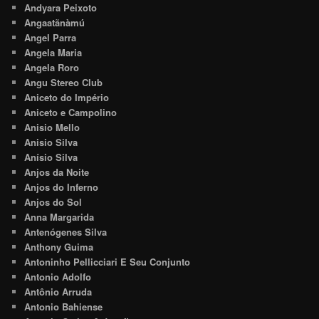
Andyara Peixoto
Angaatãnàmú
Angel Parra
Angela Maria
Angela Roro
Angu Stereo Club
Aniceto do Império
Aniceto e Campolino
Anisio Mello
Anisio Silva
Anísio Silva
Anjos da Noite
Anjos do Inferno
Anjos do Sol
Anna Margarida
Antenógenes Silva
Anthony Guima
Antoninho Pellicciari E Seu Conjunto
Antonio Adolfo
Antônio Arruda
Antonio Bahiense