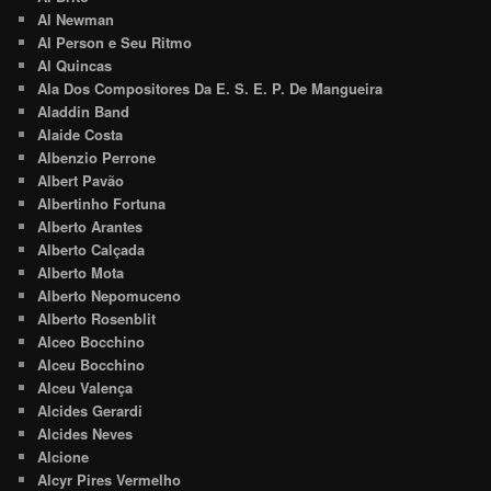
Al Newman
Al Person e Seu Ritmo
Al Quincas
Ala Dos Compositores Da E. S. E. P. De Mangueira
Aladdin Band
Alaide Costa
Albenzio Perrone
Albert Pavão
Albertinho Fortuna
Alberto Arantes
Alberto Calçada
Alberto Mota
Alberto Nepomuceno
Alberto Rosenblit
Alceo Bocchino
Alceu Bocchino
Alceu Valença
Alcides Gerardi
Alcides Neves
Alcione
Alcyr Pires Vermelho