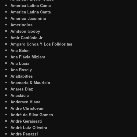
América Latina Canta
America Latina Canta
Américo Jacomino
Amerindios
Amilson Godoy
Amir Cantúsio Jr
Amparo Uchoa Y Los Folkloritas
Ana Belen
Ana Flávia Miziara
Ana Lúcia
Ana Rosely
Analfabitles
Anamaria & Maurício
Anares Diaz
Anastácia
Andersen Viana
André Christovam
André da Silva Gomes
André Geraissati
André Luiz Oliveira
André Penazzi