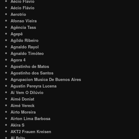
Aécio Flavio
Aécio Flávio
Aerotrio
Afonso Vieira
Agência Tass
Agepê
Agildo Ribeiro
Agnaldo Rayol
Agnaldo Timóteo
Agora 4
Agostinho de Matos
Agostinho dos Santos
Agrupacion Musica De Buenos Aires
Agustin Pereyra Lucena
Aí Vem O Dilúvio
Aimé Doniat
Aimé Vereck
Airto Moreira
Airton Lima Barbosa
Akira S
AKT2 Frauen Kreisen
Al Brito