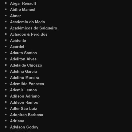
Abgar Renault
Abílio Manoel
Abner
Academia do Medo
Acadêmicos do Salgueiro
Achados & Perdidos
Acidente
Acordel
Adauto Santos
Adeilton Alves
Adelaide Chiozzo
Adelina Garcia
Adelino Moreira
Ademilde Fonseca
Ademir Lemos
Adilson Adriano
Adilson Ramos
Adler São Luiz
Adoniran Barbosa
Adriana
Adylson Godoy