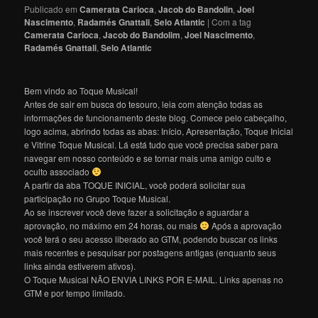
Publicado em
Camerata Carioca
,
Jacob do Bandolin
,
Joel
Nascimento
,
Radamés Gnattali
,
Selo Atlantic
|
Com a tag
Camerata Carioca
,
Jacob do Bandolim
,
Joel Nascimento
,
Radamés Gnattali
,
Selo Atlantic
Bem vindo ao Toque Musical!
Antes de sair em busca do tesouro, leia com atenção todas as
informações de funcionamento deste blog. Comece pelo cabeçalho,
logo acima, abrindo todas as abas: Início, Apresentação, Toque Inicial
e Vitrine Toque Musical. Lá está tudo que você precisa saber para
navegar em nosso conteúdo e se tornar mais uma amigo culto e
oculto associado
A partir da aba TOQUE INICIAL, você poderá solicitar sua
participação no Grupo Toque Musical.
Ao se inscrever você deve fazer a solicitação e aguardar a
aprovação, no máximo em 24 horas, ou mais
Após a aprovação
você terá o seu acesso liberado ao GTM, podendo buscar os links
mais recentes e pesquisar por postagens antigas (enquanto seus
links ainda estiverem ativos).
O Toque Musical NÃO ENVIA LINKS POR E-MAIL. Links apenas no
GTM e por tempo limitado.