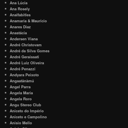
Ana Lúcia
Ana Rosely
Analfabitles
Anamaria & Maurício
Anares Diaz
Anastácia
Andersen Viana
André Christovam
André da Silva Gomes
André Geraissati
André Luiz Oliveira
André Penazzi
Andyara Peixoto
Angaatãnàmú
Angel Parra
Angela Maria
Angela Roro
Angu Stereo Club
Aniceto do Império
Aniceto e Campolino
Anisio Mello