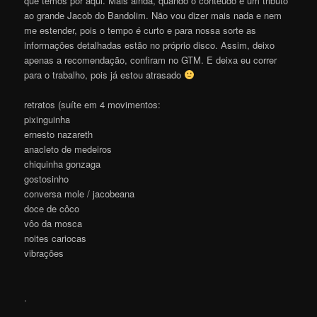
que temos por aqui. Mais ainda, quando o conteúdo é um tributo
ao grande Jacob do Bandolim. Não vou dizer mais nada e nem
me estender, pois o tempo é curto e para nossa sorte as
informações detalhadas estão no próprio disco. Assim, deixo
apenas a recomendação, confiram no GTM. E deixa eu correr
para o trabalho, pois já estou atrasado
retratos (suíte em 4 movimentos:
pixinguinha
ernesto nazareth
anacleto de medeiros
chiquinha gonzaga
gostosinho
conversa mole / jacobeana
doce de côco
vôo da mosca
noites cariocas
vibrações
.