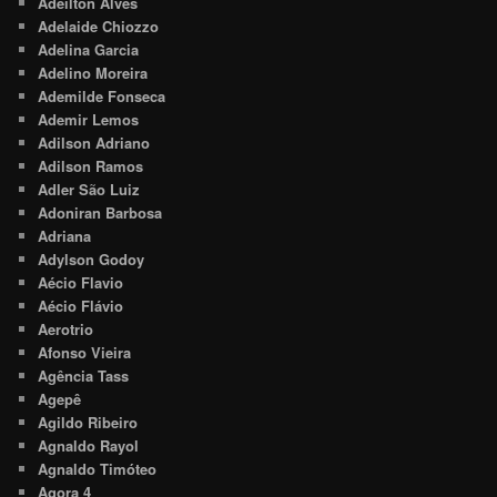
Adeilton Alves
Adelaide Chiozzo
Adelina Garcia
Adelino Moreira
Ademilde Fonseca
Ademir Lemos
Adilson Adriano
Adilson Ramos
Adler São Luiz
Adoniran Barbosa
Adriana
Adylson Godoy
Aécio Flavio
Aécio Flávio
Aerotrio
Afonso Vieira
Agência Tass
Agepê
Agildo Ribeiro
Agnaldo Rayol
Agnaldo Timóteo
Agora 4