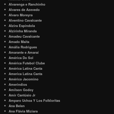
Alvarenga e Ranchinho
Alvares de Azevedo
Alvaro Moreyra
Alventino Cavalcante
Alzira Espíndola
Alzirinha Miranda
Amadeu Cavalcante
Amado Maita
Amália Rodrigues
Amarante e Amaraí
América Do Sol
América Futebol Clube
América Latina Canta
America Latina Canta
Américo Jacomino
Amerindios
Amilson Godoy
Amir Cantúsio Jr
Amparo Uchoa Y Los Folkloritas
Ana Belen
Ana Flávia Miziara