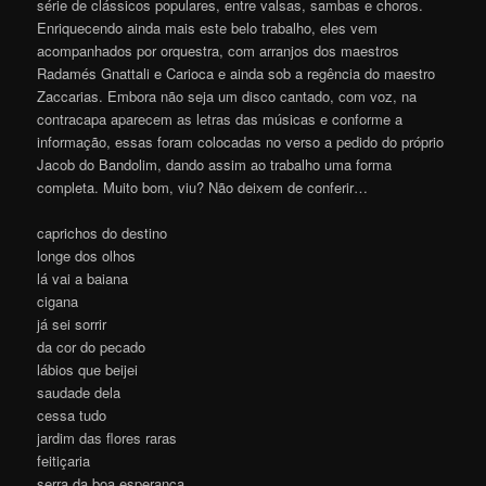
série de clássicos populares, entre valsas, sambas e choros.
Enriquecendo ainda mais este belo trabalho, eles vem
acompanhados por orquestra, com arranjos dos maestros
Radamés Gnattali e Carioca e ainda sob a regência do maestro
Zaccarias. Embora não seja um disco cantado, com voz, na
contracapa aparecem as letras das músicas e conforme a
informação, essas foram colocadas no verso a pedido do próprio
Jacob do Bandolim, dando assim ao trabalho uma forma
completa. Muito bom, viu? Não deixem de conferir…
caprichos do destino
longe dos olhos
lá vai a baiana
cigana
já sei sorrir
da cor do pecado
lábios que beijei
saudade dela
cessa tudo
jardim das flores raras
feitiçaria
serra da boa esperança