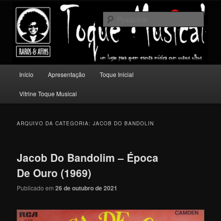
Pular
Pular
Um lugar para quem escuta música com outros olhos.
para
para
Pesqu
o
o
conteúdo
conteúdo
Toque Musical
principal
secundário
Menu
Início
Apresentação
Toque Inicial
principal
Vitrine Toque Musical
ARQUIVO DA CATEGORIA:
JACOB DO BANDOLIN
Jacob Do Bandolim – Época
De Ouro (1969)
Publicado em
26 de outubro de 2021