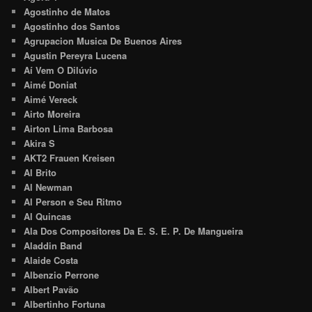
Agostinho de Matos
Agostinho dos Santos
Agrupacion Musica De Buenos Aires
Agustin Pereyra Lucena
Aí Vem O Dilúvio
Aimé Doniat
Aimé Vereck
Airto Moreira
Airton Lima Barbosa
Akira S
AKT2 Frauen Kreisen
Al Brito
Al Newman
Al Person e Seu Ritmo
Al Quincas
Ala Dos Compositores Da E. S. E. P. De Mangueira
Aladdin Band
Alaide Costa
Albenzio Perrone
Albert Pavão
Albertinho Fortuna