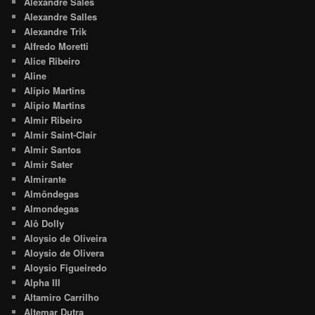
Alexandre Sales
Alexandre Salles
Alexandre Trik
Alfredo Moretti
Alice Ribeiro
Aline
Alípio Martins
Alipio Martins
Almir Ribeiro
Almir Saint-Clair
Almir Santos
Almir Sater
Almirante
Almôndegas
Almondegas
Alô Dolly
Aloysio de Oliveira
Aloysio de Olivera
Aloysio Figueiredo
Alpha III
Altamiro Carrilho
Altemar Dutra