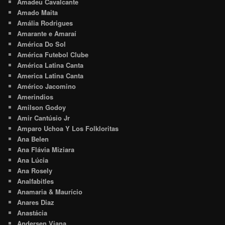
Amadeu Cavalcante
Amado Maita
Amália Rodrigues
Amarante e Amaraí
América Do Sol
América Futebol Clube
América Latina Canta
America Latina Canta
Américo Jacomino
Amerindios
Amilson Godoy
Amir Cantúsio Jr
Amparo Uchoa Y Los Folkloritas
Ana Belen
Ana Flávia Miziara
Ana Lúcia
Ana Rosely
Analfabitles
Anamaria & Maurício
Anares Diaz
Anastácia
Andersen Viana