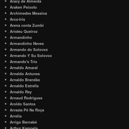
Aracy de Almeida
Araken Peixoto
Archimedes Messina
Arco-Iris
Arena conta Zumbi
Aristeu Queiroz
Armandinho
Armandinho Neves
Armando do Solovox
Armando Y Su Solovox
Armando's Trio
Arnaldo Amaral
Arnaldo Antunes
Arnaldo Brandão
Arnaldo Estrella
Arnaldo Rey
Arnaud Rodrigues
Aroldo Santos
Arrasta Pé Na Roça
Arrelia
Arrigo Barnabé
Arthur Kampela