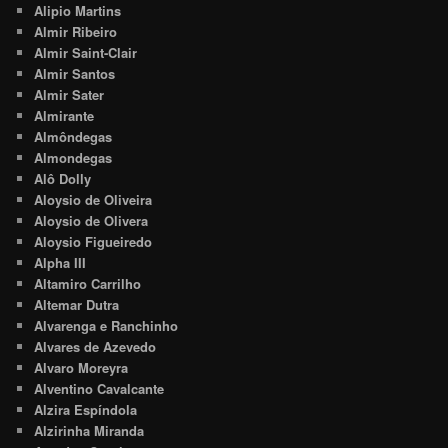
Alipio Martins
Almir Ribeiro
Almir Saint-Clair
Almir Santos
Almir Sater
Almirante
Almôndegas
Almondegas
Alô Dolly
Aloysio de Oliveira
Aloysio de Olivera
Aloysio Figueiredo
Alpha III
Altamiro Carrilho
Altemar Dutra
Alvarenga e Ranchinho
Alvares de Azevedo
Alvaro Moreyra
Alventino Cavalcante
Alzira Espíndola
Alzirinha Miranda