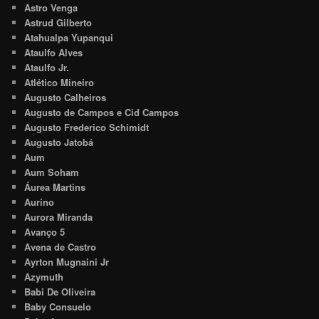
Astro Venga
Astrud Gilberto
Atahualpa Yupanqui
Ataulfo Alves
Ataulfo Jr.
Atlético Mineiro
Augusto Calheiros
Augusto de Campos e Cid Campos
Augusto Frederico Schimidt
Augusto Jatobá
Aum
Aum Soham
Áurea Martins
Aurino
Aurora Miranda
Avanço 5
Avena de Castro
Ayrton Mugnaini Jr
Azymuth
Babi De Oliveira
Baby Consuelo