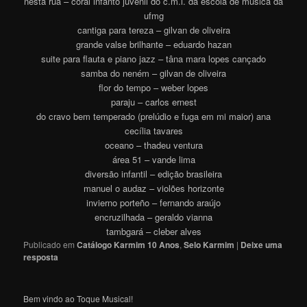
nesta rua – coral infanto juvenil do c.m.i. da escola de música da
ufmg
cantiga para tereza – gilvan de oliveira
grande valse brilhante – eduardo hazan
suite para flauta e piano jazz – tâna mara lopes cançado
samba do neném – gilvan de oliveira
flor do tempo – weber lopes
paraju – carlos ernest
do cravo bem temperado (prelúdio e fuga em mi maior) ana
cecília tavares
oceano – thadeu ventura
área 51 – vande lima
diversão infantil – edição brasileira
manuel o audaz – violões horizonte
invierno porteño – fernando araújo
encruzilhada – geraldo vianna
tambgará – cleber alves
Publicado em
Catálogo Karmim 10 Anos
,
Selo Karmim
|
Deixe uma
resposta
Bem vindo ao Toque Musical!