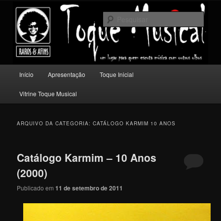
Pular
Pular
Um lugar para quem escuta música com outros olhos.
para
para
Pesqu
o
o
conteúdo
conteúdo
Toque Musical
principal
secundário
Menu
Início
Apresentação
Toque Inicial
principal
Vitrine Toque Musical
ARQUIVO DA CATEGORIA:
CATÁLOGO KARMIM 10 ANOS
Catálogo Karmim – 10 Anos
(2000)
Publicado em
11 de setembro de 2011