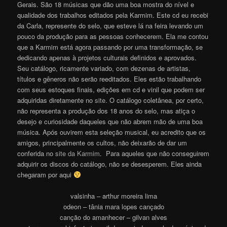
Gerais. São 18 músicas que dão uma boa mostra do nível e
qualidade dos trabalhos editados pela Karmim. Este cd eu recebi
da Carla, represente do selo, que esteve lá na feira levando um
pouco da produção para as pessoas conhecerem. Ela me contou
que a Karmim está agora passando por uma transformação, se
dedicando apenas à projetos culturais definidos e aprovados.
Seu catálogo, ricamente variado, com dezenas de artistas,
títulos e gêneros não serão reeditados. Eles estão trabalhando
com seus estoques finais, edições em cd e vinil que podem ser
adquiridas diretamente no
site
. O catálogo coletânea, por certo,
não representa a produção dos 18 anos do selo, mas atiça o
desejo e curiosidade daqueles que não abrem mão de uma boa
música. Após ouvirem esta seleção musical, eu acredito que os
amigos, principalmente os cultos, não deixarão de dar um
conferida no
site da Karmim
. Para aqueles que não conseguirem
adquirir os discos do catálogo, não se desesperem. Eles ainda
chegaram por aqui
valsinha – arthur moreira lima
odeon – tânia mara lopes cançado
canção do amanhecer – gilvan alves