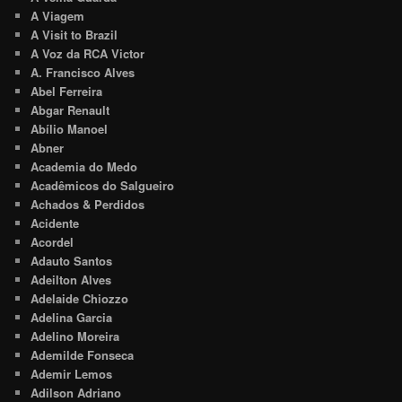
A Viagem
A Visit to Brazil
A Voz da RCA Victor
A. Francisco Alves
Abel Ferreira
Abgar Renault
Abílio Manoel
Abner
Academia do Medo
Acadêmicos do Salgueiro
Achados & Perdidos
Acidente
Acordel
Adauto Santos
Adeilton Alves
Adelaide Chiozzo
Adelina Garcia
Adelino Moreira
Ademilde Fonseca
Ademir Lemos
Adilson Adriano