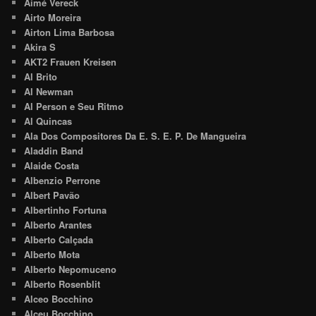
Aimé Vereck
Airto Moreira
Airton Lima Barbosa
Akira S
AKT2 Frauen Kreisen
Al Brito
Al Newman
Al Person e Seu Ritmo
Al Quincas
Ala Dos Compositores Da E. S. E. P. De Mangueira
Aladdin Band
Alaide Costa
Albenzio Perrone
Albert Pavão
Albertinho Fortuna
Alberto Arantes
Alberto Calçada
Alberto Mota
Alberto Nepomuceno
Alberto Rosenblit
Alceo Bocchino
Alceu Bocchino