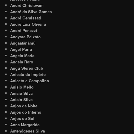
André Christovam
André da Silva Gomes
André Geraissati
André Luiz Oliveira
André Penazzi
Andyara Peixoto
Angaatãnàmú
Angel Parra
Angela Maria
Angela Roro
Angu Stereo Club
Aniceto do Império
Aniceto e Campolino
Anisio Mello
Anisio Silva
Anísio Silva
Anjos da Noite
Anjos do Inferno
Anjos do Sol
Anna Margarida
Antenógenes Silva