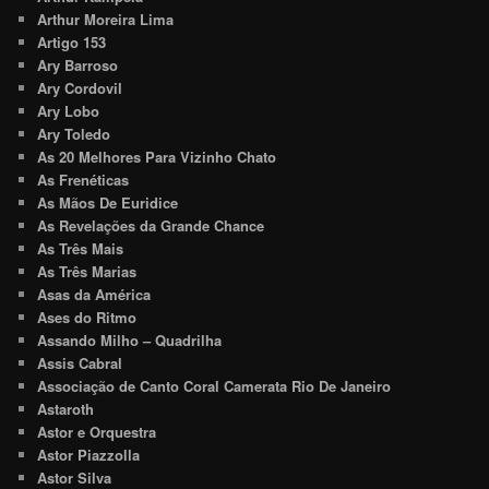
Arthur Moreira Lima
Artigo 153
Ary Barroso
Ary Cordovil
Ary Lobo
Ary Toledo
As 20 Melhores Para Vizinho Chato
As Frenéticas
As Mãos De Euridice
As Revelações da Grande Chance
As Três Mais
As Três Marias
Asas da América
Ases do Ritmo
Assando Milho – Quadrilha
Assis Cabral
Associação de Canto Coral Camerata Rio De Janeiro
Astaroth
Astor e Orquestra
Astor Piazzolla
Astor Silva