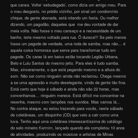
que cansa. Voltei ‘esbudegado’, como dizia um amigo meu. Para
o meu desgosto, no prédio vizinho, por sinal um condomínio
chique, de gente abonada, está rolando um festa. Ou melhor
dizendo, um pagodão, daqueles que me deu vontade de dar
meia volta. Não fosse o meu cansaço e a necessidade de um
banho, teria mesmo voltado para rua. Ô dureza!!! Se pelo menos
fosse um pagode de verdade, uma roda de samba, mas não… é
aquela coisa horrorosa que serve para transformar tudo em
pagode. Os caras lá em baixo estão tocando Legião Urbana,
Belo e Lulu Santos do mesmo jeito. Para eles é tudo samba.
Mas, sinceramente, o que está pegando mesmo e a altura do
som. Não sei como ninguém ainda não reclamou. Chega mesmo
a se uma agressão e muito deselegante, vindo de gente tão fina.
Está certo que hoje é sábado e ainda não são 22 horas, mas
convenhamos… ninguém merece. Está difícil me concentrar na
resenha, mesmo com tampões nos ouvidos. Mas vamos lá…
No contra ataque, eu estou trazendo para vocês, neste sábado
de coletâneas, um disquinho (CD) que veio a cair como uma
luva. Tenho aqui uma coletânea interessantíssima do catálogo
do selo mineiro
Karmim
, lançado quando ele completou 10 anos
de atividades, produzindo os músicos e artistas de Minas