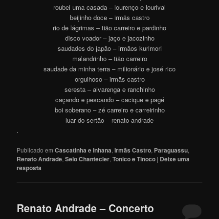
roubei uma casada – lourenço e lourival
beijinho doce – irmãs castro
rio de lágrimas – tião carreiro e pardinho
disco voador – jaço e jacozinho
saudades do japão – irmãos kurimori
malandrinho – tião carreiro
saudade da minha terra – milionário e josé rico
orgulhoso – irmãs castro
seresta – alvarenga e ranchinho
caçando e pescando – cacique e pagé
boi soberano – zé carreiro e carreirinho
luar do sertão – renato andrade
.
Publicado em
Cascatinha e Inhana
,
Irmãs Castro
,
Paraguassu
,
Renato Andrade
,
Selo Chantecler
,
Tonico e Tinoco
|
Deixe uma
resposta
Renato Andrade – Concerto