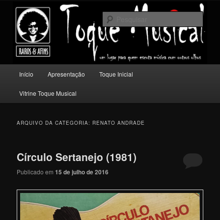
Pular
Pular
Um lugar para quem escuta música com outros olhos.
para
para
Pesqu
o
o
conteúdo
conteúdo
Toque Musical
principal
secundário
Menu
Início
Apresentação
Toque Inicial
principal
Vitrine Toque Musical
ARQUIVO DA CATEGORIA:
RENATO ANDRADE
Círculo Sertanejo (1981)
Publicado em
15 de julho de 2016