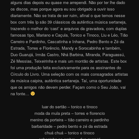
alguns dias depois eu quase me arrependi. Não por ter lhe dado
os discos, mas porque agora eu sou obrigado a ouvir isso
diariamente. Não se trata de ser ruim, afinal o que temos nesse
box com três lp são 39 clássicos da autêntica música sertaneja,
trazendo o melhor do ‘cast’ e arquivos da gravadora, com duplas
famosas tipo, Mariano e Caçula, Tonico e Tinoco, Liu e Léo, Tião
Carreiro e Pardinho, Cascatinha e Inhana, Pedro Bento e Zé da
Estrada, Torres e Florêncio, Mandy e Sorocabinha e também,
Duo Guarujá, Irmãs Castro, Nhá Barbina, Miranda, Paraguassú,
Zé Messias, Teixeirinha e mais um montão de artistas. Este box
foi uma produção feita exclusivamente para os assinantes do
Círculo do Livro. Uma seleção com os mais consagrados artistas
da música caipira, autêntica sertaneja. Taí, uma oportunidade
que os amigos não devem perder. Façam como o Seu João, vai
na fonte…
luar do sertão – tonico e tinoco
moda da mula preta – torres e florencio
menino da porteira – tião carreiro e pardinho
barbaridade – pedro bento e zé da estrada
chuá chuá – tonico e tinoco