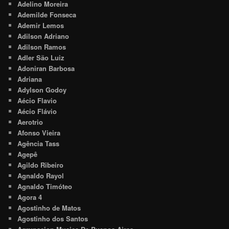
Adelino Moreira
Ademilde Fonseca
Ademir Lemos
Adilson Adriano
Adilson Ramos
Adler São Luiz
Adoniran Barbosa
Adriana
Adylson Godoy
Aécio Flavio
Aécio Flávio
Aerotrio
Afonso Vieira
Agência Tass
Agepê
Agildo Ribeiro
Agnaldo Rayol
Agnaldo Timóteo
Agora 4
Agostinho de Matos
Agostinho dos Santos