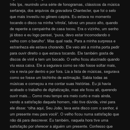
três lps, reunindo uma série de fonogramas, clássicos da música
sertaneja, dos arquivos da gravadora Chantecler, que foi o selo
que mais investiu no gênero caipira. Eu estava no momento
tocando o disco na minha ‘vitrola’, talvez um pouco alto, quando
de repente a campainha de casa tocou. Era o vizinho, um senho
já idoso e eu logo pensei, “puxa, devo estar incomodando o
velho com o barulho”. Mas qual nada. Para a minha surpresa e
estranheza ele estava chorando. Ele veio até a minha porta pedir
para ouvir direito o que estava tocando. Ele também gosta de
discos de vinil e tem um bocado. O velho ficou alucinado quando
viu essa caixa. Ele a segurava como se não fosse soltar mais,
via e revia por dentro e por fora. Lia a lista de músicas, segurava
como se fosse um bichinho de estimação. Sabia todas as
músicas e começou a me contar suas histórias. Eu já havia
acabado o trabalho de digitalização, mas ele ficou ali, querendo
ouvir mais… Como meu tempo era meio curto e mais ainda,
vendo a satisfação daquele homem, não tive dúvida, virei para
ele disse: “olha aqui, Seu João, leva este disco com o senhor, é
um presente meu para você”. O velho ficou numa satisfação que
não dá para descrever. Eu também, naquela hora tive uma
satisfação por oferecer a alguém um presente. Confesso que