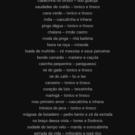
cabecinha no ombro – duo guarujá
saudades de matão – tonico e tinoco
cana verde – tonico e tinoco
índia – cascatinha e inhana
pingo dágua – tonico e tinoco
chalana – irmãs castro
moda da pinga – nhá barbina
festa na roça – miranda
toada de multirão – zé messias e seus parceiros
bonde camarão – mariano e caçula
casinha pequenina – paraguassú
rei do gado – tonico e tinoco
rei do café – liu e leo
canoeiro – tonico e tinoco
coração de luto – teixeirinha
maringá – tonico e tinoco
meu primeiro amor – cascatinha e inhana
tristeza do jeca – tonico e tinoco
mágoas de boiadeiro – pedro bento e zé da estrada
no braço dessa viola – torres e florêncio
sodade do tempo véio – mandy e sorocabinha
estrada da vida – milionário e josé rico