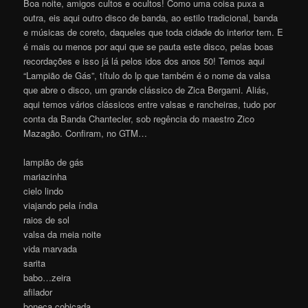
Boa noite, amigos cultos e ocultos! Como uma coisa puxa a
outra, eis aqui outro disco de banda, ao estilo tradicional, banda
e músicas de coreto, daqueles que toda cidade do interior tem. E
é mais ou menos por aqui que se pauta este disco, pelas boas
recordações e isso já lá pelos idos dos anos 50! Temos aqui
“Lampião de Gás”, título do lp que também é o nome da valsa
que abre o disco, um grande clássico de Zica Bergami. Aliás,
aqui temos vários clássicos entre valsas e rancheiras, tudo por
conta da Banda Chantecler, sob regência do maestro Zico
Mazagão. Confiram, no GTM…
lampião de gás
mariazinha
cielo lindo
viajando pela índia
raios de sol
valsa da meia noite
vida marvada
sarita
babo…zeira
afilador
boneca cobiçada