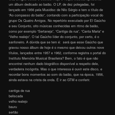
um álbum dedicado ao baião. O LP, de dez polegadas, foi
lançado em 1956 pela Musidisc de Nilo Sérgio e tem o título de
“Ao compasso do baião”, contando com a participação vocal do
grupo Os Quatro Amigos. No repertório executado por El Gaúcho
e seu Conjunto, oito músicas conhecidas em ritmo de baião,
como por exemplo “Sertaneja”, “Cantiga da rua”, “Canta Maria” e
“Velho realejo”. O tal Gaúcho líder do conjunto, por certo, é o
sanfoneiro. A dúvida que se tem é: será que esse Gaúcho que
gravou nosso álbum de hoje é o mesmo que deixou outros nove
títulos, lançados entre 1957 e 1962, conforme registra o portal do
Instituto Memória Musical Brasileira? Bem, o fato é que não
encontrei nenhum dado biográfico disponível a respeito dele,
verdadeira incógnita. Mas o que interessa é ouvir este disco, e
recordar bons momentos ao som do baião, que na época, 1956,
ainda estava na crista da onda. É ir ao GTM e conferir.
cantiga de rua
beliscada
velho realejo
bauru
sertão