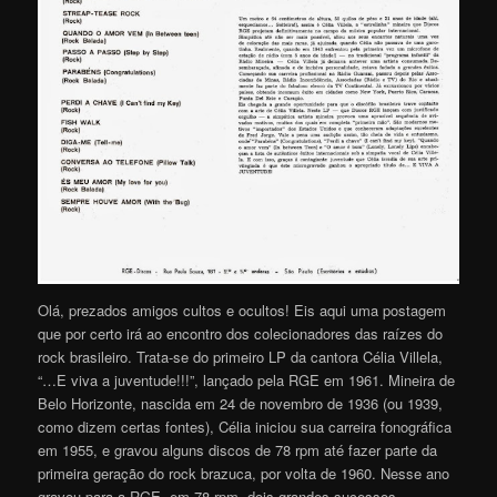
Olá, prezados amigos cultos e ocultos! Eis aqui uma postagem
que por certo irá ao encontro dos colecionadores das raízes do
rock brasileiro. Trata-se do primeiro LP da cantora Célia Villela,
“…E viva a juventude!!!”, lançado pela RGE em 1961. Mineira de
Belo Horizonte, nascida em 24 de novembro de 1936 (ou 1939,
como dizem certas fontes), Célia iniciou sua carreira fonográfica
em 1955, e gravou alguns discos de 78 rpm até fazer parte da
primeira geração do rock brazuca, por volta de 1960. Nesse ano
gravou para a RGE, em 78 rpm, dois grandes sucessos,