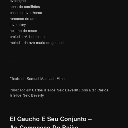
evocação
sons de carrilhões
passion love theme
romance de amor
love story
abismo de rosas
prelúdio nº 1 de bach
melodia da ave maria de gounod
.
*Texto de Samuel Machado Filho
Publicado em
Carlos Iafelice
,
Selo Beverly
|
Com a tag
Carlos
Iafelice
,
Selo Beverly
El Gaucho E Seu Conjunto –
Ao Compasso Do Baião