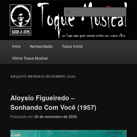
Pular
Pular
Um lugar para quem escuta música com outros olhos.
para
para
Pesqu
o
o
conteúdo
conteúdo
Toque Musical
principal
secundário
Menu
Início
Apresentação
Toque Inicial
principal
Vitrine Toque Musical
ARQUIVO MENSAIS:
NOVEMBRO 2020
Aloysio Figueiredo –
Sonhando Com Você (1957)
Publicado em
30 de novembro de 2020