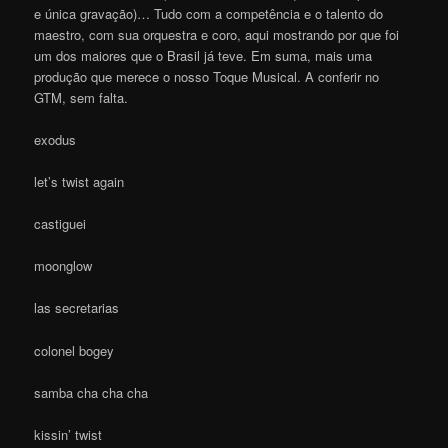
e única gravação)… Tudo com a competência e o talento do
maestro, com sua orquestra e coro, aqui mostrando por que foi
um dos maiores que o Brasil já teve. Em suma, mais uma
produção que merece o nosso Toque Musical. A conferir no
GTM, sem falta.
exodus
let’s twist again
castiguei
moonglow
las secretarias
colonel bogey
samba cha cha cha
kissin’ twist