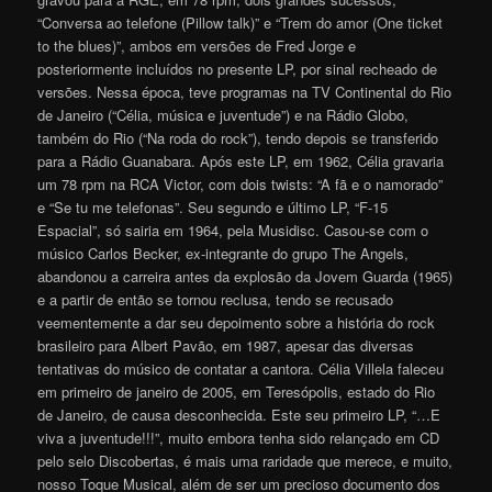
“Conversa ao telefone (Pillow talk)” e “Trem do amor (One ticket
to the blues)”, ambos em versões de Fred Jorge e
posteriormente incluídos no presente LP, por sinal recheado de
versões. Nessa época, teve programas na TV Continental do Rio
de Janeiro (“Célia, música e juventude”) e na Rádio Globo,
também do Rio (“Na roda do rock”), tendo depois se transferido
para a Rádio Guanabara. Após este LP, em 1962, Célia gravaria
um 78 rpm na RCA Victor, com dois twists: “A fã e o namorado”
e “Se tu me telefonas”. Seu segundo e último LP, “F-15
Espacial”, só sairia em 1964, pela Musidisc. Casou-se com o
músico Carlos Becker, ex-integrante do grupo The Angels,
abandonou a carreira antes da explosão da Jovem Guarda (1965)
e a partir de então se tornou reclusa, tendo se recusado
veementemente a dar seu depoimento sobre a história do rock
brasileiro para Albert Pavão, em 1987, apesar das diversas
tentativas do músico de contatar a cantora. Célia Villela faleceu
em primeiro de janeiro de 2005, em Teresópolis, estado do Rio
de Janeiro, de causa desconhecida. Este seu primeiro LP, “…E
viva a juventude!!!”, muito embora tenha sido relançado em CD
pelo selo Discobertas, é mais uma raridade que merece, e muito,
nosso Toque Musical, além de ser um precioso documento dos