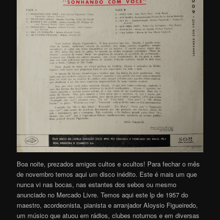
Boa noite, prezados amigos cultos e ocultos! Para fechar o mês
de novembro temos aqui um disco inédito. Este é mais um que
nunca vi nas bocas, nas estantes dos sebos ou mesmo
anunciado no Mercado Livre. Temos aqui este lp de 1957 do
maestro, acordeonista, pianista e arranjador Aloysio Figueiredo,
um músico que atuou em rádios, clubes noturnos e em diversas