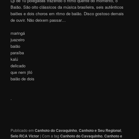
Lp de 10 polegadas trazendo o ritmo quente do momento, o
Baião. São oito clássicos da música brasileira, seis autênticos
baiões e dois choros em ritmo de baião. Disco gostoso demais
de ouvir. Não deixem passar…
maringá
juazeiro
baião
paraíba
kalú
delicado
que nem jiló
baião de dois
.
Publicado em
Canhoto do Cavaquinho
,
Canhoto e Seu Regional
,
Selo RCA Victor
|
Com a tag
Canhoto do Cavaquinho
,
Canhoto e