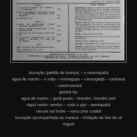
louvação (pedido de licença) – o veraniquatiá
agua de manim – o vidju – montegupe – canungadjá – caninana
– saramussará
guirará tiju
agua de manim – gurái puran – brandim, brandim poti
irapui nerém nembui – mais o pipi – ereréquatiá
navura vai inché – vamu pros cuiabá
louvação (acompanhada ao maracá – imitação da fala de zé
miguel
.