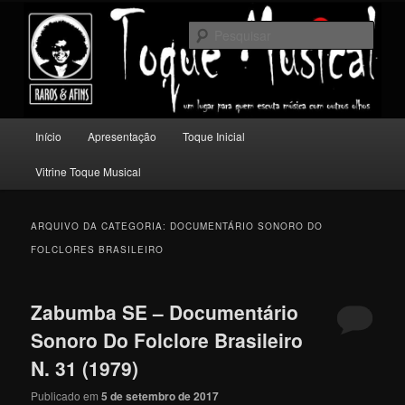
Pular
Pular
Um lugar para quem escuta música com outros olhos.
para
para
Pesqu
o
o
conteúdo
conteúdo
Toque Musical
principal
secundário
Menu
Início
Apresentação
Toque Inicial
principal
Vitrine Toque Musical
ARQUIVO DA CATEGORIA:
DOCUMENTÁRIO SONORO DO
FOLCLORES BRASILEIRO
Zabumba SE – Documentário
Sonoro Do Folclore Brasileiro
N. 31 (1979)
Publicado em
5 de setembro de 2017