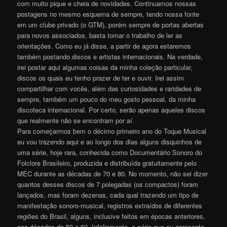
com muito pique e cheia de novidades. Continuamos nossas
postagens no mesmo esquema de sempre, tendo nossa fonte
em um clube privado (o GTM), porém sempre de portas abertas
para novos associados, basta tomar o trabalho de ler as
orientações. Como eu já disse, a partir de agora estaremos
também postando discos e artistas internacionais. Na verdade,
irei postar aqui algumas coisas da minha coleção particular,
discos os quais eu tenho prazer de ter e ouvir. Irei assim
compartilhar com vocês, além das curiosidades e raridades de
sempre, também um pouco do meu gosto pessoal, da minha
discoteca internacional. Por certo, serão apenas aqueles discos
que realmente não se encontram por aí.
Para começarmos bem o décimo primeiro ano do Toque Musical
eu vou trazendo aqui e ao longo dos dias alguns disquinhos de
uma série, hoje rara, conhecida como Documentário Sonoro do
Folclore Brasileiro, produzida e distribuída gratuitamente pelo
MEC durante as décadas de 70 e 80. No momento, não sei dizer
quantos desses discos de 7 polegadas (os compactos) foram
lançados, mas foram dezenas, cada qual trazendo um tipo de
manifestação sonoro-musical, registros extraídos de diferentes
regiões do Brasil, alguns, inclusive feitos em épocas anteriores,
nas décadas de 50 e 60. Infelizmente, a série que eu apresento