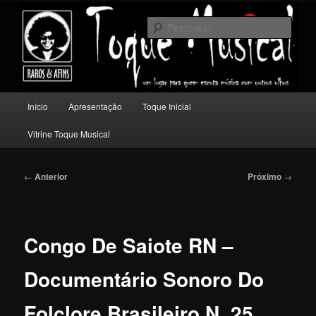
Pular
Um lugar para quem escuta música com outros olhos.
para
Pesqu
o
conteúdo
Toque Musical
principal
Menu
Início
Apresentação
Toque Inicial
principal
Vitrine Toque Musical
Navegação
←
Anterior
Próximo
→
de
posts
Congo De Saiote RN –
Documentário Sonoro Do
Folclore Brasileiro N. 25