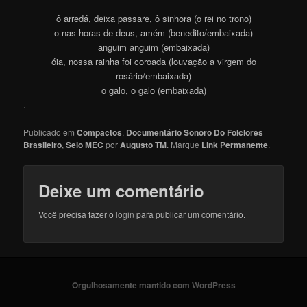
ô arredá, deixa passare, ô sinhora (o rei no trono)
o nas horas de deus, amém (benedito/embaixada)
anguim anguim (embaixada)
óia, nossa rainha foi coroada (louvação a virgem do
rosário/embaixada)
o galo, o galo (embaixada)
.
Publicado em
Compactos
,
Documentário Sonoro Do Folclores
Brasileiro
,
Selo MEC
por
Augusto TM
. Marque
Link Permanente
.
Deixe um comentário
Você precisa fazer o
login
para publicar um comentário.
Orgulhosamente mantido com WordPress