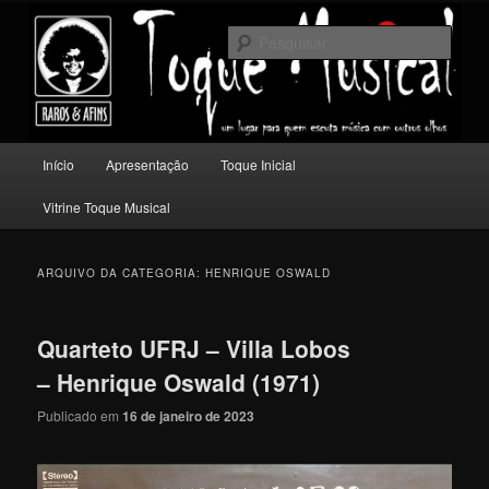
Pular
Pular
Um lugar para quem escuta música com outros olhos.
para
para
Pesqu
o
o
conteúdo
conteúdo
Toque Musical
principal
secundário
Menu
Início
Apresentação
Toque Inicial
principal
Vitrine Toque Musical
ARQUIVO DA CATEGORIA:
HENRIQUE OSWALD
Quarteto UFRJ – Villa Lobos
– Henrique Oswald (1971)
Publicado em
16 de janeiro de 2023