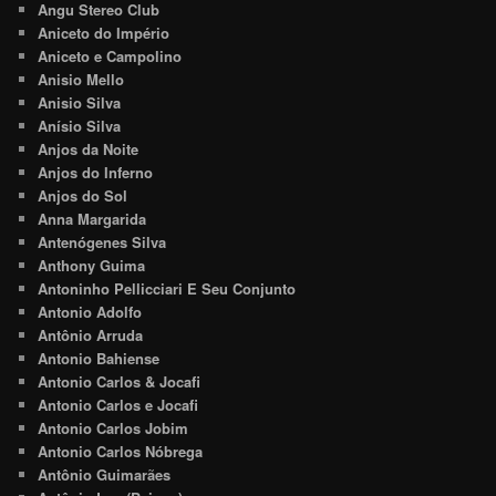
Angu Stereo Club
Aniceto do Império
Aniceto e Campolino
Anisio Mello
Anisio Silva
Anísio Silva
Anjos da Noite
Anjos do Inferno
Anjos do Sol
Anna Margarida
Antenógenes Silva
Anthony Guima
Antoninho Pellicciari E Seu Conjunto
Antonio Adolfo
Antônio Arruda
Antonio Bahiense
Antonio Carlos & Jocafi
Antonio Carlos e Jocafi
Antonio Carlos Jobim
Antonio Carlos Nóbrega
Antônio Guimarães