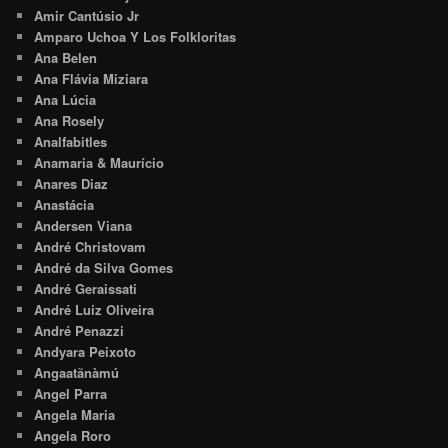
Amir Cantúsio Jr
Amparo Uchoa Y Los Folkloritas
Ana Belen
Ana Flávia Miziara
Ana Lúcia
Ana Rosely
Analfabitles
Anamaria & Maurício
Anares Diaz
Anastácia
Andersen Viana
André Christovam
André da Silva Gomes
André Geraissati
André Luiz Oliveira
André Penazzi
Andyara Peixoto
Angaatãnàmú
Angel Parra
Angela Maria
Angela Roro