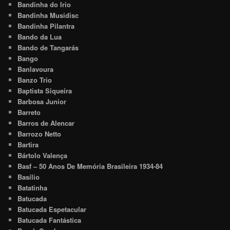
Bandinha do Irio
Bandinha Musidisc
Bandinha Pilantra
Bando da Lua
Bando de Tangarás
Bango
Banlavoura
Banzo Trio
Baptista Siqueira
Barbosa Junior
Barreto
Barros de Alencar
Barrozo Netto
Bartira
Bártolo Valença
Basf – 50 Anos De Memória Brasileira 1934-84
Basílio
Batatinha
Batucada
Batucada Espetacular
Batucada Fantástica