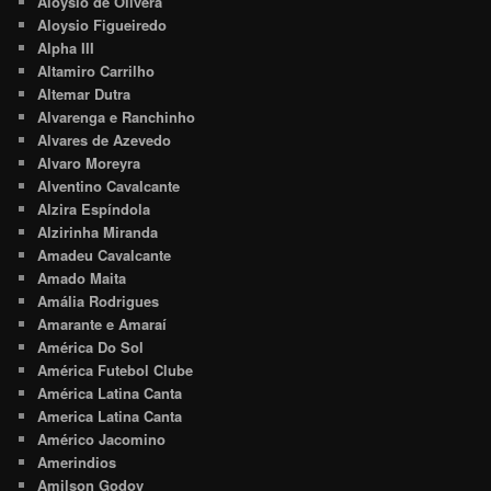
Aloysio de Olivera
Aloysio Figueiredo
Alpha III
Altamiro Carrilho
Altemar Dutra
Alvarenga e Ranchinho
Alvares de Azevedo
Alvaro Moreyra
Alventino Cavalcante
Alzira Espíndola
Alzirinha Miranda
Amadeu Cavalcante
Amado Maita
Amália Rodrigues
Amarante e Amaraí
América Do Sol
América Futebol Clube
América Latina Canta
America Latina Canta
Américo Jacomino
Amerindios
Amilson Godoy