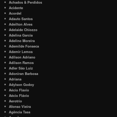
Achados & Perdidos
Acidente
Acordel
Adauto Santos
Adeilton Alves
Adelaide Chiozzo
Adelina Garcia
Adelino Moreira
Ademilde Fonseca
Ademir Lemos
Adilson Adriano
Adilson Ramos
Adler São Luiz
Adoniran Barbosa
Adriana
Adylson Godoy
Aécio Flavio
Aécio Flávio
Aerotrio
Afonso Vieira
Agência Tass