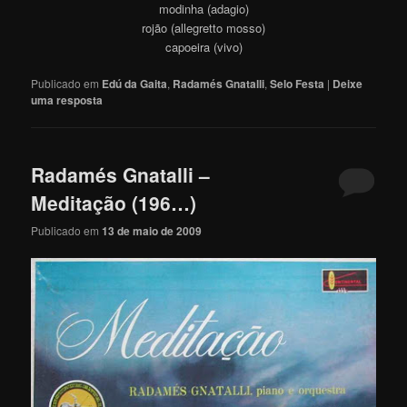
modinha (adagio)
rojão (allegretto mosso)
capoeira (vivo)
Publicado em
Edú da Gaita
,
Radamés Gnatalli
,
Selo Festa
|
Deixe
uma resposta
Radamés Gnatalli –
Meditação (196…)
Publicado em
13 de maio de 2009