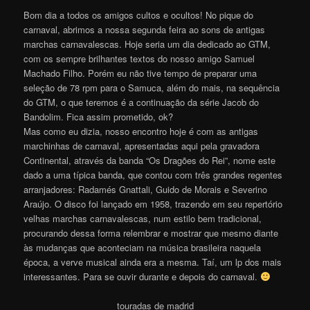
Bom dia a todos os amigos cultos e ocultos! No pique do
carnaval, abrimos a nossa segunda feira ao sons de antigas
marchas carnavalescas. Hoje seria um dia dedicado ao GTM,
com os sempre brilhantes textos do nosso amigo Samuel
Machado Filho. Porém eu não tive tempo de preparar uma
seleção de 78 rpm para o Samuca, além do mais, na sequência
do GTM, o que teremos é a continuação da série Jacob do
Bandolim. Fica assim prometido, ok?
Mas como eu dizia, nosso encontro hoje é com as antigas
marchinhas de carnaval, apresentadas aqui pela gravadora
Continental, através da banda “Os Dragões do Rei”, nome este
dado a uma típica banda, que contou com três grandes regentes
arranjadores: Radamés Gnattali, Guido de Morais e Severino
Araújo. O disco foi lançado em 1958, trazendo em seu repertório
velhas marchas carnavalescas, num estilo bem tradicional,
procurando dessa forma relembrar e mostrar que mesmo diante
às mudanças que aconteciam na música brasileira naquela
época, a verve musical ainda era a mesma. Taí, um lp dos mais
interessantes. Para se ouvir durante e depois do carnaval.
touradas de madrid