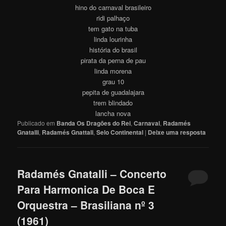
hino do carnaval brasileiro
ridi palhaço
tem gato na tuba
linda lourinha
história do brasil
pirata da perna de pau
linda morena
grau 10
pepita de guadalajara
trem blindado
lancha nova
Publicado em
Banda Os Dragões do Rei
,
Carnaval
,
Radamés
Gnatalli
,
Radamés Gnattali
,
Selo Continental
|
Deixe uma resposta
Radamés Gnatalli – Concerto
Para Harmonica De Boca E
Orquestra – Brasiliana nº 3
(1961)