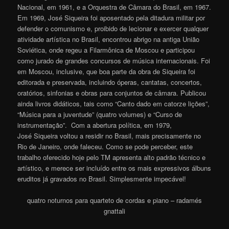
Nacional, em 1961, e a Orquestra de Câmara do Brasil, em 1967.
Em 1969, José Siqueira foi aposentado pela ditadura militar por
defender o comunismo e, proibido de lecionar e exercer qualquer
atividade artística no Brasil, encontrou abrigo na antiga União
Soviética, onde regeu a Filarmônica de Moscou e participou
como jurado de grandes concursos de música internacionais. Foi
em Moscou, inclusive, que boa parte da obra de Siqueira foi
editorada e preservada, incluindo óperas, cantatas, concertos,
oratórios, sinfonias e obras para conjuntos de câmara. Publicou
ainda livros didáticos, tais como “Canto dado em catorze lições”,
“Música para a juventude” (quatro volumes) e “Curso de
instrumentação”. Com a abertura política, em 1979,
José Siqueira voltou a residir no Brasil, mais precisamente no
Rio de Janeiro, onde faleceu. Como se pode perceber, este
trabalho oferecido hoje pelo TM apresenta alto padrão técnico e
artístico, e merece ser incluído entre os mais expressivos álbuns
eruditos já gravados no Brasil. Simplesmente impecável!
quatro noturnos para quarteto de cordas e piano – radamés
gnattali