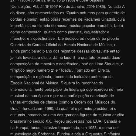
(Conceição, PB, 24/6/1907-Rio de Janeiro, 22/4/1985). No lado A
do disco, são apresentados os “Quatro noturnos para quarteto de
cordas e piano”, então obras recentes de Radamés Gnattali, cuja
importância na história de nossa música popular e erudita, tanto
como compositor, quanto como pianista, orquestrador e
maestro, é inquestionável. Ele dedicou os noturnos ao próprio
Quarteto de Cordas Oficial da Escola Nacional de Música, e
ainda participa ao piano dos registros dessas obras, até então
jamais levadas a disco. Já no lado B, o quarteto executa duas
composições do maestro e acadêmico José de Lima Siqueira, o
“Tríptico negro número 2” e “Toada”. Formado em Direito,
composição e regência, tendo sido inclusive professor da
Escola Nacional de Música, Siqueira foi reconhecido
internacionalmente pelo papel de liderança que exerceu no meio
musical de sua época e por sua participação na criação de
várias entidades de classe (como a Ordem dos Músicos do
Brasil, fundada em 1960, da qual foi o primeiro presidente) e
culturais, ornando-se uma das grandes figuras da música erudita
brasileira no século XX. Regeu orquestras nos EUA, Canadá e
na Europa, tendo inclusive frequentado, em 1953, o curso de
musicologia da Sorbonne. Fundou ainda a Orquestra Sinfônica