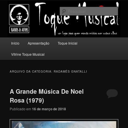
Pular
Pular
Um lugar para quem escuta música com outros olhos.
para
para
Pesqu
o
o
conteúdo
conteúdo
Toque Musical
principal
secundário
Menu
Início
Apresentação
Toque Inicial
principal
Vitrine Toque Musical
ARQUIVO DA CATEGORIA:
RADAMÉS GNATALLI
A Grande Música De Noel
Rosa (1979)
Publicado em
16 de março de 2018