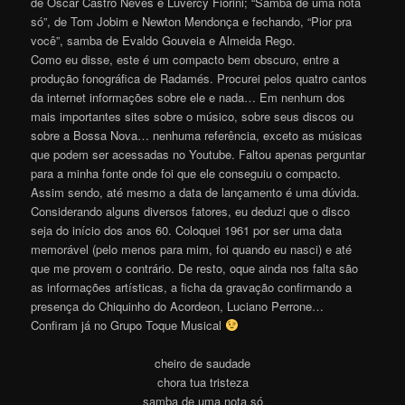
de Oscar Castro Neves e Luvercy Fiorini; “Samba de uma nota
só”, de Tom Jobim e Newton Mendonça e fechando, “Pior pra
você”, samba de Evaldo Gouveia e Almeida Rego.
Como eu disse, este é um compacto bem obscuro, entre a
produção fonográfica de Radamés. Procurei pelos quatro cantos
da internet informações sobre ele e nada… Em nenhum dos
mais importantes sites sobre o músico, sobre seus discos ou
sobre a Bossa Nova… nenhuma referência, exceto as músicas
que podem ser acessadas no Youtube. Faltou apenas perguntar
para a minha fonte onde foi que ele conseguiu o compacto.
Assim sendo, até mesmo a data de lançamento é uma dúvida.
Considerando alguns diversos fatores, eu deduzi que o disco
seja do início dos anos 60. Coloquei 1961 por ser uma data
memorável (pelo menos para mim, foi quando eu nasci) e até
que me provem o contrário. De resto, oque ainda nos falta são
as informações artísticas, a ficha da gravação confirmando a
presença do Chiquinho do Acordeon, Luciano Perrone…
Confiram já no Grupo Toque Musical
cheiro de saudade
chora tua tristeza
samba de uma nota só