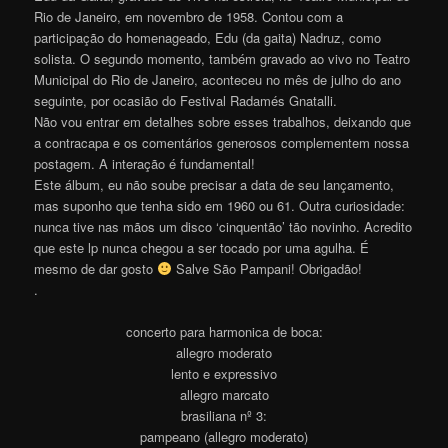
Rio de Janeiro, em novembro de 1958. Contou com a
participação do homenageado, Edu (da gaita) Nadruz, como
solista. O segundo momento, também gravado ao vivo no Teatro
Municipal do Rio de Janeiro, aconteceu no mês de julho do ano
seguinte, por ocasião do Festival Radamés Gnatalli.
Não vou entrar em detalhes sobre esses trabalhos, deixando que
a contracapa e os comentários generosos complementem nossa
postagem. A interação é fundamental!
Este álbum, eu não soube precisar a data de seu lançamento,
mas suponho que tenha sido em 1960 ou 61. Outra curiosidade:
nunca tive nas mãos um disco ‘cinquentão’ tão novinho. Acredito
que este lp nunca chegou a ser tocado por uma agulha. É
mesmo de dar gosto
Salve São Pampani! Obrigadão!
.
concerto para harmonica de boca:
allegro moderato
lento e expressivo
allegro marcato
brasiliana nº 3:
pampeano (allegro moderato)