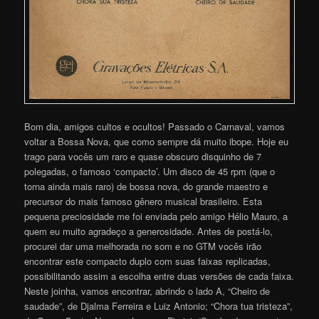
Bom dia, amigos cultos e ocultos! Passado o Carnaval, vamos
voltar a Bossa Nova, que como sempre dá muito ibope. Hoje eu
trago para vocês um raro e quase obscuro disquinho de 7
polegadas, o famoso ‘compacto’. Um disco de 45 rpm (que o
torna ainda mais raro) de bossa nova, do grande maestro e
precursor do mais famoso gênero musical brasileiro. Esta
pequena preciosidade me foi enviada pelo amigo Hélio Mauro, a
quem eu muito agradeço a generosidade. Antes de postá-lo,
procurei dar uma melhorada no som e no GTM vocês irão
encontrar este compacto duplo com suas faixas replicadas,
possibilitando assim a escolha entre duas versões de cada faixa.
Neste joinha, vamos encontrar, abrindo o lado A, “Cheiro de
saudade”, de Djalma Ferreira e Luiz Antonio; “Chora tua tristeza”,