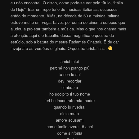
eu não encontrei. O disco, como pode-se ver pelo título, “Itália
de Hoje”, traz um repertório de músicas italianas, sucessos
então do momento. Aliás, na década de 60 a música italiana
esteve muito em voga, talvez por conta do cinema europeu que
ajudou a projetar também a música. Mas o que nos chama mais
a atenção aqui é o trabalho dessa magnífica orquestra de
estúdio, sob a batuta do mestre Radamés Gnattali. É de dar
inveja até às versões originais. Orquestra cristalina…
amici miei
perché non piango piú
tu non lo sai
devi recordar
el abrazo
ho scolpito il tuo nome
ieri ho incontrato mia madre
quando lo rivedrai
cielo muto
amore scusami
non e facile avere 18 anni
come sinfonia