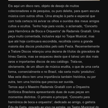
Eis aqui um disco raro, objeto de desejo de muitos
colecionadores e de pesquisa, ou puro deleite, para quem escuta
música com outros olhos. Uma atração à parte e especial que
com toda certeza irá avivar os olhos e ouvidos dos meus amigos
cultos e ocultos. Tenho hoje para vocês, o aclamado, “Concerto
para Harmônica de Boca e Orquestra” de Radamés Gnatalli. Uma
peça muito comentada, inclusive aqui no Toque Musical, mas
que até hoje continuava escondida, recolhida como a grande
maioria dos discos produzidos pelo selo Festa. Recementemente
a Tratore Discos relançou uma dezena de títulos da gravadora de
Irineu Garcia, mas se esqueceu deste que é talvez um dos mais
raros e importantes discos de seu catálogo. Trata-se,
obviamente, de um álbum de música erudita, o que de uma certa
forma, comercialmente e no Brasil, não seria muito ‘produtivo’.
Mas este disco tem uma importância também histórica, ou por
outra, tem uma história que precisa ser ouvida.
Temos aqui o Maestro Radamés Gnatalli com a Orquestra
Sinfônica Brasileira apresentando duas de suas peças em
momentos distintos. O primeiro e principal, “Concerto para
harmônica de boca e orquestra”, dedicado ao amigo, o gaitista
Edu da Gaita, gravado ao vivo na estréia, no Teatro Municipal do