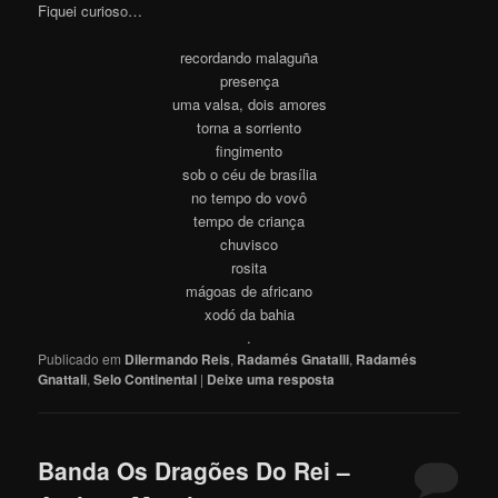
Fiquei curios
o
…
recordando malaguña
presença
uma valsa, dois amores
torna a sorriento
fingimento
sob o céu de brasília
no tempo do vovô
tempo de criança
chuvisco
rosita
mágoas de africano
xodó da bahia
.
Publicado em
Dilermando Reis
,
Radamés Gnatalli
,
Radamés
Gnattali
,
Selo Continental
|
Deixe uma resposta
Banda Os Dragões Do Rei –