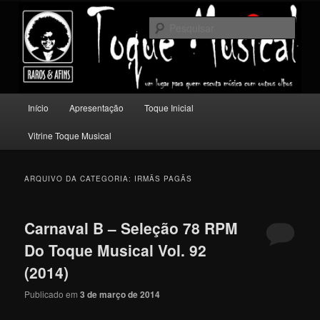
Pular
Pular
Um lugar para quem escuta música com outros olhos.
para
para
Pesqu
o
o
conteúdo
conteúdo
Toque Musical
principal
secundário
Menu
Início
Apresentação
Toque Inicial
principal
Vitrine Toque Musical
ARQUIVO DA CATEGORIA:
IRMÃS PAGÃS
Carnaval B – Seleção 78 RPM
Do Toque Musical Vol. 92
(2014)
Publicado em
3 de março de 2014