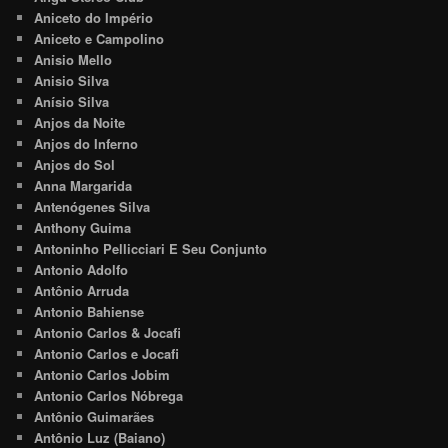
Aniceto do Império
Aniceto e Campolino
Anisio Mello
Anisio Silva
Anísio Silva
Anjos da Noite
Anjos do Inferno
Anjos do Sol
Anna Margarida
Antenógenes Silva
Anthony Guima
Antoninho Pellicciari E Seu Conjunto
Antonio Adolfo
Antônio Arruda
Antonio Bahiense
Antonio Carlos & Jocafi
Antonio Carlos e Jocafi
Antonio Carlos Jobim
Antonio Carlos Nóbrega
Antônio Guimarães
Antônio Luz (Baiano)