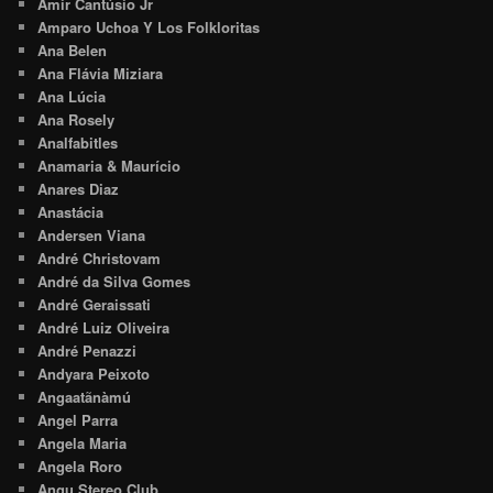
Amir Cantúsio Jr
Amparo Uchoa Y Los Folkloritas
Ana Belen
Ana Flávia Miziara
Ana Lúcia
Ana Rosely
Analfabitles
Anamaria & Maurício
Anares Diaz
Anastácia
Andersen Viana
André Christovam
André da Silva Gomes
André Geraissati
André Luiz Oliveira
André Penazzi
Andyara Peixoto
Angaatãnàmú
Angel Parra
Angela Maria
Angela Roro
Angu Stereo Club