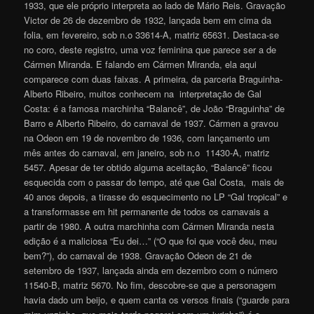
1933, que ele próprio interpreta ao lado de Mário Reis. Gravação
Victor de 26 de dezembro de 1932, lançada bem em cima da
folia, em fevereiro, sob n.o 33614-A, matriz 65631. Destaca-se
no coro, deste registro, uma voz feminina que parece ser a de
Cármen Miranda. E falando em Cármen Miranda, ela aqui
comparece com duas faixas. A primeira, da parceria Braguinha-
Alberto Ribeiro, muitos conhecem na interpretação de Gal
Costa: é a famosa marchinha “Balancê”, de João “Braguinha” de
Barro e Alberto Ribeiro, do carnaval de 1937. Cármen a gravou
na Odeon em 19 de novembro de 1936, com lançamento um
mês antes do carnaval, em janeiro, sob n.o 11430-A, matriz
5457. Apesar de ter obtido alguma aceitação, “Balancê” ficou
esquecida com o passar do tempo, até que Gal Costa, mais de
40 anos depois, a tirasse do esquecimento no LP “Gal tropical” e
a transformasse em hit permanente de todos os carnavais a
partir de 1980. A outra marchinha com Cármen Miranda nesta
edição é a maliciosa “Eu dei…” (“O que foi que você deu, meu
bem?”), do carnaval de 1938. Gravação Odeon de 21 de
setembro de 1937, lançada ainda em dezembro com o número
11540-B, matriz 5670. No fim, descobre-se que a personagem
havia dado um beijo, e quem canta os versos finais (“guarde para