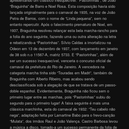
apresentando um clássico inesquecível: “Pastorinhas”, de João
“Braguinha” de Barro e Noel Rosa. Esta composição havia sido
lançada originalmente para o carnaval de 1935, na voz de João
Petra de Barros, com o nome de “Linda pequena”, sem no
entanto repercutir. Após o falecimento prematuro de Noel, em
1937, Braguinha resolveu relançar esta bela marcha-rancho para
a folia do ano seguinte, fazendo uma ou outra alteração na letra
e rebatizando-a “Pastorinhas”. Sílvio Caldas a imortalizou na
Odeon em 13 de dezembro de 1937, com lançamento em janeiro
de 38 sob n.o 11567-A, matriz 5733. E “Pastorinhas”, além de
ser um sucesso inesquecível, venceria o concurso oficial de
carnaval da prefeitura do Rio de Janeiro. A vencedora na
categoria marcha tinha sido “Touradas em Madri”, também de
Braguinha com Alberto Ribeiro, mas acabou sendo
desclassificada sob a alegação de que se tratava de um passo-
doble espanhol. Evidentemente, Braguinha não ficou sem o
primeiro lugar entre as marchas, pois “Pastorinhas” subiu do
segundo para o primeiro lugar! A faixa seguinte é mais uma
clássica marchinha, esta do carnaval de 1932: “Teu cabelo não
nega”, adaptação feita por Lamartine Babo para o frevo-canção
“Mulata”, dos irmãos Raul e João Valença. Castro Barbosa levou
a música a disco, tornado-a um sucesso permanente da folia de