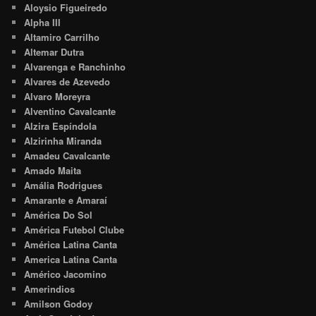
Aloysio Figueiredo
Alpha III
Altamiro Carrilho
Altemar Dutra
Alvarenga e Ranchinho
Alvares de Azevedo
Alvaro Moreyra
Alventino Cavalcante
Alzira Espíndola
Alzirinha Miranda
Amadeu Cavalcante
Amado Maita
Amália Rodrigues
Amarante e Amaraí
América Do Sol
América Futebol Clube
América Latina Canta
America Latina Canta
Américo Jacomino
Amerindios
Amilson Godoy