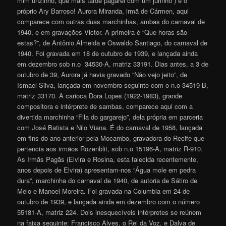
mim unzinho, que mais tarde pagarei com um jurinho”) é o
próprio Ary Barroso! Aurora Miranda, irmã de Cármen, aqui
comparece com outras duas marchinhas, ambas do carnaval de
1940, e em gravações Victor. A primeira é “Que horas são
estas?”, de Antônio Almeida e Oswaldo Santiago, do carnaval de
1940. Foi gravada em 18 de outubro de 1939, e lançada ainda
em dezembro sob n.o 34530-A, matriz 33191. Dias antes, a 3 de
outubro de 39, Aurora já havia gravado “Não vejo jeito”, de
Ismael Silva, lançada em novembro seguinte com o n.o 34519-B,
matriz 33170. A carioca Dora Lopes (1922-1983), grande
compositora e intérprete de sambas, comparece aqui com a
divertida marchinha “Fila do gargarejo”, dela própria em parceria
com José Batista e Nilo Viana. É do carnaval de 1958, lançada
em fins do ano anterior pela Mocambo, gravadora do Recife que
pertencia aos irmãos Rozenblit, sob n.o 15196-A, matriz R-910.
As Irmãs Pagãs (Elvira e Rosina, esta falecida recentemente,
anos depois de Elvira) apresentam-nos “Água mole em pedra
dura”, marchinha do carnaval de 1940, de autoria de Sátiro de
Melo e Manoel Moreira. Foi gravada na Columbia em 24 de
outubro de 1939, e lançada ainda em dezembro com o número
55181-A, matriz 224. Dois inesquecíveis intérpretes se reúnem
na faixa seguinte: Francisco Alves, o Rei da Voz, e Dalva de