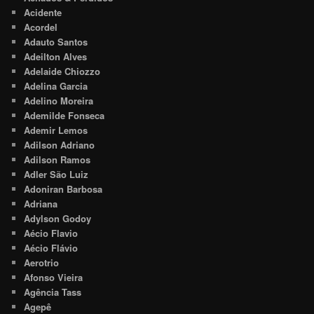
Acidente
Acordel
Adauto Santos
Adeilton Alves
Adelaide Chiozzo
Adelina Garcia
Adelino Moreira
Ademilde Fonseca
Ademir Lemos
Adilson Adriano
Adilson Ramos
Adler São Luiz
Adoniran Barbosa
Adriana
Adylson Godoy
Aécio Flavio
Aécio Flávio
Aerotrio
Afonso Vieira
Agência Tass
Agepê