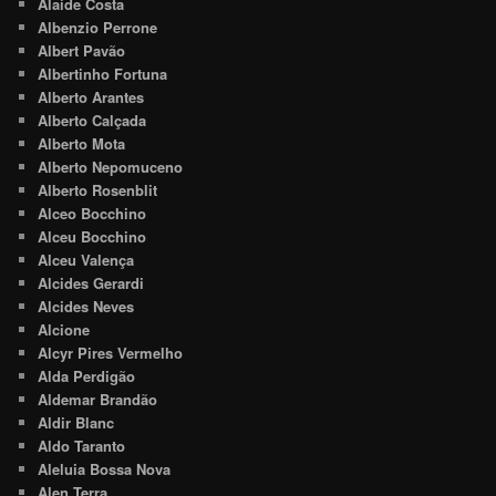
Alaide Costa
Albenzio Perrone
Albert Pavão
Albertinho Fortuna
Alberto Arantes
Alberto Calçada
Alberto Mota
Alberto Nepomuceno
Alberto Rosenblit
Alceo Bocchino
Alceu Bocchino
Alceu Valença
Alcides Gerardi
Alcides Neves
Alcione
Alcyr Pires Vermelho
Alda Perdigão
Aldemar Brandão
Aldir Blanc
Aldo Taranto
Aleluia Bossa Nova
Alen Terra