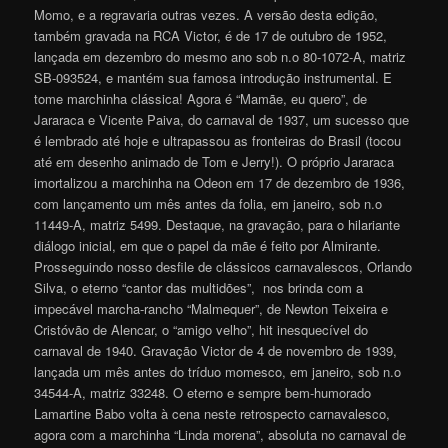
Momo, e a regravaria outras vezes. A versão desta edição,
também gravada na RCA Victor, é de 17 de outubro de 1952,
lançada em dezembro do mesmo ano sob n.o 80-1072-A, matriz
SB-093524, e mantém sua famosa introdução instrumental. E
tome marchinha clássica! Agora é “Mamãe, eu quero”, de
Jararaca e Vicente Paiva, do carnaval de 1937, um sucesso que
é lembrado até hoje e ultrapassou as fronteiras do Brasil (tocou
até em desenho animado de Tom e Jerry!). O próprio Jararaca
imortalizou a marchinha na Odeon em 17 de dezembro de 1936,
com lançamento um mês antes da folia, em janeiro, sob n.o
11449-A, matriz 5499. Destaque, na gravação, para o hilariante
diálogo inicial, em que o papel da mãe é feito por Almirante.
Prosseguindo nosso desfile de clássicos carnavalescos, Orlando
Silva, o eterno “cantor das multidões”, nos brinda com a
impecável marcha-rancho “Malmequer”, de Newton Teixeira e
Cristóvão de Alencar, o “amigo velho”, hit inesquecível do
carnaval de 1940. Gravação Victor de 4 de novembro de 1939,
lançada um mês antes do tríduo momesco, em janeiro, sob n.o
34544-A, matriz 33248. O eterno e sempre bem-humorado
Lamartine Babo volta à cena neste retrospecto carnavalesco,
agora com a marchinha “Linda morena”, absoluta no carnaval de