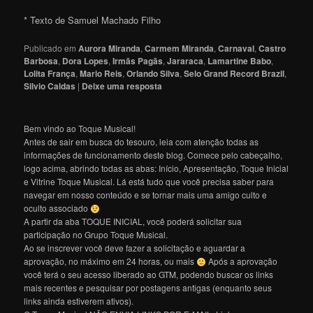
* Texto de Samuel Machado Filho
Publicado em
Aurora Miranda
,
Carmem Miranda
,
Carnaval
,
Castro
Barbosa
,
Dora Lopes
,
Irmãs Pagãs
,
Jararaca
,
Lamartine Babo
,
Lolita França
,
Mario Reis
,
Orlando Silva
,
Selo Grand Record Brazil
,
Silvio Caldas
|
Deixe uma resposta
Bem vindo ao Toque Musical!
Antes de sair em busca do tesouro, leia com atenção todas as
informações de funcionamento deste blog. Comece pelo cabeçalho,
logo acima, abrindo todas as abas: Início, Apresentação, Toque Inicial
e Vitrine Toque Musical. Lá está tudo que você precisa saber para
navegar em nosso conteúdo e se tornar mais uma amigo culto e
oculto associado
A partir da aba TOQUE INICIAL, você poderá solicitar sua
participação no Grupo Toque Musical.
Ao se inscrever você deve fazer a solicitação e aguardar a
aprovação, no máximo em 24 horas, ou mais
Após a aprovação
você terá o seu acesso liberado ao GTM, podendo buscar os links
mais recentes e pesquisar por postagens antigas (enquanto seus
links ainda estiverem ativos).