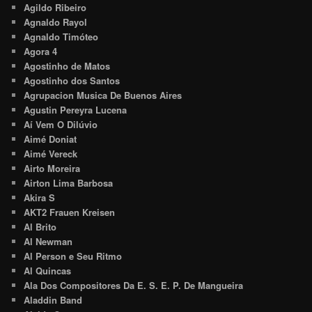
Agildo Ribeiro
Agnaldo Rayol
Agnaldo Timóteo
Agora 4
Agostinho de Matos
Agostinho dos Santos
Agrupacion Musica De Buenos Aires
Agustin Pereyra Lucena
Aí Vem O Dilúvio
Aimé Doniat
Aimé Vereck
Airto Moreira
Airton Lima Barbosa
Akira S
AKT2 Frauen Kreisen
Al Brito
Al Newman
Al Person e Seu Ritmo
Al Quincas
Ala Dos Compositores Da E. S. E. P. De Mangueira
Aladdin Band