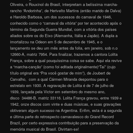
Oliveira, o Rouxinol do Brasil, interpretam a belíssima marcha-
rancho “Andorinha”, de Herivelto Martins (então marido de Dalva)
e Haroldo Barbosa, um dos sucessos do carnaval de 1946,
conhecido como o “carnaval da vitória” por ter acontecido após o
término da Segunda Guerra Mundial, com a vitória dos países
aliados sobre os do Eixo (Alemanha, Itália e Japão). A dupla a
imortalizou na Odeon em 5 de dezembro de 1945, e o
lançamento se deu um mês antes da folia, em janeiro, sob n.o
12660-A, matriz 7954. Para finalizar, trazemos a cantora Lolita
França, sobre a qual pouquíssima coisa se sabe. Aqui ela revive
a “marcha-canção” (como foi editada originalmente)“Taí” (cujo
título original era “Pra você gostar de mim”), de Joubert de
Carvalho, com a qual Cármen Miranda despontou para o
estrelato em 1930. A regravação de Lolita é de 7 de julho de
1939, lançada pela Victor em setembro do mesmo ano,
disco 34486-B, matriz 33116. Lolita França gravou, entre 1939 e
1942, onze discos com vinte e duas músicas, e suas gravações
obtiveram algum sucesso na Argentina. Enfim, esta é a segunda
e última parte do retrospecto carnavalesco do Grand Record
Brazil, por certo expressiva contribuição para a preservação da
memória musical do Brasil. Divirtam-s
e
!