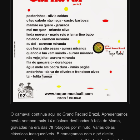
O carnaval continua aqui no Grand Record Brazil. Apresentamos
nesta semana mais 14 músicas destinadas à folia de Momo,
gravadas na era das 78 rotações por minuto. Várias delas
clássicos inesquecíveis. E começamos com o pé direito,