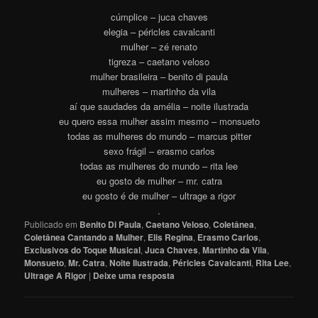
cúmplice – juca chaves
elegia – péricles cavalcanti
mulher – zé renato
tigreza – caetano veloso
mulher brasileira – benito di paula
mulheres – martinho da vila
aí que saudades da amélia – noite ilustrada
eu quero essa mulher assim mesmo – monsueto
todas as mulheres do mundo – marcus pitter
sexo frágil – erasmo carlos
todas as mulheres do mundo – rita lee
eu gosto de mulher – mr. catra
eu gosto é de mulher – ultrage a rigor
.
Publicado em
Benito Di Paula
,
Caetano Veloso
,
Coletânea
,
Coletânea Cantando a Mulher
,
Elis Regina
,
Erasmo Carlos
,
Exclusivos do Toque Musical
,
Juca Chaves
,
Martinho da Vila
,
Monsueto
,
Mr. Catra
,
Noite Ilustrada
,
Péricles Cavalcanti
,
Rita Lee
,
Ultrage A Rigor
|
Deixe uma resposta