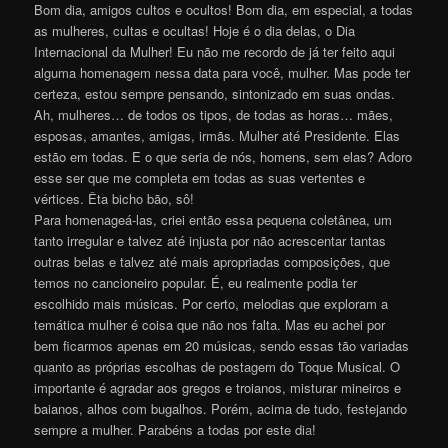
Bom dia, amigos cultos e ocultos! Bom dia, em especial, a todas
as mulheres, cultas e ocultas! Hoje é o dia delas, o Dia
Internacional da Mulher! Eu não me recordo de já ter feito aqui
alguma homenagem nessa data para você, mulher. Mas pode ter
certeza, estou sempre pensando, sintonizado em suas ondas.
Ah, mulheres… de todos os tipos, de todas as horas… mães,
esposas, amantes, amigas, irmãs. Mulher até Presidente. Elas
estão em todas. E o que seria de nós, homens, sem elas? Adoro
esse ser que me completa em todas as suas vertentes e
vértices. Êta bicho bão, sô!
Para homenageá-las, criei então essa pequena coletânea, um
tanto irregular e talvez até injusta por não acrescentar tantas
outras belas e talvez até mais apropriadas composições, que
temos no cancioneiro popular. É, eu realmente podia ter
escolhido mais músicas. Por certo, melodias que exploram a
temática mulher é coisa que não nos falta. Mas eu achei por
bem ficarmos apenas em 20 músicas, sendo essas tão variadas
quanto as próprias escolhas de postagem do Toque Musical. O
importante é agradar aos gregos e troianos, misturar mineiros e
baianos, alhos com bugalhos. Porém, acima de tudo, festejando
sempre a mulher. Parabéns a todas por este di
a
!