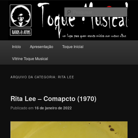
Pular
Pular
Um lugar para quem escuta música com outros olhos.
para
para
Pesqu
o
o
conteúdo
conteúdo
Toque Musical
principal
secundário
Menu
Início
Apresentação
Toque Inicial
principal
Vitrine Toque Musical
ARQUIVO DA CATEGORIA:
RITA LEE
Rita Lee – Comapcto (1970)
Publicado em
16 de janeiro de 2022