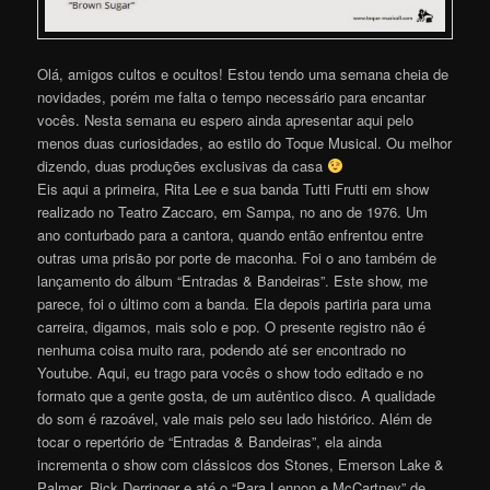
Olá, amigos cultos e ocultos! Estou tendo uma semana cheia de
novidades, porém me falta o tempo necessário para encantar
vocês. Nesta semana eu espero ainda apresentar aqui pelo
menos duas curiosidades, ao estilo do Toque Musical. Ou melhor
dizendo, duas produções exclusivas da casa
Eis aqui a primeira, Rita Lee e sua banda Tutti Frutti em show
realizado no Teatro Zaccaro, em Sampa, no ano de 1976. Um
ano conturbado para a cantora, quando então enfrentou entre
outras uma prisão por porte de maconha. Foi o ano também de
lançamento do álbum “Entradas & Bandeiras”. Este show, me
parece, foi o último com a banda. Ela depois partiria para uma
carreira, digamos, mais solo e pop. O presente registro não é
nenhuma coisa muito rara, podendo até ser encontrado no
Youtube. Aqui, eu trago para vocês o show todo editado e no
formato que a gente gosta, de um autêntico disco. A qualidade
do som é razoável, vale mais pelo seu lado histórico. Além de
tocar o repertório de “Entradas & Bandeiras”, ela ainda
incrementa o show com clássicos dos Stones, Emerson Lake &
Palmer, Rick Derringer e até o “Para Lennon e McCartney” de