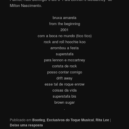
Milton Nasciment
o
.
bruxa amarela
from the beginning
2001
com a boca no mundo (tico tico)
rock and roll hoochie koo
arrombou a festa
superstafa
para lennon e mccartney
corista de rock
posso contar comigo
drift away
esse tal de roque enrow
coisas da vida
superstafa bis
brown sugar
.
Publicado em
Bootleg
,
Exclusivos do Toque Musical
,
Rita Lee
|
Deixe uma resposta