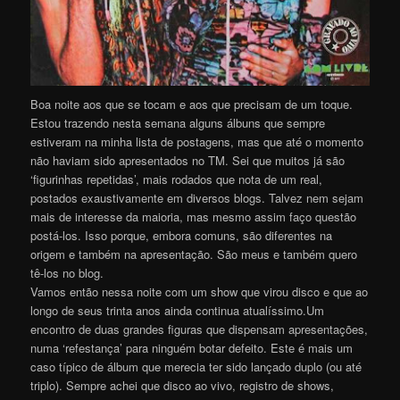
Boa noite aos que se tocam e aos que precisam de um toque.
Estou trazendo nesta semana alguns álbuns que sempre
estiveram na minha lista de postagens, mas que até o momento
não haviam sido apresentados no TM. Sei que muitos já são
‘figurinhas repetidas’, mais rodados que nota de um real,
postados exaustivamente em diversos blogs. Talvez nem sejam
mais de interesse da maioria, mas mesmo assim faço questão
postá-los. Isso porque, embora comuns, são diferentes na
origem e também na apresentação. São meus e também quero
tê-los no blog.
Vamos então nessa noite com um show que virou disco e que ao
longo de seus trinta anos ainda continua atualíssimo.Um
encontro de duas grandes figuras que dispensam apresentações,
numa ‘refestança’ para ninguém botar defeito. Este é mais um
caso típico de álbum que merecia ter sido lançado duplo (ou até
triplo). Sempre achei que disco ao vivo, registro de shows,