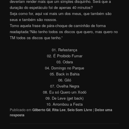
deveriam render mais que um simples disquinho. Será que a
duração do espetáculo foi de apenas 40 minutos?
Seja como for, aqui vai mais um dos meus, que também são
seus e também são nossos.
Tomo aquela frase de pára-choque de caminhão de forma
readaptada:”Não tenho todos os discos que quero, mas quero no
TM todos os discos que tenho.”
01. Refestança
02. É Proibido Fumar
03. Odara
04. Domingo no Parque
05. Back in Bahia
06. Giló
07. Ovelha Negra
08. Eu só Quero um Xodó
09. De Leve (get back)
10. Arrombou a Festa
Publicado em
Gilberto Gil
,
Rita Lee
,
Selo Som Livre
|
Deixe uma
resposta