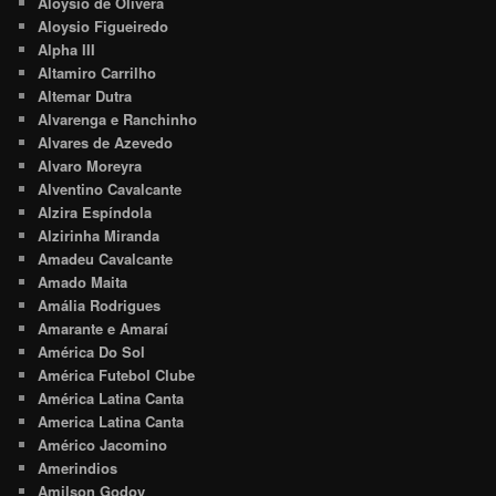
Aloysio de Olivera
Aloysio Figueiredo
Alpha III
Altamiro Carrilho
Altemar Dutra
Alvarenga e Ranchinho
Alvares de Azevedo
Alvaro Moreyra
Alventino Cavalcante
Alzira Espíndola
Alzirinha Miranda
Amadeu Cavalcante
Amado Maita
Amália Rodrigues
Amarante e Amaraí
América Do Sol
América Futebol Clube
América Latina Canta
America Latina Canta
Américo Jacomino
Amerindios
Amilson Godoy