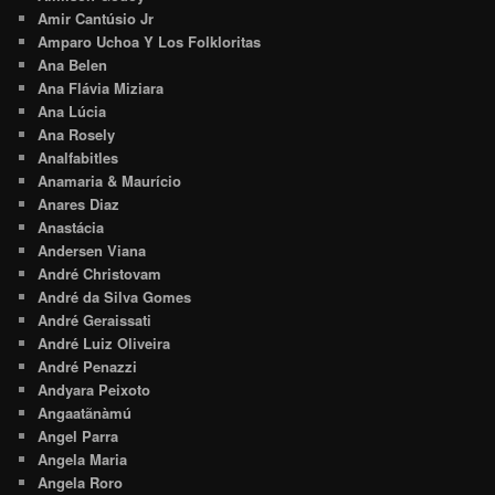
Amir Cantúsio Jr
Amparo Uchoa Y Los Folkloritas
Ana Belen
Ana Flávia Miziara
Ana Lúcia
Ana Rosely
Analfabitles
Anamaria & Maurício
Anares Diaz
Anastácia
Andersen Viana
André Christovam
André da Silva Gomes
André Geraissati
André Luiz Oliveira
André Penazzi
Andyara Peixoto
Angaatãnàmú
Angel Parra
Angela Maria
Angela Roro