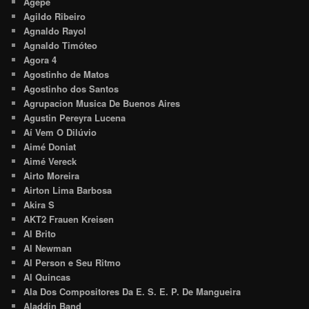
Agepê
Agildo Ribeiro
Agnaldo Rayol
Agnaldo Timóteo
Agora 4
Agostinho de Matos
Agostinho dos Santos
Agrupacion Musica De Buenos Aires
Agustin Pereyra Lucena
Aí Vem O Dilúvio
Aimé Doniat
Aimé Vereck
Airto Moreira
Airton Lima Barbosa
Akira S
AKT2 Frauen Kreisen
Al Brito
Al Newman
Al Person e Seu Ritmo
Al Quincas
Ala Dos Compositores Da E. S. E. P. De Mangueira
Aladdin Band