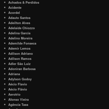
Achados & Perdidos
Acidente
Acordel
Adauto Santos
Adeilton Alves
Adelaide Chiozzo
Adelina Garcia
Adelino Moreira
Ademilde Fonseca
Ademir Lemos
Adilson Adriano
Adilson Ramos
Adler São Luiz
Adoniran Barbosa
Adriana
Adylson Godoy
Aécio Flavio
Aécio Flávio
Aerotrio
Afonso Vieira
Agência Tass