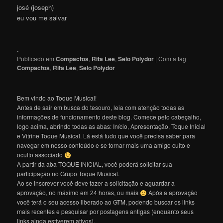
josé (joseph)
eu vou me salvar
.
Publicado em
Compactos
,
Rita Lee
,
Selo Polydor
|
Com a tag
Compactos
,
Rita Lee
,
Selo Polydor
Bem vindo ao Toque Musical!
Antes de sair em busca do tesouro, leia com atenção todas as
informações de funcionamento deste blog. Comece pelo cabeçalho,
logo acima, abrindo todas as abas: Início, Apresentação, Toque Inicial
e Vitrine Toque Musical. Lá está tudo que você precisa saber para
navegar em nosso conteúdo e se tornar mais uma amigo culto e
oculto associado
A partir da aba TOQUE INICIAL, você poderá solicitar sua
participação no Grupo Toque Musical.
Ao se inscrever você deve fazer a solicitação e aguardar a
aprovação, no máximo em 24 horas, ou mais
Após a aprovação
você terá o seu acesso liberado ao GTM, podendo buscar os links
mais recentes e pesquisar por postagens antigas (enquanto seus
links ainda estiverem ativos).