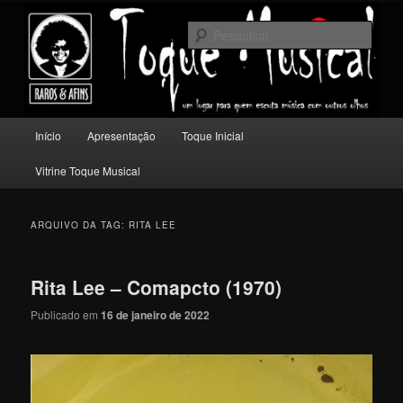
Pular
Pular
Um lugar para quem escuta música com outros olhos.
para
para
Pesqu
o
o
conteúdo
conteúdo
Toque Musical
principal
secundário
Menu
Início
Apresentação
Toque Inicial
principal
Vitrine Toque Musical
ARQUIVO DA TAG:
RITA LEE
Rita Lee – Comapcto (1970)
Publicado em
16 de janeiro de 2022