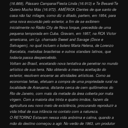
(16.869), Pássaro Campana/Fiesta Linda (16.913) e Te Besaré/Te
Quiero Mucho Más (16.972). AMÉRICA Cientes de que santo de
casa não faz milagre, como diz o ditado, partem, em 1954, para
uma nova excursão pelo exterior, a fim de se exibirem
inicialmente no Rádio City de Nova Iorque, precedida de uma
pequena temporada em Cuba. Gravam, em 1957, na RCA Victor
americana, um Lp. chamado Sweet and Savage (Doce e
Selvagem), no qual incluem o bolero Maria Helena, de Lorenzo
Barcelata, melodias brasileiras e outros standars latinos, que
todavia passa despercebido.
Voltam ao Brasil, encetando nova tentativa de penetrar no mundo
artístico de sua terra. Não obtendo a mesma aceitação do
exterior, resolvem encerrar as atividades artísticas. Como as
economias feitas, efetuam a compra de uma propriedade rural na
localidade de Araruama, distante cerca de cem quilômetros do
Rio de Janeiro, com mais da metade da área coberta por mata
virgem. Com a maioria dos trinta e quatro irmãos, fazem da
agricultura seu novo meio de existência, procurando reproduzir a
vida tribal de sua infância no contato com a natureza.
O RETORNO Estavam nessa vida anônima e calma, quando a
mão do destino começou a agir. No verão de 1963, um produtor