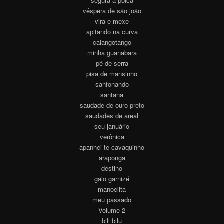
segura a polca
véspera de são joão
vira e mexe
apitando na curva
calangotango
minha guanabara
pé de serra
pisa de mansinho
sanfonando
santana
saudade de ouro preto
saudades de areal
seu januário
verônica
apanhei-te cavaquinho
araponga
destino
galo garnizé
manoelita
meu passado
Volume 2
bili bilu