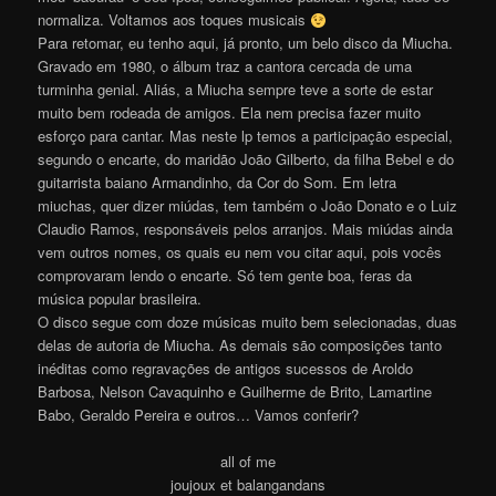
normaliza. Voltamos aos toques musicais
Para retomar, eu tenho aqui, já pronto, um belo disco da Miucha.
Gravado em 1980, o álbum traz a cantora cercada de uma
turminha genial. Aliás, a Miucha sempre teve a sorte de estar
muito bem rodeada de amigos. Ela nem precisa fazer muito
esforço para cantar. Mas neste lp temos a participação especial,
segundo o encarte, do maridão João Gilberto, da filha Bebel e do
guitarrista baiano Armandinho, da Cor do Som. Em letra
miuchas, quer dizer miúdas, tem também o João Donato e o Luiz
Claudio Ramos, responsáveis pelos arranjos. Mais miúdas ainda
vem outros nomes, os quais eu nem vou citar aqui, pois vocês
comprovaram lendo o encarte. Só tem gente boa, feras da
música popular brasileira.
O disco segue com doze músicas muito bem selecionadas, duas
delas de autoria de Miucha. As demais são composições tanto
inéditas como regravações de antigos sucessos de Aroldo
Barbosa, Nelson Cavaquinho e Guilherme de Brito, Lamartine
Babo, Geraldo Pereira e outros… Vamos conferir?
all of me
joujoux et balangandans