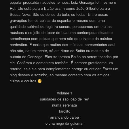
popular produzida naqueles tempos. Luiz Gonzaga foi mesmo o
Rei. Ele está para o Baião assim como João Gilberto para a
Bossa Nova. São os donos da bola, os fodas! Entre essas
gravações temos coisas de espantar e mesmo com uma
qualidade sofrível do registro sonoro, percebemos em muitas
músicas e no jeito de tocar de Lua uma contemporaneidade e
semelhança com coisas que nem são do universo da música
nordestina. É certo que muitas das músicas apresentadas aqui
não são, naturalmente, só em ritmo de Baião ou mesmo de
autoria de Gonzaga. Elas se tornam Baião ao serem tocadas por
ele. Confiram e comentem também. É sempre gratificante um
retorno, seja ele para complementar, corrigir ou criticar. Fazer um
blog desses e sozinho, só mesmo contanto com os amigos
cultos e ocultos
Volume 1
saudades de são joão del rey
numa serenata
farolito
arrancando caroá
o chamego da guiomar