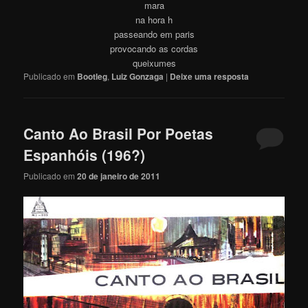
mara
na hora h
passeando em paris
provocando as cordas
queixumes
Publicado em
Bootleg
,
Luiz Gonzaga
|
Deixe uma resposta
Canto Ao Brasil Por Poetas
Espanhóis (196?)
Publicado em
20 de janeiro de 2011