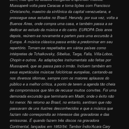
Mussaperê volta para Caracas e toma lições com Francisco
Christancho, maestro da sinfônica da capital venezuelana, e
prossegue seus estudos no Brasil. Herundy, por sua vez, volta a
Buenos Aires, onde compra uma casa, e também passa a se
dedicar ao estudo da música e do canto. EUROPA Dois anos
depois, reúnem-se novamente e partem para uma excursão à
Europa. A música clássica passa então a predominar em seu
repertório. Tornam-se respeitados em vários países como
intérpretes de Tchaikovsky, Sibelius, Targa, Falla, Villa-Lobos,
Chopin e outros. As adaptações instrumentais são feitas por
Mussaperê, que as passa para o irmão. Incluem também em
seus espetáculos músicas folclóricas européias, cantando-as
nos diversos idiomas, sempre com os maiores aplausos do
público e a melhor crítica, a ponto de terem a agenda tão cheia
de compromissos que têm de recusar muitos convites. Foi uma
demorada excursão que terminaria em Madri, onde o êxito não
foi menor. No retorno ao Brasil, no entanto, sentiram que não
passavam de uns ilustres desconhecidos e que a música que
faziam não correspondia ao interesse das gravadoras e das
emissoras. É quando fazem três discos na gravadora
Continental, lançados em 1953/54: Tambor Índio/Acara Cary