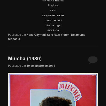
soneto à mamá
fingidor
cais
se queres saber
meu menino
não há lugar
modinha
Publicado em
Nana Caymmi
,
Selo RCA Victor
|
Deixe uma
resposta
Miucha (1980)
Publicado em
30 de janeiro de 2011