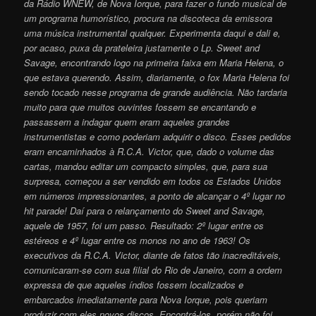
da Rádio WNEW, de Nova Iorque, para fazer o fundo musical de
um programa humorístico, procura na discoteca da emissora
uma música instrumental qualquer. Experimenta daqui e dali e,
por acaso, puxa da prateleira justamente o Lp. Sweet and
Savage, encontrando logo na primeira faixa em Maria Helena, o
que estava querendo. Assim, diariamente, o fox Maria Helena foi
sendo tocado nesse programa de grande audiência. Não tardaria
muito para que muitos ouvintes fossem se encantando e
passassem a indagar quem eram aqueles grandes
instrumentistas e como poderiam adquirir o disco. Esses pedidos
eram encaminhados à R.C.A. Victor, que, dado o volume das
cartas, mandou editar um compacto simples, que, para sua
surpresa, começou a ser vendido em todos os Estados Unidos
em números impressionantes, a ponto de alcançar o 4º lugar no
hit parade! Daí para o relançamento do Sweet and Savage,
aquele de 1957, foi um passo. Resultado: 2º lugar entre os
estéreos e 4º lugar entre os monos no ano de 1963! Os
executivos da R.C.A. Victor, diante de fatos tão inacreditáveis,
comunicaram-se com sua filial do Rio de Janeiro, com a ordem
expressa de que aqueles índios fossem localizados e
embarcados imediatamente para Nova Iorque, pois queriam
produzir com eles novos discos. Encontrá-los, porém não foi