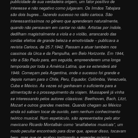
publicidade de sua verdadeira origem, um fator positivo de
interesse e não negativo como julgavam. Os Irmãos Tabajara
são dois bugres…fazendo sucesso no rádio carioca. São
interessantíssimos no gênero que aprenderam naturalmente,
quando não pensavam em cantar no rádio. Artistas por índole,
dedilham magistralmente a viola e o violão, arrancando das
cordas efeitos de grande beleza e emotividade – publicava a
revista Carioca, de 25.7.1942. Passam a atuar também nos
cassinos da Urca e da Pampulha, em Belo Horizonte. Em 1944,
vão a São Paulo para, em seguida, empreenderem uma longa
temporada por toda a América Latina, que se estenderá até
1949. Começam pela Argentina, onde o sucesso foi grande e
depois rumam para o Chile, Peru, Equador, Colômbia, Venezuela,
Cuba e México. Às vezes só ganhavam o suficiente para a
alimentação e o prosseguimento da viajem. Mussaperê já vinha
se interessando pelos autores clássicos: Beethoven, Bach, Litzt,
Mozart e outros grandes mestres. Quando chegam ao México
ainda só sabiam tocar de ouvido, sem nenhum conhecimento
teórico musical. Num espetáculo, são apresentados pelo ator
mexicano Ricardo Montalbán como “analfabetos musicais”, um
modo peculiar encontrado para dizer que, apesar disso, tocavam
bem, mas que os acabou instigando a aprender música.