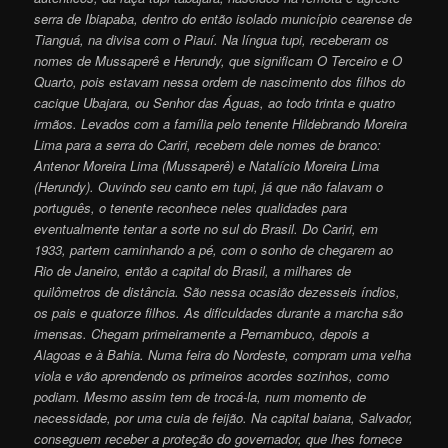
serra de Ibiapaba, dentro do então isolado município cearense de
Tianguá, na divisa com o Piauí. Na língua tupi, receberam os
nomes de Mussaperê e Herundy, que significam O Terceiro e O
Quarto, pois estavam nessa ordem de nascimento dos filhos do
cacique Ubajara, ou Senhor das Águas, ao todo trinta e quatro
irmãos. Levados com a família pelo tenente Hildebrando Moreira
Lima para a serra do Cariri, recebem dele nomes de branco:
Antenor Moreira Lima (Mussaperê) e Natalício Moreira Lima
(Herundy). Ouvindo seu canto em tupi, já que não falavam o
português, o tenente reconhece neles qualidades para
eventualmente tentar a sorte no sul do Brasil. Do Cariri, em
1933, partem caminhando a pé, com o sonho de chegarem ao
Rio de Janeiro, então a capital do Brasil, a milhares de
quilômetros de distância. São nessa ocasião dezesseis índios,
os pais e quatorze filhos. As dificuldades durante a marcha são
imensas. Chegam primeiramente a Pernambuco, depois a
Alagoas e à Bahia. Numa feira do Nordeste, compram uma velha
viola e vão aprendendo os primeiros acordes sozinhos, como
podiam. Mesmo assim tem de trocá-la, num momento de
necessidade, por uma cuia de feijão. Na capital baiana, Salvador,
conseguem receber a proteção do governador, que lhes fornece