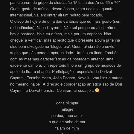
participarem do grupo de discussão
“Música dos Anos 60 e 70”
.
Quem gosta de música dessa época, tanto nacional quanto
internacional, vai encontrar ali um reduto bem focado.
O disco de hoje é de uma das cantoras que eu mais gosto (sem
redundâncias), Nana Caymmi. Não sei porque eu ainda não o
havia postado. Hoje eu o faço, mais por um capricho. Não
cheguei a verificar, mas acredito que o presente álbum já tenha
sido bem divulgado na ‘blogosfera’. Quem ainda não o ouviu,
sugiro que não perca a oportunidade. Um álbum lindo. Também
com as mesmas características da postagem anterior, uma
excelente cantora, um repertório fino e um grupo de músicos de
apoio de tirar o chapéu. Participações especiais de Dorival
Caymmi, Toninho Horta, João Donato, Novelli, Ivan Lins e outros
no mesmo ‘naipe’. A direção e coordenação artística são de Dori
Caymmi e Durval Ferreira. Confiram aí essa jóia
dona olimpia
milagre
perdoa, meu amor
o que se sabe de cor
falam de mim