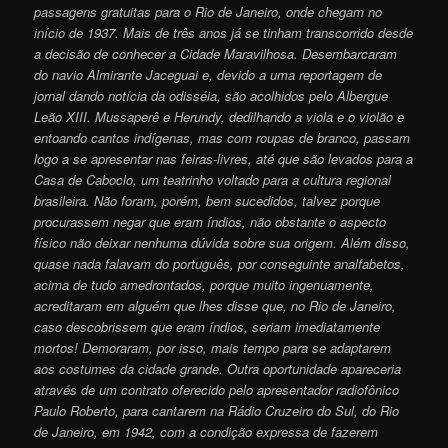
passagens gratuitas para o Rio de Janeiro, onde chegam no
início de 1937. Mais de três anos já se tinham transcorrido desde
a decisão de conhecer a Cidade Maravilhosa. Desembarcaram
do navio Almirante Jaceguai e, devido a uma reportagem de
jornal dando notícia da odisséia, são acolhidos pelo Albergue
Leão XIII. Mussaperê e Herundy, dedilhando a viola e o violão e
entoando cantos indígenas, mas com roupas de branco, passam
logo a se apresentar nas feiras-livres, até que são levados para a
Casa de Caboclo, um teatrinho voltado para a cultura regional
brasileira. Não foram, porém, bem sucedidos, talvez porque
procurassem negar que eram índios, não obstante o aspecto
físico não deixar nenhuma dúvida sobre sua origem. Além disso,
quase nada falavam do português, por conseguinte analfabetos,
acima de tudo amedrontados, porque muito ingenuamente,
acreditaram em alguém que lhes disse que, no Rio de Janeiro,
caso descobrissem que eram índios, seriam imediatamente
mortos! Demoraram, por isso, mais tempo para se adaptarem
aos costumes da cidade grande. Outra oportunidade apareceria
através de um contrato oferecido pelo apresentador radiofônico
Paulo Roberto, para cantarem na Rádio Cruzeiro do Sul, do Rio
de Janeiro, em 1942, com a condição expressa de fazerem