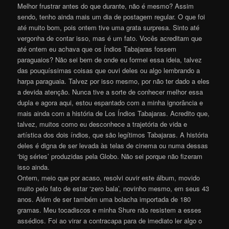
Melhor frustrar antes do que durante, não é mesmo? Assim
sendo, tenho ainda mais um dia de postagem regular. O que foi
até muito bom, pois ontem tive uma grata surpresa. Sinto até
vergonha de contar isso, mas é um fato. Vocês acreditam que
até ontem eu achava que os Índios Tabajaras fossem
paraguaios? Não sei bem de onde eu formei essa ideia, talvez
das pouquíssimas coisas que ouvi deles ou algo lembrando a
harpa paraguaia. Talvez por isso mesmo, por não ter dado a eles
a devida atenção. Nunca tive a sorte de conhecer melhor essa
dupla e agora aqui, estou espantado com a minha ignorância e
mais ainda com a história de Los Índios Tabajaras. Acredito que,
talvez, muitos como eu desconhece a trajetória de vida e
artística dos dois índios, que são legítimos Tabajaras. A história
deles é digna de ser levada às telas de cinema ou numa dessas
‘big séries’ produzidas pela Globo. Não sei porque não fizeram
isso ainda.
Ontem, meio que por acaso, resolvi ouvir este álbum, movido
muito pelo fato de estar ‘zero bala’, novinho mesmo, em seus 43
anos. Além de ser também uma bolacha importada de 180
gramas. Meu tocadiscos e minha Shure não resistem a esses
assédios. Foi ao virar a contracapa para de imediato ler algo o