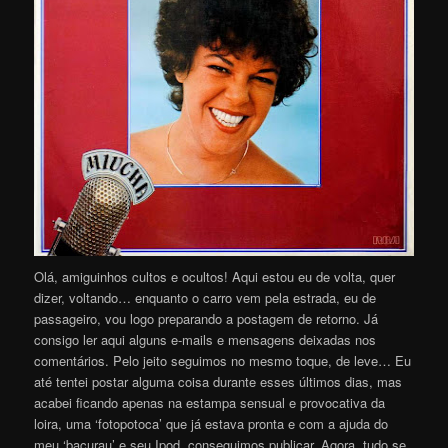
Olá, amiguinhos cultos e ocultos! Aqui estou eu de volta, quer
dizer, voltando… enquanto o carro vem pela estrada, eu de
passageiro, vou logo preparando a postagem de retorno. Já
consigo ler aqui alguns e-mails e mensagens deixadas nos
comentários. Pelo jeito seguimos no mesmo toque, de leve… Eu
até tentei postar alguma coisa durante esses últimos dias, mas
acabei ficando apenas na estampa sensual e provocativa da
loira, uma ‘fotopotoca’ que já estava pronta e com a ajuda do
meu ‘bacurau’ e seu Ipod, conseguimos publicar. Agora, tudo se