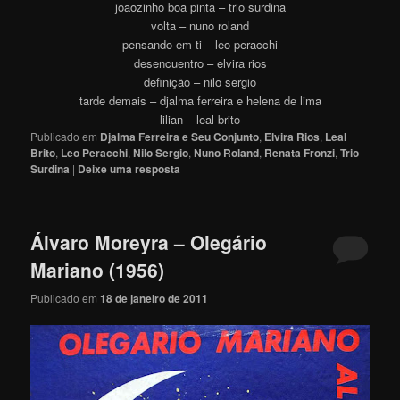
joaozinho boa pinta – trio surdina
volta – nuno roland
pensando em ti – leo peracchi
desencuentro – elvira rios
definição – nilo sergio
tarde demais – djalma ferreira e helena de lima
lilian – leal brito
Publicado em
Djalma Ferreira e Seu Conjunto
,
Elvira Rios
,
Leal
Brito
,
Leo Peracchi
,
Nilo Sergio
,
Nuno Roland
,
Renata Fronzi
,
Trio
Surdina
|
Deixe uma resposta
Álvaro Moreyra – Olegário
Mariano (1956)
Publicado em
18 de janeiro de 2011