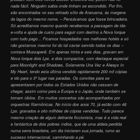
nada fácil. Ninguém sabia onde tinham se escondido. Por fim,
são encontrados no seu retirado sítio de Araruama, às margens
da lagoa do mesmo nome. – Pensávamos que fosse brincadeira.
Só acreditamos mesmo quando recebemos a passagem de ida-
e-volta e ajuda de custo para seguir com destino a Nova Iorque
com tudo pago… Ficamos hospedados nos melhores hotéis e só
não gostamos mesmo foi do tal caviar servido todos os dias –
contava Mussaperê. Em apenas trinta e seis dias, gravam em
Nova Iorque dois Lps. e dois compactos, com destaque especial
para Moonlight and Shadows, Solamente Una Vez e Always In
My Heart, tendo esta última vendido rapidamente 200 mil cópias
e ido para o 3º lugar nas paradas. Os convites para se
apresentarem por todos os Estados Unidos não cessam de
chegar, assim como para a Europa e o Japão, onde também se
tornam ídolos. Em muitos concertos são acompanhados por
orquestras filarmônicas. No início dos anos 70, já estão com 48
Lps. gravados e oito milhões de cópias vendidas. Tudo parece
mesmo criação de algum delirante ficcionista, mas é a vida real
e fantástica de dois pobres índios, que de uma aldeia perdida
numa serra brasileira, um dia iniciaram sua jornada, rumo ao
sucesso internacional, caminhando a pé.