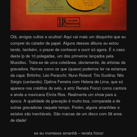
Olá, amigos cultos e ocultos! Aqui vai mais um disquinho que eu
comprei do catador de papel. Alguns desses álbuns eu estou
tendo, também, o prazer de conhecer e ouvir só agora. É o caso
deste lp de 10 polegadas, um dos primeiros lançados pela
Musidisc. Trata-se de uma coletânea, obviamente, de artistas da
gravadora. Nomes como os que (quase) podemos ler na estampa
da capa: Britinho; Léo Peracchi; Nuno Roland; Trio Surdina; Nilo
Sérgio (cantando); Djalma Ferreira com Helena de Lima, que só
aparece nos créditos do selo, a atriz Renata Fronzi como cantora
e ainda a mexicana Elvira Rios. Realmente um show para a
época. A qualidade da gravação é muito boa, comparada a de
outras gravadoras naquele tempo. Porém, alguns arranhões e
estalos são inevitáveis. São marcas de um disco com 58 anos
de idade!
se eu morresse amanhã – renata fronzi