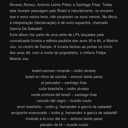
Álvarez Alonso, Antonio Leirós Pérez e Santiago Frias. Todos
eles tiveram passagem pelo Brasil e naturalmente, no encanto
que é essa nossa terra, não pouparam os seus versos. No disco,
a intepretação (declamação) é de outro espanhol, chamado
García De Sabadell.
Este álbum faz parte de uma série de LPs lançados pela
conceituada livraria e editora paulista dos anos 50 e 60, a Mestre
Jou, no centro de Sampa. A livraria fechou as portas no início
dos anos 80, com a morte do proprietário, o chileno Felipe
Mestre Jou.
brasil-carmem miranda – isidro alvarez
brasil en ritmo de samba – antonio leirós perez
el pescador – santiago frias
suite brasileña – isidro alvarez
verde sinfonia del brasil – santiago frias
canción del negro – ricardo couto
amor brasileño – isidro g. hernandez e garcía de sabadell
emigrante enamorado – isidro g. hernandez e garcía de sabadell
mirando a la cruz del sur – antonio leirós perez
planalto de fé – ricardo couto