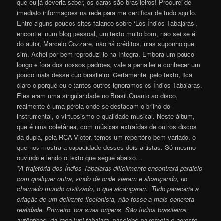
que eu já deveria saber, os caras são brasileiros! Procurei de
imediato informações na rede para me certificar de tudo aquilo.
Entre alguns poucos sites falando sobre ‘Los Índios Tabajaras’,
encontrei num blog pessoal, um texto muito bom, não sei se é
do autor, Marcelo Cozzare, não há créditos, mas suponho que
sim. Achei por bem reproduzi-lo na íntegra. Embora um pouco
longo e fora dos nossos padrões, vale a pena ler e conhecer um
pouco mais desse duo brasileiro. Certamente, pelo texto, fica
claro o porquê eu e tantos outros ignoramos os Índios Tabajaras.
Eles eram uma singularidade no Brasil.Quanto ao disco,
realmente é uma pérola onde se destacam o brilho do
instrumental, o virtuosismo e qualidade musical. Neste álbum,
que é uma coletânea, com músicas extraídas de outros discos
da dupla, pela RCA Victor, temos um repertório bem variado, o
que nos mostra a capacidade desses dois artistas. Só mesmo
ouvindo e lendo o texto que segue abaixo…
*A trajetória dos Índios Tabajaras dificilmente encontrará paralelo
com qualquer outra, vindo de onde vieram e alcançando, no
chamado mundo civilizado, o que alcançaram. Tudo pareceria a
criação de um delirante ficcionista, não fosse a mais concreta
realidade. Primeiro, por suas origens. São índios brasileiros
autênticos, da raça tupi-tabajara, nascidos na remota e agreste