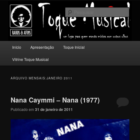
Pular
Pular
Um lugar para quem escuta música com outros olhos.
para
para
Pesqu
o
o
conteúdo
conteúdo
Toque Musical
principal
secundário
Menu
Início
Apresentação
Toque Inicial
principal
Vitrine Toque Musical
ARQUIVO MENSAIS:
JANEIRO 2011
Nana Caymmi – Nana (1977)
Publicado em
31 de janeiro de 2011