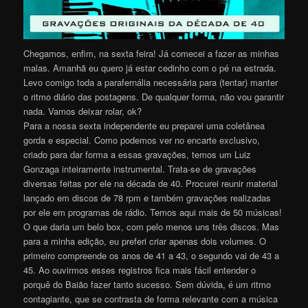
Chegamos, enfim, na sexta feira! Já comecei a fazer as minhas
malas. Amanhã eu quero já estar cedinho com o pé na estrada.
Levo comigo toda a parafernália necessária para (tentar) manter
o ritmo diário das postagens. De qualquer forma, não vou garantir
nada. Vamos deixar rolar, ok?
Para a nossa sexta independente eu preparei uma coletânea
gorda e especial. Como podemos ver no encarte exclusivo,
criado para dar forma a essas gravações, temos um Luiz
Gonzaga inteiramente instrumental. Trata-se de gravações
diversas feitas por ele na década de 40. Procurei reunir material
lançado em discos de 78 rpm e também gravações realizadas
por ele em programas de rádio. Temos aqui mais de 50 músicas!
O que daria um belo box, com pelo menos uns três discos. Mas
para a minha edição, eu preferi criar apenas dois volumes. O
primeiro compreende os anos de 41 a 43, o segundo vai de 43 a
45. Ao ouvirmos esses registros fica mais fácil entender o
porquê do Baião fazer tanto sucesso. Sem dúvida, é um ritmo
contagiante, que se contrasta de forma relevante com a música