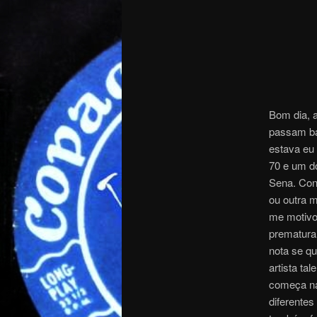
Bom dia, 
passam ba
estava eu 
70 e um d
Sena. Con
ou outra m
me motivou
prematura
nota se q
artista ta
começa na
diferentes