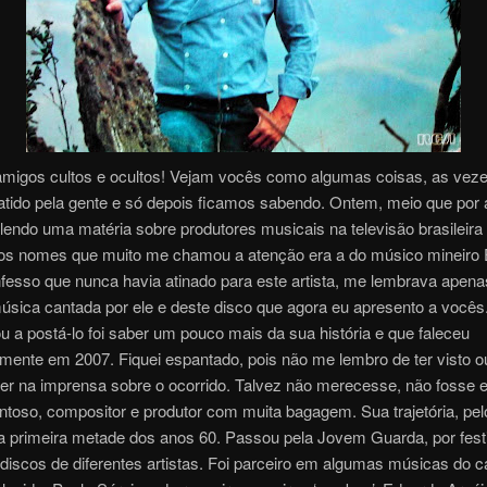
amigos cultos e ocultos! Vejam vocês como algumas coisas, as veze
tido pela gente e só depois ficamos sabendo. Ontem, meio que por 
lendo uma matéria sobre produtores musicais na televisão brasileira
os nomes que muito me chamou a atenção era a do músico mineiro 
fesso que nunca havia atinado para este artista, me lembrava apen
úsica cantada por ele e deste disco que agora eu apresento a vocês
 a postá-lo foi saber um pouco mais da sua história e que faleceu
mente em 2007. Fiquei espantado, pois não me lembro de ter visto o
uer na imprensa sobre o ocorrido. Talvez não merecesse, não fosse 
lentoso, compositor e produtor com muita bagagem. Sua trajetória, pelo
 primeira metade dos anos 60. Passou pela Jovem Guarda, por fest
 discos de diferentes artistas. Foi parceiro em algumas músicas do c