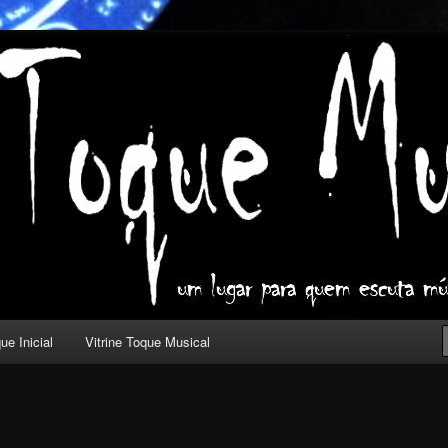
ica com outros olhos.
l
ue Inicial
Vitrine Toque Musical