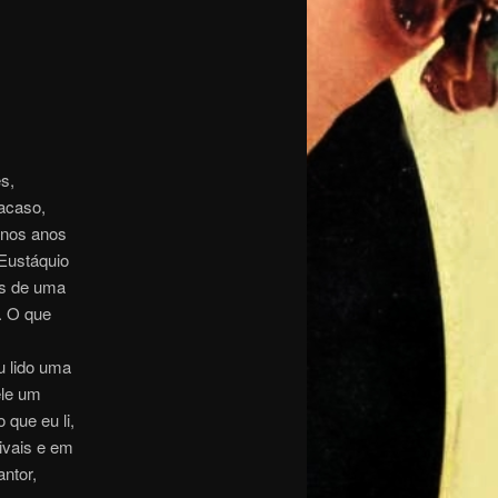
s,
acaso,
 nos anos
Eustáquio
as de uma
. O que
u lido uma
ele um
 que eu li,
ivais e em
antor,