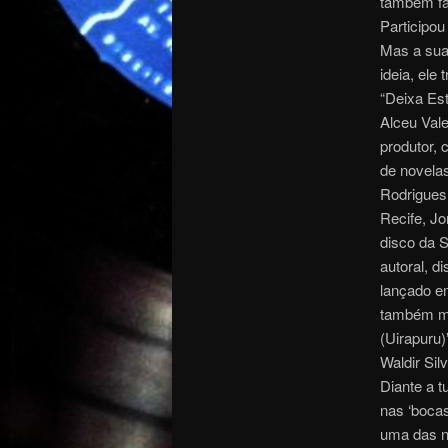
também fal
Participou
Mas a sua 
ideia, ele
“Deixa Es
Alceu Vale
produtor, 
de novela
Rodrigues,
Recife, J
disco da S
autoral, d
lançado em
também mu
(Uirapuru)
Waldir Silv
Diante a t
nas ‘boca
uma das n