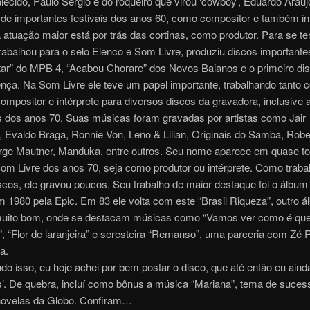
ecido, Paulo Sérgio e do roqueiro que virou ‘cowboy’, Eduardo Araúj
 de importantes festivais dos anos 60, como compositor e também int
atuação maior está por trás das cortinas, como produtor. Para se t
 trabalhou para o selo Elenco e Som Livre, produziu discos important
tar” do MPB 4, “Acabou Chorare” dos Novos Baianos e o primeiro di
nça. Na Som Livre ele teve um papel importante, trabalhando tanto
compositor e intérprete para diversos discos da gravadora, inclusive a
s dos anos 70. Suas músicas foram gravadas por artistas como Jair
 Evaldo Braga, Ronnie Von, Leno & Lilian, Originais do Samba, Robe
orge Mautner, Manduka, entre outros. Seu nome aparece em quase t
om Livre dos anos 70, seja como produtor ou intérprete. Como traba
iscos, ele gravou poucos. Seu trabalho de maior destaque foi o álbum
 1980 pela Epic. Em 83 ele volta com este “Brasil Riqueza”, outro á
ito bom, onde se destacam músicas como “Vamos ver como é que
”, “Flor de laranjeira” e seresteira “Remanso”, uma parceria com Zé
a.
udo isso, eu hoje achei por bem postar o disco, que até então eu aind
s’. De quebra, incluí como bônus a música “Mariana”, tema de suce
ovelas da Globo. Confiram…