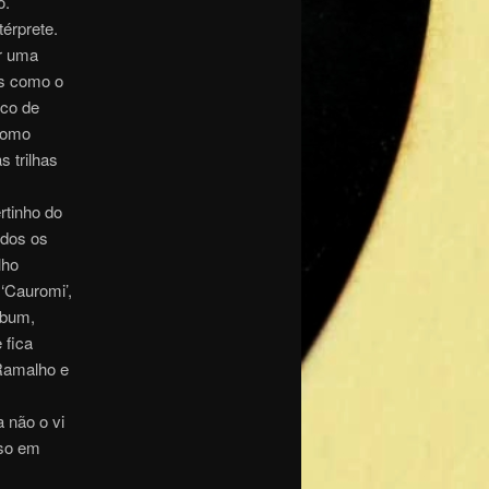
o.
érprete.
er uma
es como o
sco de
 como
s trilhas
rtinho do
odos os
lho
 ‘Cauromi’,
lbum,
 fica
 Ramalho e
a não o vi
sso em