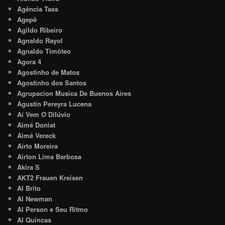
Agência Tass
Agepê
Agildo Ribeiro
Agnaldo Rayol
Agnaldo Timóteo
Agora 4
Agostinho de Matos
Agostinho dos Santos
Agrupacion Musica De Buenos Aires
Agustin Pereyra Lucena
Aí Vem O Dilúvio
Aimé Doniat
Aimé Vereck
Airto Moreira
Airton Lima Barbosa
Akira S
AKT2 Frauen Kreisen
Al Brito
Al Newman
Al Person e Seu Ritmo
Al Quincas