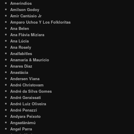
Amerindios
Amilson Godoy
Amir Cantúsio Jr
Amparo Uchoa Y Los Folkloritas
Ana Belen
Ana Flávia Miziara
Ana Lúcia
Ana Rosely
Analfabitles
Anamaria & Maurício
Anares Diaz
Anastácia
Andersen Viana
André Christovam
André da Silva Gomes
André Geraissati
André Luiz Oliveira
André Penazzi
Andyara Peixoto
Angaatãnàmú
Angel Parra