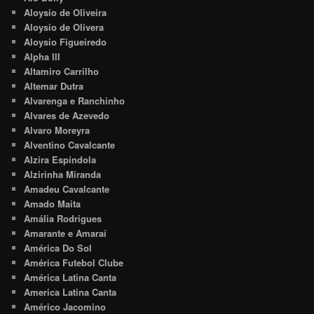
Aloysio de Oliveira
Aloysio de Olivera
Aloysio Figueiredo
Alpha III
Altamiro Carrilho
Altemar Dutra
Alvarenga e Ranchinho
Alvares de Azevedo
Alvaro Moreyra
Alventino Cavalcante
Alzira Espíndola
Alzirinha Miranda
Amadeu Cavalcante
Amado Maita
Amália Rodrigues
Amarante e Amaraí
América Do Sol
América Futebol Clube
América Latina Canta
America Latina Canta
Américo Jacomino