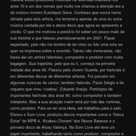
anos 70 e um dos nomes que muito me chamou a atenção era a
do músico mineiro Eustáquio Sena. Confesso que nunca havia
atinado para este artista, me lembrava apenas de uma ou outra
música cantada por ele e deste disco que agora eu apresento a
vocês. O que me motivou a postá-lo foi saber um pouco mais da
sua história e que faleceu prematuramente em 2007. Fiquei
espantado, pois não me lembro de ter visto ou lido uma nota se
quer na imprensa sobre o ocorrido. Talvez não merecesse, não
fosse ele um artista talentoso, compositor e produtor com muita
bagagem. Sua trajetória, pelo que eu li, começa na primeira
metade dos anos 60. Passou pela Jovem Guarda, por festivais e
em diferentes discos de diferentes artistas. Foi parceiro em
algumas músicas do cantor, também falecido, Paulo Sérgio e do
roqueiro que virou ‘cowboy’, Eduardo Araújo. Participou de
importantes festivais dos anos 60, como compositor e também
intérprete. Mas a sua atuação maior está por trás das cortinas,
como produtor. Para se ter uma ideia, ele trabalhou para o selo
Elenco e Som Livre, produziu discos importantes como o “Deixa
Estar” do MPB 4, “Acabou Chorare” dos Novos Baianos e o
primeiro disco de Alceu Valença. Na Som Livre ele teve um
papel importante, trabalhando tanto como produtor, compositor e