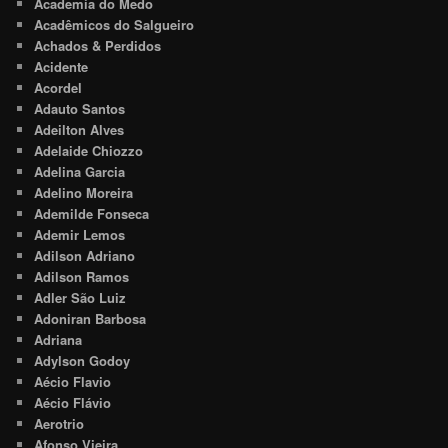
Academia do Medo
Acadêmicos do Salgueiro
Achados & Perdidos
Acidente
Acordel
Adauto Santos
Adeilton Alves
Adelaide Chiozzo
Adelina Garcia
Adelino Moreira
Ademilde Fonseca
Ademir Lemos
Adilson Adriano
Adilson Ramos
Adler São Luiz
Adoniran Barbosa
Adriana
Adylson Godoy
Aécio Flavio
Aécio Flávio
Aerotrio
Afonso Vieira