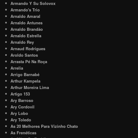
Armando Y Su Solovox
Armando's Trio
Arnaldo Amaral
Arnaldo Antunes
Arnaldo Brandão
Arnaldo Estrella
Arnaldo Rey
Arnaud Rodrigues
Aroldo Santos
Arrasta Pé Na Roça
Arrelia
Arrigo Barnabé
Arthur Kampela
Arthur Moreira Lima
Artigo 153
Ary Barroso
Ary Cordovil
Ary Lobo
Ary Toledo
As 20 Melhores Para Vizinho Chato
As Frenéticas