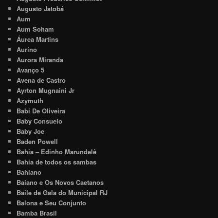
Augusto Jatobá
Aum
Aum Soham
Áurea Martins
Aurino
Aurora Miranda
Avanço 5
Avena de Castro
Ayrton Mugnaini Jr
Azymuth
Babi De Oliveira
Baby Consuelo
Baby Joe
Baden Powell
Bahia – Edinho Marundelê
Bahia de todos os sambas
Bahiano
Baiano e Os Novos Caetanos
Baile de Gala do Municipal RJ
Balona e Seu Conjunto
Bamba Brasil