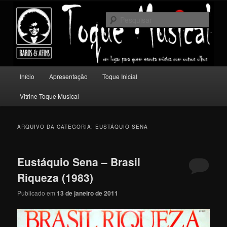
Pular
Pular
Um lugar para quem escuta música com outros olhos.
para
para
Pesqu
o
o
conteúdo
conteúdo
Toque Musical
principal
secundário
Menu
Início
Apresentação
Toque Inicial
principal
Vitrine Toque Musical
ARQUIVO DA CATEGORIA:
EUSTÁQUIO SENA
Eustáquio Sena – Brasil
Riqueza (1983)
Publicado em
13 de janeiro de 2011