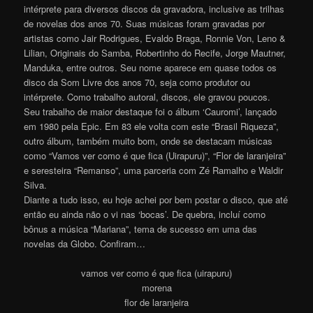
intérprete para diversos discos da gravadora, inclusive as trilhas
de novelas dos anos 70. Suas músicas foram gravadas por
artistas como Jair Rodrigues, Evaldo Braga, Ronnie Von, Leno &
Lilian, Originais do Samba, Robertinho do Recife, Jorge Mautner,
Manduka, entre outros. Seu nome aparece em quase todos os
disco da Som Livre dos anos 70, seja como produtor ou
intérprete. Como trabalho autoral, discos, ele gravou poucos.
Seu trabalho de maior destaque foi o álbum ‘Cauromi’, lançado
em 1980 pela Epic. Em 83 ele volta com este “Brasil Riqueza”,
outro álbum, também muito bom, onde se destacam músicas
como “Vamos ver como é que fica (Uirapuru)”, “Flor de laranjeira”
e seresteira “Remanso”, uma parceria com Zé Ramalho e Waldir
Silva.
Diante a tudo isso, eu hoje achei por bem postar o disco, que até
então eu ainda não o vi nas ‘bocas’. De quebra, incluí como
bônus a música “Mariana”, tema de sucesso em uma das
novelas da Globo. Confiram…
vamos ver como é que fica (uirapuru)
morena
flor de laranjeira