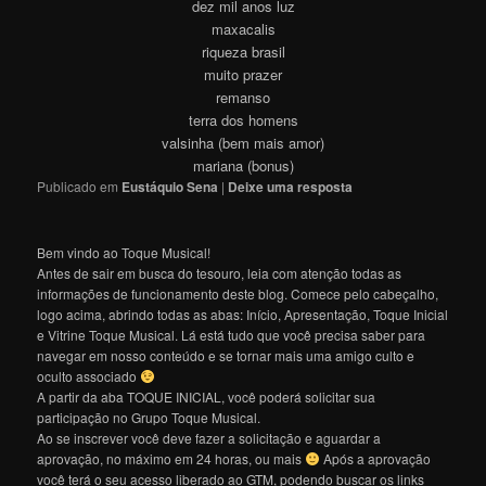
dez mil anos luz
maxacalis
riqueza brasil
muito prazer
remanso
terra dos homens
valsinha (bem mais amor)
mariana (bonus)
Publicado em
Eustáquio Sena
|
Deixe uma resposta
Bem vindo ao Toque Musical!
Antes de sair em busca do tesouro, leia com atenção todas as
informações de funcionamento deste blog. Comece pelo cabeçalho,
logo acima, abrindo todas as abas: Início, Apresentação, Toque Inicial
e Vitrine Toque Musical. Lá está tudo que você precisa saber para
navegar em nosso conteúdo e se tornar mais uma amigo culto e
oculto associado
A partir da aba TOQUE INICIAL, você poderá solicitar sua
participação no Grupo Toque Musical.
Ao se inscrever você deve fazer a solicitação e aguardar a
aprovação, no máximo em 24 horas, ou mais
Após a aprovação
você terá o seu acesso liberado ao GTM, podendo buscar os links