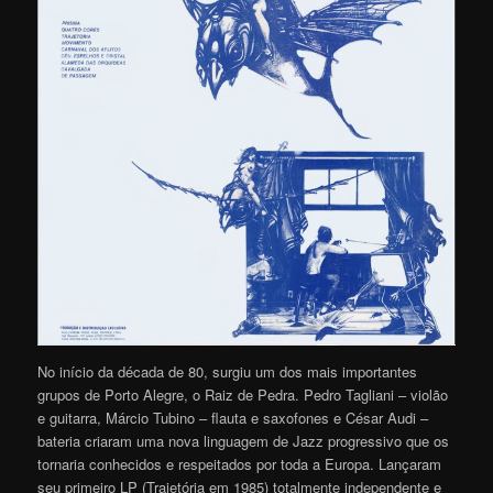
No início da década de 80, surgiu um dos mais importantes
grupos de Porto Alegre, o Raiz de Pedra. Pedro Tagliani – violão
e guitarra, Márcio Tubino – flauta e saxofones e César Audi –
bateria criaram uma nova linguagem de Jazz progressivo que os
tornaria conhecidos e respeitados por toda a Europa. Lançaram
seu primeiro LP (Trajetória em 1985) totalmente independente e