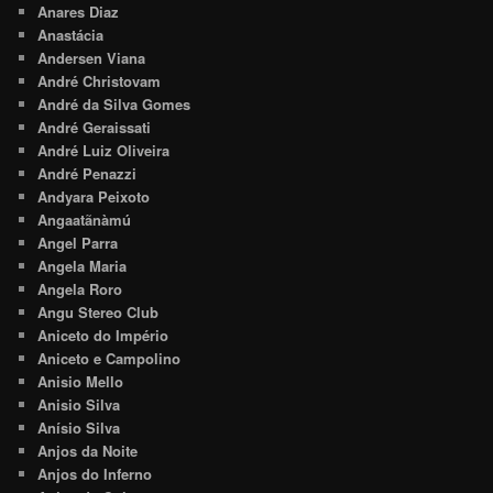
Anares Diaz
Anastácia
Andersen Viana
André Christovam
André da Silva Gomes
André Geraissati
André Luiz Oliveira
André Penazzi
Andyara Peixoto
Angaatãnàmú
Angel Parra
Angela Maria
Angela Roro
Angu Stereo Club
Aniceto do Império
Aniceto e Campolino
Anisio Mello
Anisio Silva
Anísio Silva
Anjos da Noite
Anjos do Inferno