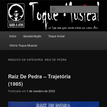
Pular
Pular
Um lugar para quem escuta música com outros olhos.
para
para
Pesqu
o
o
conteúdo
conteúdo
Toque Musical
principal
secundário
Menu
Início
Apresentação
Toque Inicial
principal
Vitrine Toque Musical
ARQUIVO DA CATEGORIA:
RAIZ DE PEDRA
Raiz De Pedra – Trajetória
(1985)
Publicado em
1 de outubro de 2022