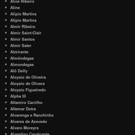
Alice Ribeiro
Aline
Alípio Martins
Alipio Martins
Almir Ribeiro
Almir Saint-Clair
Almir Santos
Almir Sater
Almirante
Almôndegas
Almondegas
Alô Dolly
Aloysio de Oliveira
Aloysio de Olivera
Aloysio Figueiredo
Alpha III
Altamiro Carrilho
Altemar Dutra
Alvarenga e Ranchinho
Alvares de Azevedo
Alvaro Moreyra
Alventino Cavalcante