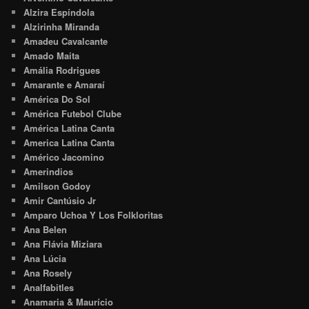
Alzira Espíndola
Alzirinha Miranda
Amadeu Cavalcante
Amado Maita
Amália Rodrigues
Amarante e Amaraí
América Do Sol
América Futebol Clube
América Latina Canta
America Latina Canta
Américo Jacomino
Amerindios
Amilson Godoy
Amir Cantúsio Jr
Amparo Uchoa Y Los Folkloritas
Ana Belen
Ana Flávia Miziara
Ana Lúcia
Ana Rosely
Analfabitles
Anamaria & Maurício