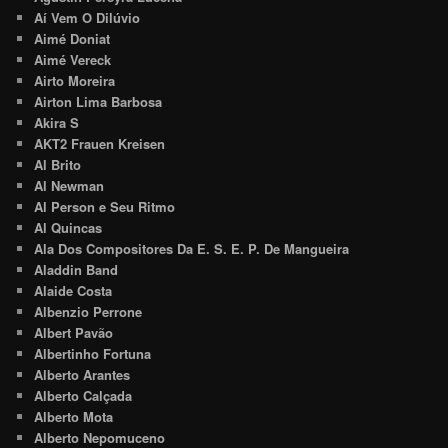
Aí Vem O Dilúvio
Aimé Doniat
Aimé Vereck
Airto Moreira
Airton Lima Barbosa
Akira S
AKT2 Frauen Kreisen
Al Brito
Al Newman
Al Person e Seu Ritmo
Al Quincas
Ala Dos Compositores Da E. S. E. P. De Mangueira
Aladdin Band
Alaide Costa
Albenzio Perrone
Albert Pavão
Albertinho Fortuna
Alberto Arantes
Alberto Calçada
Alberto Mota
Alberto Nepomuceno