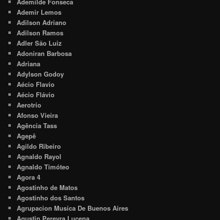
Ademilde Fonseca
Ademir Lemos
Adilson Adriano
Adilson Ramos
Adler São Luiz
Adoniran Barbosa
Adriana
Adylson Godoy
Aécio Flavio
Aécio Flávio
Aerotrio
Afonso Vieira
Agência Tass
Agepê
Agildo Ribeiro
Agnaldo Rayol
Agnaldo Timóteo
Agora 4
Agostinho de Matos
Agostinho dos Santos
Agrupacion Musica De Buenos Aires
Agustin Pereyra Lucena