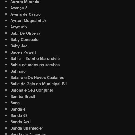
Aurora Miranda
Avanço 5
Avena de Castro
Ayrton Mugnaini Jr
Azymuth
Babi De Oliveira
Baby Consuelo
Baby Joe
Baden Powell
Bahia – Edinho Marundelê
Bahia de todos os sambas
Bahiano
Baiano e Os Novos Caetanos
Baile de Gala do Municipal RJ
Balona e Seu Conjunto
Bamba Brasil
Bana
Banda 4
Banda 69
Banda Azul
Banda Chantecler
Banda de 7 Léguas