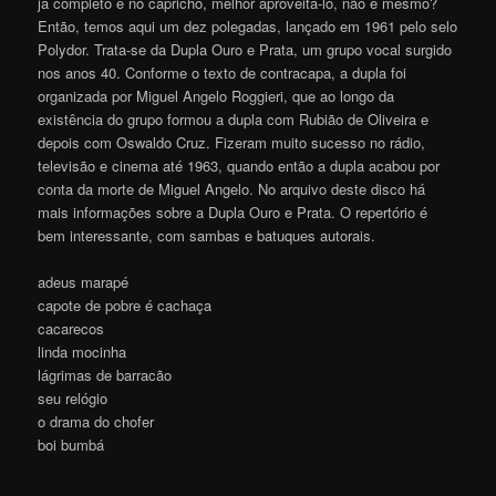
já completo e no capricho, melhor aproveitá-lo, não é mesmo?
Então, temos aqui um dez polegadas, lançado em 1961 pelo selo
Polydor. Trata-se da Dupla Ouro e Prata, um grupo vocal surgido
nos anos 40. Conforme o texto de contracapa, a dupla foi
organizada por Miguel Angelo Roggieri, que ao longo da
existência do grupo formou a dupla com Rubião de Oliveira e
depois com Oswaldo Cruz. Fizeram muito sucesso no rádio,
televisão e cinema até 1963, quando então a dupla acabou por
conta da morte de Miguel Angelo. No arquivo deste disco há
mais informações sobre a Dupla Ouro e Prata. O repertório é
bem interessante, com sambas e batuques autorais.
adeus marapé
capote de pobre é cachaça
cacarecos
linda mocinha
lágrimas de barracão
seu relógio
o drama do chofer
boi bumbá