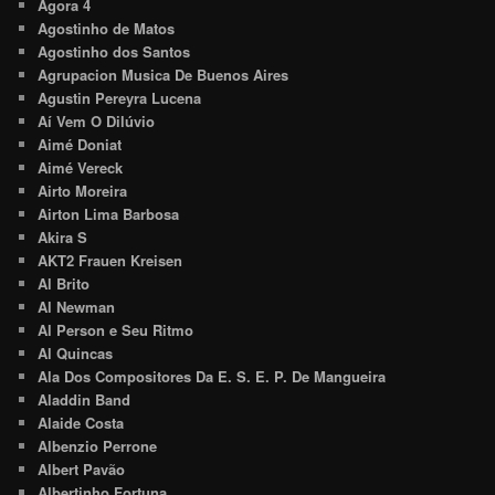
Agora 4
Agostinho de Matos
Agostinho dos Santos
Agrupacion Musica De Buenos Aires
Agustin Pereyra Lucena
Aí Vem O Dilúvio
Aimé Doniat
Aimé Vereck
Airto Moreira
Airton Lima Barbosa
Akira S
AKT2 Frauen Kreisen
Al Brito
Al Newman
Al Person e Seu Ritmo
Al Quincas
Ala Dos Compositores Da E. S. E. P. De Mangueira
Aladdin Band
Alaide Costa
Albenzio Perrone
Albert Pavão
Albertinho Fortuna