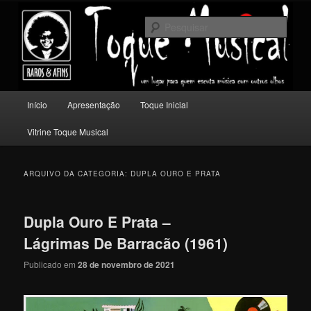
Pular
Pular
Um lugar para quem escuta música com outros olhos.
para
para
Pesqu
o
o
conteúdo
conteúdo
Toque Musical
principal
secundário
Menu
Início
Apresentação
Toque Inicial
principal
Vitrine Toque Musical
ARQUIVO DA CATEGORIA:
DUPLA OURO E PRATA
Dupla Ouro E Prata –
Lágrimas De Barracão (1961)
Publicado em
28 de novembro de 2021