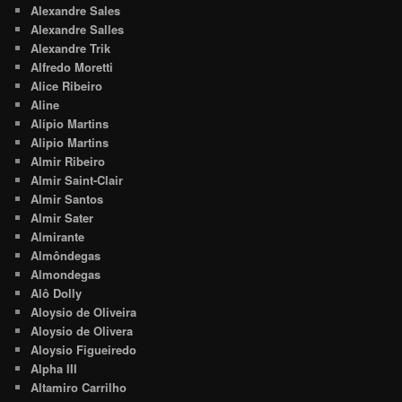
Alexandre Sales
Alexandre Salles
Alexandre Trik
Alfredo Moretti
Alice Ribeiro
Aline
Alípio Martins
Alipio Martins
Almir Ribeiro
Almir Saint-Clair
Almir Santos
Almir Sater
Almirante
Almôndegas
Almondegas
Alô Dolly
Aloysio de Oliveira
Aloysio de Olivera
Aloysio Figueiredo
Alpha III
Altamiro Carrilho