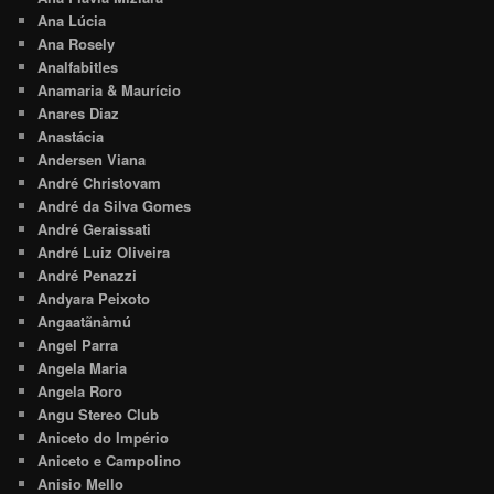
Ana Lúcia
Ana Rosely
Analfabitles
Anamaria & Maurício
Anares Diaz
Anastácia
Andersen Viana
André Christovam
André da Silva Gomes
André Geraissati
André Luiz Oliveira
André Penazzi
Andyara Peixoto
Angaatãnàmú
Angel Parra
Angela Maria
Angela Roro
Angu Stereo Club
Aniceto do Império
Aniceto e Campolino
Anisio Mello