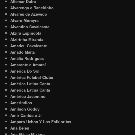
Altemar Dutra
Alvarenga e Ranchinho
Alvares de Azevedo
Alvaro Moreyra
Alventino Cavalcante
Alzira Espíndola
Alzirinha Miranda
Amadeu Cavalcante
Amado Maita
Amália Rodrigues
Amarante e Amaraí
América Do Sol
América Futebol Clube
América Latina Canta
America Latina Canta
Américo Jacomino
Amerindios
Amilson Godoy
Amir Cantúsio Jr
Amparo Uchoa Y Los Folkloritas
Ana Belen
Ana Flávia Miziara