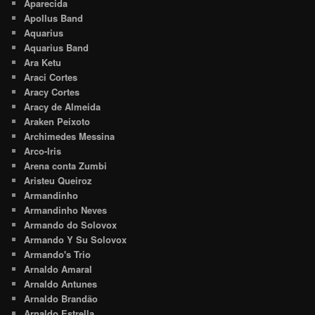
Aparecida
Apollus Band
Aquarius
Aquarius Band
Ara Ketu
Araci Cortes
Aracy Cortes
Aracy de Almeida
Araken Peixoto
Archimedes Messina
Arco-Iris
Arena conta Zumbi
Aristeu Queiroz
Armandinho
Armandinho Neves
Armando do Solovox
Armando Y Su Solovox
Armando's Trio
Arnaldo Amaral
Arnaldo Antunes
Arnaldo Brandão
Arnaldo Estrella