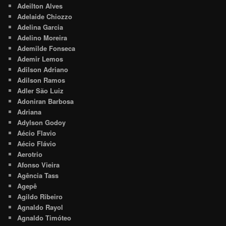
Adeilton Alves
Adelaide Chiozzo
Adelina Garcia
Adelino Moreira
Ademilde Fonseca
Ademir Lemos
Adilson Adriano
Adilson Ramos
Adler São Luiz
Adoniran Barbosa
Adriana
Adylson Godoy
Aécio Flavio
Aécio Flávio
Aerotrio
Afonso Vieira
Agência Tass
Agepê
Agildo Ribeiro
Agnaldo Rayol
Agnaldo Timóteo