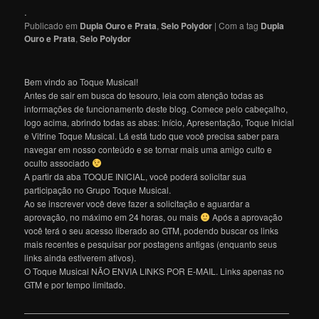
.
Publicado em
Dupla Ouro e Prata
,
Selo Polydor
|
Com a tag
Dupla
Ouro e Prata
,
Selo Polydor
Bem vindo ao Toque Musical!
Antes de sair em busca do tesouro, leia com atenção todas as
informações de funcionamento deste blog. Comece pelo cabeçalho,
logo acima, abrindo todas as abas: Início, Apresentação, Toque Inicial
e Vitrine Toque Musical. Lá está tudo que você precisa saber para
navegar em nosso conteúdo e se tornar mais uma amigo culto e
oculto associado
A partir da aba TOQUE INICIAL, você poderá solicitar sua
participação no Grupo Toque Musical.
Ao se inscrever você deve fazer a solicitação e aguardar a
aprovação, no máximo em 24 horas, ou mais
Após a aprovação
você terá o seu acesso liberado ao GTM, podendo buscar os links
mais recentes e pesquisar por postagens antigas (enquanto seus
links ainda estiverem ativos).
O Toque Musical NÃO ENVIA LINKS POR E-MAIL. Links apenas no
GTM e por tempo limitado.
———————————————————————————————