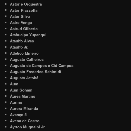
Astor e Orquestra
Astor Piazzolla
Astor Silva
Astro Venga
Astrud Gilberto
Atahualpa Yupanqui
Ataulfo Alves
Ataulfo Jr.
Atlético Mineiro
Augusto Calheiros
Augusto de Campos e Cid Campos
Augusto Frederico Schimidt
Augusto Jatobá
Aum
Aum Soham
Áurea Martins
Aurino
Aurora Miranda
Avanço 5
Avena de Castro
Ayrton Mugnaini Jr