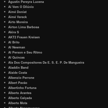
Agustin Pereyra Lucena
Aí Vem O Dilúvio
Aimé Doniat
Aimé Vereck
Airto Moreira
Airton Lima Barbosa
Akira S
AKT2 Frauen Kreisen
Al Brito
Al Newman
Al Person e Seu Ritmo
Al Quincas
Ala Dos Compositores Da E. S. E. P. De Mangueira
Aladdin Band
Alaide Costa
Albenzio Perrone
Albert Pavão
Albertinho Fortuna
Alberto Arantes
Alberto Calçada
Alberto Mota
Alberto Nepomuceno