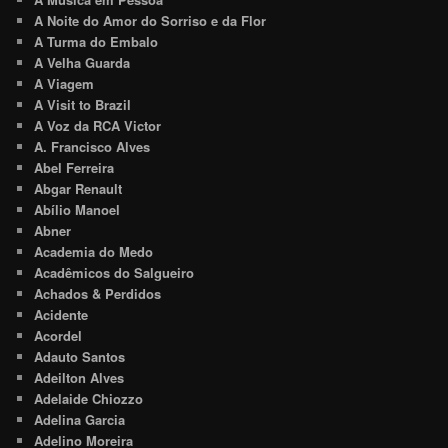
A Noite do Amor do Sorriso e da Flor
A Turma do Embalo
A Velha Guarda
A Viagem
A Visit to Brazil
A Voz da RCA Victor
A. Francisco Alves
Abel Ferreira
Abgar Renault
Abílio Manoel
Abner
Academia do Medo
Acadêmicos do Salgueiro
Achados & Perdidos
Acidente
Acordel
Adauto Santos
Adeilton Alves
Adelaide Chiozzo
Adelina Garcia
Adelino Moreira