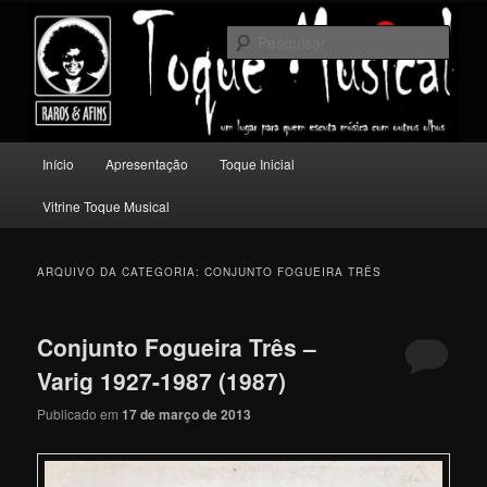
Pular
Pular
Um lugar para quem escuta música com outros olhos.
para
para
Pesqu
o
o
conteúdo
conteúdo
Toque Musical
principal
secundário
Menu
Início
Apresentação
Toque Inicial
principal
Vitrine Toque Musical
ARQUIVO DA CATEGORIA:
CONJUNTO FOGUEIRA TRÊS
Conjunto Fogueira Três –
Varig 1927-1987 (1987)
Publicado em
17 de março de 2013