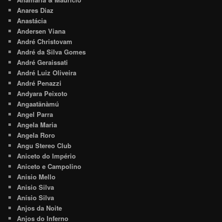
Anares Diaz
Anastácia
Andersen Viana
André Christovam
André da Silva Gomes
André Geraissati
André Luiz Oliveira
André Penazzi
Andyara Peixoto
Angaatãnàmú
Angel Parra
Angela Maria
Angela Roro
Angu Stereo Club
Aniceto do Império
Aniceto e Campolino
Anisio Mello
Anisio Silva
Anísio Silva
Anjos da Noite
Anjos do Inferno