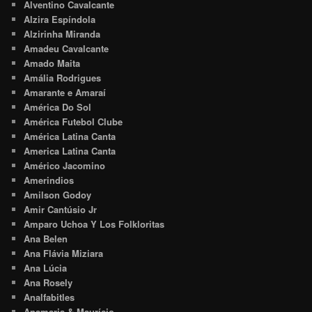
Alventino Cavalcante
Alzira Espíndola
Alzirinha Miranda
Amadeu Cavalcante
Amado Maita
Amália Rodrigues
Amarante e Amaraí
América Do Sol
América Futebol Clube
América Latina Canta
America Latina Canta
Américo Jacomino
Amerindios
Amilson Godoy
Amir Cantúsio Jr
Amparo Uchoa Y Los Folkloritas
Ana Belen
Ana Flávia Miziara
Ana Lúcia
Ana Rosely
Analfabitles
Anamaria & Maurício