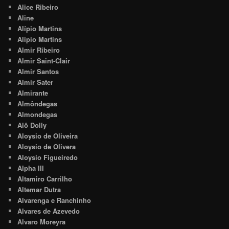
Alice Ribeiro
Aline
Alípio Martins
Alipio Martins
Almir Ribeiro
Almir Saint-Clair
Almir Santos
Almir Sater
Almirante
Almôndegas
Almondegas
Alô Dolly
Aloysio de Oliveira
Aloysio de Olivera
Aloysio Figueiredo
Alpha III
Altamiro Carrilho
Altemar Dutra
Alvarenga e Ranchinho
Alvares de Azevedo
Alvaro Moreyra