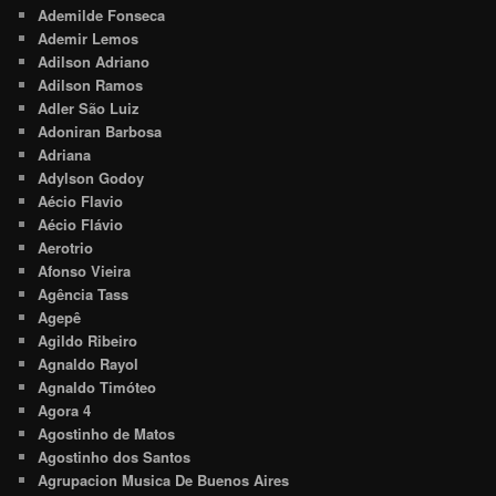
Ademilde Fonseca
Ademir Lemos
Adilson Adriano
Adilson Ramos
Adler São Luiz
Adoniran Barbosa
Adriana
Adylson Godoy
Aécio Flavio
Aécio Flávio
Aerotrio
Afonso Vieira
Agência Tass
Agepê
Agildo Ribeiro
Agnaldo Rayol
Agnaldo Timóteo
Agora 4
Agostinho de Matos
Agostinho dos Santos
Agrupacion Musica De Buenos Aires