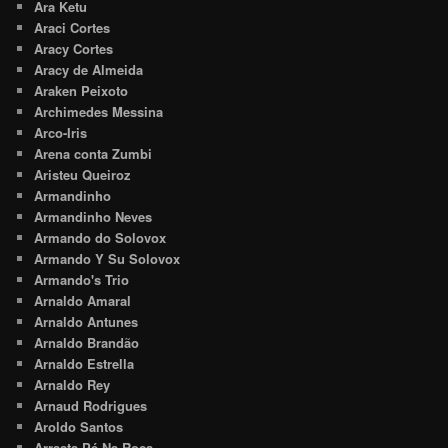
Ara Ketu
Araci Cortes
Aracy Cortes
Aracy de Almeida
Araken Peixoto
Archimedes Messina
Arco-Iris
Arena conta Zumbi
Aristeu Queiroz
Armandinho
Armandinho Neves
Armando do Solovox
Armando Y Su Solovox
Armando's Trio
Arnaldo Amaral
Arnaldo Antunes
Arnaldo Brandão
Arnaldo Estrella
Arnaldo Rey
Arnaud Rodrigues
Aroldo Santos
Arrasta Pé Na Roça