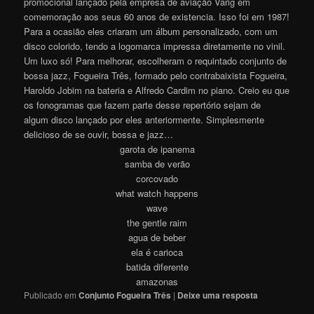
promocional lançado pela empresa de aviação Varig em
comemoração aos seus 60 anos de existencia. Isso foi em 1987!
Para a ocasião eles criaram um álbum personalizado, com um
disco colorido, tendo a logomarca impressa diretamente no vinil.
Um luxo só! Para melhorar, escolheram o requintado conjunto de
bossa jazz, Fogueira Três, formado pelo contrabaixista Fogueira,
Haroldo Jobim na bateria e Alfredo Cardim no piano. Creio eu que
os fonogramas que fazem parte desse repertório sejam de
algum disco lançado por eles anteriormente. Simplesmente
delicioso de se ouvir, bossa e jazz…
garota de ipanema
samba de verão
corcovado
what watch happens
wave
the gentle raim
agua de beber
ela é carioca
batida diferente
amazonas
Publicado em
Conjunto Fogueira Três
|
Deixe uma resposta