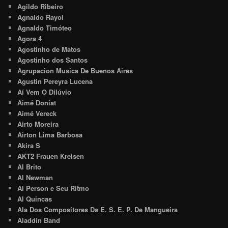
Agildo Ribeiro
Agnaldo Rayol
Agnaldo Timóteo
Agora 4
Agostinho de Matos
Agostinho dos Santos
Agrupacion Musica De Buenos Aires
Agustin Pereyra Lucena
Aí Vem O Dilúvio
Aimé Doniat
Aimé Vereck
Airto Moreira
Airton Lima Barbosa
Akira S
AKT2 Frauen Kreisen
Al Brito
Al Newman
Al Person e Seu Ritmo
Al Quincas
Ala Dos Compositores Da E. S. E. P. De Mangueira
Aladdin Band