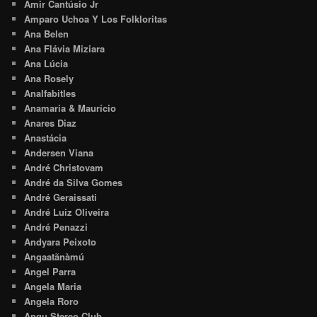
Amir Cantúsio Jr
Amparo Uchoa Y Los Folkloritas
Ana Belen
Ana Flávia Miziara
Ana Lúcia
Ana Rosely
Analfabitles
Anamaria & Maurício
Anares Diaz
Anastácia
Andersen Viana
André Christovam
André da Silva Gomes
André Geraissati
André Luiz Oliveira
André Penazzi
Andyara Peixoto
Angaatãnàmú
Angel Parra
Angela Maria
Angela Roro
Angu Stereo Club