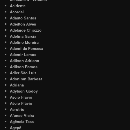
Acidente
Acordel
Adauto Santos
Adeilton Alves
Adelaide Chiozzo
Adelina Garcia
Adelino Moreira
Ademilde Fonseca
Ademir Lemos
Adilson Adriano
Adilson Ramos
Adler São Luiz
Adoniran Barbosa
Adriana
Adylson Godoy
Aécio Flavio
Aécio Flávio
Aerotrio
Afonso Vieira
Agência Tass
Agepê