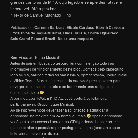
grandes cantoras da MPB, cujo legado é sempre desfrutável e
imperdível. Até a próxim
a
!
* Texto de Samuel Machado Filho
.
Publicado em
Carmen Barbosa
,
Elizete Cardoso
,
Elizeth Cardoso
,
Exclusivos do Toque Musical
,
Linda Batista
,
Onilda Figueiredo
,
Selo Grand Record Brazil
|
Deixe uma resposta
Bem vindo ao Toque Musical!
Antes de sair em busca do tesouro, leia com atenção todas as
informações de funcionamento deste blog. Comece pelo cabeçalho,
logo acima, abrindo todas as abas: Início, Apresentação, Toque Inicial
e Vitrine Toque Musical. Lá está tudo que você precisa saber para
navegar em nosso conteúdo e se tornar mais uma amigo culto e
oculto associado
A partir da aba TOQUE INICIAL, você poderá solicitar sua
participação no Grupo Toque Musical.
Ao se inscrever você deve fazer a solicitação e aguardar a
aprovação, no máximo em 24 horas, ou mais
Após a aprovação
você terá o seu acesso liberado ao GTM, podendo buscar os links
mais recentes e pesquisar por postagens antigas (enquanto seus
links ainda estiverem ativos).