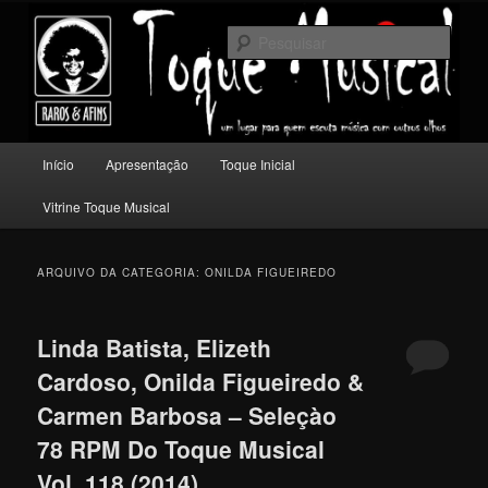
Pular
Pular
Um lugar para quem escuta música com outros olhos.
para
para
Pesqu
o
o
conteúdo
conteúdo
Toque Musical
principal
secundário
Menu
Início
Apresentação
Toque Inicial
principal
Vitrine Toque Musical
ARQUIVO DA CATEGORIA:
ONILDA FIGUEIREDO
Linda Batista, Elizeth
Cardoso, Onilda Figueiredo &
Carmen Barbosa – Seleçào
78 RPM Do Toque Musical
Vol. 118 (2014)