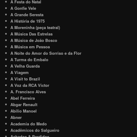
A Festa do Natal
A Gonfie Vele
A Grande Seresta
A História de 1975
A Moreninha (peça teatral)
A Música Das Estrelas
A Música de João Bosco
A Música em Pessoa
A Noite do Amor do Sorriso e da Flor
A Turma do Embalo
A Velha Guarda
A Viagem
A Visit to Brazil
A Voz da RCA Victor
A. Francisco Alves
Abel Ferreira
Abgar Renault
Abílio Manoel
Abner
Academia do Medo
Acadêmicos do Salgueiro
Achados & Perdidos