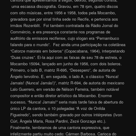
uma escassa discografia. Gravou, em 78 rpm, quatro discos
com oito músicas, entre 1956 e 1958, todos pela Mocambo,
gravadora que por sinal tinha sede no Recife, e pertencia aos
irmãos Rozenblit. Foi também contratada da Rádio Jornal do
Commércio, e era presença constante nos programas de
auditório da emissora recifense, cujo slogan era “Pernambuco
falando para o mundo”. Fez ainda uma participação na coletânea
“Catorze maiorais em boleros” (Copacabana, 1964), interpretando
“Duas cruzes”. Ei-la aqui com as faixas de seu 78 de estreia, o
Mocambo 15094, lançado em junho de 1956, com dois boleros.
Primeiro, o lado B, matriz R-695, “Desespero”, de autoria de
Ângelo Iervolino. E, em seguida, o lado A, o clássico “Nunca!
Jamais! (Nunca! Jamás!)”, matriz R-694, de autoria do mexicano
Lalo Guerrero, em versão de Nélson Ferreira, também notável
compositor e então diretor artístico da Mocambo. Enorme
sucesso, “Nunca! Jamais!” seria mais tarde faixa de abertura do
único LP da cantora, o 10 polegadas “A voz de Onilda
Figueiredo”, sendo também gravado por outros intérpretes (Ivon
Cúri, Ângela Maria, Rosa Pardini, Zezé Gonzaga etc.).
Finalmente, lembramos de uma cantora expressiva, que
infelizmente partiu muito cedo: Cármen Barbosa. Carioca do