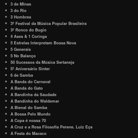
3 de MInas
3 do Rio
3 Hombres
3º Festival da Música Popular Brasileira
3º Ronco do Bugio
4 Ases & 1 Coringa
5 Estrelas Interpretam Bossa Nova
5 Generais
5 No Balanço
50 Sucessos da Música Sertaneja
5º Aniversário Sinter
6 de Samba
A Banda do Carnaval
A Banda do Gato
A Bandinha da Saudade
A Bandinha do Waldemar
A Bienal do Samba
A Bossa Pelo Mundo
A Copa é nossa 70
A Cruz e a Rosa Filosofia Perene. Luiz Eça
A Festa do Macaco