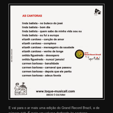
E vai para o ar mais uma edição do Grand Record Brazil, a de
número 118. É mais um volume dedicado às cantoras,