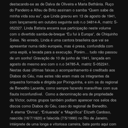
destacando-se as de Dalva de Oliveira e Maria Bethânia. Ruço
do Pandeiro e Alfeu de Brito assinam o samba “Quem sabe da
minha vida sou eu”, que Linda gravou em 13 de agosto de 1941,
com lançamento em outubro seguinte sob n.o 34814-A, matriz S-
052327. Linda Batista encerra sua participação neste volume
com o divertido samba-de-breque “Eu fui à Europa”, de Chiquinho
Sales. No enredo, Linda é uma cantora brasileira que vai se
apresentar numa rádio europeia, mas é presa, confundida com
uma espiã, e levada para a execução. Porém… tudo não passou
de um sonho! Gravação de 10 de junho de 1941, lançada em
agosto do mesmo ano com o n.o 34785-A, matriz S-052241.
Nestas duas últimas faixas,o acompanhamento é creditado aos
Diabos do Céu, mas estes não eram mais os integrantes da
orquestra formada e dirigida por Pixinguinha, e sim os do regional
de Benedito Lacerda, como sempre fazendo maravilhas com sua
flauta inconfundível. Como a denominação era de propriedade
da Victor, outros grupos também podiam aparecer nos selos dos
discos como Diabos do Céu, caso do regional de Benedito.
A eterna “Divina”, “Enluarada” e “Magnífica” Elizeth Cardoso,
nascida (16/7/1920) e falecida (7/5/1990) no Rio de Janeiro,
intérprete de uma longa e vitoriosa carreira, bate ponto aqui com