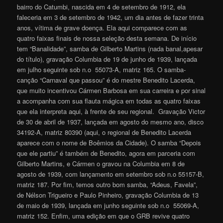
bairro do Catumbi, nascida em 4 de setembro de 1912, ela
faleceria em 3 de setembro de 1942, um dia antes de fazer trinta
anos, vítima de grave doença. Ela aqui comparece com as
quatro faixas finais de nossa seleção desta semana. De início
tem “Banalidade”, samba de Gilberto Martins (nada banal,apesar
do título), gravação Columbia de 19 de junho de 1939, lançada
em julho seguinte sob n.o 55073-A, matriz 165. O samba-
canção “Carnaval que passou” é do mestre Benedito Lacerda,
que muito incentivou Cármen Barbosa em sua carreira e por sinal
a acompanha com sua flauta mágica em todas as quatro faixas
que ela interpreta aqui, à frente de seu regional. Gravação Victor
de 30 de abril de 1937, lançada em agosto do mesmo ano, disco
34192-A, matriz 80390 (aqui, o regional de Benedito Lacerda
aparece com o nome de Boêmios da Cidade). O samba “Depois
que ele partiu” é também de Benedito, agora em parceria com
Gilberto Martins, e Cármen o gravou na Columbia em 8 de
agosto de 1939, com lançamento em setembro sob n.o 55157-B,
matriz 187. Por fim, temos outro bom samba, “Adeus, Favela”,
de Nélson Trigueiro e Paulo Pinheiro, gravação Columbia de 13
de maio de 1939, lançada em junho seguinte sob n.o 55069-A,
matriz 152. Enfim, uma edição em que o GRB revive quatro