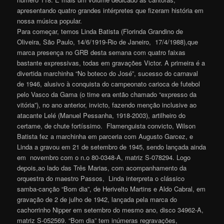
apresentando quatro grandes intérpretes que fizeram história em
nossa música popular.
Para começar, temos Linda Batista (Florinda Grandino de
Oliveira, São Paulo, 14/6/1919-Rio de Janeiro, 17/4/1988),que
marca presença no GRB desta semana com quatro faixas
bastante expressivas, todas em gravações Victor. A primeira é a
divertida marchinha “No boteco do José”, sucesso do carnaval
de 1946, alusivo à conquista do campeonato carioca de futebol
pelo Vasco da Gama (o time era então chamado “expresso da
vitória”), no ano anterior, invicto, fazendo menção inclusive ao
atacante Lelé (Manuel Pessanha, 1918-2003), artilheiro do
certame, de chute fortíssimo. Flamenguista convicto, Wilson
Batista fez a marchinha em parceria com Augusto Garcez, e
Linda a gravou em 21 de setembro de 1945, sendo lançada ainda
em novembro com o n.o 80-0348-A, matriz S-078294. Logo
depois,ao lado das Três Marias, com acompanhamento da
orquestra do maestro Passos, Linda interpreta o clássico
samba-canção “Bom dia”, de Herivelto Martins e Aldo Cabral, em
gravação de 2 de julho de 1942, lançada pela marca do
cachorrinho Nipper em setembro do mesmo ano, disco 34962-A,
matriz S-052569. “Bom dia” tem inúmeras regravações,