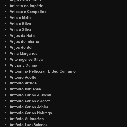
Aniceto do Império
Aniceto e Campolino
Anisio Mello
Anisio Silva
Anísio Silva
Anjos da Noite
Anjos do Inferno
Anjos do Sol
Anna Margarida
Antenógenes Silva
Anthony Guima
Antoninho Pellicciari E Seu Conjunto
Antonio Adolfo
Antônio Arruda
Antonio Bahiense
Antonio Carlos & Jocafi
Antonio Carlos e Jocafi
Antonio Carlos Jobim
Antonio Carlos Nóbrega
Antônio Guimarães
Antônio Luz (Baiano)