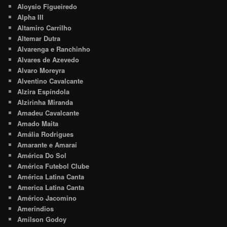
Aloysio Figueiredo
Alpha III
Altamiro Carrilho
Altemar Dutra
Alvarenga e Ranchinho
Alvares de Azevedo
Alvaro Moreyra
Alventino Cavalcante
Alzira Espíndola
Alzirinha Miranda
Amadeu Cavalcante
Amado Maita
Amália Rodrigues
Amarante e Amaraí
América Do Sol
América Futebol Clube
América Latina Canta
America Latina Canta
Américo Jacomino
Amerindios
Amilson Godoy