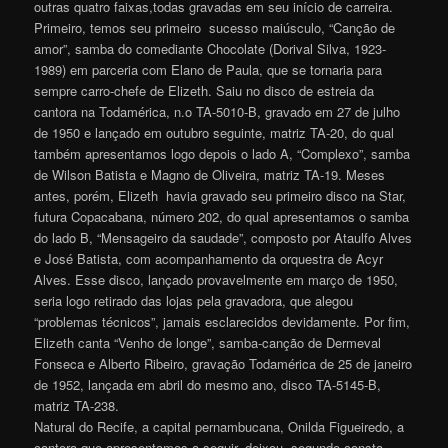
outras quatro faixas,todas gravadas em seu início de carreira.
Primeiro, temos seu primeiro sucesso maiúsculo, “Canção de
amor”, samba do comediante Chocolate (Dorival Silva, 1923-
1989) em parceria com Elano de Paula, que se tornaria para
sempre carro-chefe de Elizeth. Saiu no disco de estreia da
cantora na Todamérica, n.o TA-5010-B, gravado em 27 de julho
de 1950 e lançado em outubro seguinte, matriz TA-20, do qual
também apresentamos logo depois o lado A, “Complexo”, samba
de Wilson Batista e Magno de Oliveira, matriz TA-19. Meses
antes, porém, Elizeth havia gravado seu primeiro disco na Star,
futura Copacabana, número 202, do qual apresentamos o samba
do lado B, “Mensageiro da saudade”, composto por Ataulfo Alves
e José Batista, com acompanhamento da orquestra de Acyr
Alves. Esse disco, lançado provavelmente em março de 1950,
seria logo retirado das lojas pela gravadora, que alegou
“problemas técnicos”, jamais esclarecidos devidamente. Por fim,
Elizeth canta “Venho de longe”, samba-canção de Dermeval
Fonseca e Alberto Ribeiro, gravação Todamérica de 25 de janeiro
de 1952, lançada em abril do mesmo ano, disco TA-5145-B,
matriz TA-238.
Natural do Recife, a capital pernambucana, Onilda Figueiredo, a
cantora que apresentamos a seguir, deixou, segundo consta,