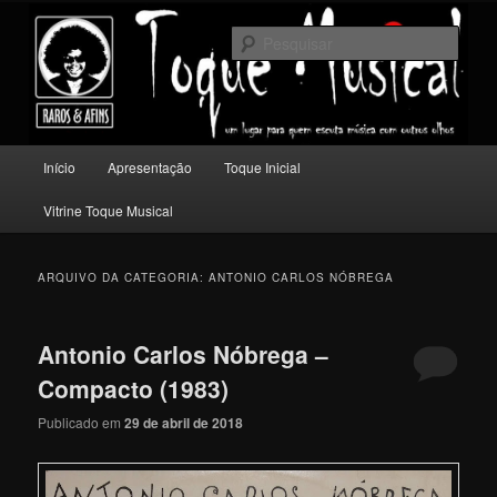
Pular
Pular
Um lugar para quem escuta música com outros olhos.
para
para
Pesqu
o
o
conteúdo
conteúdo
Toque Musical
principal
secundário
Menu
Início
Apresentação
Toque Inicial
principal
Vitrine Toque Musical
ARQUIVO DA CATEGORIA:
ANTONIO CARLOS NÓBREGA
Antonio Carlos Nóbrega –
Compacto (1983)
Publicado em
29 de abril de 2018