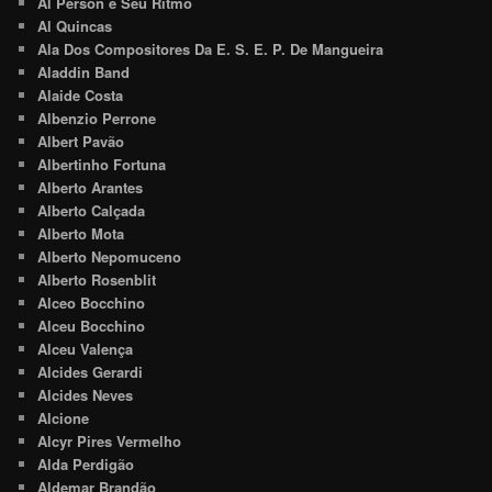
Al Person e Seu Ritmo
Al Quincas
Ala Dos Compositores Da E. S. E. P. De Mangueira
Aladdin Band
Alaide Costa
Albenzio Perrone
Albert Pavão
Albertinho Fortuna
Alberto Arantes
Alberto Calçada
Alberto Mota
Alberto Nepomuceno
Alberto Rosenblit
Alceo Bocchino
Alceu Bocchino
Alceu Valença
Alcides Gerardi
Alcides Neves
Alcione
Alcyr Pires Vermelho
Alda Perdigão
Aldemar Brandão