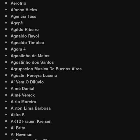
Aerotrio
Afonso Vieira
Agência Tass
Agepê
Agildo Ribeiro
Agnaldo Rayol
Agnaldo Timóteo
Agora 4
Agostinho de Matos
Agostinho dos Santos
Agrupacion Musica De Buenos Aires
Agustin Pereyra Lucena
Aí Vem O Dilúvio
Aimé Doniat
Aimé Vereck
Airto Moreira
Airton Lima Barbosa
Akira S
AKT2 Frauen Kreisen
Al Brito
Al Newman