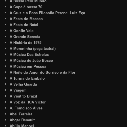
A Bossa Pelo Mundo
A Copa é nossa 70
A Cruz e a Rosa Filosofia Perene. Luiz Eça
A Festa do Macaco
A Festa do Natal
A Gonfie Vele
A Grande Seresta
A História de 1975
A Moreninha (peça teatral)
A Música Das Estrelas
A Música de João Bosco
A Música em Pessoa
A Noite do Amor do Sorriso e da Flor
A Turma do Embalo
A Velha Guarda
A Viagem
A Visit to Brazil
A Voz da RCA Victor
A. Francisco Alves
Abel Ferreira
Abgar Renault
Abílio Manoel