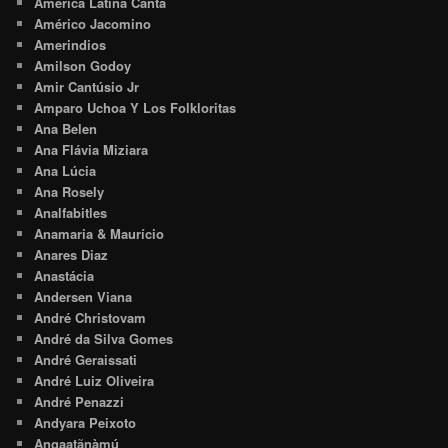
America Latina Canta
Américo Jacomino
Amerindios
Amilson Godoy
Amir Cantúsio Jr
Amparo Uchoa Y Los Folkloritas
Ana Belen
Ana Flávia Miziara
Ana Lúcia
Ana Rosely
Analfabitles
Anamaria & Maurício
Anares Diaz
Anastácia
Andersen Viana
André Christovam
André da Silva Gomes
André Geraissati
André Luiz Oliveira
André Penazzi
Andyara Peixoto
Angaatãnàmú