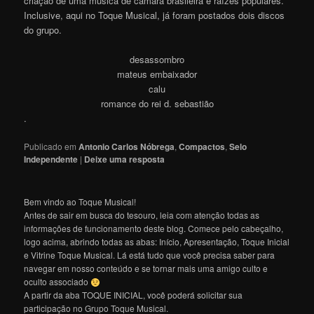
criação de uma música de câmara brasileira e raízes populares.
Inclusive, aqui no Toque Musical, já foram postados dois discos
do grupo.
desassombro
mateus embaixador
calu
romance do rei d. sebastião
.
Publicado em
Antonio Carlos Nóbrega
,
Compactos
,
Selo
Independente
|
Deixe uma resposta
Bem vindo ao Toque Musical!
Antes de sair em busca do tesouro, leia com atenção todas as
informações de funcionamento deste blog. Comece pelo cabeçalho,
logo acima, abrindo todas as abas: Início, Apresentação, Toque Inicial
e Vitrine Toque Musical. Lá está tudo que você precisa saber para
navegar em nosso conteúdo e se tornar mais uma amigo culto e
oculto associado
A partir da aba TOQUE INICIAL, você poderá solicitar sua
participação no Grupo Toque Musical.