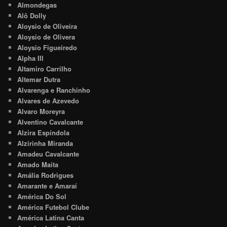
Almondegas
Alô Dolly
Aloysio de Oliveira
Aloysio de Olivera
Aloysio Figueiredo
Alpha III
Altamiro Carrilho
Altemar Dutra
Alvarenga e Ranchinho
Alvares de Azevedo
Alvaro Moreyra
Alventino Cavalcante
Alzira Espíndola
Alzirinha Miranda
Amadeu Cavalcante
Amado Maita
Amália Rodrigues
Amarante e Amaraí
América Do Sol
América Futebol Clube
América Latina Canta