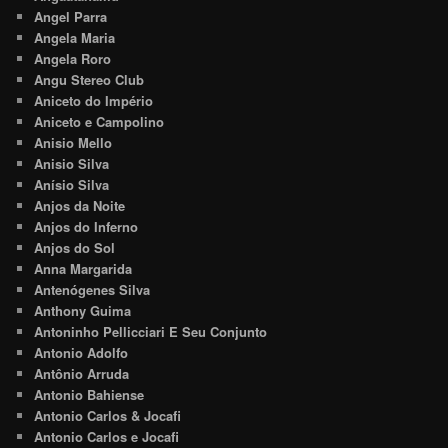
Angel Parra
Angela Maria
Angela Roro
Angu Stereo Club
Aniceto do Império
Aniceto e Campolino
Anisio Mello
Anisio Silva
Anísio Silva
Anjos da Noite
Anjos do Inferno
Anjos do Sol
Anna Margarida
Antenógenes Silva
Anthony Guima
Antoninho Pellicciari E Seu Conjunto
Antonio Adolfo
Antônio Arruda
Antonio Bahiense
Antonio Carlos & Jocafi
Antonio Carlos e Jocafi