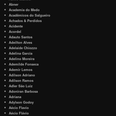
Abner
Academia do Medo
Acadêmicos do Salgueiro
Achados & Perdidos
Acidente
Acordel
Adauto Santos
Adeilton Alves
Adelaide Chiozzo
Adelina Garcia
Adelino Moreira
Ademilde Fonseca
Ademir Lemos
Adilson Adriano
Adilson Ramos
Adler São Luiz
Adoniran Barbosa
Adriana
Adylson Godoy
Aécio Flavio
Aécio Flávio