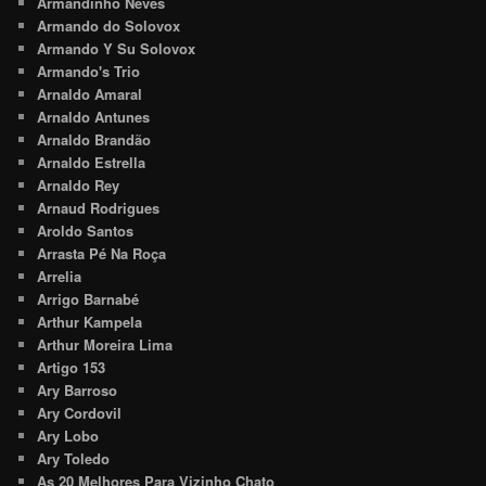
Armandinho Neves
Armando do Solovox
Armando Y Su Solovox
Armando's Trio
Arnaldo Amaral
Arnaldo Antunes
Arnaldo Brandão
Arnaldo Estrella
Arnaldo Rey
Arnaud Rodrigues
Aroldo Santos
Arrasta Pé Na Roça
Arrelia
Arrigo Barnabé
Arthur Kampela
Arthur Moreira Lima
Artigo 153
Ary Barroso
Ary Cordovil
Ary Lobo
Ary Toledo
As 20 Melhores Para Vizinho Chato