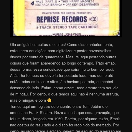
Olá amiguinhos cultos e ocultos! Como disse anteriormente,
estou sem condições para digitalizar e postar novos/velhos
discos por conta da quarentena. Mas irei aqui postando outras
coisas que foram aparecendo ao longo do tempo. Trato então,
dessa forma, essa curiosidade que cairá muito bem por aqui.
Aliás, há tempos eu deveria ter postado isso, mas como até
então todos os blogs e sites já o haviam postado, eu acabei
deixando de lado. Enfim, como dizem, toda araruta tem seu dia
de mingau. Por certo, o que temos aqui não é nenhuma araruta,
mas o mingau é bom
Temos aqui um registro de encontro entre Tom Jobim e o
americano Frank Sinatra. Reza a lenda que essa gravação, que
foi um disco, lançado em 1969. Porém, por alguma razão, Frank
não gostou do resultado e o disco foi recolhido do mercado. Por
certo, ao recolherem a edição, devem ter esquecido a versão em