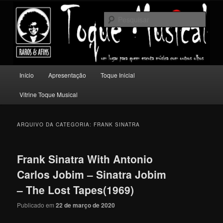
Pular
Pular
Um lugar para quem escuta música com outros olhos.
para
para
Pesqu
o
o
conteúdo
conteúdo
Toque Musical
principal
secundário
Menu
Início
Apresentação
Toque Inicial
principal
Vitrine Toque Musical
ARQUIVO DA CATEGORIA:
FRANK SINATRA
Frank Sinatra With Antonio
Carlos Jobim – Sinatra Jobim
– The Lost Tapes(1969)
Publicado em
22 de março de 2020