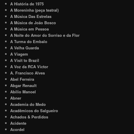
A História de 1975
A Moreninha (peça teatral)
A Música Das Estrelas
A Música de João Bosco
A Música em Pessoa
A Noite do Amor do Sorriso e da Flor
A Turma do Embalo
A Velha Guarda
A Viagem
A Visit to Brazil
A Voz da RCA Victor
A. Francisco Alves
Abel Ferreira
Abgar Renault
Abílio Manoel
Abner
Academia do Medo
Acadêmicos do Salgueiro
Achados & Perdidos
Acidente
Acordel