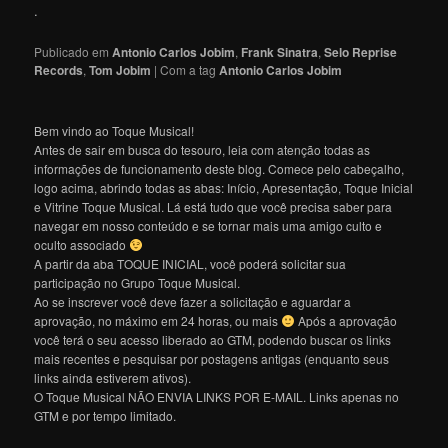
.
Publicado em
Antonio Carlos Jobim
,
Frank Sinatra
,
Selo Reprise
Records
,
Tom Jobim
|
Com a tag
Antonio Carlos Jobim
Bem vindo ao Toque Musical!
Antes de sair em busca do tesouro, leia com atenção todas as
informações de funcionamento deste blog. Comece pelo cabeçalho,
logo acima, abrindo todas as abas: Início, Apresentação, Toque Inicial
e Vitrine Toque Musical. Lá está tudo que você precisa saber para
navegar em nosso conteúdo e se tornar mais uma amigo culto e
oculto associado
A partir da aba TOQUE INICIAL, você poderá solicitar sua
participação no Grupo Toque Musical.
Ao se inscrever você deve fazer a solicitação e aguardar a
aprovação, no máximo em 24 horas, ou mais
Após a aprovação
você terá o seu acesso liberado ao GTM, podendo buscar os links
mais recentes e pesquisar por postagens antigas (enquanto seus
links ainda estiverem ativos).
O Toque Musical NÃO ENVIA LINKS POR E-MAIL. Links apenas no
GTM e por tempo limitado.