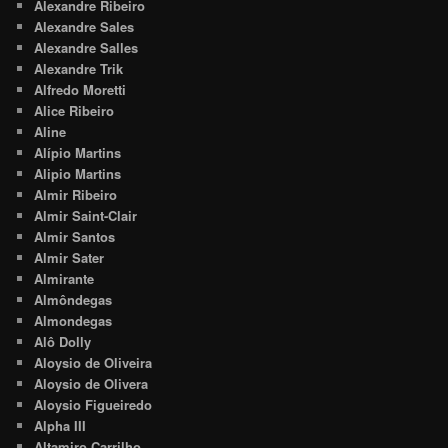
Alexandre Ribeiro
Alexandre Sales
Alexandre Salles
Alexandre Trik
Alfredo Moretti
Alice Ribeiro
Aline
Alípio Martins
Alipio Martins
Almir Ribeiro
Almir Saint-Clair
Almir Santos
Almir Sater
Almirante
Almôndegas
Almondegas
Alô Dolly
Aloysio de Oliveira
Aloysio de Olivera
Aloysio Figueiredo
Alpha III
Altamiro Carrilho