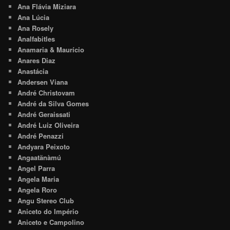
Ana Flávia Miziara
Ana Lúcia
Ana Rosely
Analfabitles
Anamaria & Maurício
Anares Diaz
Anastácia
Andersen Viana
André Christovam
André da Silva Gomes
André Geraissati
André Luiz Oliveira
André Penazzi
Andyara Peixoto
Angaatãnàmú
Angel Parra
Angela Maria
Angela Roro
Angu Stereo Club
Aniceto do Império
Aniceto e Campolino