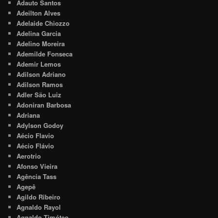
Adauto Santos
Adeilton Alves
Adelaide Chiozzo
Adelina Garcia
Adelino Moreira
Ademilde Fonseca
Ademir Lemos
Adilson Adriano
Adilson Ramos
Adler São Luiz
Adoniran Barbosa
Adriana
Adylson Godoy
Aécio Flavio
Aécio Flávio
Aerotrio
Afonso Vieira
Agência Tass
Agepê
Agildo Ribeiro
Agnaldo Rayol
Agnaldo Timóteo