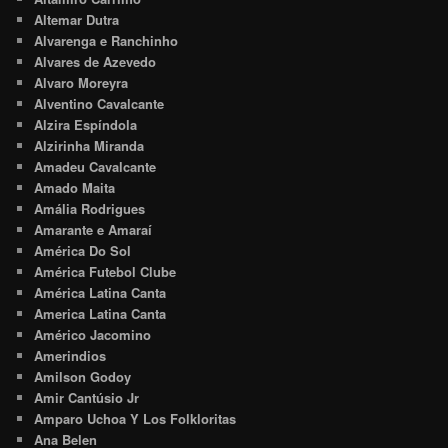
Altemar Dutra
Alvarenga e Ranchinho
Alvares de Azevedo
Alvaro Moreyra
Alventino Cavalcante
Alzira Espíndola
Alzirinha Miranda
Amadeu Cavalcante
Amado Maita
Amália Rodrigues
Amarante e Amaraí
América Do Sol
América Futebol Clube
América Latina Canta
America Latina Canta
Américo Jacomino
Amerindios
Amilson Godoy
Amir Cantúsio Jr
Amparo Uchoa Y Los Folkloritas
Ana Belen