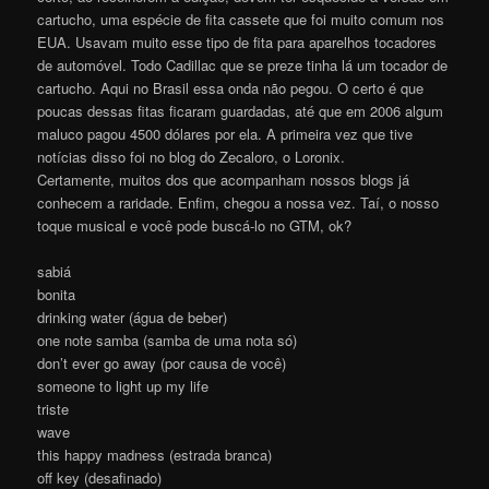
cartucho, uma espécie de fita cassete que foi muito comum nos
EUA. Usavam muito esse tipo de fita para aparelhos tocadores
de automóvel. Todo Cadillac que se preze tinha lá um tocador de
cartucho. Aqui no Brasil essa onda não pegou. O certo é que
poucas dessas fitas ficaram guardadas, até que em 2006 algum
maluco pagou 4500 dólares por ela. A primeira vez que tive
notícias disso foi no blog do Zecaloro, o Loronix.
Certamente, muitos dos que acompanham nossos blogs já
conhecem a raridade. Enfim, chegou a nossa vez. Taí, o nosso
toque musical e você pode buscá-lo no GTM, ok?
sabiá
bonita
drinking water (água de beber)
one note samba (samba de uma nota só)
don’t ever go away (por causa de você)
someone to light up my life
triste
wave
this happy madness (estrada branca)
off key (desafinado)