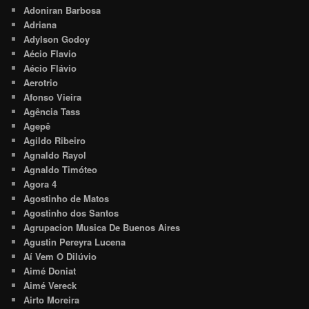
Adoniran Barbosa
Adriana
Adylson Godoy
Aécio Flavio
Aécio Flávio
Aerotrio
Afonso Vieira
Agência Tass
Agepê
Agildo Ribeiro
Agnaldo Rayol
Agnaldo Timóteo
Agora 4
Agostinho de Matos
Agostinho dos Santos
Agrupacion Musica De Buenos Aires
Agustin Pereyra Lucena
Aí Vem O Dilúvio
Aimé Doniat
Aimé Vereck
Airto Moreira