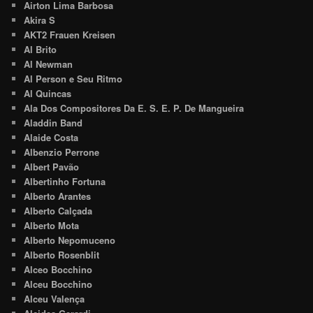
Airton Lima Barbosa
Akira S
AKT2 Frauen Kreisen
Al Brito
Al Newman
Al Person e Seu Ritmo
Al Quincas
Ala Dos Compositores Da E. S. E. P. De Mangueira
Aladdin Band
Alaide Costa
Albenzio Perrone
Albert Pavão
Albertinho Fortuna
Alberto Arantes
Alberto Calçada
Alberto Mota
Alberto Nepomuceno
Alberto Rosenblit
Alceo Bocchino
Alceu Bocchino
Alceu Valença