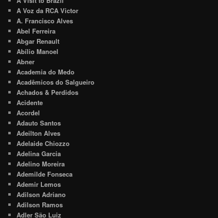
A Visit to Brazil
A Voz da RCA Victor
A. Francisco Alves
Abel Ferreira
Abgar Renault
Abílio Manoel
Abner
Academia do Medo
Acadêmicos do Salgueiro
Achados & Perdidos
Acidente
Acordel
Adauto Santos
Adeilton Alves
Adelaide Chiozzo
Adelina Garcia
Adelino Moreira
Ademilde Fonseca
Ademir Lemos
Adilson Adriano
Adilson Ramos
Adler São Luiz