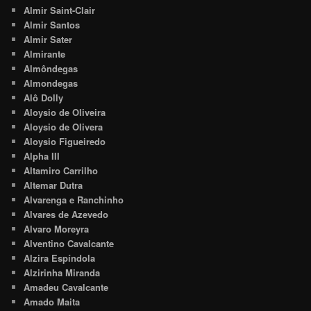
Almir Saint-Clair
Almir Santos
Almir Sater
Almirante
Almôndegas
Almondegas
Alô Dolly
Aloysio de Oliveira
Aloysio de Olivera
Aloysio Figueiredo
Alpha III
Altamiro Carrilho
Altemar Dutra
Alvarenga e Ranchinho
Alvares de Azevedo
Alvaro Moreyra
Alventino Cavalcante
Alzira Espíndola
Alzirinha Miranda
Amadeu Cavalcante
Amado Maita