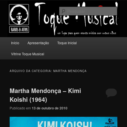
Pular
Pular
Um lugar para quem escuta música com outros olhos.
para
para
Pesqu
o
o
conteúdo
conteúdo
Toque Musical
principal
secundário
Menu
Início
Apresentação
Toque Inicial
principal
Vitrine Toque Musical
ARQUIVO DA CATEGORIA:
MARTHA MENDONÇA
Martha Mendonça – Kimi
Koishi (1964)
Publicado em
13 de outubro de 2010