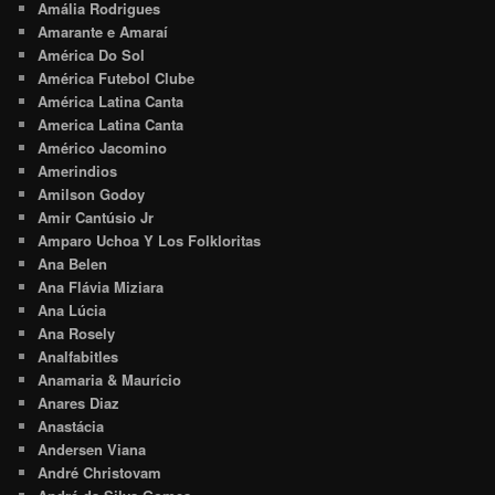
Amália Rodrigues
Amarante e Amaraí
América Do Sol
América Futebol Clube
América Latina Canta
America Latina Canta
Américo Jacomino
Amerindios
Amilson Godoy
Amir Cantúsio Jr
Amparo Uchoa Y Los Folkloritas
Ana Belen
Ana Flávia Miziara
Ana Lúcia
Ana Rosely
Analfabitles
Anamaria & Maurício
Anares Diaz
Anastácia
Andersen Viana
André Christovam