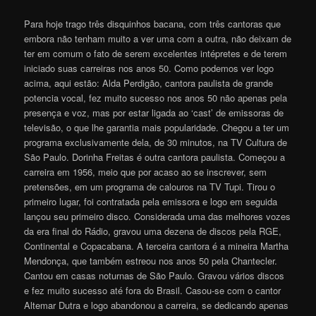
Para hoje trago três disquinhos bacana, com três cantoras que
embora não tenham muito a ver uma com a outra, não deixam de
ter em comum o fato de serem excelentes intépretes e de terem
iniciado suas carreiras nos anos 50. Como podemos ver logo
acima, aqui estão: Alda Perdigão, cantora paulista de grande
potencia vocal, fez muito sucesso nos anos 50 não apenas pela
presença e voz, mas por estar ligada ao ‘cast’ de emissoras de
televisão, o que lhe garantia mais popularidade. Chegou a ter um
programa exclusivamente dela, de 30 minutos, na TV Cultura de
São Paulo. Dorinha Freitas é outra cantora paulista. Começou a
carreira em 1956, meio que por acaso ao se inscrever, sem
pretensões, em um programa de calouros na TV Tupi. Tirou o
primeiro lugar, foi contratada pela emissora e logo em seguida
lançou seu primeiro disco. Considerada uma das melhores vozes
da era final do Rádio, gravou uma dezena de discos pela RGE,
Continental e Copacabana. A terceira cantora é a mineira Martha
Mendonça, que também estreou nos anos 50 pela Chantecler.
Cantou em casas noturnas de São Paulo. Gravou vários discos
e fez muito sucesso até fora do Brasil. Casou-se com o cantor
Altemar Dutra e logo abandonou a carreira, se dedicando apenas