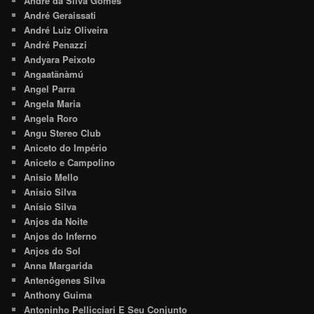
André da Silva Gomes
André Geraissati
André Luiz Oliveira
André Penazzi
Andyara Peixoto
Angaatãnàmú
Angel Parra
Angela Maria
Angela Roro
Angu Stereo Club
Aniceto do Império
Aniceto e Campolino
Anisio Mello
Anisio Silva
Anísio Silva
Anjos da Noite
Anjos do Inferno
Anjos do Sol
Anna Margarida
Antenógenes Silva
Anthony Guima
Antoninho Pellicciari E Seu Conjunto