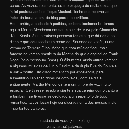
perco. As vezes, realmente, eu me esqueço de muita coisa que
já foi postada aqui no Toque Musical. Tenho que recorrer ao
index da barra lateral do blog para me certificar.
Bom, então, atendendo à pedidos, embora tardiamente, temos
aqui a Martha Mendonça em seu álbum de 1964 pela Chantecler.
“Kimi Koishi” é uma música japonesa famosa, que dá nome ao
disco e que aqui recebeu o nome de “Saudade de você”, numa
versão de Teixeira Filho. Acho que esta música ficou mais
famosa na versão brasileira da Martha do que a original de Frank
Nagai (pelo menos no Brasil). O álbum traz ainda outras versões
e algumas músicas de Lúcio Cardim e da dupla Evaldo Gouveia
e Jair Amorim. Um disco romântico por excelência, para
aumentar ou aplacar ‘dores de cotovelos’, com se dizia
antigamente. Martha Mendonça tem um timbre de voz muito
especial. Se tivesse levado a diante a sua carreira como cantora
e também, se tivesse se dedicado a um repertório de todo
romântico, talvez fosse hoje considerada uma das nossas mais
importantes cantoras.
saudade de você (kimi koishi)
palavras, só palavras