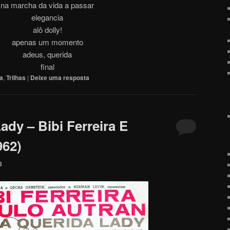
na marcha da vida a passar
elegancia
alô dolly!
apenas um momento
adeus, querida
final
ra
,
Trilhas
|
Deixe uma resposta
dy – Bibi Ferreira E
962)
8