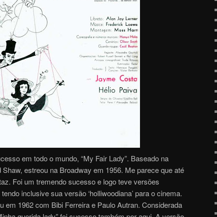
cesso em todo o mundo, “My Fair Lady”. Baseado na
d Shaw, estreou na Broadway em 1956. Me parece que até
rtaz. Foi um tremendo sucesso e logo teve versões
 tendo inclusive sua versão ‘holliwoodiana’ para o cinema.
eu em 1962 com Bibi Ferreira e Paulo Autran. Considerada
inha querida lady” foi sucesso também por aqui. A versão