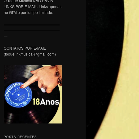
O Toque Musical NÃO ENVIA
LINKS POR E-MAIL. Links apenas
no GTM e por tempo limitado.
———————————————
———————————————
—
CONTATOS POR E-MAIL
(toquelinkmusical@gmail.com)
POSTS RECENTES