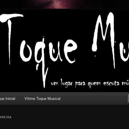
ica com outros olhos.
l
ue Inicial
Vitrine Toque Musical
ERREIRA