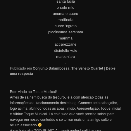
santa lucia
o sole mio
anema e cuore
mattinata
cuore ‘ngrato
picolissima serenata
mamma
accarezzane
dicintello vuie
marechiare
.
Publicado em
Conjunto Balambossa
,
The Veneto Quartet
|
Deixe
uma resposta
Bem vindo ao Toque Musical!
Antes de sair em busca do tesouro, leia com atenção todas as
informações de funcionamento deste blog. Comece pelo cabeçalho,
logo acima, abrindo todas as abas: Início, Apresentação, Toque Inicial
e Vitrine Toque Musical. Lá está tudo que você precisa saber para
navegar em nosso conteúdo e se tornar mais uma amigo culto e
oculto associado
A partir da aba TOQUE INICIAL, você poderá solicitar sua