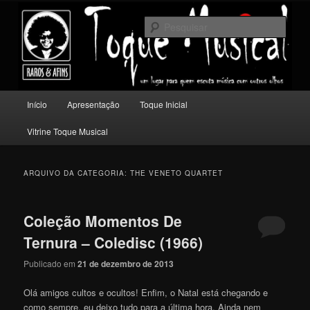
Pular
Pular
Um lugar para quem escuta música com outros olhos.
para
para
Pesqu
o
o
conteúdo
conteúdo
Toque Musical
principal
secundário
Menu
Início
Apresentação
Toque Inicial
principal
Vitrine Toque Musical
ARQUIVO DA CATEGORIA:
THE VENETO QUARTET
Coleção Momentos De
Ternura – Coledisc (1966)
Publicado em
21 de dezembro de 2013
Olá amigos cultos e ocultos! Enfim, o Natal está chegando e
como sempre, eu deixo tudo para a última hora. Ainda nem