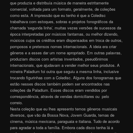
que produzia e distribuía música de maneira estritamente
comercial, voltada para um formato, geralmente, de coleções
como esta. A impressão que eu tenho é que a Coledisc
trabalhava com estoques, sobras e projetos fonográficos da
chamada ‘segunda linha’, muitas vezes versões de sucessos da
época interpretadas por músicos fantamas, ou melhor dizendo,
músicos cujos os créditos eram dispensados em troca de outros,
pomposos e pretensos nomes internacionais. A ideia era criar
gêneros e a esses dar um nome apropriado. Em outras palavras,
produziam discos com artistas inventados, pseudônimos
internacionais, que ajudavam a vender melhor seus produtos. A
mineira Paladium foi outra que seguiu a mesma linha, inclusive
trocando figurinhas com a Coledisc. Alguns dos fonogramas que
estão nesses discos também podem ser encontrados nas
coleções da Paladium. Esses discos eram vendidos por
correspondência, através de vendas domiciliares ou pelo
correio.
Nesta coleção que eu lhes apresento temos gêneros musicais
diversos, que vão da Bossa Nova, Jovem Guarda, temas de
cinema, música mexicana, paraguaia e italiana. Tudo de acordo
para agradar a toda a família. Embora cada disco tenha lá a