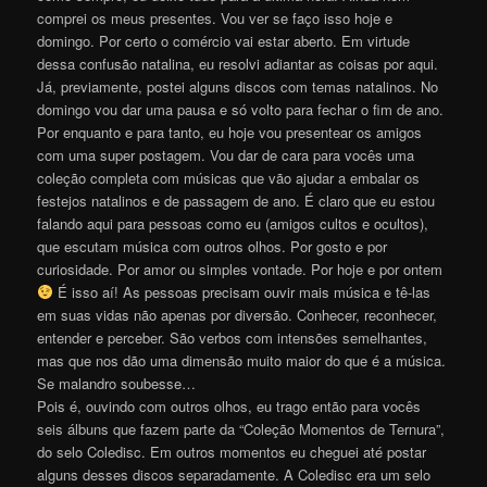
comprei os meus presentes. Vou ver se faço isso hoje e
domingo. Por certo o comércio vai estar aberto. Em virtude
dessa confusão natalina, eu resolvi adiantar as coisas por aqui.
Já, previamente, postei alguns discos com temas natalinos. No
domingo vou dar uma pausa e só volto para fechar o fim de ano.
Por enquanto e para tanto, eu hoje vou presentear os amigos
com uma super postagem. Vou dar de cara para vocês uma
coleção completa com músicas que vão ajudar a embalar os
festejos natalinos e de passagem de ano. É claro que eu estou
falando aqui para pessoas como eu (amigos cultos e ocultos),
que escutam música com outros olhos. Por gosto e por
curiosidade. Por amor ou simples vontade. Por hoje e por ontem
É isso aí! As pessoas precisam ouvir mais música e tê-las
em suas vidas não apenas por diversão. Conhecer, reconhecer,
entender e perceber. São verbos com intensões semelhantes,
mas que nos dão uma dimensão muito maior do que é a música.
Se malandro soubesse…
Pois é, ouvindo com outros olhos, eu trago então para vocês
seis álbuns que fazem parte da “Coleção Momentos de Ternura”,
do selo Coledisc. Em outros momentos eu cheguei até postar
alguns desses discos separadamente. A Coledisc era um selo