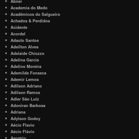
Abner
Academia do Medo
Acadêmicos do Salgueiro
Achados & Perdidos
Acidente
Acordel
Adauto Santos
Adeilton Alves
Adelaide Chiozzo
Adelina Garcia
Adelino Moreira
Ademilde Fonseca
Ademir Lemos
Adilson Adriano
Adilson Ramos
Adler São Luiz
Adoniran Barbosa
Adriana
Adylson Godoy
Aécio Flavio
Aécio Flávio
Aerotrio