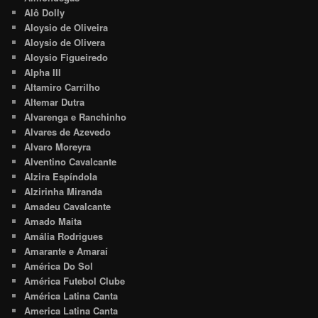
Alô Dolly
Aloysio de Oliveira
Aloysio de Olivera
Aloysio Figueiredo
Alpha III
Altamiro Carrilho
Altemar Dutra
Alvarenga e Ranchinho
Alvares de Azevedo
Alvaro Moreyra
Alventino Cavalcante
Alzira Espíndola
Alzirinha Miranda
Amadeu Cavalcante
Amado Maita
Amália Rodrigues
Amarante e Amaraí
América Do Sol
América Futebol Clube
América Latina Canta
America Latina Canta