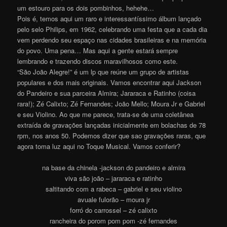
um estouro para os dois pombinhos, hehehe…
Pois é, temos aqui um raro e interessantíssimo álbum lançado
pelo selo Philips, em 1962, celebrando uma festa que a cada dia
vem perdendo seu espaço nas cidades brasileiras e na memória
do povo. Uma pena… Mas aqui a gente estará sempre
lembrando e trazendo discos maravilhosos como este.
“São João Alegre!” é um lp que reúne um grupo de artistas
populares e dos mais originais. Vamos encontrar aqui Jackson
do Pandeiro e sua parceira Almira; Jararaca e Ratinho (coisa
rara!); Zé Calixto; Zé Fernandes; João Mello; Moura Jr e Gabriel
e seu Violino. Ao que me parece, trata-se de uma coletânea
extraída de gravações lançadas inicialmente em bolachas de 78
rpm, nos anos 50. Podemos dizer que sao gravações raras, que
agora toma luz aqui no Toque Musical. Vamos conferir?
na base da chinela -jackson do pandeiro e almira
viva são joão – jararaca e ratinho
saltitando com a rabeca – gabriel e seu violino
avuale fulorão – moura jr
forró do carrossel – zé calixto
rancheira do porom pom pom -zé fernandes