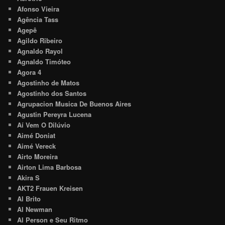
Afonso Vieira
Agência Tass
Agepê
Agildo Ribeiro
Agnaldo Rayol
Agnaldo Timóteo
Agora 4
Agostinho de Matos
Agostinho dos Santos
Agrupacion Musica De Buenos Aires
Agustin Pereyra Lucena
Aí Vem O Dilúvio
Aimé Doniat
Aimé Vereck
Airto Moreira
Airton Lima Barbosa
Akira S
AKT2 Frauen Kreisen
Al Brito
Al Newman
Al Person e Seu Ritmo