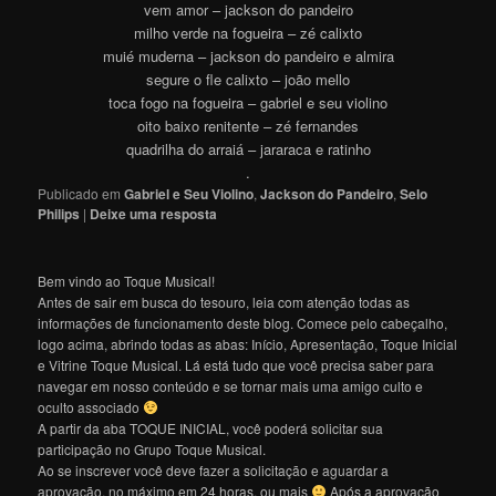
vem amor – jackson do pandeiro
milho verde na fogueira – zé calixto
muié muderna – jackson do pandeiro e almira
segure o fle calixto – joão mello
toca fogo na fogueira – gabriel e seu violino
oito baixo renitente – zé fernandes
quadrilha do arraiá – jararaca e ratinho
.
Publicado em
Gabriel e Seu Violino
,
Jackson do Pandeiro
,
Selo
Philips
|
Deixe uma resposta
Bem vindo ao Toque Musical!
Antes de sair em busca do tesouro, leia com atenção todas as
informações de funcionamento deste blog. Comece pelo cabeçalho,
logo acima, abrindo todas as abas: Início, Apresentação, Toque Inicial
e Vitrine Toque Musical. Lá está tudo que você precisa saber para
navegar em nosso conteúdo e se tornar mais uma amigo culto e
oculto associado
A partir da aba TOQUE INICIAL, você poderá solicitar sua
participação no Grupo Toque Musical.
Ao se inscrever você deve fazer a solicitação e aguardar a
aprovação, no máximo em 24 horas, ou mais
Após a aprovação