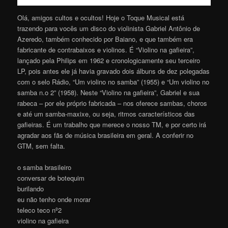
Olá, amigos cultos e ocultos! Hoje o Toque Musical está
trazendo para vocês um disco do violinista Gabriel Antônio de
Azeredo, também conhecido por Baiano, e que também era
fabricante de contrabaixos e violinos. É “Violino na gafieira”,
lançado pela Philips em 1962 e cronologicamente seu terceiro
LP, pois antes ele já havia gravado dois álbuns de dez polegadas
com o selo Rádio, “Um violino no samba” (1955) e “Um violino no
samba n.o 2” (1958). Neste “Violino na gafieira”, Gabriel e sua
rabeca – por ele próprio fabricada – nos oferece sambas, choros
e até um samba-maxixe, ou seja, ritmos característicos das
gafieiras. É um trabalho que merece o nosso TM, e por certo irá
agradar aos fãs de música brasileira em geral. A conferir no
GTM, sem falta.
o samba brasileiro
conversar de botequim
burilando
eu não tenho onde morar
teleco teco nº2
violino na gafieira