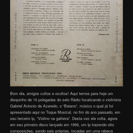
Bom dia, amigos cultos e ocultos! Aqui temos para hoje um
disquinho de 10 polegadas do selo Rádio focalizando o violinista
Gabriel Antonio de Azeredo, o “Baiano”, músico o qual já foi
apresentado aqui no Toque Musical, no fim do ano passado, em
seu terceiro lp, “Violino na gafieira”. Desta vez ele volta, agora
em seu primeiro disco lançado em 1956, um lp trazendo oito
composições, sendo seis próprias, tocadas em uma rabeca