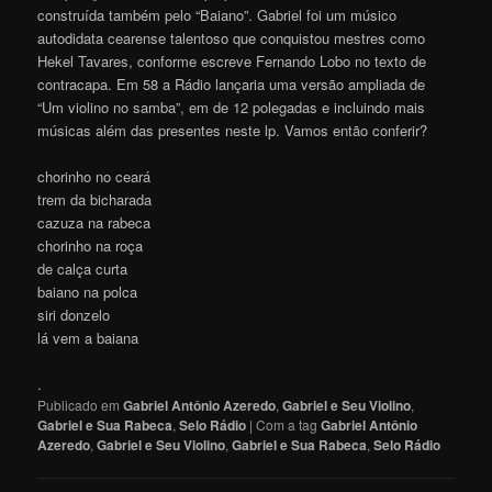
construída também pelo “Baiano”. Gabriel foi um músico
autodidata cearense talentoso que conquistou mestres como
Hekel Tavares, conforme escreve Fernando Lobo no texto de
contracapa. Em 58 a Rádio lançaria uma versão ampliada de
“Um violino no samba”, em de 12 polegadas e incluindo mais
músicas além das presentes neste lp. Vamos então conferir?
chorinho no ceará
trem da bicharada
cazuza na rabeca
chorinho na roça
de calça curta
baiano na polca
siri donzelo
lá vem a baiana
.
Publicado em
Gabriel Antônio Azeredo
,
Gabriel e Seu Violino
,
Gabriel e Sua Rabeca
,
Selo Rádio
|
Com a tag
Gabriel Antônio
Azeredo
,
Gabriel e Seu Violino
,
Gabriel e Sua Rabeca
,
Selo Rádio