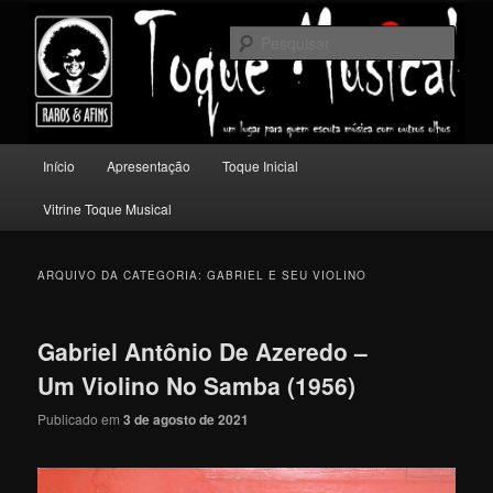
Pular
Pular
Um lugar para quem escuta música com outros olhos.
para
para
Pesqu
o
o
conteúdo
conteúdo
Toque Musical
principal
secundário
Menu
Início
Apresentação
Toque Inicial
principal
Vitrine Toque Musical
ARQUIVO DA CATEGORIA:
GABRIEL E SEU VIOLINO
Gabriel Antônio De Azeredo –
Um Violino No Samba (1956)
Publicado em
3 de agosto de 2021