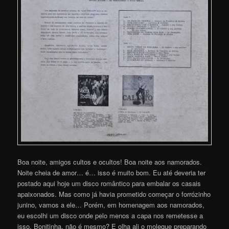
Boa noite, amigos cultos e ocultos! Boa noite aos namorados.
Noite cheia de amor… é… isso é muito bom. Eu até deveria ter
postado aqui hoje um disco romântico para embalar os casais
apaixonados. Mas como já havia prometido começar o forrózinho
junino, vamos a ele… Porém, em homenagem aos namorados,
eu escolhi um disco onde pelo menos a capa nos remetesse a
isso. Bonitinha, não é mesmo? E olha ali o moleque preparando