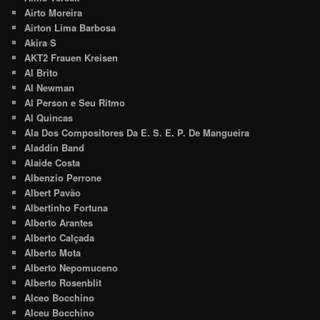
Airto Moreira
Airton Lima Barbosa
Akira S
AKT2 Frauen Kreisen
Al Brito
Al Newman
Al Person e Seu Ritmo
Al Quincas
Ala Dos Compositores Da E. S. E. P. De Mangueira
Aladdin Band
Alaide Costa
Albenzio Perrone
Albert Pavão
Albertinho Fortuna
Alberto Arantes
Alberto Calçada
Alberto Mota
Alberto Nepomuceno
Alberto Rosenblit
Alceo Bocchino
Alceu Bocchino