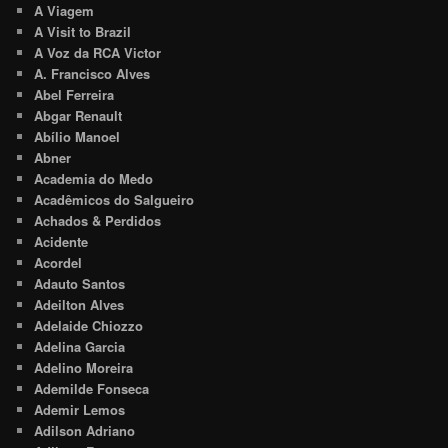
A Viagem
A Visit to Brazil
A Voz da RCA Victor
A. Francisco Alves
Abel Ferreira
Abgar Renault
Abílio Manoel
Abner
Academia do Medo
Acadêmicos do Salgueiro
Achados & Perdidos
Acidente
Acordel
Adauto Santos
Adeilton Alves
Adelaide Chiozzo
Adelina Garcia
Adelino Moreira
Ademilde Fonseca
Ademir Lemos
Adilson Adriano