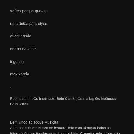
sofres porque queres
uma deixa para clyde
atlanticando
cartão de visita
ingênuo
maxixando
.
Publicado em
Os Ingênuos
,
Selo Clack
|
Com a tag
Os Ingênuos
,
Selo Clack
Bem vindo ao Toque Musical!
Antes de sair em busca do tesouro, leia com atenção todas as
informações de funcionamento deste blog. Comece pelo cabeçalho,