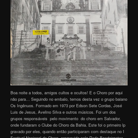
Boa noite a todos, amigos cultos e ocultos! E o Choro por aqui
não para… Seguindo no embalo, temos desta vez o grupo baiano
Os Ingênuos. Formado em 1973 por Edson Sete Cordas, José
Luis de Jesus, Avelino Silva e outros músicos. Foi um dos
grupos responsáveis pelo movimento do choro em Salvador,
onde fundaram o Clube do Choro da Bahia. Este foi o primeiro lp
gravado por eles, quando então participaram com destaque no I
Festival Nacional do Choro, promovido pela Rede Bandeirantes