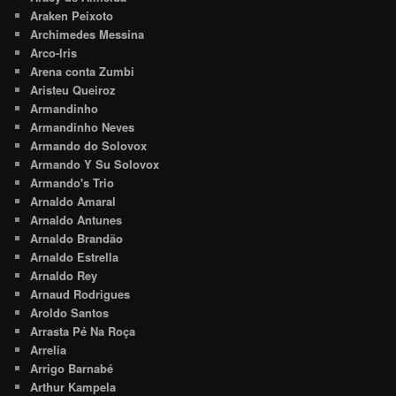
Araken Peixoto
Archimedes Messina
Arco-Iris
Arena conta Zumbi
Aristeu Queiroz
Armandinho
Armandinho Neves
Armando do Solovox
Armando Y Su Solovox
Armando's Trio
Arnaldo Amaral
Arnaldo Antunes
Arnaldo Brandão
Arnaldo Estrella
Arnaldo Rey
Arnaud Rodrigues
Aroldo Santos
Arrasta Pé Na Roça
Arrelia
Arrigo Barnabé
Arthur Kampela