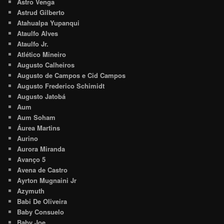
Astro Venga
Astrud Gilberto
Atahualpa Yupanqui
Ataulfo Alves
Ataulfo Jr.
Atlético Mineiro
Augusto Calheiros
Augusto de Campos e Cid Campos
Augusto Frederico Schimidt
Augusto Jatobá
Aum
Aum Soham
Áurea Martins
Aurino
Aurora Miranda
Avanço 5
Avena de Castro
Ayrton Mugnaini Jr
Azymuth
Babi De Oliveira
Baby Consuelo
Baby Joe