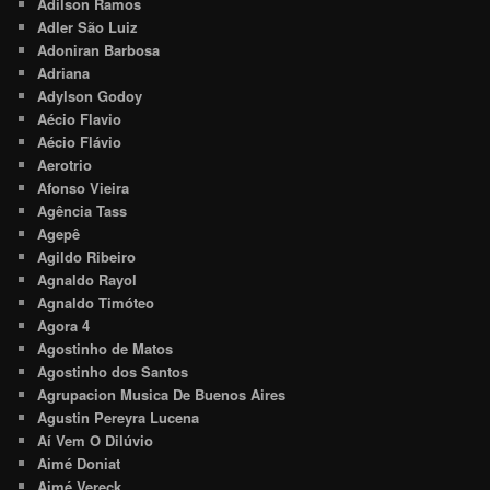
Adilson Ramos
Adler São Luiz
Adoniran Barbosa
Adriana
Adylson Godoy
Aécio Flavio
Aécio Flávio
Aerotrio
Afonso Vieira
Agência Tass
Agepê
Agildo Ribeiro
Agnaldo Rayol
Agnaldo Timóteo
Agora 4
Agostinho de Matos
Agostinho dos Santos
Agrupacion Musica De Buenos Aires
Agustin Pereyra Lucena
Aí Vem O Dilúvio
Aimé Doniat
Aimé Vereck