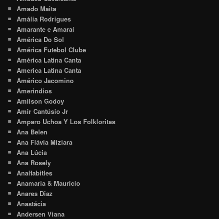
Amado Maita
Amália Rodrigues
Amarante e Amaraí
América Do Sol
América Futebol Clube
América Latina Canta
America Latina Canta
Américo Jacomino
Amerindios
Amilson Godoy
Amir Cantúsio Jr
Amparo Uchoa Y Los Folkloritas
Ana Belen
Ana Flávia Miziara
Ana Lúcia
Ana Rosely
Analfabitles
Anamaria & Maurício
Anares Diaz
Anastácia
Andersen Viana