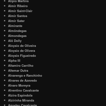
Alipio Martins
Almir Ribeiro
Almir Saint-Clair
Almir Santos
Almir Sater
Almirante
Almôndegas
Almondegas
Alô Dolly
Aloysio de Oliveira
Aloysio de Olivera
Aloysio Figueiredo
Alpha III
Altamiro Carrilho
Altemar Dutra
Alvarenga e Ranchinho
Alvares de Azevedo
Alvaro Moreyra
Alventino Cavalcante
Alzira Espíndola
Alzirinha Miranda
Amadeu Cavalcante