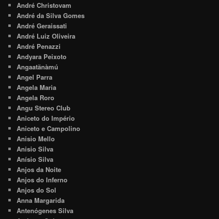
André Christovam
André da Silva Gomes
André Geraissati
André Luiz Oliveira
André Penazzi
Andyara Peixoto
Angaatãnàmú
Angel Parra
Angela Maria
Angela Roro
Angu Stereo Club
Aniceto do Império
Aniceto e Campolino
Anisio Mello
Anisio Silva
Anísio Silva
Anjos da Noite
Anjos do Inferno
Anjos do Sol
Anna Margarida
Antenógenes Silva