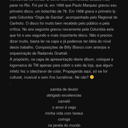
parar no Rio. Foi por lá, em 1956 que Paulo Marquez gravou seu
primeiro disco, um bolachão de 78. Em 1958 grava o primeiro lp
pela Columbia “Orgia de Samba”, acompanhado pelo Regional do
Canhoto. O disco foi muito bem recebido pelo público e pela
crítica. No ano seguinte gravou novamente pela Columbia este
que foi o seu segundo e mais importante disco. Não é preciso
dizer muito, basta ler na capa e já podemos ter idéia do nível
deste trabalho. Composições de Billy Blanco com arranjos e
orquestração de Radamés Gnattali.
À propósito, na capa de apresentação deste álbum, coloquei a
logomarca do TM apenas para cobrir o selo da loja, que algum
infeliz fez o (des)favor de colar. Propaganda aqui, só se for
cultural, musical e sem fins lucrativos. Né não?
.
samba de doutor
obrigado excelencias
camelô
o amor é cego
minha vida com teresa
coringa
na janela do mundo