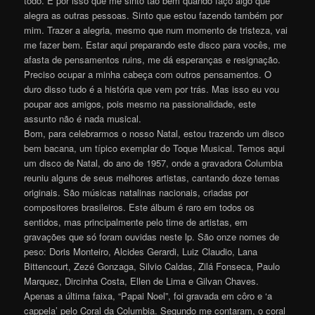
todo. É por isso que me sinto tão bem quando faço algo que
alegra as outras pessoas. Sinto que estou fazendo também por
mim. Trazer a alegria, mesmo que num momento de tristeza, vai
me fazer bem. Estar aqui preparando este disco para vocês, me
afasta de pensamentos ruins, me dá esperanças e resignação.
Preciso ocupar a minha cabeça com outros pensamentos. O
duro disso tudo é a história que vem por trás. Mas isso eu vou
poupar aos amigos, pois mesmo na passionalidade, este
assunto não é nada musical.
Bom, para celebrarmos o nosso Natal, estou trazendo um disco
bem bacana, um típico exemplar do Toque Musical. Temos aqui
um disco de Natal, do ano de 1957, onde a gravadora Columbia
reuniu alguns de seus melhores artistas, cantando doze temas
originais. São músicas natalinas nacionais, criadas por
compositores brasileiros. Este álbum é raro em todos os
sentidos, mas principalmente pelo time de artistas, em
gravações que só foram ouvidas neste lp. São onze nomes de
peso: Doris Monteiro, Alcides Gerardi, Luiz Claudio, Lana
Bittencourt, Zezé Gonzaga, Silvio Caldas, Zilá Fonseca, Paulo
Marquez, Dircinha Costa, Ellen de Lima e Gilvan Chaves.
Apenas a última faixa, “Papai Noel”, foi gravada em côro e ‘a
cappela’ pelo Coral da Columbia. Segundo me contaram, o coral