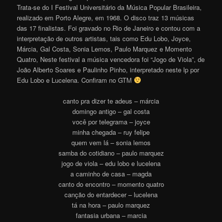
Trata-se do I Festival Universitário da Música Popular Brasileira,
realizado em Porto Alegre, em 1968. O disco traz 13 músicas
das 17 finalistas. Foi gravado no Rio de Janeiro e contou com a
interpretação de outros artistas, tais como Edu Lobo, Joyce,
Márcia, Gal Costa, Sonia Lemos, Paulo Marquez e Momento
Quatro, Neste festival a música vencedora foi “Jogo de Viola”, de
João Alberto Soares e Paulinho Pinho, interpretado neste lp por
Edu Lobo e Lucelena. Confiram no GT
M
canto pra dizer te adeus – márcia
domingo antigo – gal costa
você por telegrama – joyce
minha chegada – ruy felipe
quem vem lá – sonia lemos
samba do cotidiano – paulo marquez
jogo de viola – edu lobo e lucelena
a caminho de casa – magda
canto do encontro – momento quatro
canção do entardecer – lucelena
tá na hora – paulo marquez
fantasia urbana – marcia