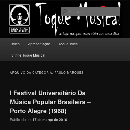
Pular
Pular
Um lugar para quem escuta música com outros olhos.
para
para
Pesqu
o
o
conteúdo
conteúdo
Toque Musical
principal
secundário
Menu
Início
Apresentação
Toque Inicial
principal
Vitrine Toque Musical
ARQUIVO DA CATEGORIA:
PAULO MARQUEZ
I Festival Universitário Da
Música Popular Brasileira –
Porto Alegre (1968)
Publicado em
17 de março de 2016