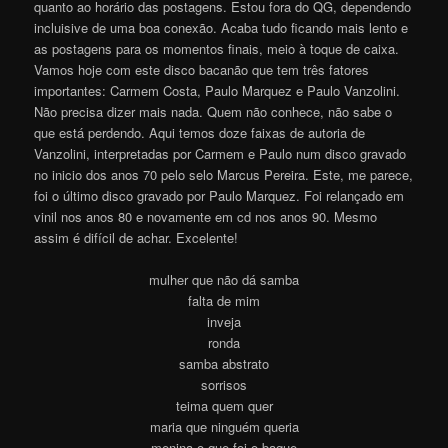
quanto ao horário das postagens. Estou fora do QG, dependendo
incluisive de uma boa conexão. Acaba tudo ficando mais lento e
as postagens para os momentos finais, meio à toque de caixa.
Vamos hoje com este disco bacanão que tem três fatores
importantes: Carmem Costa, Paulo Marquez e Paulo Vanzolini.
Não precisa dizer mais nada. Quem não conhece, não sabe o
que está perdendo. Aqui temos doze faixas de autoria de
Vanzolini, interpretadas por Carmem e Paulo num disco gravado
no inicio dos anos 70 pelo selo Marcus Pereira. Este, me parece,
foi o último disco gravado por Paulo Marquez. Foi relançado em
vinil nos anos 80 e novamente em cd nos anos 90. Mesmo
assim é difícil de achar. Excelente!
mulher que não dá samba
falta de mim
inveja
ronda
samba abstrato
sorrisos
teima quem quer
maria que ninguém queria
menina o que foi o baque