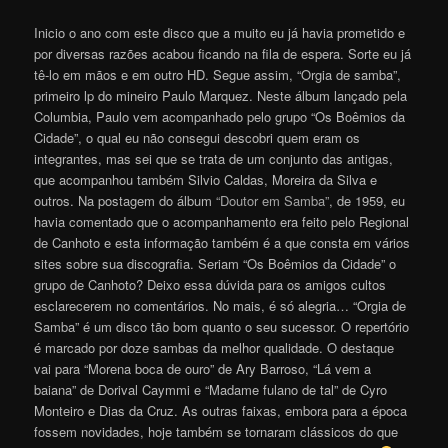
Inicio o ano com este disco que a muito eu já havia prometido e
por diversas razões acabou ficando na fila de espera. Sorte eu já
tê-lo em mãos e em outro HD. Segue assim, “Orgia de samba”,
primeiro lp do mineiro Paulo Marquez. Neste álbum lançado pela
Columbia, Paulo vem acompanhado pelo grupo “Os Boêmios da
Cidade”, o qual eu não consegui descobri quem eram os
integrantes, mas sei que se trata de um conjunto das antigas,
que acompanhou também Silvio Caldas, Moreira da Silva e
outros. Na postagem do álbum
“Doutor em Samba”
, de 1959, eu
havia comentado que o acompanhamento era feito pelo Regional
de Canhoto e esta informação também é a que consta em vários
sites sobre sua discografia. Seriam “Os Boêmios da Cidade” o
grupo de Canhoto? Deixo essa dúvida para os amigos cultos
esclarecerem no comentários. No mais, é só alegria… “Orgia de
Samba” é um disco tão bom quanto o seu sucessor. O repertório
é marcado por doze sambas da melhor qualidade. O destaque
vai para “Morena boca de ouro” de Ary Barroso, “Lá vem a
baiana” de Dorival Caymmi e “Madame fulano de tal” de Cyro
Monteiro e Dias da Cruz. As outras faixas, embora para a época
fossem novidades, hoje também se tornaram clássicos do que