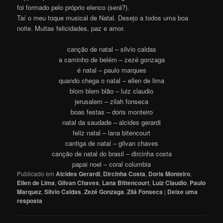
foi formado pelo próprio elenco (será?).
Taí o meu toque musical de Natal. Desejo a todos uma boa
noite. Muitas felicidades, paz e amor.
canção de natal – silvio caldas
a caminho de belém – zezé gonzaga
é natal – paulo marques
quando chega o natal – ellen de lima
blom blem blão – luiz claudio
jerusalem – zilah fonseca
boas festas – doris monteiro
natal da saudade – alcides gerardi
feliz natal – lana bitencourt
cantiga de natal – gilvan chaves
canção de natal do brasil – dircinha costa
papai noel – coral columbia
Publicado em
Alcides Gerardi
,
Dircinha Costa
,
Doris Monteiro
,
Ellen de Lima
,
Gilvan Chaves
,
Lana Bittencourt
,
Luiz Claudio
,
Paulo
Marquez
,
Silvio Caldas
,
Zezé Gonzaga
,
Zilá Fonseca
|
Deixe uma
resposta