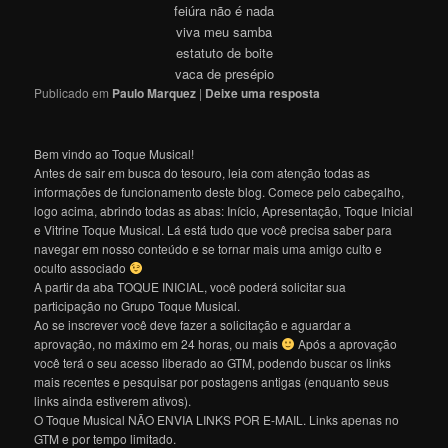
feiúra não é nada
viva meu samba
estatuto de boite
vaca de presépio
Publicado em
Paulo Marquez
|
Deixe uma resposta
Bem vindo ao Toque Musical!
Antes de sair em busca do tesouro, leia com atenção todas as
informações de funcionamento deste blog. Comece pelo cabeçalho,
logo acima, abrindo todas as abas: Início, Apresentação, Toque Inicial
e Vitrine Toque Musical. Lá está tudo que você precisa saber para
navegar em nosso conteúdo e se tornar mais uma amigo culto e
oculto associado
A partir da aba TOQUE INICIAL, você poderá solicitar sua
participação no Grupo Toque Musical.
Ao se inscrever você deve fazer a solicitação e aguardar a
aprovação, no máximo em 24 horas, ou mais
Após a aprovação
você terá o seu acesso liberado ao GTM, podendo buscar os links
mais recentes e pesquisar por postagens antigas (enquanto seus
links ainda estiverem ativos).
O Toque Musical NÃO ENVIA LINKS POR E-MAIL. Links apenas no
GTM e por tempo limitado.