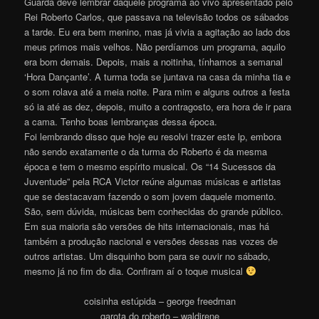
Guarda deve lembrar daquele programa ao vivo apresentado pelo
Rei Roberto Carlos, que passava na televisão todos os sábados
a tarde. Eu era bem menino, mas já vivia a agitação ao lado dos
meus primos mais velhos. Não perdíamos um programa, aquilo
era bom demais. Depois, mais a noitinha, tínhamos a semanal
‘Hora Dançante’. A turma toda se juntava na casa da minha tia e
o som rolava até a meia noite. Para mim e alguns outros a festa
só ia até as dez, depois, muito a contragosto, era hora de ir para
a cama. Tenho boas lembranças dessa época.
Foi lembrando disso que hoje eu resolvi trazer este lp, embora
não sendo exatamente o da turma do Roberto é da mesma
época e tem o mesmo espírito musical. Os “14 Sucessos da
Juventude” pela RCA Victor reúne algumas músicas e artistas
que se destacavam fazendo o som jovem daquele momento.
São, sem dúvida, músicas bem conhecidas do grande público.
Em sua maioria são versões de hits internacionais, mas há
também a produção nacional e versões dessas nas vozes de
outros artistas. Um disquinho bom para se ouvir no sábado,
mesmo já no fim do dia. Confiram aí o toque musical
coisinha estúpida – george freedman
garota do roberto – waldirene