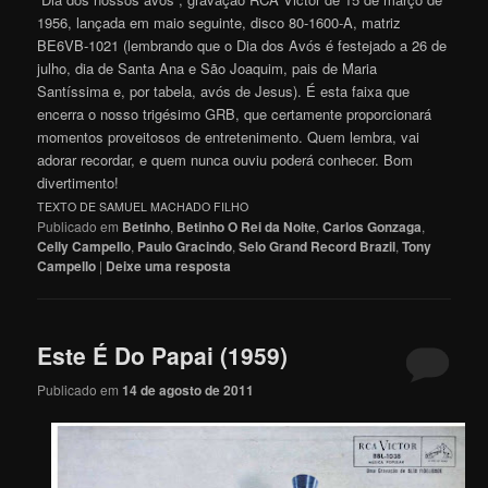
1956, lançada em maio seguinte, disco 80-1600-A, matriz
BE6VB-1021 (lembrando que o Dia dos Avós é festejado a 26 de
julho, dia de Santa Ana e São Joaquim, pais de Maria
Santíssima e, por tabela, avós de Jesus). É esta faixa que
encerra o nosso trigésimo GRB, que certamente proporcionará
momentos proveitosos de entretenimento. Quem lembra, vai
adorar recordar, e quem nunca ouviu poderá conhecer. Bom
divertimento!
TEXTO DE SAMUEL MACHADO FILHO
Publicado em
Betinho
,
Betinho O Rei da Noite
,
Carlos Gonzaga
,
Celly Campello
,
Paulo Gracindo
,
Selo Grand Record Brazil
,
Tony
Campello
|
Deixe uma resposta
Este É Do Papai (1959)
Publicado em
14 de agosto de 2011