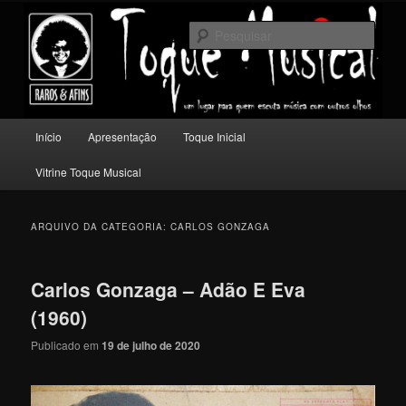
Pular
Pular
Um lugar para quem escuta música com outros olhos.
para
para
Pesqu
o
o
conteúdo
conteúdo
Toque Musical
principal
secundário
Menu
Início
Apresentação
Toque Inicial
principal
Vitrine Toque Musical
ARQUIVO DA CATEGORIA:
CARLOS GONZAGA
Carlos Gonzaga – Adão E Eva
(1960)
Publicado em
19 de julho de 2020