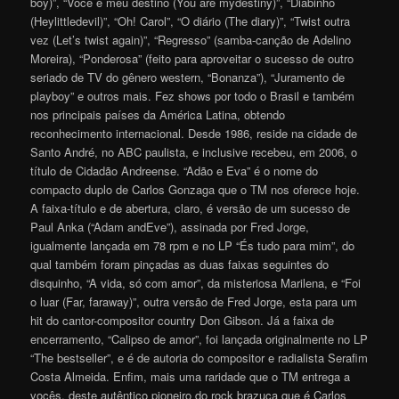
boy)”, “Você é meu destino (You are mydestiny)”, “Diabinho
(Heylittledevil)”, “Oh! Carol”, “O diário (The diary)”, “Twist outra
vez (Let’s twist again)”, “Regresso” (samba-canção de Adelino
Moreira), “Ponderosa” (feito para aproveitar o sucesso de outro
seriado de TV do gênero western, “Bonanza”), “Juramento de
playboy” e outros mais. Fez shows por todo o Brasil e também
nos principais países da América Latina, obtendo
reconhecimento internacional. Desde 1986, reside na cidade de
Santo André, no ABC paulista, e inclusive recebeu, em 2006, o
título de Cidadão Andreense. “Adão e Eva” é o nome do
compacto duplo de Carlos Gonzaga que o TM nos oferece hoje.
A faixa-título e de abertura, claro, é versão de um sucesso de
Paul Anka (“Adam andEve”), assinada por Fred Jorge,
igualmente lançada em 78 rpm e no LP “És tudo para mim”, do
qual também foram pinçadas as duas faixas seguintes do
disquinho, “A vida, só com amor”, da misteriosa Marilena, e “Foi
o luar (Far, faraway)”, outra versão de Fred Jorge, esta para um
hit do cantor-compositor country Don Gibson. Já a faixa de
encerramento, “Calipso de amor”, foi lançada originalmente no LP
“The bestseller”, e é de autoria do compositor e radialista Serafim
Costa Almeida. Enfim, mais uma raridade que o TM entrega a
vocês, deste autêntico pioneiro do rock brazuca que é Carlos