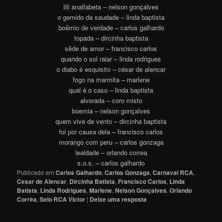
lili analfabeta – nelson gonçalves
o gemido da saudade – linda baptista
boêmio de verdade – carlos galhardo
topada – dircinha baptista
sêde de amor – francisco carlos
quando o sol raiar – linda rodrigues
o diabo é esquisito – césar de alencar
fogo na marmita – marlene
qual é o caso – linda baptista
alvorada – coro misto
boemia – nelson gonçalves
quem vive de vento – dircinha baptista
foi por causa dela – francisco carlos
morango com peru – carlos gonzaga
lealdade – orlando correa
s.o.s. – carlos galhardo
Publicado em
Carlos Galhardo
,
Carlos Gonzaga
,
Carnaval RCA
,
Cesar de Alencar
,
Dircinha Batista
,
Francisco Carlos
,
Linda
Batista
,
Linda Rodrigues
,
Marlene
,
Nelson Gonçalves
,
Orlando
Corrêa
,
Selo RCA Victor
|
Deixe uma resposta