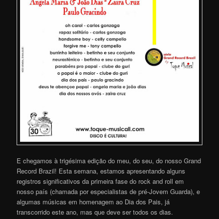
E chegamos à trigésima edição do meu, do seu, do nosso Grand
Record Brazil! Esta semana, estamos apresentando alguns
registros significativos da primeira fase do rock and roll em
nosso país (chamada por especialistas de pré-Jovem Guarda), e
algumas músicas em homenagem ao Dia dos Pais, já
transcorrido este ano, mas que deve ser todos os dias.