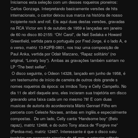
Iniciamos esta seleção com um desses roqueiros pioneiros:
Carlos Gonzaga. Interpretando basicamente versões de hits
internacionais, o cantor deixou sua marca na história de nosso
incipiente rock and roll. Eis aqui duas destas versões, gravadas
na RCA Victor em 9 de outubro de 1959 e lançadas em janeiro
de 60 no disco 80-2155: “Oh! Carol”, de Neil Sedaka e Howard
Greenfield, vertida para o português por Fred Jorge, é o lado A, e
o verso, matriz 13-K2PB-0801, nos traz uma composição de
Paul Anka, vertida por Odair Marzano, “Rapaz solitário” (no
original, “Lonely boy”). Ambas as gravações também sairiam no
LP “The best seller”.
O disco seguinte, o Odeon 14328, lançado em junho de 1958, é
um testemunho de início de carreira de outros dois grande s
nomes roqueiros da época: os irmãos Tony e Celly Campello. No
dia 11 de abril daquele ano, eles inciaram sua trajetória em disco
gravando uma faixa cada um no mesmo 78! E com duas
musicas de autoria do acordeonista Mário Gennari Filho em
parceria com Celeste Novaes, ambas em inglês.e especialmente
compostas.
De um lado, Celly canta “Handsome boy” (Belo
rapaz), matriz 12468, e do outro Tony ataca de “Forgive me”
(Perdoa-me), matriz 12467. Interessante é que o disco saiu
também em compacto simples de 45 rpm, o primeiro editado