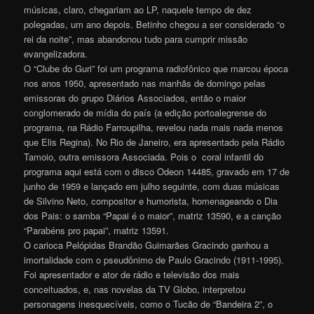
músicas, claro, chegariam ao LP, naquele tempo de dez
polegadas, um ano depois. Betinho chegou a ser considerado “o
rei da noite”, mas abandonou tudo para cumprir missão
evangelizadora.
O “Clube do Guri” foi um programa radiofônico que marcou época
nos anos 1950, apresentado nas manhãs de domingo pelas
emissoras do grupo Diários Associados, então o maior
conglomerado de mídia do país (a edição portoalegrense do
programa, na Rádio Farroupilha, revelou nada mais nada menos
que Elis Regina). No Rio de Janeiro, era apresentado pela Rádio
Tamoio, outra emissora Associada. Pois o
coral infantil do
programa aqui está com o disco Odeon 14485, gravado em 17 de
junho de 1959 e lançado em julho seguinte, com duas músicas
de Silvino Neto, compositor e humorista, homenageando o Dia
dos Pais: o samba “Papai é o maior”, matriz 13590, e a canção
“Parabéns pro papai”, matriz 13591.
O carioca Pelópidas Brandão Guimarães Gracindo ganhou a
imortalidade com o pseudônimo de Paulo Gracindo (1911-1995).
Foi apresentador e ator de rádio e televisão dos mais
conceituados, e, nas novelas da TV Globo, interpretou
personagens inesquecíveis, como o Tucão de “Bandeira 2”, o