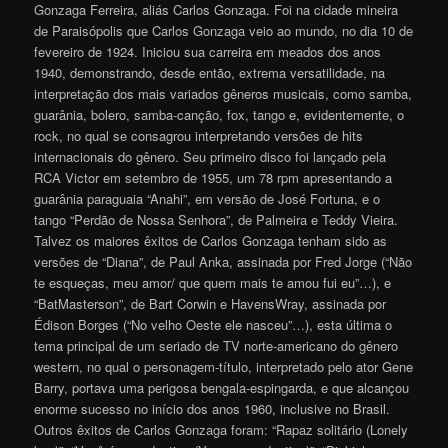
Gonzaga Ferreira, aliás Carlos Gonzaga. Foi na cidade mineira
de Paraisópolis que Carlos Gonzaga veio ao mundo, no dia 10 de
fevereiro de 1924. Iniciou sua carreira em meados dos anos
1940, demonstrando, desde então, extrema versatilidade, na
interpretação dos mais variados gêneros musicais, como samba,
guarânia, bolero, samba-canção, fox, tango e, evidentemente, o
rock, no qual se consagrou interpretando versões de hits
internacionais do gênero. Seu primeiro disco foi lançado pela
RCA Victor em setembro de 1955, um 78 rpm apresentando a
guarânia paraguaia “Anahi”, em versão de José Fortuna, e o
tango “Perdão de Nossa Senhora”, de Palmeira e Teddy Vieira.
Talvez os maiores êxitos de Carlos Gonzaga tenham sido as
versões de “Diana”, de Paul Anka, assinada por Fred Jorge (“Não
te esqueças, meu amor/ que quem mais te amou fui eu”…), e
“BatMasterson”, de Bart Corwin e HavensWray, assinada por
Édison Borges (“No velho Oeste ele nasceu”…)
, esta última o
tema principal de um seriado de TV norte-americano do gênero
western, no qual o personagem-título, interpretado pelo ator Gene
Barry, portava uma perigosa bengala-espingarda, e que alcançou
enorme sucesso no início dos anos 1960, inclusive no Brasil.
Outros êxitos de Carlos Gonzaga foram: “Rapaz solitário (Lonely