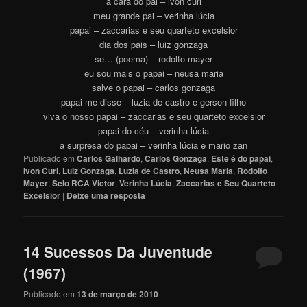
a cara do pai – ivon curi
meu grande pai – verinha lúcia
papai – zaccarias e seu quarteto excelsior
dia dos pais – luiz gonzaga
se… (poema) – rodolfo mayer
eu sou mais o papai – neusa maria
salve o papai – carlos gonzaga
papai me disse – luzia de castro e gerson filho
viva o nosso papai – zaccarias e seu quarteto excelsior
papai do céu – verinha lúcia
a surpresa do papai – verinha lúcia e mario zan
Publicado em
Carlos Galhardo
,
Carlos Gonzaga
,
Este é do papai
,
Ivon Curi
,
Luiz Gonzaga
,
Luzia de Castro
,
Neusa Maria
,
Rodolfo
Mayer
,
Selo RCA Victor
,
Verinha Lúcia
,
Zaccarias e Seu Quarteto
Excelsior
|
Deixe uma resposta
14 Sucessos Da Juventude
(1967)
Publicado em
13 de março de 2010