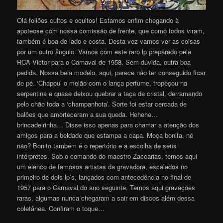
Olá foliões cultos e ocultos! Estamos enfim chegando à
apoteose com nossa comissão de frente, que como todos viram,
também é boa de lado e costa. Desta vez vamos ver as coisas
por um outro ângulo. Vamos com este raro lp preparado pela
RCA Victor para o Carnaval de 1958. Sem dúvida, outra boa
pedida. Nossa bela modelo, aqui, parece não ter conseguido ficar
de pé. ‘Chapou’ o melão com o lança perfume, tropeçou na
serpentina e quase deixou quebrar a taça de cristal, derramando
pelo chão toda a ‘champanhota’. Sorte foi estar cercada de
balões que amorteceram a sua queda. Hehehe…
brincadeirinha… Disse isso apenas para chamar a atenção dos
amigos para a beldade que estampa a capa. Moça bonita, né
não? Bonito também é o repertório e a escolha de seus
intérpretes. Sob o comando do maestro Zaccarias, temos aqui
um elenco de famosos artistas da gravadora, escalados no
primeiro de dois lp’s, lançados com antecedência no final de
1957 para o Carnaval do ano seguinte. Temos aqui gravações
raras, algumas nunca chegaram a sair em discos além dessa
coletânea. Confiram o toque…