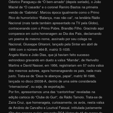
Odorico Paraguaçu de “O bem-amado” (depois seriado), o João
Maciel de “O casarão” e o coronel Ramiro Bastos na primeira
versão de “Gabriela”. Marcou época igualmente como o Primo
Rico do humorístico “Balança, mas não cai”, na lendária Rádio
Nacional (mais tarde também apresentado na TV pela Globo),
contracenando com o Primo Pobre, Brandão Filho. Gracindo aqui
comparece em outra homenagem ao Dia dos Pais, declamando
um poema de mesmo nome, assinado por seu colega na
Nacional, Giuseppe Ghiaroni, lançado pela Sinter em abril de
1956 com o número 464-B, matriz S-1035.
Angela Maria e João Dias, que já haviam feito sucesso
estrondoso gravando em dueto a valsa “Mamãe”, de Herivelto
Martins e David Nasser, em 1956, registrariam em 57 outra valsa
dos mesmos autores, agora homenageando os pais, nada mais
justo. Trata-se de “Deus te abençoe, papai”, matriz M-1986,
lançada no disco 20038-A, dentro de uma série considerada
“internacional”, ou seja, de exportação.
Por fim, apresentamos uma das “cantorinhas” reveladas na
edição carioca do “Clube do Guri”, da Rádio Tamoio. Trata-se de
Zaíra Cruz, que homenageia, curiosamente, os avós, nesta valsa
de Arcênio de Carvalho e Lourival Faissal, intitulada justamente
“Dia dos nossos avós”, gravação RCA Victor de 15 de março de