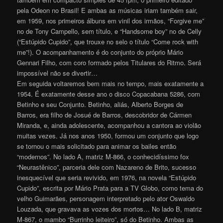
pela Odeon no Brasil! E ambas as músicas iriam também sair,
em 1959, nos primeiros álbuns em vinil dos irmãos, “Forgive me”
no de Tony Campello, sem título, e “Handsome boy” no de Celly
(“Estúpido Cupido”, que trouxe no selo o título “Come rock with
me”!). O acompanhamento é do conjunto do próprio Mário
Gennari Filho, com coro formado pelos Titulares do Ritmo. Será
impossível não se divertir…
Em seguida voltaremos bem mais no tempo, mais exatamente a
1954. É exatamente desse ano o disco Copacabana 5286, com
Betinho e seu Conjunto. Betinho, aliás, Alberto Borges de
Barros, era filho de Josué de Barros, descobridor de Cármen
Miranda, e, ainda adolescente, acompanhou a cantora ao violão
muitas vezes. Já nos anos 1950, formou um conjunto que logo
se tornou o mais solicitado para animar os bailes então
“modernos”. No lado A, matriz M-866, o conhecidíssimo fox
“Neurastênico”, parceria dele com Nazareno de Brito, sucesso
inesquecível que seria revivido, em 1976, na novela “Estúpido
Cupido”, escrita por Mário Prata para a TV Globo, como tema do
velho Guimarães, personagem interpretado pelo ator Oswaldo
Louzada, que gravava as vozes dos mortos… No lado B, matriz
M-867, o mambo “Burrinho leiteiro”, só do Betinho. Ambas as