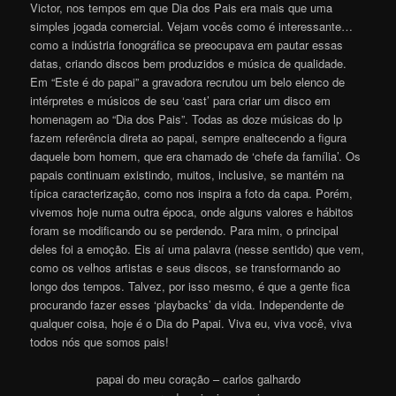
Victor, nos tempos em que Dia dos Pais era mais que uma
simples jogada comercial. Vejam vocês como é interessante…
como a indústria fonográfica se preocupava em pautar essas
datas, criando discos bem produzidos e música de qualidade.
Em “Este é do papai” a gravadora recrutou um belo elenco de
intérpretes e músicos de seu ‘cast’ para criar um disco em
homenagem ao “Dia dos Pais”. Todas as doze músicas do lp
fazem referência direta ao papai, sempre enaltecendo a figura
daquele bom homem, que era chamado de ‘chefe da família’. Os
papais continuam existindo, muitos, inclusive, se mantém na
típica caracterização, como nos inspira a foto da capa. Porém,
vivemos hoje numa outra época, onde alguns valores e hábitos
foram se modificando ou se perdendo. Para mim, o principal
deles foi a emoção. Eis aí uma palavra (nesse sentido) que vem,
como os velhos artistas e seus discos, se transformando ao
longo dos tempos. Talvez, por isso mesmo, é que a gente fica
procurando fazer esses ‘playbacks’ da vida. Independente de
qualquer coisa, hoje é o Dia do Papai. Viva eu, viva você, viva
todos nós que somos pais!
papai do meu coração – carlos galhardo