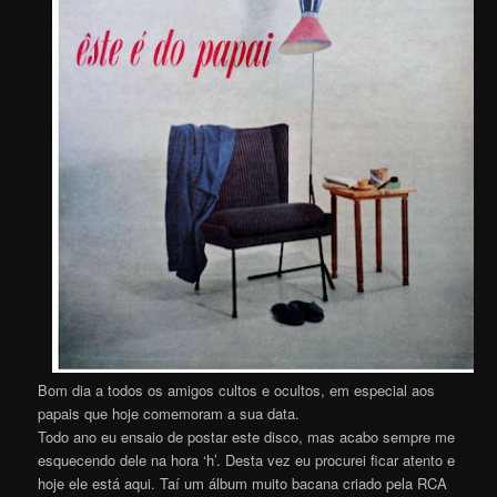
Bom dia a todos os amigos cultos e ocultos, em especial aos
papais que hoje comemoram a sua data.
Todo ano eu ensaio de postar este disco, mas acabo sempre me
esquecendo dele na hora ‘h’. Desta vez eu procurei ficar atento e
hoje ele está aqui. Taí um álbum muito bacana criado pela RCA