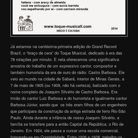
Já estamos na centésima-primeira edição do Grand Record
Brazil, o “braço de cera” do Toque Musical, dedicado à era das
78 rotações por minuto. E nela oferecemos uma significativa
amostra do trabalho de um expressivo cantor, compositor e
também humorista da era de ouro do rádio: Castro Barbosa. Ele
veio ao mundo na cidade de Sabará, interior de Minas Gerais, a
7 de maio de 1905 (ou 1909, não há certeza), batizado com o
nome completo de Joaquim Silvério de Castro Barbosa. Era
irmão do cantor Luiz Barbosa e do humorista e igualmente cantor
Barbosa Júnior, sendo que os três eram filhos de um engenheiro
que participara da construção da antiga estrada de ferro Rio-São
Paulo. Ainda durante a infância de nosso Joaquim Silvério, a
família se transfere para a então Capital da República, o Rio de
Janeiro. Em 1924, ele passa a cursar uma escola comercial,
formando-se em Contabilidade. Entre 1926 e 1928, trabalha na