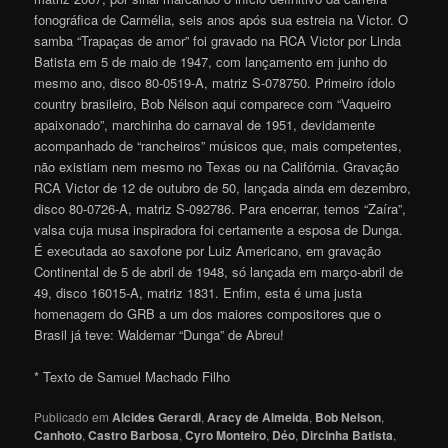
fonográfica de Carmélia, seis anos após sua estreia na Victor. O
samba “Trapaças de amor” foi gravado na RCA Victor por Linda
Batista em 5 de maio de 1947, com lançamento em junho do
mesmo ano, disco 80-0519-A, matriz S-078750. Primeiro ídolo
country brasileiro, Bob Nélson aqui comparece com “Vaqueiro
apaixonado”, marchinha do carnaval de 1951, devidamente
acompanhado de “rancheiros” músicos que, mais competentes,
não existiam nem mesmo no Texas ou na Califórnia. Gravação
RCA Victor de 12 de outubro de 50, lançada ainda em dezembro,
disco 80-0726-A, matriz S-092786. Para encerrar, temos “Zaíra”,
valsa cuja musa inspiradora foi certamente a esposa de Dunga.
É executada ao saxofone por Luiz Americano, em gravação
Continental de 5 de abril de 1948, só lançada em março-abril de
49, disco 16015-A, matriz 1831. Enfim, esta é uma justa
homenagem do GRB a um dos maiores compositores que o
Brasil já teve: Waldemar “Dunga” de Abre
u
!
* Texto de Samuel Machado Filho
Publicado em
Alcides Gerardi
,
Aracy de Almeida
,
Bob Nelson
,
Canhoto
,
Castro Barbosa
,
Cyro Monteiro
,
Déo
,
Dircinha Batista
,