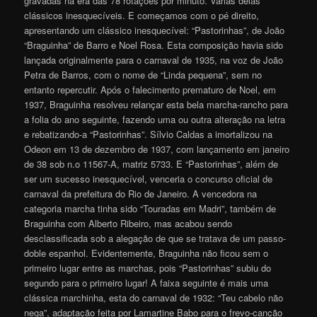
gravadas na era das 78 rotações por minuto. Várias delas
clássicos inesquecíveis. E começamos com o pé direito,
apresentando um clássico inesquecível: “Pastorinhas”, de João
“Braguinha” de Barro e Noel Rosa. Esta composição havia sido
lançada originalmente para o carnaval de 1935, na voz de João
Petra de Barros, com o nome de “Linda pequena”, sem no
entanto repercutir. Após o falecimento prematuro de Noel, em
1937, Braguinha resolveu relançar esta bela marcha-rancho para
a folia do ano seguinte, fazendo uma ou outra alteração na letra
e rebatizando-a “Pastorinhas”. Sílvio Caldas a imortalizou na
Odeon em 13 de dezembro de 1937, com lançamento em janeiro
de 38 sob n.o 11567-A, matriz 5733. E “Pastorinhas”, além de
ser um sucesso inesquecível, venceria o concurso oficial de
carnaval da prefeitura do Rio de Janeiro. A vencedora na
categoria marcha tinha sido “Touradas em Madri”, também de
Braguinha com Alberto Ribeiro, mas acabou sendo
desclassificada sob a alegação de que se tratava de um passo-
doble espanhol. Evidentemente, Braguinha não ficou sem o
primeiro lugar entre as marchas, pois “Pastorinhas” subiu do
segundo para o primeiro lugar! A faixa seguinte é mais uma
clássica marchinha, esta do carnaval de 1932: “Teu cabelo não
nega”, adaptação feita por Lamartine Babo para o frevo-canção