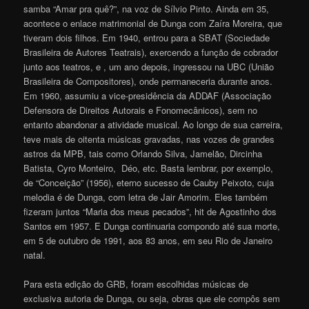
samba “Amar pra quê?”, na voz de Sílvio Pinto. Ainda em 35,
acontece o enlace matrimonial de Dunga com Zaíra Moreira, que
tiveram dois filhos. Em 1940, entrou para a SBAT (Sociedade
Brasileira de Autores Teatrais), exercendo a função de cobrador
junto aos teatros, e , um ano depois, ingressou na UBC (União
Brasileira de Compositores), onde permaneceria durante anos.
Em 1960, assumiu a vice-presidência da ADDAF (Associação
Defensora de Direitos Autorais e Fonomecânicos), sem no
entanto abandonar a atividade musical. Ao longo de sua carreira,
teve mais de oitenta músicas gravadas, nas vozes de grandes
astros da MPB, tais como Orlando Silva, Jamelão, Dircinha
Batista, Cyro Monteiro, Déo, etc. Basta lembrar, por exemplo,
de “Conceição” (1956), eterno sucesso de Cauby Peixoto, cuja
melodia é de Dunga, com letra de Jair Amorim. Eles também
fizeram juntos “Maria dos meus pecados”, hit de Agostinho dos
Santos em 1957. E Dunga continuaria compondo até sua morte,
em 5 de outubro de 1991, aos 83 anos, em seu Rio de Janeiro
natal.
Para esta edição do GRB, foram escolhidas músicas de
exclusiva autoria de Dunga, ou seja, obras que ele compôs sem