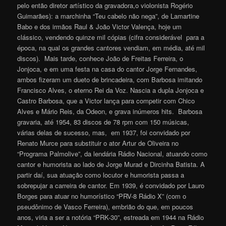
pelo então diretor artístico da gravadora,o violonista Rogério
Guimarães): a marchinha “Teu cabelo não nega”, de Lamartine
Babo e dos irmãos Raul & João Victor Valença, hoje um
clássico, vendendo quinze mil cópias (cifra considerável para a
época, na qual os grandes cantores vendiam, em média, até mil
discos). Mais tarde, conhece João de Freitas Ferreira, o
Jonjoca, e em uma festa na casa do cantor Jorge Fernandes,
ambos fizeram um dueto de brincadeira, com Barbosa imitando
Francisco Alves, o eterno Rei da Voz. Nascia a dupla Jonjoca e
Castro Barbosa, que a Victor lança para competir com Chico
Alves e Mário Reis, da Odeon, e grava inúmeros hits. Barbosa
gravaria, até 1954, 83 discos de 78 rpm com 150 músicas,
várias delas de sucesso, mas, em 1937, foi convidado por
Renato Murce para substituir o ator Artur de Oliveira no
“Programa Palmolive”, da lendária Rádio Nacional, atuando como
cantor e humorista ao lado de Jorge Murad e Dircinha Batista. A
partir daí, sua atuação como locutor e humorista passa a
sobrepujar a carreira de cantor. Em 1939, é convidado por Lauro
Borges para atuar no humorístico “PRV-8 Rádio X” (com o
pseudônimo de Vasco Ferreira), embrião do que, em poucos
anos, viria a ser a notória “PRK-30”, estreada em 1944 na Rádio