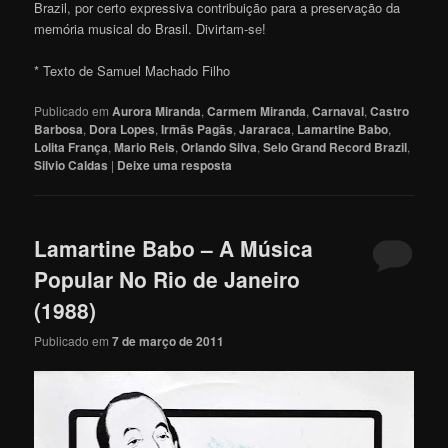
Brazil, por certo expressiva contribuição para a preservação da
memória musical do Brasil. Divirtam-s
e
!
* Texto de Samuel Machado Filho
Publicado em
Aurora Miranda
,
Carmem Miranda
,
Carnaval
,
Castro
Barbosa
,
Dora Lopes
,
Irmãs Pagãs
,
Jararaca
,
Lamartine Babo
,
Lolita França
,
Mario Reis
,
Orlando Silva
,
Selo Grand Record Brazil
,
Silvio Caldas
|
Deixe uma resposta
Lamartine Babo – A Música
Popular No Rio de Janeiro
(1988)
Publicado em
7 de março de 2011