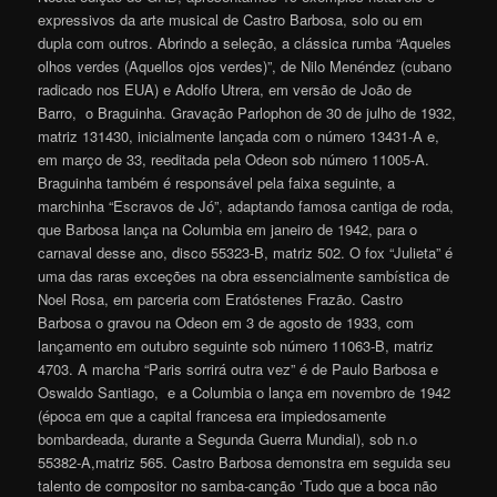
expressivos da arte musical de Castro Barbosa, solo ou em
dupla com outros. Abrindo a seleção, a clássica rumba “Aqueles
olhos verdes (Aquellos ojos verdes)”, de Nilo Menéndez (cubano
radicado nos EUA) e Adolfo Utrera, em versão de João de
Barro, o Braguinha. Gravação Parlophon de 30 de julho de 1932,
matriz 131430, inicialmente lançada com o número 13431-A e,
em março de 33, reeditada pela Odeon sob número 11005-A.
Braguinha também é responsável pela faixa seguinte, a
marchinha “Escravos de Jó”, adaptando famosa cantiga de roda,
que Barbosa lança na Columbia em janeiro de 1942, para o
carnaval desse ano, disco 55323-B, matriz 502. O fox “Julieta” é
uma das raras exceções na obra essencialmente sambística de
Noel Rosa, em parceria com Eratóstenes Frazão. Castro
Barbosa o gravou na Odeon em 3 de agosto de 1933, com
lançamento em outubro seguinte sob número 11063-B, matriz
4703. A marcha “Paris sorrirá outra vez” é de Paulo Barbosa e
Oswaldo Santiago, e a Columbia o lança em novembro de 1942
(época em que a capital francesa era impiedosamente
bombardeada, durante a Segunda Guerra Mundial), sob n.o
55382-A,matriz 565. Castro Barbosa demonstra em seguida seu
talento de compositor no samba-canção ‘Tudo que a boca não