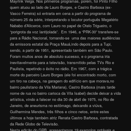
Mayrink Veiga. Nos primeiros programas, porém, foi Pinto Filho
quem atuou ao lado de Lauro Borges, e Castro Barbosa (ex-
Vasco Ferreira) só entraria em cena a partir do programa de
número 25 da série, interpretando o locutor português Megatério
Nababo d’Alicerce, com Lauro no papel de Otelo Trigueiro, o
“porigrota da voz lantijolada”. Em 1946, a “PRK-30” transfere-se
para a Rádio Nacional, tornando-se uma das maiores audiências
da emissora estatal da Praça Mauá,indo depois para a Tupi,
sendo, a partir de 1951, apresentado também em São Paulo.
Foram muitos anos de absoluto sucesso, e o programa iria
inevitavelmente para a televisão, transmitido pelas TVs Rio e
Paulista, repetindo o êxito no rádio. Em 1967, com a trágica
morte do parceiro Lauro Borges (ele foi encontrado morto, com
um tiro na cabeça, na garagem do edifício em que morava,no
bairro paulistano da Vila Mariana), Castro Barbosa (mais tarde
nome de rua no bairro carioca da Vila Isabel) decide deixar a vida
artística, vindo a falecer no dia 30 de abril de 1975, no Rio de
Janeiro, de aneurisma no estômago, deixando a viúva,
Guilhermina Mendes, três filhos e cinco netos, entre estes
últimos a hoje também atriz Renata Castro Barbosa, contratada
da Rede Globo de Televisão.
Nesta edição do GRB, apresentamos 19 exemplos notáveis e