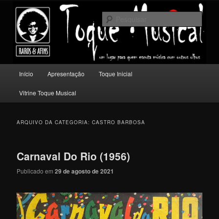
Pular
Pular
Um lugar para quem escuta música com outros olhos.
para
para
Pesqu
o
o
conteúdo
conteúdo
Toque Musical
principal
secundário
Menu
Início
Apresentação
Toque Inicial
principal
Vitrine Toque Musical
ARQUIVO DA CATEGORIA:
CASTRO BARBOSA
Carnaval Do Rio (1956)
Publicado em
29 de agosto de 2021