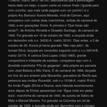
11540-B, matriz 5670. No fim, descobre-se que a personagem
havia dado um beijo, e quem canta os versos finais (“guarde para
mim unzinho, que mais tarde pagarei com um jurinho”) é o
próprio Ary Barroso! Aurora Miranda, irmã de Cármen, aqui
comparece com outras duas marchinhas, ambas do carnaval de
1940, e em gravações Victor. A primeira é “Que horas são
estas?”, de Antônio Almeida e Oswaldo Santiago, do carnaval de
1940. Foi gravada em 18 de outubro de 1939, e lançada ainda
em dezembro sob n.o 34530-A, matriz 33191. Dias antes, a 3 de
outubro de 39, Aurora já havia gravado “Não vejo jeito”, de
Ismael Silva, lançada em novembro seguinte com o n.o 34519-B,
matriz 33170. A carioca Dora Lopes (1922-1983), grande
compositora e intérprete de sambas, comparece aqui com a
divertida marchinha “Fila do gargarejo”, dela própria em parceria
com José Batista e Nilo Viana. É do carnaval de 1958, lançada
em fins do ano anterior pela Mocambo, gravadora do Recife que
pertencia aos irmãos Rozenblit, sob n.o 15196-A, matriz R-910.
As Irmãs Pagãs (Elvira e Rosina, esta falecida recentemente,
anos depois de Elvira) apresentam-nos “Água mole em pedra
dura”, marchinha do carnaval de 1940, de autoria de Sátiro de
Melo e Manoel Moreira. Foi gravada na Columbia em 24 de
outubro de 1939, e lançada ainda em dezembro com o número