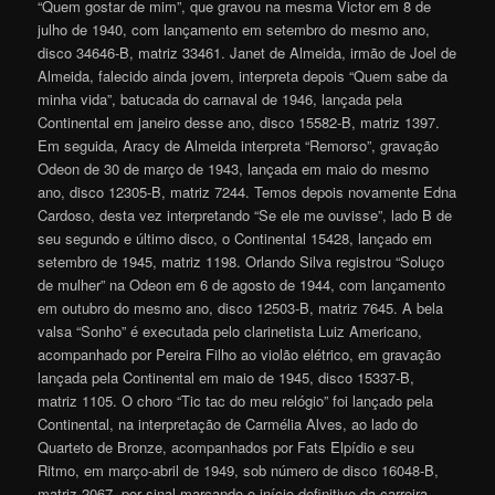
“Quem gostar de mim”, que gravou na mesma Victor em 8 de
julho de 1940, com lançamento em setembro do mesmo ano,
disco 34646-B, matriz 33461. Janet de Almeida, irmão de Joel de
Almeida, falecido ainda jovem, interpreta depois “Quem sabe da
minha vida”, batucada do carnaval de 1946, lançada pela
Continental em janeiro desse ano, disco 15582-B, matriz 1397.
Em seguida, Aracy de Almeida interpreta “Remorso”, gravação
Odeon de 30 de março de 1943, lançada em maio do mesmo
ano, disco 12305-B, matriz 7244. Temos depois novamente Edna
Cardoso, desta vez interpretando “Se ele me ouvisse”, lado B de
seu segundo e último disco, o Continental 15428, lançado em
setembro de 1945, matriz 1198. Orlando Silva registrou “Soluço
de mulher” na Odeon em 6 de agosto de 1944, com lançamento
em outubro do mesmo ano, disco 12503-B, matriz 7645. A bela
valsa “Sonho” é executada pelo clarinetista Luiz Americano,
acompanhado por Pereira Filho ao violão elétrico, em gravação
lançada pela Continental em maio de 1945, disco 15337-B,
matriz 1105. O choro “Tic tac do meu relógio” foi lançado pela
Continental, na interpretação de Carmélia Alves, ao lado do
Quarteto de Bronze, acompanhados por Fats Elpídio e seu
Ritmo, em março-abril de 1949, sob número de disco 16048-B,
matriz 2067, por sinal marcando o início definitivo da carreira