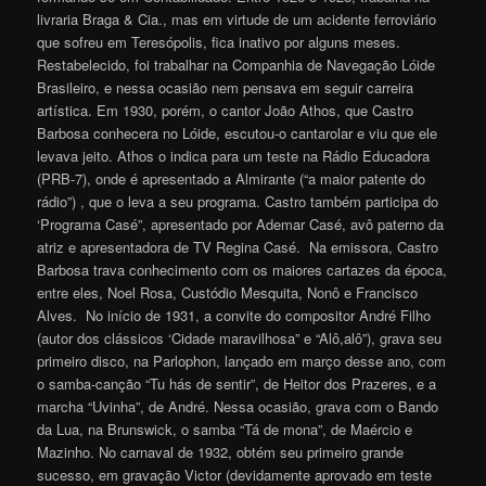
livraria Braga & Cia., mas em virtude de um acidente ferroviário
que sofreu em Teresópolis, fica inativo por alguns meses.
Restabelecido, foi trabalhar na Companhia de Navegação Lóide
Brasileiro, e nessa ocasião nem pensava em seguir carreira
artística. Em 1930, porém, o cantor João Athos, que Castro
Barbosa conhecera no Lóide, escutou-o cantarolar e viu que ele
levava jeito. Athos o indica para um teste na Rádio Educadora
(PRB-7), onde é apresentado a Almirante (“a maior patente do
rádio”) , que o leva a seu programa. Castro também participa do
‘Programa Casé”, apresentado por Ademar Casé, avô paterno da
atriz e apresentadora de TV Regina Casé. Na emissora, Castro
Barbosa trava conhecimento com os maiores cartazes da época,
entre eles, Noel Rosa, Custódio Mesquita, Nonô e Francisco
Alves. No início de 1931, a convite do compositor André Filho
(autor dos clássicos ‘Cidade maravilhosa” e “Alô,alô”), grava seu
primeiro disco, na Parlophon, lançado em março desse ano, com
o samba-canção “Tu hás de sentir”, de Heitor dos Prazeres, e a
marcha “Uvinha”, de André. Nessa ocasião, grava com o Bando
da Lua, na Brunswick, o samba “Tá de mona”, de Maércio e
Mazinho. No carnaval de 1932, obtém seu primeiro grande
sucesso, em gravação Victor (devidamente aprovado em teste