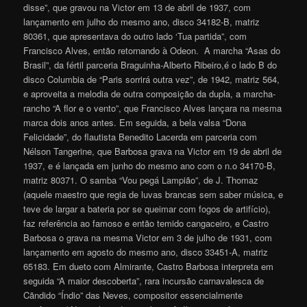
disse”, que gravou na Victor em 13 de abril de 1937, com
lançamento em julho do mesmo ano, disco 34182-B, matriz
80361, que apresentava do outro lado ‘Tua partida”, com
Francisco Alves, então retornando à Odeon. A marcha “Asas do
Brasil”, da fértil parceria Braguinha-Alberto Ribeiro,é o lado B do
disco Columbia de “Paris sorrirá outra vez”, de 1942, matriz 564,
e aproveita a melodia de outra composição da dupla, a marcha-
rancho “A flor e o vento”, que Francisco Alves lançara na mesma
marca dois anos antes. Em seguida, a bela valsa “Dona
Felicidade”, do flautista Benedito Lacerda em parceria com
Nélson Tangerine, que Barbosa grava na Victor em 19 de abril de
1937, e é lançada em junho do mesmo ano com o n.o 34170-B,
matriz 80371. O samba “Vou pegá Lampião”, de J. Thomaz
(aquele maestro que regia de luvas brancas sem saber música, e
teve de largar a bateria por se queimar com fogos de artifício),
faz referência ao famoso e então temido cangaceiro, e Castro
Barbosa o grava na mesma Victor em 3 de julho de 1931, com
lançamento em agosto do mesmo ano, disco 33451-A, matriz
65183. Em dueto com Almirante, Castro Barbosa interpreta em
seguida “A maior descoberta”, rara incursão carnavalesca de
Cãndido “Índio” das Neves, compositor essencialmente