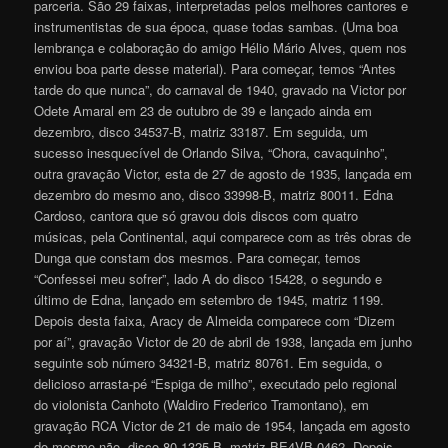
parceria. São 29 faixas, interpretadas pelos melhores cantores e
instrumentistas de sua época, quase todas sambas. (Uma boa
lembrança e colaboração do amigo Hélio Mário Alves, quem nos
enviou boa parte desse material). Para começar, temos “Antes
tarde do que nunca”, do carnaval de 1940, gravado na Victor por
Odete Amaral em 23 de outubro de 39 e lançado ainda em
dezembro, disco 34537-B, matriz 33187. Em seguida, um
sucesso inesquecível de Orlando Silva, “Chora, cavaquinho”,
outra gravação Victor, esta de 27 de agosto de 1935, lançada em
dezembro do mesmo ano, disco 33998-B, matriz 80011. Edna
Cardoso, cantora que só gravou dois discos com quatro
músicas, pela Continental, aqui comparece com as três obras de
Dunga que constam dos mesmos. Para começar, temos
“Confessei meu sofrer”, lado A do disco 15428, o segundo e
último de Edna, lançado em setembro de 1945, matriz 1199.
Depois desta faixa, Aracy de Almeida comparece com “Dizem
por aí”, gravação Victor de 20 de abril de 1938, lançada em junho
seguinte sob número 34321-B, matriz 80761. Em seguida, o
delicioso arrasta-pé “Espiga de milho”, executado pelo regional
do violonista Canhoto (Waldiro Frederico Tramontano), em
gravação RCA Victor de 21 de maio de 1954, lançada em agosto
do mesmo não, disco 80-1325-B, matriz BE4VB-0462. Depois,