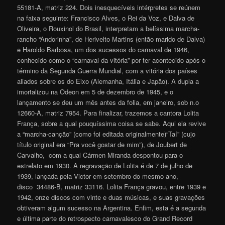
55181-A, matriz 224. Dois inesquecíveis intérpretes se reúnem
na faixa seguinte: Francisco Alves, o Rei da Voz, e Dalva de
Oliveira, o Rouxinol do Brasil, interpretam a belíssima marcha-
rancho “Andorinha”, de Herivelto Martins (então marido de Dalva)
e Haroldo Barbosa, um dos sucessos do carnaval de 1946,
conhecido como o “carnaval da vitória” por ter acontecido após o
término da Segunda Guerra Mundial, com a vitória dos países
aliados sobre os do Eixo (Alemanha, Itália e Japão). A dupla a
imortalizou na Odeon em 5 de dezembro de 1945, e o
lançamento se deu um mês antes da folia, em janeiro, sob n.o
12660-A, matriz 7954. Para finalizar, trazemos a cantora Lolita
França, sobre a qual pouquíssima coisa se sabe. Aqui ela revive
a “marcha-canção” (como foi editada originalmente)“Taí” (cujo
título original era “Pra você gostar de mim”), de Joubert de
Carvalho, com a qual Cármen Miranda despontou para o
estrelato em 1930. A regravação de Lolita é de 7 de julho de
1939, lançada pela Victor em setembro do mesmo ano,
disco 34486-B, matriz 33116. Lolita França gravou, entre 1939 e
1942, onze discos com vinte e duas músicas, e suas gravações
obtiveram algum sucesso na Argentina. Enfim, esta é a segunda
e última parte do retrospecto carnavalesco do Grand Record