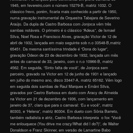
1945, em fevereiro,com o número 15279-B, matriz 1032. O
clássico frevo, porém, ficaria mais conhecido a partir de 1950,
numa gravação instrumental da Orquestra Tabajara de Severino
Araújo. Da dupla de Castro Barbosa com Jonjoca vêm três
sambas notáveis. O primeiro é o clássico “Adeus”, de Ismael
Silva, Noel Rosa e Francisco Alves, gravação Victor de 12 de
abril de 1932, lançada em maio seguinte sob n.o 33548-B,matriz
65451. Da mesma santíssima trindade é “Dona do lugar”,
gravação Odeon de 23 de dezembro de 1932, lançada um mês
antes do carnaval de 33, janeiro, com o n.o 10966-B, matriz
4562. Em seguida, “Sinto falta de você”, de Jonjoca sem
parceiro, gravado na Victor em 12 de junho de 1931 e lançado
em julho do mesmo ano, disco 33447-A, matriz 65162. Vêm logo
em seguida dois sambas de Raul Marques e Ernâni Silva,
gravados por Castro Barbosa em dueto com Aracy de Almeida
na Victor em 21 de dezembro de 1936, com lançamento em
janeiro de 37, claro que para o carnaval: ‘Eu e você”, matriz
80303, e ‘Helena”, matriz 80304. Em dueto com Sônia Barreto,
também radialista e atriz, Castro Barbosa interpreta o fox “Você
me enlouquece (You drive me crazy/What did I do?)”, de Walter
Donaldson e Franz Skinner, em versão de Lamartine Babo