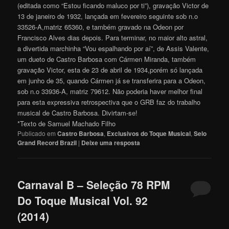
(editada como “Estou ficando maluco por ti”), gravação Victor de
13 de janeiro de 1932, lançada em fevereiro seguinte sob n.o
33526-A,matriz 65360, e também gravado na Odeon por
Francisco Alves dias depois. Para terminar, no maior alto astral,
a divertida marchinha “Vou espalhando por aí”, de Assis Valente,
um dueto de Castro Barbosa com Cármen Miranda, também
gravação Victor, esta de 23 de abril de 1934,porém só lançada
em junho de 35, quando Cármen já se transferira para a Odeon,
sob n.o 33936-A, matriz 79612. Não poderia haver melhor final
para esta expressiva retrospectiva que o GRB faz do trabalho
musical de Castro Barbosa. Divirtam-s
e
!
*Texto de Samuel Machado Filho
Publicado em
Castro Barbosa
,
Exclusivos do Toque Musical
,
Selo
Grand Record Brazil
|
Deixe uma resposta
Carnaval B – Seleção 78 RPM
Do Toque Musical Vol. 92
(2014)