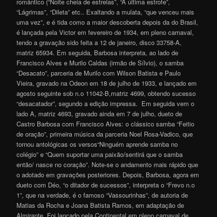
romântico (“Noite cheia de estrelas”, “A última estrofe”,
“Lágrimas”, “Dileta” etc.. Exaltando a mulata, “que venceu mais
uma vez”, e é tida como a maior descoberta depois da do Brasil,
é lançada pela Victor em fevereiro de 1934, em pleno carnaval,
tendo a gravação sido feita a 12 de janeiro, disco 33758-A,
matriz 65934. Em seguida, Barbosa interpreta, ao lado de
Francisco Alves e Murilo Caldas (irmão de Sílvio), o samba
“Desacato”, parceria de Murilo com Wilson Batista e Paulo
Vieira, gravado na Odeon em 18 de julho de 1933, e lançado em
agosto seguinte sob n.o 11042-B,matriz 4699, obtendo sucesso
“desacatador”, segundo a edição impressa. Em seguida vem o
lado A, matriz 4693, gravado ainda em 7 de julho, dueto de
Castro Barbosa com Francisco Alves: o clássico samba “Feitio
de oração”, primeira música da parceria Noel Rosa-Vadico, que
tornou antológicas os versos“Ninguém aprende samba no
colégio” e “Quem suportar uma paixão/sentirá que o samba
então/ nasce no coração”. Note-se o andamento mais rápido que
o adotado em gravações posteriores. Depois, Barbosa, agora em
dueto com Déo, “o ditador de sucessos”, interpreta o “Frevo n.o
1”, que na verdade, é o famoso “Vassourinhas”, de autoria de
Matias da Rocha e Joana Batista Ramos, em adaptação de
Almirante. Foi lançado pela Continental em pleno carnaval de