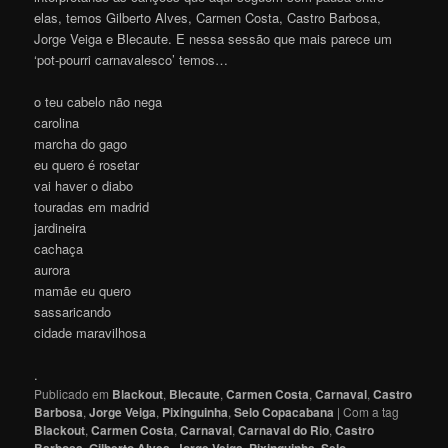
elas, temos Gilberto Alves, Carmen Costa, Castro Barbosa,
Jorge Veiga e Blecaute. E nessa sessão que mais parece um
‘pot-pourri carnavalesco’ temos…
o teu cabelo não nega
carolina
marcha do gago
eu quero é rosetar
vai haver o diabo
touradas em madrid
jardineira
cachaça
aurora
mamãe eu quero
sassaricando
cidade maravilhosa
.
Publicado em
Blackout
,
Blecaute
,
Carmen Costa
,
Carnaval
,
Castro
Barbosa
,
Jorge Veiga
,
Pixinguinha
,
Selo Copacabana
|
Com a tag
Blackout
,
Carmen Costa
,
Carnaval
,
Carnaval do Rio
,
Castro
Barbosa
,
Gilberto Alves
,
Jorge Veiga
,
Pixinguinha
,
Selo