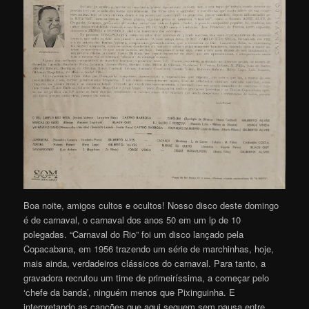
Boa noite, amigos cultos e ocultos! Nosso disco deste domingo
é de carnaval, o carnaval dos anos 50 em um lp de 10
polegadas. “Carnaval do Rio” foi um disco lançado pela
Copacabana, em 1956 trazendo um série de marchinhas, hoje,
mais ainda, verdadeiros clássicos do carnaval. Para tanto, a
gravadora recrutou um time de primeiríssima, a começar pelo
‘chefe da banda’, ninguém menos que Pixinguinha. E
interpretando as canções que aqui seguem sem pausa entre