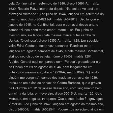
pela Continental em setembro de 1946, disco 15691-A, matriz
1639. Roberto Paiva interpreta depois “Não sei se voltarei”, em
gravação Victor de 13 de julho de 1944, lançada em setembro do
mesmo ano, disco 80-0211-A, matriz S-078018. Déo lançou em
janeiro de 1945, na Continental, para o carnaval desse ano, o
samba “Nunca senti tanto amor”, matriz 912. Em junho do
mesmo ano, ele lançou pela mesma marca outro samba de
Dunga, “Orgulhosa”, disco 15356-A, matriz 1128. Em seguida,
volta Edna Cardoso, desta vez cantando “Pandeiro triste”,
lançado em agosto, também de 1945, e pela mesma Continental,
abrindo seu disco de estreia, número 15408, matriz 1201.
Alcides Gerardi aqui comparece com “Perdoa”, gravado por ele
na Odeon em 29 de agosto de 1946, com lançamento em
outubro do mesmo ano, disco 12730-A, matriz 8092. “Quando
alguém me pergunta”, samba destinado ao carnaval de 1939,
tornou-se um clássico na voz de Castro Barbosa, que o gravou
na Columbia em 12 de janeiro desse ano, com lançamento bem
em cima da folia, em fevereiro, disco 55015-B, matriz 125. Cyro
Monteiro, em seguida, interpreta “Que é isso, Isabel?”, gravação
Victor de 3 de junho de 1942, lançada em agosto do mesmo ano,
disco 34950-B, matriz S-052544. Poderemos apreciá-lo ainda em