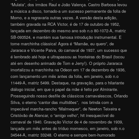
“Mulata”, dos irmãos Raul e João Valença. Castro Barbosa levou
a música a disco, tornado-a um sucesso permanente da folia de
Momo, e a regravaria outras vezes. A versão desta edição,
também gravada na RCA Victor, é de 17 de outubro de 1952,
lançada em dezembro do mesmo ano sob n.o 80-1072-A, matriz
SB-093524, e mantém sua famosa introdução instrumental. E
tome marchinha clássica! Agora é “Mamãe, eu quero”, de
Jararaca e Vicente Paiva, do carnaval de 1937, um sucesso que
é lembrado até hoje e ultrapassou as fronteiras do Brasil (tocou
até em desenho animado de Tom e Jerry!). O próprio Jararaca
imortalizou a marchinha na Odeon em 17 de dezembro de 1936,
com lançamento um mês antes da folia, em janeiro, sob n.o
11449-A, matriz 5499. Destaque, na gravação, para o hilariante
diálogo inicial, em que o papel da mãe é feito por Almirante.
Prosseguindo nosso desfile de clássicos carnavalescos, Orlando
Silva, o eterno “cantor das multidões”, nos brinda com a
impecável marcha-rancho “Malmequer”, de Newton Teixeira e
Cristóvão de Alencar, o “amigo velho”, hit inesquecível do
carnaval de 1940. Gravação Victor de 4 de novembro de 1939,
lançada um mês antes do tríduo momesco, em janeiro, sob n.o
34544-A, matriz 33248. O eterno e sempre bem-humorado