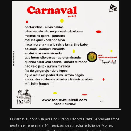
O carnaval continua aqui no Grand Record Brazil. Apresentamos
nesta semana mais 14 músicas destinadas à folia de Momo,