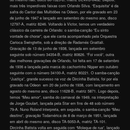
mais três imperdíveis faixas com Orlando Silva. “Esquisita” é da
safra do Cantor das Multidões na Odeon, por ele gravado em 23
de junho de 1947 e lançado em setembro do mesmo ano, disco
12797-A, matriz 8246. Voltando à Victor, temos um verdadeiro
clássico da carreira de Orlando: o samba-canção “Eu sinto
vontade de chorar”, que ele canta acompanhado pela Orquestra
Carioca Swingtette, sob a direção de Radamés Gnattali.
Gravação de 13 de junho de 1938, lançada em setembro
seguinte sob número 34354-B, matriz 80826. “Foi você”, outra
das melhores gravações de Orlando, foi feita em 17 de setembro
de 1936 e lançada pela marca do cachorrinho Nipper em outubro
seguinte com o número 34100-A, matriz 80221. O samba-canção
“Justiça”, grande sucesso na voz de Dircinha Batista, foi por ela
gravado na Odeon em 20 de junho de 1938, com lançamento em
agosto do mesmo ano, disco 11628-B, matriz 5871. Logo depois,
temos “Meu amor”, samba do carnaval de 1949, na interpretação
de Jorge Goulart, lançada pela Star em fins de 48 sob número
79-A. Nuno Roland interpreta, em seguida, o samba-canção “Meu
destino”, gravação Todamérica de 8 de março de 1951, lançada
em abril do mesmo ano, disco TA-5053-A, matriz TA-101.
Dircinha Batista volta em seguida com “Moleque de rua”, lançado