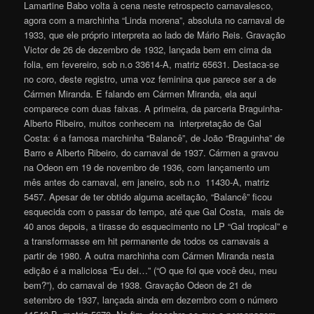
Lamartine Babo volta à cena neste retrospecto carnavalesco,
agora com a marchinha “Linda morena”, absoluta no carnaval de
1933, que ele próprio interpreta ao lado de Mário Reis. Gravação
Victor de 26 de dezembro de 1932, lançada bem em cima da
folia, em fevereiro, sob n.o 33614-A, matriz 65631. Destaca-se
no coro, deste registro, uma voz feminina que parece ser a de
Cármen Miranda. E falando em Cármen Miranda, ela aqui
comparece com duas faixas. A primeira, da parceria Braguinha-
Alberto Ribeiro, muitos conhecem na interpretação de Gal
Costa: é a famosa marchinha “Balancê”, de João “Braguinha” de
Barro e Alberto Ribeiro, do carnaval de 1937. Cármen a gravou
na Odeon em 19 de novembro de 1936, com lançamento um
mês antes do carnaval, em janeiro, sob n.o 11430-A, matriz
5457. Apesar de ter obtido alguma aceitação, “Balancê” ficou
esquecida com o passar do tempo, até que Gal Costa, mais de
40 anos depois, a tirasse do esquecimento no LP “Gal tropical” e
a transformasse em hit permanente de todos os carnavais a
partir de 1980. A outra marchinha com Cármen Miranda nesta
edição é a maliciosa “Eu dei…” (“O que foi que você deu, meu
bem?”), do carnaval de 1938. Gravação Odeon de 21 de
setembro de 1937, lançada ainda em dezembro com o número