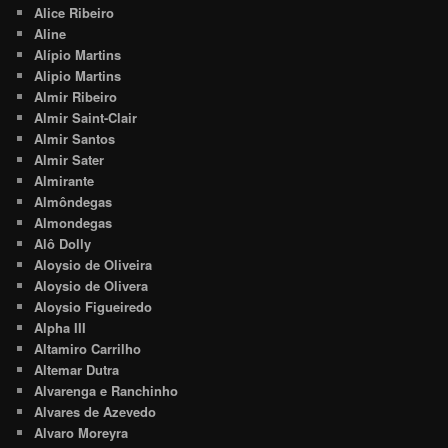
Alice Ribeiro
Aline
Alípio Martins
Alipio Martins
Almir Ribeiro
Almir Saint-Clair
Almir Santos
Almir Sater
Almirante
Almôndegas
Almondegas
Alô Dolly
Aloysio de Oliveira
Aloysio de Olivera
Aloysio Figueiredo
Alpha III
Altamiro Carrilho
Altemar Dutra
Alvarenga e Ranchinho
Alvares de Azevedo
Alvaro Moreyra