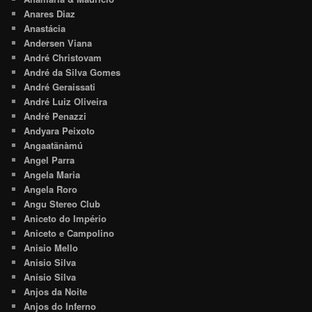
Anares Diaz
Anastácia
Andersen Viana
André Christovam
André da Silva Gomes
André Geraissati
André Luiz Oliveira
André Penazzi
Andyara Peixoto
Angaatãnàmú
Angel Parra
Angela Maria
Angela Roro
Angu Stereo Club
Aniceto do Império
Aniceto e Campolino
Anisio Mello
Anisio Silva
Anísio Silva
Anjos da Noite
Anjos do Inferno