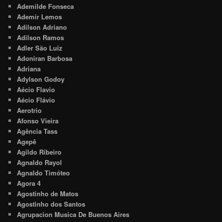
Ademilde Fonseca
Ademir Lemos
Adilson Adriano
Adilson Ramos
Adler São Luiz
Adoniran Barbosa
Adriana
Adylson Godoy
Aécio Flavio
Aécio Flávio
Aerotrio
Afonso Vieira
Agência Tass
Agepê
Agildo Ribeiro
Agnaldo Rayol
Agnaldo Timóteo
Agora 4
Agostinho de Matos
Agostinho dos Santos
Agrupacion Musica De Buenos Aires