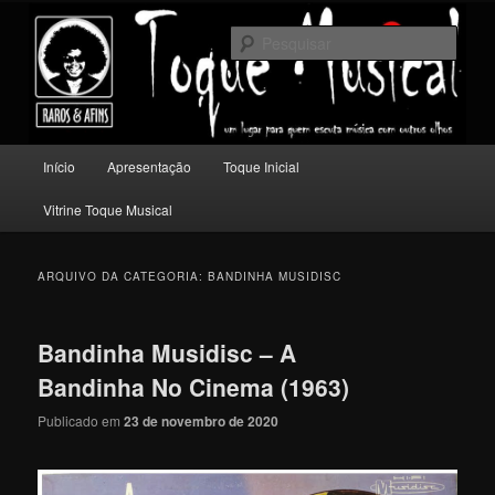
Pular
Pular
Um lugar para quem escuta música com outros olhos.
para
para
Pesqu
o
o
conteúdo
conteúdo
Toque Musical
principal
secundário
Menu
Início
Apresentação
Toque Inicial
principal
Vitrine Toque Musical
ARQUIVO DA CATEGORIA:
BANDINHA MUSIDISC
Bandinha Musidisc – A
Bandinha No Cinema (1963)
Publicado em
23 de novembro de 2020