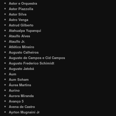
Astor e Orquestra
Astor Piazzolla
Astor Silva
Astro Venga
Astrud Gilberto
Atahualpa Yupanqui
Ataulfo Alves
Ataulfo Jr.
Atlético Mineiro
Augusto Calheiros
Augusto de Campos e Cid Campos
Augusto Frederico Schimidt
Augusto Jatobá
Aum
Aum Soham
Áurea Martins
Aurino
Aurora Miranda
Avanço 5
Avena de Castro
Ayrton Mugnaini Jr