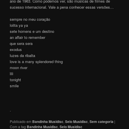
ano de 1963. Como podemos ver, são músicas de filmes de
sucesso internacional. Vale a pena conhecer essas versões…
sempre no meu coração
lolita ya ya
sete homens e um destino
an affair to remember
que sera sera
exodus
luzes da ribalta
love is a many splendored thing
moon river
lili
tonight
smile
.
Publicado em
Bandinha Musidisc
,
Selo Musidisc
,
Sem categoria
|
Com a tag
Bandinha Musidisc
,
Selo Musidisc