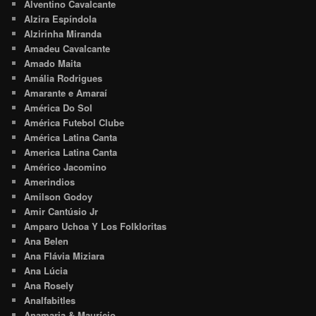
Alventino Cavalcante
Alzira Espíndola
Alzirinha Miranda
Amadeu Cavalcante
Amado Maita
Amália Rodrigues
Amarante e Amaraí
América Do Sol
América Futebol Clube
América Latina Canta
America Latina Canta
Américo Jacomino
Amerindios
Amilson Godoy
Amir Cantúsio Jr
Amparo Uchoa Y Los Folkloritas
Ana Belen
Ana Flávia Miziara
Ana Lúcia
Ana Rosely
Analfabitles
Anamaria & Maurício