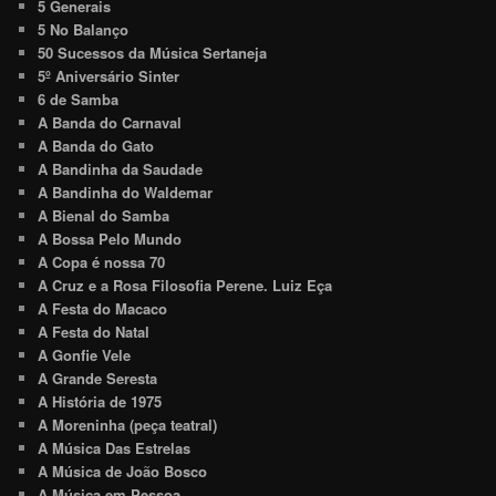
5 Generais
5 No Balanço
50 Sucessos da Música Sertaneja
5º Aniversário Sinter
6 de Samba
A Banda do Carnaval
A Banda do Gato
A Bandinha da Saudade
A Bandinha do Waldemar
A Bienal do Samba
A Bossa Pelo Mundo
A Copa é nossa 70
A Cruz e a Rosa Filosofia Perene. Luiz Eça
A Festa do Macaco
A Festa do Natal
A Gonfie Vele
A Grande Seresta
A História de 1975
A Moreninha (peça teatral)
A Música Das Estrelas
A Música de João Bosco
A Música em Pessoa