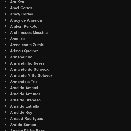
Ara Ketu
Araci Cortes
Aracy Cortes
Aracy de Almeida
Araken Peixoto
Archimedes Messina
Arco-Iris
Arena conta Zumbi
Aristeu Queiroz
Armandinho
Armandinho Neves
Armando do Solovox
Armando Y Su Solovox
Armando's Trio
Arnaldo Amaral
Arnaldo Antunes
Arnaldo Brandão
Arnaldo Estrella
Arnaldo Rey
Arnaud Rodrigues
Aroldo Santos
Arrasta Pé Na Roça