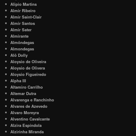
Alipio Martins
Almir Ribeiro
Almir Saint-Clair
Almir Santos
Almir Sater
Almirante
Almôndegas
Almondegas
Alô Dolly
Aloysio de Oliveira
Aloysio de Olivera
Aloysio Figueiredo
Alpha III
Altamiro Carrilho
Altemar Dutra
Alvarenga e Ranchinho
Alvares de Azevedo
Alvaro Moreyra
Alventino Cavalcante
Alzira Espíndola
Alzirinha Miranda