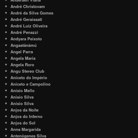
André Christovam
André da Silva Gomes
André Geraissati
André Luiz Oliveira
André Penazzi
Andyara Peixoto
Angaatãnàmú
Angel Parra
Angela Maria
Angela Roro
Angu Stereo Club
Aniceto do Império
Aniceto e Campolino
Anisio Mello
Anisio Silva
Anísio Silva
Anjos da Noite
Anjos do Inferno
Anjos do Sol
Anna Margarida
Antenógenes Silva