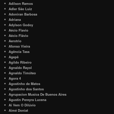
Adilson Ramos
Adler São Luiz
Adoniran Barbosa
Adriana
Adylson Godoy
Aécio Flavio
Aécio Flávio
Aerotrio
Afonso Vieira
Agência Tass
Agepê
Agildo Ribeiro
Agnaldo Rayol
Agnaldo Timóteo
Agora 4
Agostinho de Matos
Agostinho dos Santos
Agrupacion Musica De Buenos Aires
Agustin Pereyra Lucena
Aí Vem O Dilúvio
Aimé Doniat