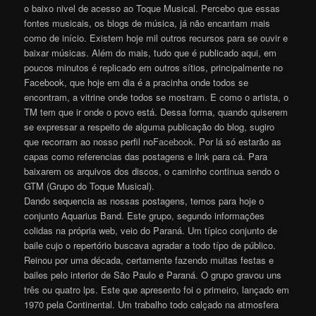
o baixo nivel de acesso ao Toque Musical. Percebo que essas
fontes musicais, os blogs de música, já não encantam mais
como de início. Existem hoje mil outros recursos para se ouvir e
baixar músicas. Além do mais, tudo que é publicado aqui, em
poucos minutos é replicado em outros sítios, principalmente no
Facebook, que hoje em dia é a pracinha onde todos se
encontram, a vitrine onde todos se mostram. E como o artista, o
TM tem que ir onde o povo está. Dessa forma, quando quiserem
se expressar a respeito de alguma publicação do blog, sugiro
que recorram ao nosso perfil no
Facebook
. Por lá só estarão as
capas como referencias das postagens e link para cá. Para
baixarem os arquivos dos discos, o caminho continua sendo o
GTM (Grupo do Toque Musical).
Dando sequencia as nossas postagens, temos para hoje o
conjunto Aquarius Band. Este grupo, segundo informações
colidas na própria web, veio do Paraná. Um típico conjunto de
baile cujo o repertório buscava agradar a todo típo de público.
Reinou por uma década, certamente fazendo muitas festas e
bailes pelo interior de São Paulo e Paraná. O grupo gravou uns
três ou quatro lps. Este que apresento foi o primeiro, lançado em
1970 pela Continental. Um trabalho todo calçado na atmosfera