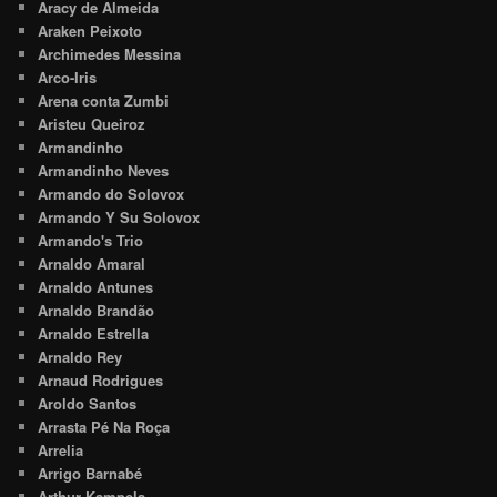
Aracy de Almeida
Araken Peixoto
Archimedes Messina
Arco-Iris
Arena conta Zumbi
Aristeu Queiroz
Armandinho
Armandinho Neves
Armando do Solovox
Armando Y Su Solovox
Armando's Trio
Arnaldo Amaral
Arnaldo Antunes
Arnaldo Brandão
Arnaldo Estrella
Arnaldo Rey
Arnaud Rodrigues
Aroldo Santos
Arrasta Pé Na Roça
Arrelia
Arrigo Barnabé
Arthur Kampela