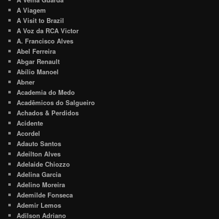
A Viagem
A Visit to Brazil
A Voz da RCA Victor
A. Francisco Alves
Abel Ferreira
Abgar Renault
Abílio Manoel
Abner
Academia do Medo
Acadêmicos do Salgueiro
Achados & Perdidos
Acidente
Acordel
Adauto Santos
Adeilton Alves
Adelaide Chiozzo
Adelina Garcia
Adelino Moreira
Ademilde Fonseca
Ademir Lemos
Adilson Adriano