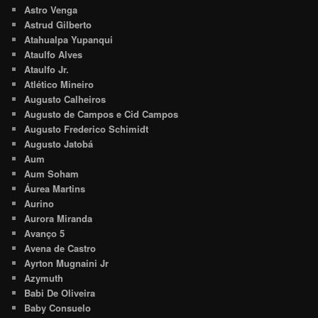
Astro Venga
Astrud Gilberto
Atahualpa Yupanqui
Ataulfo Alves
Ataulfo Jr.
Atlético Mineiro
Augusto Calheiros
Augusto de Campos e Cid Campos
Augusto Frederico Schimidt
Augusto Jatobá
Aum
Aum Soham
Áurea Martins
Aurino
Aurora Miranda
Avanço 5
Avena de Castro
Ayrton Mugnaini Jr
Azymuth
Babi De Oliveira
Baby Consuelo