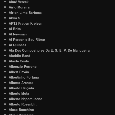
Aimé Vereck
Airto Moreira
Airton Lima Barbosa
Akira S
AKT2 Frauen Kreisen
Al Brito
Al Newman
Al Person e Seu Ritmo
Al Quincas
Ala Dos Compositores Da E. S. E. P. De Mangueira
Aladdin Band
Alaide Costa
Albenzio Perrone
Albert Pavão
Albertinho Fortuna
Alberto Arantes
Alberto Calçada
Alberto Mota
Alberto Nepomuceno
Alberto Rosenblit
Alceo Bocchino
Alceu Bocchino