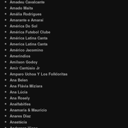
Amadeu Cavalcante
Amado Maita
Amália Rodrigues
Amarante e Amaraí
América Do Sol
América Futebol Clube
América Latina Canta
America Latina Canta
Américo Jacomino
Amerindios
Amilson Godoy
Amir Cantúsio Jr
Amparo Uchoa Y Los Folkloritas
Ana Belen
Ana Flávia Miziara
Ana Lúcia
Ana Rosely
Analfabitles
Anamaria & Maurício
Anares Diaz
Anastácia
Andersen Viana