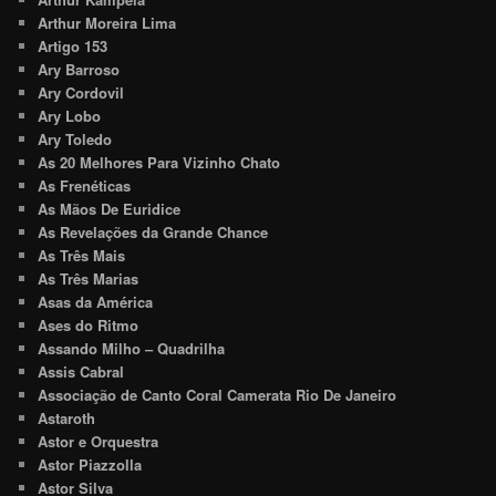
Arthur Moreira Lima
Artigo 153
Ary Barroso
Ary Cordovil
Ary Lobo
Ary Toledo
As 20 Melhores Para Vizinho Chato
As Frenéticas
As Mãos De Euridice
As Revelações da Grande Chance
As Três Mais
As Três Marias
Asas da América
Ases do Ritmo
Assando Milho – Quadrilha
Assis Cabral
Associação de Canto Coral Camerata Rio De Janeiro
Astaroth
Astor e Orquestra
Astor Piazzolla
Astor Silva