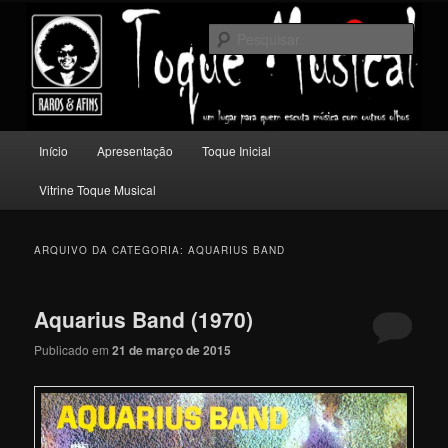
Pular
Pular
Um lugar para quem escuta música com outros olhos.
para
para
Pesqu
o
o
conteúdo
conteúdo
Toque Musical
principal
secundário
Menu
Início
Apresentação
Toque Inicial
principal
Vitrine Toque Musical
ARQUIVO DA CATEGORIA:
AQUARIUS BAND
Aquarius Band (1970)
Publicado em
21 de março de 2015