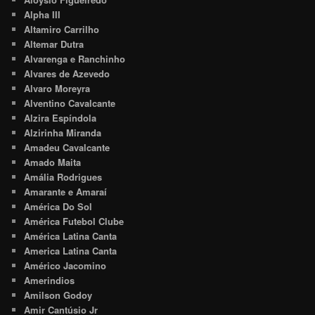
Alpha III
Altamiro Carrilho
Altemar Dutra
Alvarenga e Ranchinho
Alvares de Azevedo
Alvaro Moreyra
Alventino Cavalcante
Alzira Espíndola
Alzirinha Miranda
Amadeu Cavalcante
Amado Maita
Amália Rodrigues
Amarante e Amaraí
América Do Sol
América Futebol Clube
América Latina Canta
America Latina Canta
Américo Jacomino
Amerindios
Amilson Godoy
Amir Cantúsio Jr