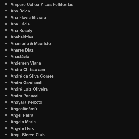
Amparo Uchoa Y Los Folkloritas
Ana Belen
Ana Flávia Miziara
Ana Lúcia
Ana Rosely
Analfabitles
Anamaria & Maurício
Anares Diaz
Anastácia
Andersen Viana
André Christovam
André da Silva Gomes
André Geraissati
André Luiz Oliveira
André Penazzi
Andyara Peixoto
Angaatãnàmú
Angel Parra
Angela Maria
Angela Roro
Angu Stereo Club