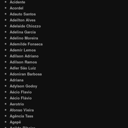
Acidente
Acordel
Adauto Santos
Adeilton Alves
Adelaide Chiozzo
Adelina Garcia
Adelino Moreira
Ademilde Fonseca
Ademir Lemos
Adilson Adriano
Adilson Ramos
Adler São Luiz
Adoniran Barbosa
Adriana
Adylson Godoy
Aécio Flavio
Aécio Flávio
Aerotrio
Afonso Vieira
Agência Tass
Agepê
Agildo Ribeiro