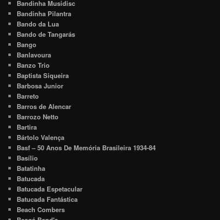
Bandinha Musidisc
Bandinha Pilantra
Bando da Lua
Bando de Tangarás
Bango
Banlavoura
Banzo Trio
Baptista Siqueira
Barbosa Junior
Barreto
Barros de Alencar
Barrozo Netto
Bartira
Bártolo Valença
Basf – 50 Anos De Memória Brasileira 1934-84
Basílio
Batatinha
Batucada
Batucada Espetacular
Batucada Fantástica
Beach Combers
Beagá Band's