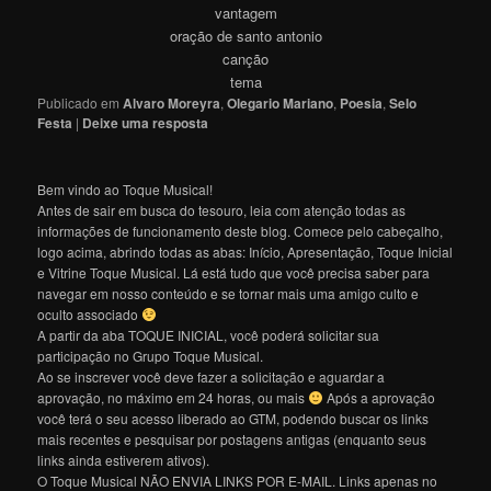
vantagem
oração de santo
antonio
canção
tema
Publicado em
Alvaro Moreyra
,
Olegario Mariano
,
Poesia
,
Selo
Festa
|
Deixe uma resposta
Bem vindo ao Toque Musical!
Antes de sair em busca do tesouro, leia com atenção todas as
informações de funcionamento deste blog. Comece pelo cabeçalho,
logo acima, abrindo todas as abas: Início, Apresentação, Toque Inicial
e Vitrine Toque Musical. Lá está tudo que você precisa saber para
navegar em nosso conteúdo e se tornar mais uma amigo culto e
oculto associado
A partir da aba TOQUE INICIAL, você poderá solicitar sua
participação no Grupo Toque Musical.
Ao se inscrever você deve fazer a solicitação e aguardar a
aprovação, no máximo em 24 horas, ou mais
Após a aprovação
você terá o seu acesso liberado ao GTM, podendo buscar os links
mais recentes e pesquisar por postagens antigas (enquanto seus
links ainda estiverem ativos).
O Toque Musical NÃO ENVIA LINKS POR E-MAIL. Links apenas no