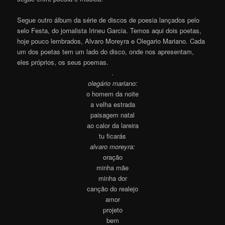
Segue outro álbum da série de discos de poesia lançados pelo
selo Festa, do jornalista
Irineu
Garcia. Temos aqui dois poetas,
hoje pouco lembrados,
Alvaro
Moreyra
e
Olegario
Mariano. Cada
um dos poetas tem um lado do disco, onde nos apresentam,
eles
próprios
, os seus poemas.
.
olegário
mariano:
o homem da noite
a velha estrada
paisagem natal
ao calor da lareira
tu ficarás
alvaro
moreyra
:
oração
minha mãe
minha dor
canção do realejo
amor
projeto
bem