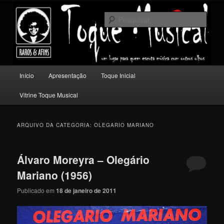
Pular
Pular
Um lugar para quem escuta música com outros olhos.
para
para
Pesqu
o
o
conteúdo
conteúdo
Toque Musical
principal
secundário
Menu
Início
Apresentação
Toque Inicial
principal
Vitrine Toque Musical
ARQUIVO DA CATEGORIA:
OLEGARIO MARIANO
Álvaro Moreyra – Olegário
Mariano (1956)
Publicado em
18 de janeiro de 2011