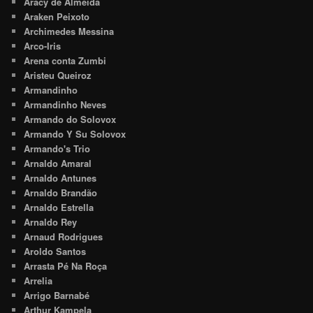
Aracy de Almeida
Araken Peixoto
Archimedes Messina
Arco-Iris
Arena conta Zumbi
Aristeu Queiroz
Armandinho
Armandinho Neves
Armando do Solovox
Armando Y Su Solovox
Armando's Trio
Arnaldo Amaral
Arnaldo Antunes
Arnaldo Brandão
Arnaldo Estrella
Arnaldo Rey
Arnaud Rodrigues
Aroldo Santos
Arrasta Pé Na Roça
Arrelia
Arrigo Barnabé
Arthur Kampela