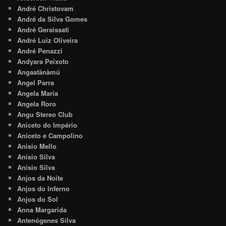
André Christovam
André da Silva Gomes
André Geraissati
André Luiz Oliveira
André Penazzi
Andyara Peixoto
Angaatãnàmú
Angel Parra
Angela Maria
Angela Roro
Angu Stereo Club
Aniceto do Império
Aniceto e Campolino
Anisio Mello
Anisio Silva
Anísio Silva
Anjos da Noite
Anjos do Inferno
Anjos do Sol
Anna Margarida
Antenógenes Silva