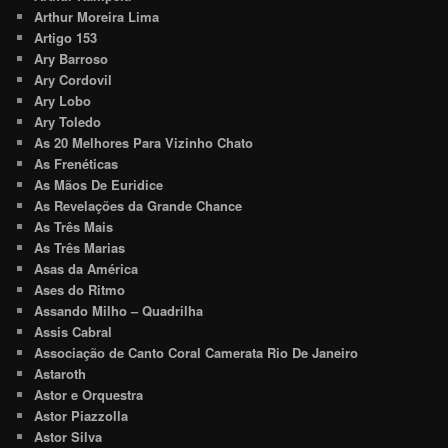
Arthur Moreira Lima
Artigo 153
Ary Barroso
Ary Cordovil
Ary Lobo
Ary Toledo
As 20 Melhores Para Vizinho Chato
As Frenéticas
As Mãos De Euridice
As Revelações da Grande Chance
As Três Mais
As Três Marias
Asas da América
Ases do Ritmo
Assando Milho – Quadrilha
Assis Cabral
Associação de Canto Coral Camerata Rio De Janeiro
Astaroth
Astor e Orquestra
Astor Piazzolla
Astor Silva