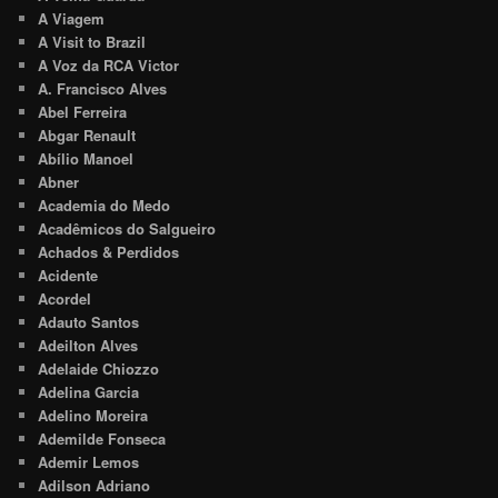
A Viagem
A Visit to Brazil
A Voz da RCA Victor
A. Francisco Alves
Abel Ferreira
Abgar Renault
Abílio Manoel
Abner
Academia do Medo
Acadêmicos do Salgueiro
Achados & Perdidos
Acidente
Acordel
Adauto Santos
Adeilton Alves
Adelaide Chiozzo
Adelina Garcia
Adelino Moreira
Ademilde Fonseca
Ademir Lemos
Adilson Adriano