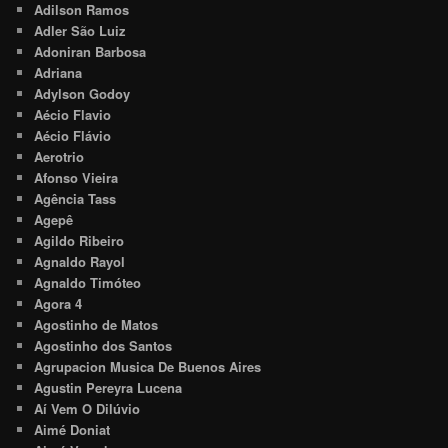
Adilson Ramos
Adler São Luiz
Adoniran Barbosa
Adriana
Adylson Godoy
Aécio Flavio
Aécio Flávio
Aerotrio
Afonso Vieira
Agência Tass
Agepê
Agildo Ribeiro
Agnaldo Rayol
Agnaldo Timóteo
Agora 4
Agostinho de Matos
Agostinho dos Santos
Agrupacion Musica De Buenos Aires
Agustin Pereyra Lucena
Aí Vem O Dilúvio
Aimé Doniat