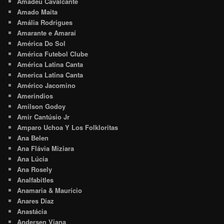
Amadeu Cavalcante
Amado Maita
Amália Rodrigues
Amarante e Amaraí
América Do Sol
América Futebol Clube
América Latina Canta
America Latina Canta
Américo Jacomino
Amerindios
Amilson Godoy
Amir Cantúsio Jr
Amparo Uchoa Y Los Folkloritas
Ana Belen
Ana Flávia Miziara
Ana Lúcia
Ana Rosely
Analfabitles
Anamaria & Maurício
Anares Diaz
Anastácia
Andersen Viana