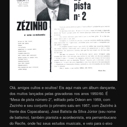
Olá, amigos cultos e ocultos! Eis aqui mais um álbum dançante,
dos muitos lançados pelas gravadoras nos anos 1950/60. É
“Mesa de pista número 2”, editado pela Odeon em 1959, com
Zezinho e seu conjunto (o primeiro saiu em 1957, com Zezinho à
frente dos Copacabana). José Batista da Silva Júnior (seu nome
de batismo), também pianista e acordeonista, era pernambucano
do Recife, onde fez seus estudos musicais, e veio para o eixo