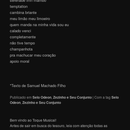
serenade imn mambo
temptation
cambina briante
meu limão meu limoeiro
quem manda na minha vida sou eu
calado venci
completamente
não tive tempo
champanhota
pra machucar meu coração
apoio moral
*Texto de Samuel Machado Filho
Publicado em
Selo Odeon
,
Zezinho e Seu Conjunto
|
Com a tag
Selo
Odeon
,
Zezinho e Seu Conjunto
Bem vindo ao Toque Musical!
Antes de sair em busca do tesouro, leia com atenção todas as