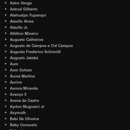
Astro Venga
Astrud Gilberto
Atahualpa Yupanqui
Ataulfo Alves
Ataulfo Jr.
Atlético Mineiro
Augusto Calheiros
Augusto de Campos e Cid Campos
Augusto Frederico Schimidt
Augusto Jatobá
Aum
Aum Soham
Áurea Martins
Aurino
Aurora Miranda
Avanço 5
Avena de Castro
Ayrton Mugnaini Jr
Azymuth
Babi De Oliveira
Baby Consuelo