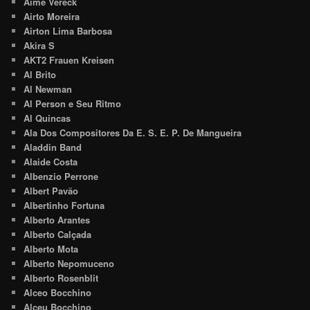
Aimé Vereck
Airto Moreira
Airton Lima Barbosa
Akira S
AKT2 Frauen Kreisen
Al Brito
Al Newman
Al Person e Seu Ritmo
Al Quincas
Ala Dos Compositores Da E. S. E. P. De Mangueira
Aladdin Band
Alaide Costa
Albenzio Perrone
Albert Pavão
Albertinho Fortuna
Alberto Arantes
Alberto Calçada
Alberto Mota
Alberto Nepomuceno
Alberto Rosenblit
Alceo Bocchino
Alceu Bocchino