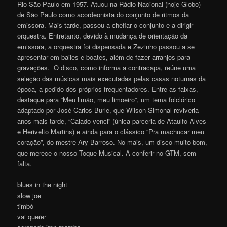
Rio-São Paulo em 1957. Atuou na Rádio Nacional (hoje Globo)
de São Paulo como acordeonista do conjunto de ritmos da
emissora. Mais tarde, passou a chefiar o conjunto e a dirigir
orquestra. Entretanto, devido à mudança de orientação da
emissora, a orquestra foi dispensada e Zezinho passou a se
apresentar em bailes e boates, além de fazer arranjos para
gravações. O disco, como informa a contracapa, reúne uma
seleção das músicas mais executadas pelas casas noturnas da
época, a pedido dos próprios frequentadores. Entre as faixas,
destaque para “Meu limão, meu limoeiro”, um tema folclórico
adaptado por José Carlos Burle, que Wilson Simonal reviveria
anos mais tarde, “Calado venci” (única parceria de Ataulfo Alves
e Herivelto Martins) e ainda para o clássico “Pra machucar meu
coração”, do mestre Ary Barroso. No mais, um disco muito bom,
que merece o nosso Toque Musical. A conferir no GTM, sem
falta.
blues in the night
slow joe
timbó
vai querer