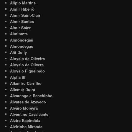
Alipio Martins
Almir Ribeiro
Almir Saint-Clair
Almir Santos
Almir Sater
Almirante
Almôndegas
Almondegas
Alô Dolly
Aloysio de Oliveira
Aloysio de Olivera
Aloysio Figueiredo
Alpha III
Altamiro Carrilho
Altemar Dutra
Alvarenga e Ranchinho
Alvares de Azevedo
Alvaro Moreyra
Alventino Cavalcante
Alzira Espíndola
Alzirinha Miranda