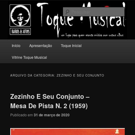
Pular
Pular
Um lugar para quem escuta música com outros olhos.
para
para
Pesqu
o
o
conteúdo
conteúdo
Toque Musical
principal
secundário
Menu
Início
Apresentação
Toque Inicial
principal
Vitrine Toque Musical
ARQUIVO DA CATEGORIA:
ZEZINHO E SEU CONJUNTO
Zezinho E Seu Conjunto –
Mesa De Pista N. 2 (1959)
Publicado em
31 de março de 2020