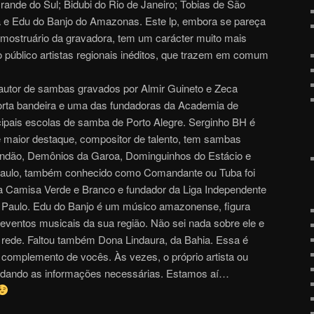
rande do Sul; Bidubi do Rio de Janeiro; Tobias de São
a e Edu do Banjo do Amazonas. Este lp, embora se pareça
 mostruário da gravadora, tem um carácter muito mais
o público artistas regionais inéditos, que trazem em comum
 autor de sambas gravados por Almir Guineto e Zeca
porta bandeira e uma das fundadoras da Academia de
ipais escolas de samba de Porto Alegre. Serginho BH é
 maior destaque, compositor de talento, tem sambas
andão, Demônios da Garoa, Dominguinhos do Estácio e
 Paulo, também conhecido como Comandante ou Tuba foi
a Camisa Verde e Branco e fundador da Liga Independente
Paulo. Edu do Banjo é um músico amazonense, figura
ventos musicais da sua região. Não sei nada sobre ele e
 rede. Faltou também Dona Lindaura, da Bahia. Essa é
o complemento de vocês. Às vezes, o próprio artista ou
s dando as informações necessárias. Estamos aí…