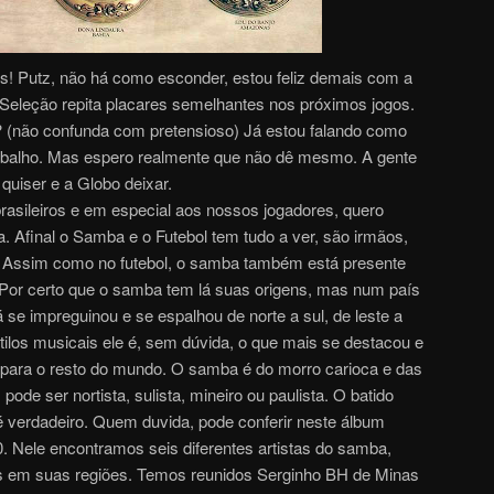
os! Putz, não há como esconder, estou feliz demais com a
a Seleção repita placares semelhantes nos próximos jogos.
? (não confunda com pretensioso) Já estou falando como
rabalho. Mas espero realmente que não dê mesmo. A gente
quiser e a Globo deixar.
sileiros e em especial aos nossos jogadores, quero
. Afinal o Samba e o Futebol tem tudo a ver, são irmãos,
o. Assim como no futebol, o samba também está presente
 Por certo que o samba tem lá suas origens, mas num país
se impreguinou e se espalhou de norte a sul, de leste a
stilos musicais ele é, sem dúvida, o que mais se destacou e
 para o resto do mundo. O samba é do morro carioca e das
ode ser nortista, sulista, mineiro ou paulista. O batido
 é verdadeiro. Quem duvida, pode conferir neste álbum
 Nele encontramos seis diferentes artistas do samba,
s em suas regiões. Temos reunidos Serginho BH de Minas