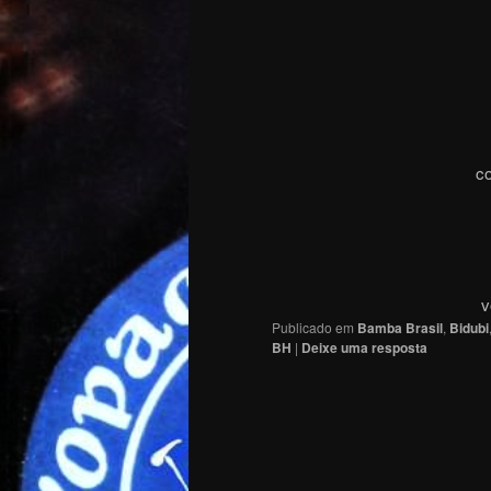
co
v
Publicado em
Bamba Brasil
,
Bidubi
BH
|
Deixe uma resposta