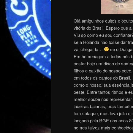
Olá amiguinhos cultos e ocult
vitória do Brasil. Espero que 
Viu só como eu sou confiante
se a Holanda não fosse dar t
vai chegar lá…
se o Dunga 
Em homenagem a todos nós bra
postar hoje um disco de samba
filhos e paixão do nosso pov
em todos os cantos do Brasil.
como o nosso, sua essência já 
oeste. Entre tantos ritmos e e
melhor soube nos representar
ladeiras baianas, mas também p
tem sotaque, mas leva jeito e
lançado pela RGE nos anos 80.
nomes talvez mais conhecido