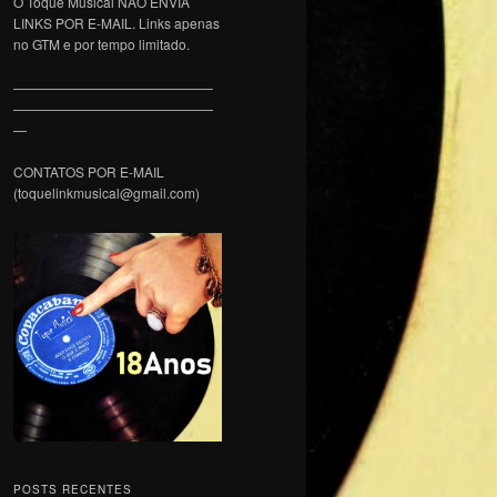
O Toque Musical NÃO ENVIA
LINKS POR E-MAIL. Links apenas
no GTM e por tempo limitado.
———————————————
———————————————
—
CONTATOS POR E-MAIL
(toquelinkmusical@gmail.com)
POSTS RECENTES