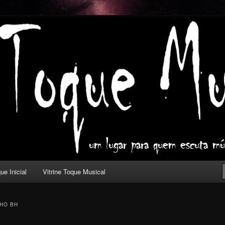
ica com outros olhos.
l
ue Inicial
Vitrine Toque Musical
HO BH