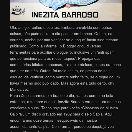
Olá, amigos cultos e ocultos. Embora envolvido com outras
coisas, não pude deixar o dia passar em branco. Ontem, na
correria, acabei por não verificar se o ‘toque’ havia sido mesmo
publicado. Como já informei, o Blogger criou diversas
ferramentas para auxiliar o blogueiro, inclusive um ‘anti spam’
que só funciona para os meus ‘toques’. Propagandas,
comentários idiotas e sacanas, lixos eletrônicos, esses eu tenho
que tirar na mão. Ontem foi meio assim, na pressa de sair,
esqueci de verificar, como sempre tenho feito, se o toque do link
havia mesmo sido publicado. Mas agora está tudo certo, ok?
Manda vê…
Para não passarmos em branco o dia, vamos com uma bela
estampa, a sempre querida Inezita Barroso em mais um de seus
excelente albuns. Tenho hoje para vocês “Clássicos da Música
Caipira”, um disco gravado em 1962 para o selo Sabiá. Aqui
encontramos doze temas inesquecíveis da música
assumidamente caipira. Confiram aí, porque eu daqui, já vou