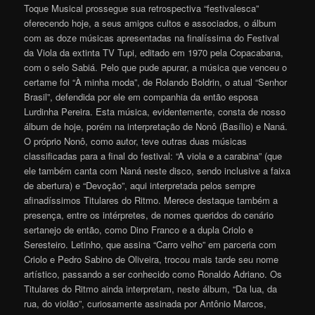
Toque Musical prossegue sua retrospectiva “festivalesca”
oferecendo hoje, a seus amigos cultos e associados, o álbum
com as doze músicas apresentadas na finalíssima do Festival
da Viola da extinta TV Tupi, editado em 1970 pela Copacabana,
com o selo Sabiá. Pelo que pude apurar, a música que venceu o
certame foi “À minha moda”, de Rolando Boldrin, o atual “Senhor
Brasil”, defendida por ele em companhia da então esposa
Lurdinha Pereira. Esta música, evidentemente, consta de nosso
álbum de hoje, porém na interpretação de Nonô (Basílio) e Naná.
O próprio Nonô, como autor, teve outras duas músicas
classificadas para a final do festival: “A viola e a carabina” (que
ele também canta com Naná neste disco, sendo inclusive a faixa
de abertura) e “Devoção”, aqui interpretada pelos sempre
afinadíssimos Titulares do Ritmo. Merece destaque também a
presença, entre os intérpretes, de nomes queridos do cenário
sertanejo de então, como Dino Franco e a dupla Criolo e
Seresteiro. Letinho, que assina “Carro velho” em parceria com
Criolo e Pedro Sabino de Oliveira, trocou mais tarde seu nome
artístico, passando a ser conhecido como Ronaldo Adriano. Os
Titulares do Ritmo ainda interpretam, neste álbum, “Da lua, da
rua, do violão”, curiosamente assinada por Antônio Marcos,