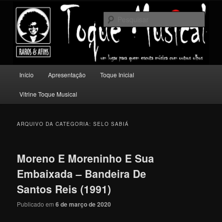
Pular
Pular
Um lugar para quem escuta música com outros olhos.
para
para
Pesqu
o
o
conteúdo
conteúdo
Toque Musical
principal
secundário
Menu
Início
Apresentação
Toque Inicial
principal
Vitrine Toque Musical
ARQUIVO DA CATEGORIA:
SELO SABIÁ
Moreno E Moreninho E Sua
Embaixada – Bandeira De
Santos Reis (1991)
Publicado em
6 de março de 2020