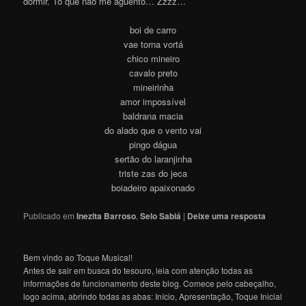
dormir. Tô que não me aguento… Zzzz…
boi de carro
vae torna vortá
chico mineiro
cavalo preto
mineirinha
amor impossível
baldrana macia
do alado que o vento vai
pingo dágua
sertão do laranjinha
triste zas do jeca
boiadeiro apaixonado
Publicado em
Inezita Barroso
,
Selo Sabiá
|
Deixe uma resposta
Bem vindo ao Toque Musical!
Antes de sair em busca do tesouro, leia com atenção todas as
informações de funcionamento deste blog. Comece pelo cabeçalho,
logo acima, abrindo todas as abas: Início, Apresentação, Toque Inicial