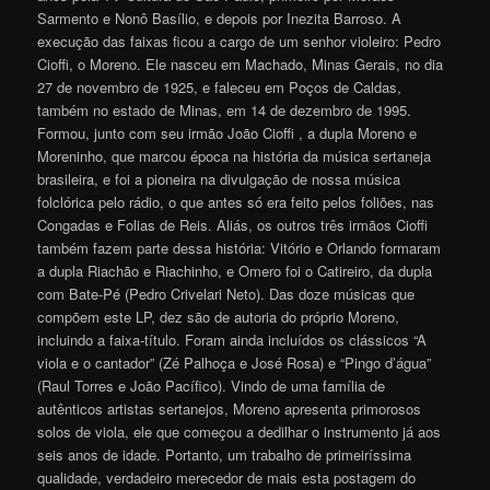
Sarmento e Nonô Basílio, e depois por Inezita Barroso. A
execução das faixas ficou a cargo de um senhor violeiro: Pedro
Cioffi, o Moreno. Ele nasceu em Machado, Minas Gerais, no dia
27 de novembro de 1925, e faleceu em Poços de Caldas,
também no estado de Minas, em 14 de dezembro de 1995.
Formou, junto com seu irmão João Cioffi , a dupla Moreno e
Moreninho, que marcou época na história da música sertaneja
brasileira, e foi a pioneira na divulgação de nossa música
folclórica pelo rádio, o que antes só era feito pelos foliões, nas
Congadas e Folias de Reis. Aliás, os outros três irmãos Cioffi
também fazem parte dessa história: Vitório e Orlando formaram
a dupla Riachão e Riachinho, e Omero foi o Catireiro, da dupla
com Bate-Pé (Pedro Crivelari Neto). Das doze músicas que
compõem este LP, dez são de autoria do próprio Moreno,
incluindo a faixa-título. Foram ainda incluídos os clássicos “A
viola e o cantador” (Zé Palhoça e José Rosa) e “Pingo d’água”
(Raul Torres e João Pacífico). Vindo de uma família de
autênticos artistas sertanejos, Moreno apresenta primorosos
solos de viola, ele que começou a dedilhar o instrumento já aos
seis anos de idade. Portanto, um trabalho de primeiríssima
qualidade, verdadeiro merecedor de mais esta postagem do