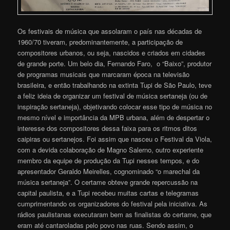
Os festivais de música que assolaram o país nas décadas de
1960/70 tiveram, predominantemente, a participação de
compositores urbanos, ou seja, nascidos e criados em cidades
de grande porte. Um belo dia, Fernando Faro, o “Baixo”, produtor
de programas musicais que marcaram época na televisão
brasileira, e então trabalhando na extinta Tupi de São Paulo, teve
a feliz ideia de organizar um festival de música sertaneja (ou de
inspiração sertaneja), objetivando colocar esse tipo de música no
mesmo nível e importância da MPB urbana, além de despertar o
interesse dos compositores dessa faixa para os ritmos ditos
caipiras ou sertanejos. Foi assim que nasceu o Festival da Viola,
com a devida colaboração de Magno Salerno, outro experiente
membro da equipe de produção da Tupi nesses tempos, e do
apresentador Geraldo Meirelles, cognominado “o marechal da
música sertaneja”. O certame obteve grande repercussão na
capital paulista, e a Tupi recebeu muitas cartas e telegramas
cumprimentando os organizadores do festival pela iniciativa. As
rádios paulistanas executaram bem as finalistas do certame, que
eram até cantaroladas pelo povo nas ruas. Sendo assim, o