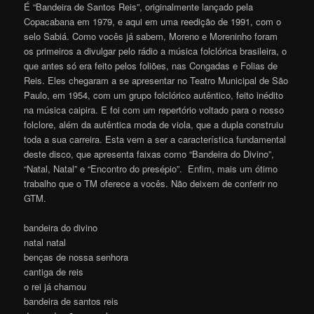
É “Bandeira de Santos Reis”, originalmente lançado pela
Copacabana em 1979, e aqui em uma reedição de 1991, com o
selo Sabiá. Como vocês já sabem, Moreno e Moreninho foram
os primeiros a divulgar pelo rádio a música folclórica brasileira, o
que antes só era feito pelos foliões, nas Congadas e Folias de
Reis. Eles chegaram a se apresentar no Teatro Municipal de São
Paulo, em 1954, com um grupo folclórico autêntico, feito inédito
na música caipira. E foi com um repertório voltado para o nosso
folclore, além da autêntica moda de viola, que a dupla construiu
toda a sua carreira. Esta vem a ser a característica fundamental
deste disco, que apresenta faixas como “Bandeira do Divino”,
“Natal, Natal” e “Encontro do presépio”. Enfim, mais um ótimo
trabalho que o TM oferece a vocês. Não deixem de conferir no
GTM.
bandeira do divino
natal natal
benças de nossa senhora
cantiga de reis
o rei já chamou
bandeira de santos reis