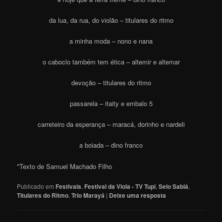
da lua, da rua, do violão – titulares do ritmo
a minha moda – nono e nana
o caboclo também tem ética – altemir e altemar
devoção – titulares do ritmo
passarela – itaity e embalo 5
carreteiro da esperança – maracá, dorinho e nardeli
a boiada – dino franco
*Texto de Samuel Machado Filho
Publicado em
Festivais
,
Festival da Viola - TV Tupi
,
Selo Sabiá
,
Titulares do Ritmo
,
Trio Marayá
|
Deixe uma resposta