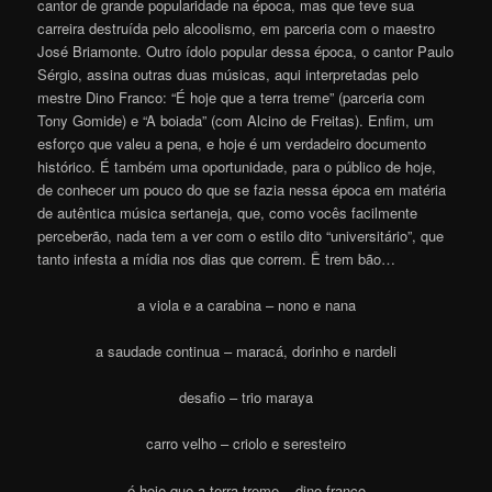
cantor de grande popularidade na época, mas que teve sua
carreira destruída pelo alcoolismo, em parceria com o maestro
José Briamonte. Outro ídolo popular dessa época, o cantor Paulo
Sérgio, assina outras duas músicas, aqui interpretadas pelo
mestre Dino Franco: “É hoje que a terra treme” (parceria com
Tony Gomide) e “A boiada” (com Alcino de Freitas). Enfim, um
esforço que valeu a pena, e hoje é um verdadeiro documento
histórico. É também uma oportunidade, para o público de hoje,
de conhecer um pouco do que se fazia nessa época em matéria
de autêntica música sertaneja, que, como vocês facilmente
perceberão, nada tem a ver com o estilo dito “universitário”, que
tanto infesta a mídia nos dias que correm. Ê trem bão…
a viola e a carabina – nono e nana
a saudade continua – maracá, dorinho e nardeli
desafio – trio maraya
carro velho – criolo e seresteiro
é hoje que a terra treme – dino franco