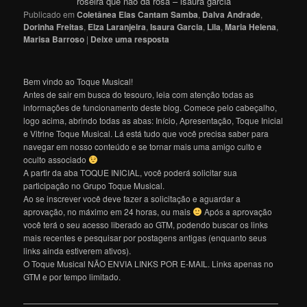
roseira que não dá rosa – isaura garcia
Publicado em
Coletânea Elas Cantam Samba
,
Dalva Andrade
,
Dorinha Freitas
,
Elza Laranjeira
,
Isaura Garcia
,
Lila
,
Maria Helena
,
Marisa Barroso
|
Deixe uma resposta
Bem vindo ao Toque Musical!
Antes de sair em busca do tesouro, leia com atenção todas as
informações de funcionamento deste blog. Comece pelo cabeçalho,
logo acima, abrindo todas as abas: Início, Apresentação, Toque Inicial
e Vitrine Toque Musical. Lá está tudo que você precisa saber para
navegar em nosso conteúdo e se tornar mais uma amigo culto e
oculto associado
A partir da aba TOQUE INICIAL, você poderá solicitar sua
participação no Grupo Toque Musical.
Ao se inscrever você deve fazer a solicitação e aguardar a
aprovação, no máximo em 24 horas, ou mais
Após a aprovação
você terá o seu acesso liberado ao GTM, podendo buscar os links
mais recentes e pesquisar por postagens antigas (enquanto seus
links ainda estiverem ativos).
O Toque Musical NÃO ENVIA LINKS POR E-MAIL. Links apenas no
GTM e por tempo limitado.
———————————————————————————————