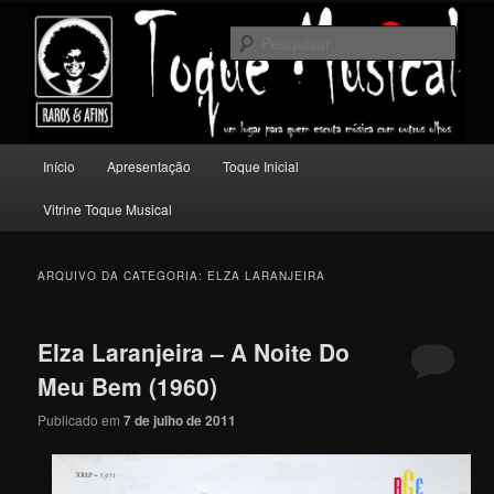
Pular
Pular
Um lugar para quem escuta música com outros olhos.
para
para
Pesqu
o
o
conteúdo
conteúdo
Toque Musical
principal
secundário
Menu
Início
Apresentação
Toque Inicial
principal
Vitrine Toque Musical
ARQUIVO DA CATEGORIA:
ELZA LARANJEIRA
Elza Laranjeira – A Noite Do
Meu Bem (1960)
Publicado em
7 de julho de 2011