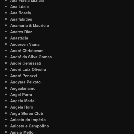
Ana Flávia Miziara
Ana Lúcia
Ana Rosely
Analfabitles
Anamaria & Maurício
Anares Diaz
Anastácia
Andersen Viana
André Christovam
André da Silva Gomes
André Geraissati
André Luiz Oliveira
André Penazzi
Andyara Peixoto
Angaatãnàmú
Angel Parra
Angela Maria
Angela Roro
Angu Stereo Club
Aniceto do Império
Aniceto e Campolino
Anisio Mello