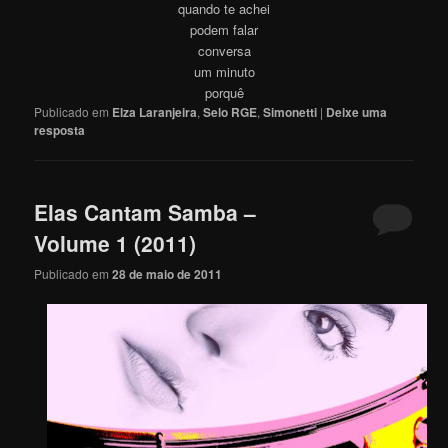
quando te achei
podem falar
conversa
um minuto
porquê
Publicado em
Elza Laranjeira
,
Selo RGE
,
Simonetti
|
Deixe uma
resposta
Elas Cantam Samba –
Volume 1 (2011)
Publicado em
28 de maio de 2011