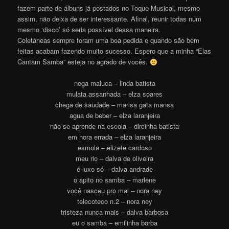
fazem parte de álbuns já postados no Toque Musical, mesmo
assim, não deixa de ser interessante. Afinal, reunir todas num
mesmo ‘disco’ só seria possível dessa maneira.
Coletâneas sempre foram uma boa pedida e quando são bem
feitas acabam fazendo muito sucesso. Espero que a minha “Elas
Cantam Samba” esteja no agrado de vocês.
nega maluca – linda batista
mulata assanhada – elza soares
chega de saudade – marisa gata mansa
agua de beber – elza laranjeira
não se aprende na escola – dircinha batista
em hora errada – elza laranjeira
esmola – elizete cardoso
meu rio – dalva de oliveira
é luxo só – dalva andrade
o apito no samba – marlene
você nasceu pro mal – nora ney
telecoteco n.2 – nora ney
tristeza nunca mais – dalva barbosa
eu o samba – emilinha borba