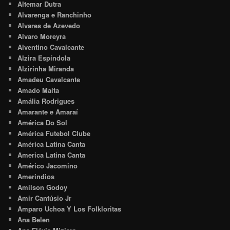
Altemar Dutra
Alvarenga e Ranchinho
Alvares de Azevedo
Alvaro Moreyra
Alventino Cavalcante
Alzira Espíndola
Alzirinha Miranda
Amadeu Cavalcante
Amado Maita
Amália Rodrigues
Amarante e Amaraí
América Do Sol
América Futebol Clube
América Latina Canta
America Latina Canta
Américo Jacomino
Amerindios
Amilson Godoy
Amir Cantúsio Jr
Amparo Uchoa Y Los Folkloritas
Ana Belen