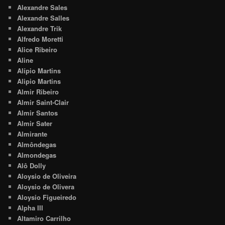
Alexandre Sales
Alexandre Salles
Alexandre Trik
Alfredo Moretti
Alice Ribeiro
Aline
Alípio Martins
Alipio Martins
Almir Ribeiro
Almir Saint-Clair
Almir Santos
Almir Sater
Almirante
Almôndegas
Almondegas
Alô Dolly
Aloysio de Oliveira
Aloysio de Olivera
Aloysio Figueiredo
Alpha III
Altamiro Carrilho