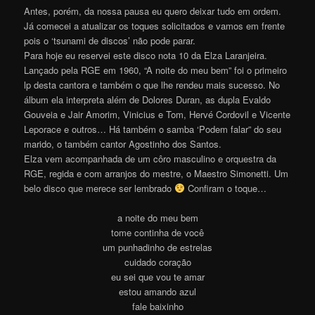
Antes, porém, da nossa pausa eu quero deixar tudo em ordem.
Já comecei a atualizar os toques solicitados e vamos em frente
pois o ‘tsunami de discos’ não pode parar.
Para hoje eu reservei este disco nota 10 da Elza Laranjeira.
Lançado pela RGE em 1960, “A noite do meu bem” foi o primeiro
lp desta cantora e também o que lhe rendeu mais sucesso. No
álbum ela interpreta além de Dolores Duran, as dupla Evaldo
Gouveia e Jair Amorim, Vinicius e Tom, Hervé Cordovil e Vicente
Leporace e outros… Há também o samba ‘Podem falar” do seu
marido, o também cantor Agostinho dos Santos.
Elza vem acompanhada de um côro masculino e orquestra da
RGE, regida e com arranjos do mestre, o Maestro Simonetti. Um
belo disco que merece ser lembrado
Confiram o toque…
a noite do meu bem
tome continha de você
um punhadinho de estrelas
cuidado coração
eu sei que vou te amar
estou amando azul
fale baixinho