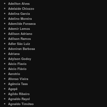
Adeilton Alves
Adelaide Chiozzo
Adelina Garcia
Adelino Moreira
Ademilde Fonseca
Ademir Lemos
Adilson Adriano
Adilson Ramos
Adler São Luiz
Adoniran Barbosa
Adriana
Adylson Godoy
Aécio Flavio
Aécio Flávio
Aerotrio
Afonso Vieira
Agência Tass
Agepê
Agildo Ribeiro
Agnaldo Rayol
Agnaldo Timóteo