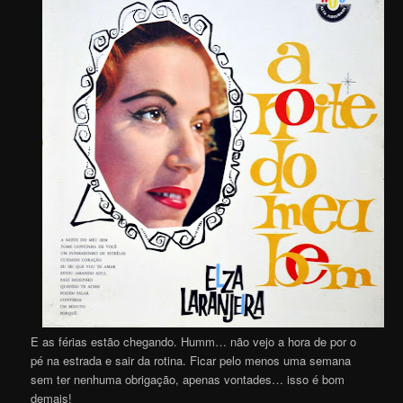
E as férias estão chegando. Humm… não vejo a hora de por o
pé na estrada e sair da rotina. Ficar pelo menos uma semana
sem ter nenhuma obrigação, apenas vontades… isso é bom
demais!