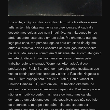
Boa noite, amigos cultos e ocultos! A música brasileira e seus
artistas tem histórias realmente surpreendentes. A cada dia
descobrimos coisas que nem imaginávamos. Há pouco tempo
atrás encontrei este disco em um sebo. Me chamou a atenção
logo pela capa, me pareceu logo de cara um disco de alguma
artista alternativa, coisas obscuras da produção independente
paulista. Mal sabia eu quem era Maricenne até ler com atenção o
encarte do disco. Fiquei realmente surpreso, primeiro pelo
trabalho, este lp chamado “Correntes Alternadas”, disco
produzido por Paulo Barnabé, com participações inusitadas que
vão da banda punk Inocentes ao violonista Paulinho Nogueira e
mais… Tem espaço para Tom Zé e Richie, Paulo Vanzollini,
Haroldo Barbosa… É, sem dúvida, um trabalho diferente, de
vanguarda e isso se vê também no repertório. Maricenne parece
não ter um público certo, mas nesse conjunto musical ela
demonstra um ecletismo dos mais saudáveis que não soa feio
ou pretencioso, mito pelo contrário, ela passeia bem por
diferentes gêneros e o disco, no geral é realmente muito bom.