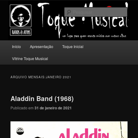
Pular
Pular
Um lugar para quem escuta música com outros olhos.
para
para
Pesqu
o
o
conteúdo
conteúdo
Toque Musical
principal
secundário
Menu
Início
Apresentação
Toque Inicial
principal
Vitrine Toque Musical
ARQUIVO MENSAIS:
JANEIRO 2021
Aladdin Band (1968)
Publicado em
31 de janeiro de 2021