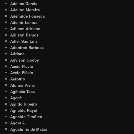
Adelina Garcia
Adelino Moreira
Ademilde Fonseca
Ademir Lemos
Adilson Adriano
Adilson Ramos
Adler São Luiz
Adoniran Barbosa
Adriana
Adylson Godoy
Aécio Flavio
Aécio Flávio
Aerotrio
Afonso Vieira
Agência Tass
Agepê
Agildo Ribeiro
Agnaldo Rayol
Agnaldo Timóteo
Agora 4
Agostinho de Matos