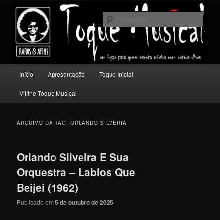
Pular
Pular
Um lugar para quem escuta música com outros olhos.
para
para
Pesqu
o
o
conteúdo
conteúdo
Toque Musical
principal
secundário
Menu
Início
Apresentação
Toque Inicial
principal
Vitrine Toque Musical
ARQUIVO DA TAG:
ORLANDO SILVERIA
Orlando Silveira E Sua
Orquestra – Labios Que
Beijei (1962)
Publicado em
5 de outubro de 2025