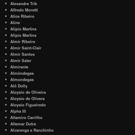
Alexandre Trik
Alfredo Moretti
Alice Ribeiro
Aline
Alípio Martins
Alipio Martins
Almir Ribeiro
Almir Saint-Clair
Almir Santos
Almir Sater
Almirante
Almôndegas
Almondegas
Alô Dolly
Aloysio de Oliveira
Aloysio de Olivera
Aloysio Figueiredo
Alpha III
Altamiro Carrilho
Altemar Dutra
Alvarenga e Ranchinho