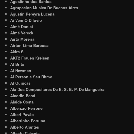
Agostinho dos Santos
Agrupacion Musica De Buenos Aires
Agustin Pereyra Lucena
Aí Vem O Dilúvio
Aimé Doniat
Aimé Vereck
Airto Moreira
Airton Lima Barbosa
Akira S
AKT2 Frauen Kreisen
Al Brito
Al Newman
Al Person e Seu Ritmo
Al Quincas
Ala Dos Compositores Da E. S. E. P. De Mangueira
Aladdin Band
Alaide Costa
Albenzio Perrone
Albert Pavão
Albertinho Fortuna
Alberto Arantes
Alberto Calçada