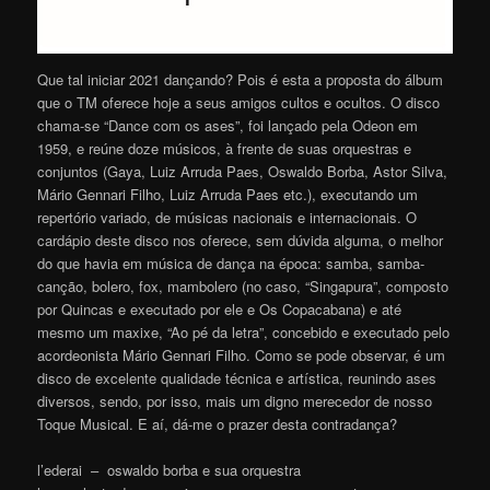
Que tal iniciar 2021 dançando? Pois é esta a proposta do álbum
que o TM oferece hoje a seus amigos cultos e ocultos. O disco
chama-se “Dance com os ases”, foi lançado pela Odeon em
1959, e reúne doze músicos, à frente de suas orquestras e
conjuntos (Gaya, Luiz Arruda Paes, Oswaldo Borba, Astor Silva,
Mário Gennari Filho, Luiz Arruda Paes etc.), executando um
repertório variado, de músicas nacionais e internacionais. O
cardápio deste disco nos oferece, sem dúvida alguma, o melhor
do que havia em música de dança na época: samba, samba-
canção, bolero, fox, mambolero (no caso, “Singapura”, composto
por Quincas e executado por ele e Os Copacabana) e até
mesmo um maxixe, “Ao pé da letra”, concebido e executado pelo
acordeonista Mário Gennari Filho. Como se pode observar, é um
disco de excelente qualidade técnica e artística, reunindo ases
diversos, sendo, por isso, mais um digno merecedor de nosso
Toque Musical. E aí, dá-me o prazer desta contradança?
l’ederai – oswaldo borba e sua orquestra