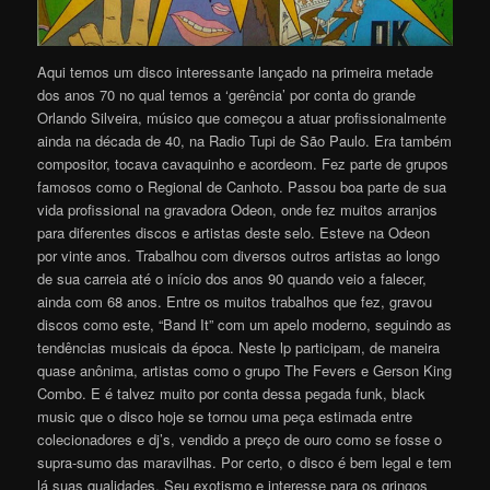
Aqui temos um disco interessante lançado na primeira metade
dos anos 70 no qual temos a ‘gerência’ por conta do grande
Orlando Silveira, músico que começou a atuar profissionalmente
ainda na década de 40, na Radio Tupi de São Paulo. Era também
compositor, tocava cavaquinho e acordeom. Fez parte de grupos
famosos como o Regional de Canhoto. Passou boa parte de sua
vida profissional na gravadora Odeon, onde fez muitos arranjos
para diferentes discos e artistas deste selo. Esteve na Odeon
por vinte anos. Trabalhou com diversos outros artistas ao longo
de sua carreia até o início dos anos 90 quando veio a falecer,
ainda com 68 anos. Entre os muitos trabalhos que fez, gravou
discos como este, “Band It” com um apelo moderno, seguindo as
tendências musicais da época. Neste lp participam, de maneira
quase anônima, artistas como o grupo The Fevers e Gerson King
Combo. E é talvez muito por conta dessa pegada funk, black
music que o disco hoje se tornou uma peça estimada entre
colecionadores e dj’s, vendido a preço de ouro como se fosse o
supra-sumo das maravilhas. Por certo, o disco é bem legal e tem
lá suas qualidades. Seu exotismo e interesse para os gringos