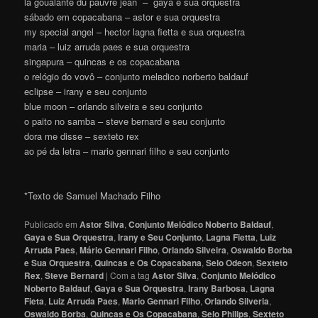
la goualante du pauvre jean – gaya e sua orquestra
sábado em copacabana – astor e sua orquestra
my special angel – hector lagna fietta e sua orquestra
maria – luiz arruda paes e sua orquestra
singapura – quincas e os copacabana
o relógio do vovô – conjunto melвdico norberto baldauf
eclipse – irany e seu conjunto
blue moon – orlando silveira e seu conjunto
o paito no samba – steve bernard e seu conjunto
dora me disse – sexteto rex
ao pé da letra – mаrio gennari filho e seu conjunto
*Texto de Samuel Machado Filho
Publicado em
Astor Silva
,
Conjunto Melódico Noberto Baldauf
,
Gaya e Sua Orquestra
,
Irany e Seu Conjunto
,
Lagna Fietta
,
Luiz
Arruda Paes
,
Mário Gennari Filho
,
Orlando Silveira
,
Oswaldo Borba
e Sua Orquestra
,
Quincas e Os Copacabana
,
Selo Odeon
,
Sexteto
Rex
,
Steve Bernard
|
Com a tag
Astor Silva
,
Conjunto Melódico
Noberto Baldauf
,
Gaya e Sua Orquestra
,
Irany Barbosa
,
Lagna
Fieta
,
Luiz Arruda Paes
,
Mario Gennari Filho
,
Orlando Silveria
,
Oswaldo Borba
,
Quincas e Os Copacabana
,
Selo Philips
,
Sexteto