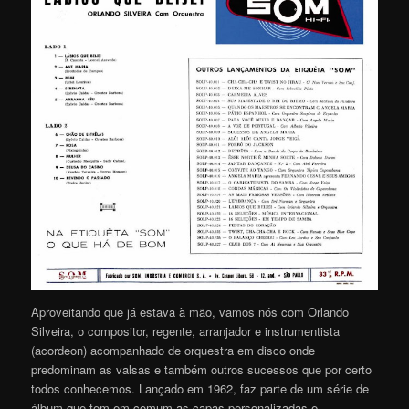
Aproveitando que já estava à mão, vamos nós com Orlando
Silveira, o compositor, regente, arranjador e instrumentista
(acordeon) acompanhado de orquestra em disco onde
predominam as valsas e também outros sucessos que por certo
todos conhecemos. Lançado em 1962, faz parte de um série de
álbum que tem em comum as capas personalizadas e