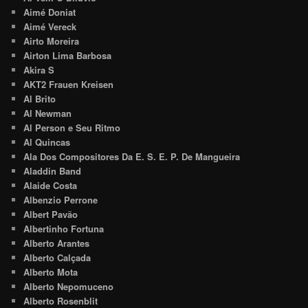
Aimé Doniat
Aimé Vereck
Airto Moreira
Airton Lima Barbosa
Akira S
AKT2 Frauen Kreisen
Al Brito
Al Newman
Al Person e Seu Ritmo
Al Quincas
Ala Dos Compositores Da E. S. E. P. De Mangueira
Aladdin Band
Alaide Costa
Albenzio Perrone
Albert Pavão
Albertinho Fortuna
Alberto Arantes
Alberto Calçada
Alberto Mota
Alberto Nepomuceno
Alberto Rosenblit