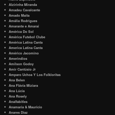
Alzirinha Miranda
Amadeu Cavalcante
Amado Maita
Amália Rodrigues
Amarante e Amaraí
América Do Sol
América Futebol Clube
América Latina Canta
America Latina Canta
Américo Jacomino
Amerindios
Amilson Godoy
Amir Cantúsio Jr
Amparo Uchoa Y Los Folkloritas
Ana Belen
Ana Flávia Miziara
Ana Lúcia
Ana Rosely
Analfabitles
Anamaria & Maurício
Anares Diaz