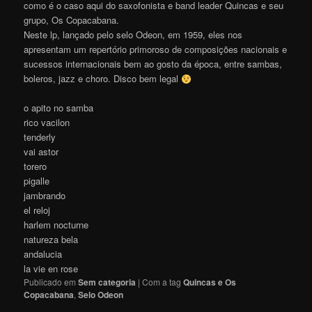
como é o caso aqui do saxofonista e band leader Quincas e seu
grupo, Os Copacabana.
Neste lp, lançado pelo selo Odeon, em 1959, eles nos
apresentam um repertório primoroso de composições nacionais e
sucessos internacionais bem ao gosto da época, entre sambas,
boleros, jazz e choro. Disco bem legal
o apito no samba
rico vacilon
tenderly
vai astor
torero
pigalle
jambrando
el reloj
harlem nocturne
natureza bela
andalucia
la vie en rose
Publicado em
Sem categoria
|
Com a tag
Quincas e Os
Copacabana
,
Selo Odeon