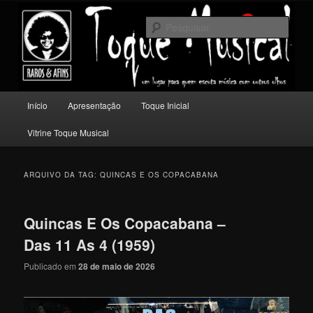
Pular
Pular
Um lugar para quem escuta música com outros olhos.
para
para
Pesqu
o
o
conteúdo
conteúdo
Toque Musical
principal
secundário
Menu
Início
Apresentação
Toque Inicial
principal
Vitrine Toque Musical
ARQUIVO DA TAG:
QUINCAS E OS COPACABANA
Quincas E Os Copacabana –
Das 11 As 4 (1959)
Publicado em
28 de maio de 2026