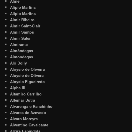
Aline
Alípio Martins
Alipio Martins
Almir Ribeiro
Almir Saint-Clair
Almir Santos
Almir Sater
Almirante
Almôndegas
Almondegas
Alô Dolly
Aloysio de Oliveira
Aloysio de Olivera
Aloysio Figueiredo
Alpha III
Altamiro Carrilho
Altemar Dutra
Alvarenga e Ranchinho
Alvares de Azevedo
Alvaro Moreyra
Alventino Cavalcante
Alzira Espíndola