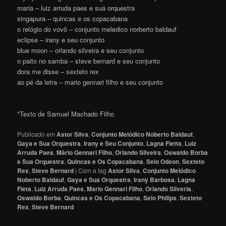
maria – luiz arruda paes e sua orquestra
singapura – quincas e os copacabana
o relógio do vovô – conjunto melвdico norberto baldauf
eclipse – irany e seu conjunto
blue moon – orlando silveira e seu conjunto
o paito no samba – steve bernard e seu conjunto
dora me disse – sexteto rex
ao pé da letra – mаrio gennari filho e seu conjunto
*Texto de Samuel Machado Filho
Publicado em
Astor Silva
,
Conjunto Melódico Noberto Baldauf
,
Gaya e Sua Orquestra
,
Irany e Seu Conjunto
,
Lagna Fietta
,
Luiz
Arruda Paes
,
Mário Gennari Filho
,
Orlando Silveira
,
Oswaldo Borba
e Sua Orquestra
,
Quincas e Os Copacabana
,
Selo Odeon
,
Sexteto
Rex
,
Steve Bernard
|
Com a tag
Astor Silva
,
Conjunto Melódico
Noberto Baldauf
,
Gaya e Sua Orquestra
,
Irany Barbosa
,
Lagna
Fieta
,
Luiz Arruda Paes
,
Mario Gennari Filho
,
Orlando Silveria
,
Oswaldo Borba
,
Quincas e Os Copacabana
,
Selo Philips
,
Sexteto
Rex
,
Steve Bernard