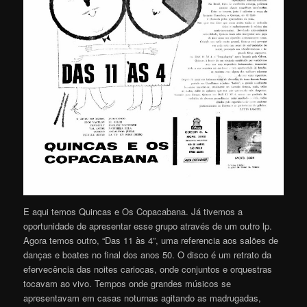
E aqui temos Quincas e Os Copacabana. Já tivemos a
oportunidade de apresentar esse grupo através de um outro lp.
Agora temos outro, “Das 11 às 4”, uma referencia aos salões de
danças e boates no final dos anos 50. O disco é um retrato da
efervecência das noites cariocas, onde conjuntos e orquestras
tocavam ao vivo. Tempos onde grandes músicos se
apresentavam em casas noturnas agitando as madrugadas,