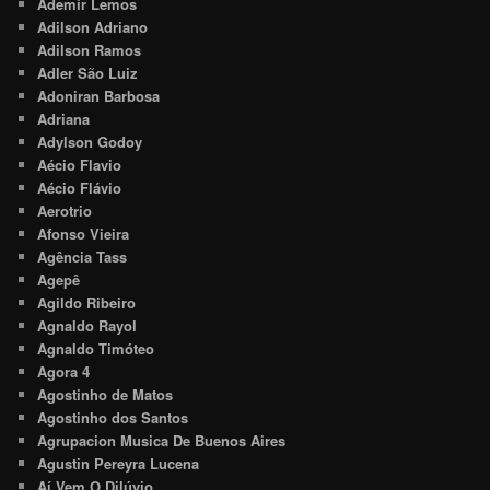
Ademir Lemos
Adilson Adriano
Adilson Ramos
Adler São Luiz
Adoniran Barbosa
Adriana
Adylson Godoy
Aécio Flavio
Aécio Flávio
Aerotrio
Afonso Vieira
Agência Tass
Agepê
Agildo Ribeiro
Agnaldo Rayol
Agnaldo Timóteo
Agora 4
Agostinho de Matos
Agostinho dos Santos
Agrupacion Musica De Buenos Aires
Agustin Pereyra Lucena
Aí Vem O Dilúvio