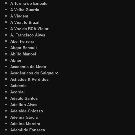
A Turma do Embalo
A Velha Guarda
A Viagem
A Visit to Brazil
A Voz da RCA Victor
A. Francisco Alves
Abel Ferreira
Abgar Renault
Abílio Manoel
Abner
Academia do Medo
Acadêmicos do Salgueiro
Achados & Perdidos
Acidente
Acordel
Adauto Santos
Adeilton Alves
Adelaide Chiozzo
Adelina Garcia
Adelino Moreira
Ademilde Fonseca