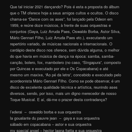
Que tal iniciar 2021 dançando? Pois é esta a proposta do álbum
que o TM oferece hoje a seus amigos cultos e ocultos. O disco
chama-se “Dance com os ases”, foi lançado pela Odeon em
1959, e reúne doze músicos, à frente de suas orquestras e
conjuntos (Gaya, Luiz Arruda Paes, Oswaldo Borba, Astor Silva,
Mário Gennari Filho, Luiz Arruda Paes etc.), executando um
repertório variado, de músicas nacionais e internacionais. O
cardápio deste disco nos oferece, sem dúvida alguma, o melhor
do que havia em música de dança na época: samba, samba-
canção, bolero, fox, mambolero (no caso, “Singapura”, composto
por Quincas e executado por ele e Os Copacabana) e até
mesmo um maxixe, “Ao pé da letra”, concebido e executado pelo
acordeonista Mário Gennari Filho. Como se pode observar, é um
disco de excelente qualidade técnica e artística, reunindo ases
diversos, sendo, por isso, mais um digno merecedor de nosso
Toque Musical. E aí, dá-me o prazer desta contradança?
l’ederai – oswaldo borba e sua orquestra
la goualante du pauvre jean – gaya e sua orquestra
sábado em copacabana – astor e sua orquestra
my special angel – hector lagna fietta e sua orquestra