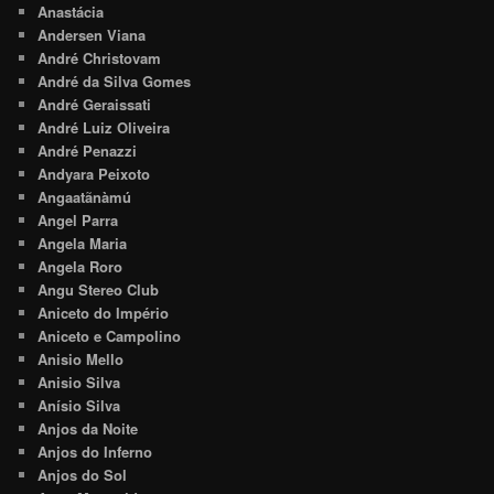
Anastácia
Andersen Viana
André Christovam
André da Silva Gomes
André Geraissati
André Luiz Oliveira
André Penazzi
Andyara Peixoto
Angaatãnàmú
Angel Parra
Angela Maria
Angela Roro
Angu Stereo Club
Aniceto do Império
Aniceto e Campolino
Anisio Mello
Anisio Silva
Anísio Silva
Anjos da Noite
Anjos do Inferno
Anjos do Sol