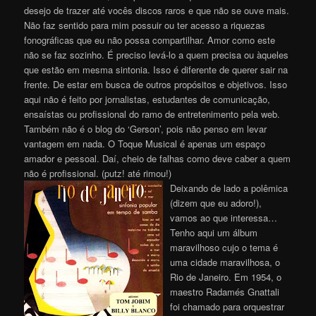
desejo de trazer até vocês discos raros e que não se ouve mais.
Não faz sentido para mim possuir ou ter acesso a riquezas
fonográficas que eu não possa compartilhar. Amor como este
não se faz sozinho. É preciso levá-lo a quem precisa ou àqueles
que estão em mesma sintonia. Isso é diferente de querer sair na
frente. De estar em busca de outros propósitos e objetivos. Isso
aqui não é feito por jornalistas, estudantes de comunicação,
ensaístas ou profissional do ramo de entretenimento pela web.
Também não é o blog do ‘Gerson’, pois não penso em levar
vantagem em nada. O Toque Musical é apenas um espaço
amador e pessoal. Daí, cheio de falhas como deve caber a quem
não é profissional. (putz! até rimou!)
Deixando de lado a polêmica
(dizem que eu adoro!),
vamos ao que interessa…
Tenho aqui um álbum
maravilhoso cujo o tema é
uma cidade maravilhosa, o
Rio de Janeiro. Em 1954, o
maestro Radamés Gnattali
foi chamado para orquestrar