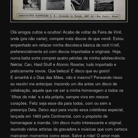
Olá amigos cultos e ocultos! Acabo de voltar da Feira de Vinil,
onde (pra não variar), comprei mais discos do que vendi. Estou
empenhado em refazer minha discoteca básica de rock”n’roll,
preferencialmente só com discos importados e originais. Hoje,
numa baita sorte comprei quatro pérolas da minha adolescência:
Nektar, Can, Hard Stuff e Atomic Rooster, tudo importado e
praticamente novos. Que beleza! É disco que eu gosto!
E amanhã é o Dias das Mães, não é mesmo? Pensando nisso
eu resolvi me antecipar, trazendo um dia antes um disco de
celebração, aquele que vai ser a minha homenagem a todos os
`filhos da mãe` e a ela própria, sempre viva em nossos
corações. Feliz seja esse dia para todos, com ou sem a
presença Dela. Deixo aqui para vocês essa coletânea especial,
lançada em 1963 pela Continental, com o propósito de
homenagear a mamãe. Um disco muito interessante e original,
reunindo vários artistas da gravadora e músicas que com certeza
marcaram momentos como esse. Salve a mãe! O amor mais