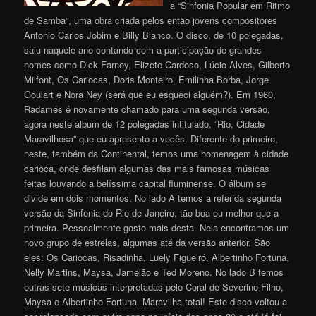
a “Sinfonia Popular em Ritmo
de Samba”, uma obra criada pelos então jovens compositores
Antonio Carlos Jobim e Billy Blanco. O disco, de 10 polegadas,
saiu naquele ano contando com a participação de grandes
nomes como Dick Farney, Elizete Cardoso, Lúcio Alves, Gilberto
Milfont, Os Cariocas, Doris Monteiro, Emilinha Borba, Jorge
Goulart e Nora Ney (será que eu esqueci alguém?). Em 1960,
Radamés é novamente chamado para uma segunda versão,
agora neste álbum de 12 polegadas intitulado, “Rio, Cidade
Maravilhosa” que eu apresento a vocês. Diferente do primeiro,
neste, também da Continental, temos uma homenagem à cidade
carioca, onde desfilam algumas das mais famosas músicas
feitas louvando a belíssima capital fluminense. O álbum se
divide em dois momentos. No lado A temos a referida segunda
versão da Sinfonia do Rio de Janeiro, tão boa ou melhor que a
primeira. Pessoalmente gosto mais desta. Nela encontramos um
novo grupo de estrelas, algumas até da versão anterior. São
eles: Os Cariocas, Risadinha, Luely Figueiró, Albertinho Fortuna,
Nelly Martins, Maysa, Jamelão e Ted Moreno. No lado B temos
outras sete músicas interpretadas pelo Coral de Severino Filho,
Maysa e Albertinho Fortuna. Maravilha total! Este disco voltou a