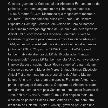
Ghiaroni, gravada na Continental por Albertinho Fortuna em 18 de
junho de 1954, com lançamento em julho seguinte sob n.o
16996-B,matriz C-3405. Mostrando que tangos eram mesmo o
seu forte, Albertinho também brilha em “Percal”, de Homero
Expósito e Domingo Federico, em versão de Haroldo Barbosa.
Sua primeira gravação argentina deu-se em 1943, pela típica de
Anibal Troilo, com vocal de Francisco Fiorentino. A versão
brasileira foi gravada pela primeira vez por Francisco Alves,em
1944, e o registro de Albertinho saiu pela Continental em maio-
junho de 1958 no 78 rpm n.o 17557-A, matriz C-4091, sendo
também faixa de abertura do LP de 10 polegadas “Tangos
inesquecíveis”. Desse LP também consta “Uno”, outra versão de
Haroldo Barbosa, subintitulada “Rosa vermelha”, para mais um
clássico da parceria Marianito Mores-Enrique Santos Discépolo.
Anibal Troilo, com sua típica, e estribilho de Alberto Marino,
lançou “Uno” em 1943, e um ano dpeois, Francisco Alves fez a
primeira gravação desta versão. O registro de Albertinho, claro,
também saiu em 78 rpm pela Continental, em janeiro-fevereiro de
1958, sob n.o 17523-A, matriz C-4077. Em seguida mais um
clássico da parceria Carlos Gardel-Alfredo Le Pera, com letra
brasileira de Ghiaroni, “Voltar (Volver)”, gravada por Albertinho