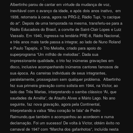
Albertinho parou de cantar em virtude da mudança de voz,
inevitável com o avanço da idade, e após dois anos inativo, em
1938, retornaria à cena, agora na PRG-2, Rádio Tupi, “o cacique
do ar”. Depois de uma temporada na mesma, transferiu-se para a
Rádio Educadora do Brasil, a convite de Saint-Clair Lopes e Luiz
Vassalo. Em 1940, ingressa na lendária PRE-8, Rádio Nacional,
e três anos mais tarde passa a integrar, ao lado de Nuno Roland
e Paulo Tapajós, o Trio Melodia, criado para apoio do
superprograma “Um milhão de melodias”. Dada sua
impressionante qualidade, o trio fez inúmeras gravações em
disco, inclusive acompanhando inúmeros cantores famosos de
sua época. As carreiras individuais de seus integrantes,
paralelamente, prosseguiam sem qualquer problema. Albertinho
fez sua primeira gravação como solista em 1944, na Victor, ao
lado das Três Marias, interpretando o samba clássico “Ai, que
saudades da Amélia”, de Ataulfo Alves e Mário Lago. No ano
seguinte, faz nova gravação, agora pela Continental,
interpretando a valsa “Meu coração te fala” de Pedro
Raimundo,que também o acompanhou ao acordeom e numa
declamação. Foi um sucesso! De volta à Victor, obtém êxito no
carnaval de 1947 com “Marcha dos gafanhotos”, incluída nesta