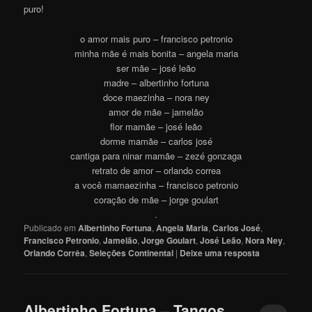
puro!
o amor mais puro – francisco petronio
minha mãe é mais bonita – angela maria
ser mãe – josé leão
madre – albertinho fortuna
doce maezinha – nora ney
amor de mãe – jamelão
flor mamãe – josé leão
dorme mamãe – carlos josé
cantiga para ninar mamãe – zezé gonzaga
retrato de amor – orlando correa
a você mamaezinha – francisco petronio
coração de mãe – jorge goulart
.
Publicado em
Albertinho Fortuna
,
Angela Maria
,
Carlos José
,
Francisco Petronio
,
Jamelão
,
Jorge Goulart
,
José Leão
,
Nora Ney
,
Orlando Corrêa
,
Seleções Continental
|
Deixe uma resposta
Albertinho Fortuna – Tangos