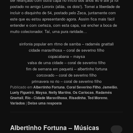
ser relançado com outra capa no início dos anos 80 e até já foi
postado no amigo Loronix (aliás, os dois!). Tomei a liberdade de
incluir o disquinho de 54, postado pelo Zeca, juntamente com
este que eu estou apresentando agora. Assim fica mais fácil
entender e com certeza, com esta capa, vai encher a boca de
muito colecionador. Taí, uma pura raridade…
sinfonia popular em ritmo de samba – radamés gnattali
cidade maravilhosa – coral de severino filho
copacabana – maysa
valsa de uma cidade – coral de severino filho
fim de semana em paquetá – albertinho fortuna
corcovado – coral de severino filho
primavera no rio – coral de severino filho
Publicado em
Albertinho Fortuna
,
Coral Severino Filho
,
Jamelão
,
Luely Figueiró
,
Maysa
,
Nelly Martins
,
Os Cariocas
,
Radamés
Gnattali
,
Rio - Cidade Maravilhosa
,
Risadinha
,
Ted Moreno
,
Variados
|
Deixe uma resposta
Albertinho Fortuna – Músicas