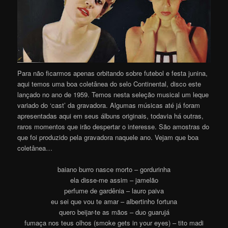
Para não ficarmos apenas orbitando sobre futebol e festa junina,
aqui temos uma boa coletânea do selo Continental, disco este
lançado no ano de 1959. Temos nesta seleção musical um leque
variado do ‘cast’ da gravadora. Algumas músicas até já foram
apresentadas aqui em seus álbuns originais, todavia há outras,
raros momentos que irão despertar o interesse. São amostras do
que foi produzido pela gravadora naquele ano. Vejam que boa
coletânea…
baiano burro nasce morto – gordurinha
ela disse-me assim – jamelão
perfume de gardênia – lauro paiva
eu sei que vou te amar – albertinho fortuna
quero beijar-te as mãos – duo guarujá
fumaça nos teus olhos (smoke gets in your eyes) – tito madi