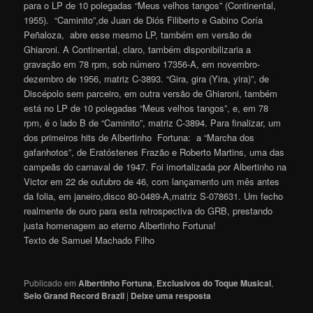
para o LP de 10 polegadas “Meus velhos tangos” (Continental,
1955). “Caminito”,de Juan de Diós Filiberto e Gabino Coría
Peñaloza, abre esse mesmo LP, também em versão de
Ghiaroni. A Continental, claro, também disponibilizaria a
gravação em 78 rpm, sob número 17356-A, em novembro-
dezembro de 1956, matriz C-3893. “Gira, gira (Yira, yira)”, de
Discépolo sem parceiro, em outra versão de Ghiaroni, também
está no LP de 10 polegadas “Meus velhos tangos”, e, em 78
rpm, é o lado B de “Caminito”, matriz C-3894. Para finalizar, um
dos primeiros hits de Albertinho Fortuna: a “Marcha dos
gafanhotos”, de Eratóstenes Frazão e Roberto Martins, uma das
campeãs do carnaval de 1947. Foi imortalizada por Albertinho na
Victor em 22 de outubro de 46, com lançamento um mês antes
da folia, em janeiro,disco 80-0489-A,matriz S-078631. Um fecho
realmente de ouro para esta retrospectiva do GRB, prestando
justa homenagem ao eterno Albertinho Fortun
a
!
Texto de Samuel Machado Filho
Publicado em
Albertinho Fortuna
,
Exclusivos do Toque Musical
,
Selo Grand Record Brazil
|
Deixe uma resposta