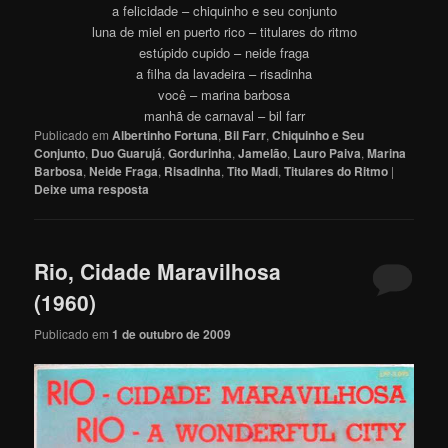
a felicidade – chiquinho e seu conjunto
luna de miel en puerto rico – titulares do ritmo
estúpido cupido – neide fraga
a filha da lavadeira – risadinha
você – marina barbosa
manhã de carnaval – bil farr
Publicado em
Albertinho Fortuna
,
Bil Farr
,
Chiquinho e Seu
Conjunto
,
Duo Guarujá
,
Gordurinha
,
Jamelão
,
Lauro Paiva
,
Marina
Barbosa
,
Neide Fraga
,
Risadinha
,
Tito Madi
,
Titulares do Ritmo
|
Deixe uma resposta
Rio, Cidade Maravilhosa
(1960)
Publicado em
1 de outubro de 2009