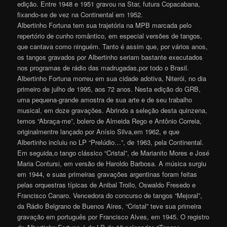
edição. Entre 1948 e 1951 gravou na Star, futura Copacabana,
fixando-se de vez na Continental em 1952.
Albertinho Fortuna tem sua trajetória na MPB marcada pelo
repertório de cunho romântico, em especial versões de tangos,
que cantava como ninguém. Tanto é assim que, por vários anos,
os tangos gravados por Albertinho seriam bastante executados
nos programas de rádio das madrugadas,por todo o Brasil.
Albertinho Fortuna morreu em sua cidade adotiva, Niterói, no dia
primeiro de julho de 1995, aos 72 anos. Nesta edição do GRB,
uma pequena-grande amostra de sua arte e de seu trabalho
musical, em doze gravações. Abrindo a seleção desta quinzena,
temos “Abraça-me”, bolero de Almeida Rego e Antônio Correia,
originalmentre lançado por Anísio Silva,em 1962, e que
Albertinho incluiu no LP “Prelúdio…”, de 1963, pela Continental.
Em seguida,o tango clássico “Cristal”, de Marianito Mores e José
Maria Contursi, em versão de Haroldo Barbosa. A música surgiu
em 1944, e suas primeiras gravações argentinas foram feitas
pelas orquestras típicas de Anibal Troilo, Oswaldo Fresedo e
Francisco Canaro. Vencedora do concurso de tangos “Mejoral”,
da Rádio Belgrano de Buenos Aires, “Cristal” teve sua primeira
gravação em português por Francisco Alves, em 1945. O registro