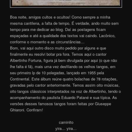
Boa noite, amigos cultos e ocultos! Como sempre a minha
mesma cantilena, a falta de tempo. É verdade, ando muito sem
tempo para me dedicar ao blog. Daí as postagens ficam
espaçadas e até a qualidade dos textos vai caindo. Lacônico,
conforme o momento e as circunstâncias…
Bom, vai aqui outro disco muito pedido por alguns e que
finalmente eu resolvi botar pra fora. Temos aqui o cantor
Albertinho Fortuna, figura já bem divulgada por aqui (o que não
lhe falta é fã), mais uma vez desfilando os velhos tangos, em
seu primeiro lp de 10 polegadas, lançado em 1955 pela
Continental. Este álbum reúne quatro bolachas de 78 rotações,
gravadas pelo cantor anteriormente. Temos assim oito músicas,
oito tangos clássicos interpretados na voz de Albertinho, tendo o
acompanhamento do paulista Eduardo Patané e sua típica. As
versões desses famosos tangos foram feitas por Giuseppe
Ghiaroni. Confira
m
!
caminito
yira… yira…