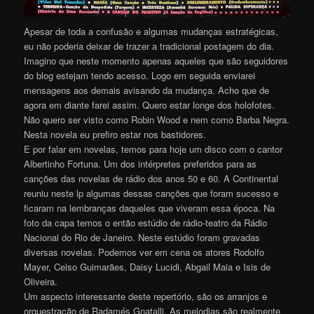
Apesar de toda a confusão e algumas mudanças estratégicas,
eu não poderia deixar de trazer a tradicional postagem do dia.
Imagino que neste momento apenas aqueles que são seguidores
do blog estejam tendo acesso. Logo em seguida enviarei
mensagens aos demais avisando da mudança. Acho que de
agora em diante farei assim. Quero estar longe dos holofotes.
Não quero ser visto como Robin Wood e nem como Barba Negra.
Nesta novela eu prefiro estar nos bastidores.
E por falar em novelas, temos para hoje um disco com o cantor
Albertinho Fortuna. Um dos intérpretes preferidos para as
canções das novelas de rádio dos anos 50 e 60. A Continental
reuniu neste lp algumas dessas canções que foram sucesso e
ficaram na lembranças daqueles que viveram essa época. Na
foto da capa temos o então estúdio de rádio-teatro da Rádio
Nacional do Rio de Janeiro. Neste estúdio foram gravadas
diversas novelas. Podemos ver em cena os atores Rodolfo
Mayer, Celso Guimarães, Daisy Lucidi, Abgail Maia e Isis de
Oliveira.
Um aspecto interessante deste repertório, são os arranjos e
orquestração de Radamés Gnatalli. As melodias são realmente