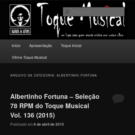
Pular
Pular
Um lugar para quem escuta música com outros olhos.
para
para
Pesqu
o
o
conteúdo
conteúdo
Toque Musical
principal
secundário
Menu
Início
Apresentação
Toque Inicial
principal
Vitrine Toque Musical
ARQUIVO DA CATEGORIA:
ALBERTINHO FORTUNA
Albertinho Fortuna – Seleção
78 RPM do Toque Musical
Vol. 136 (2015)
Publicado em
6 de abril de 2015