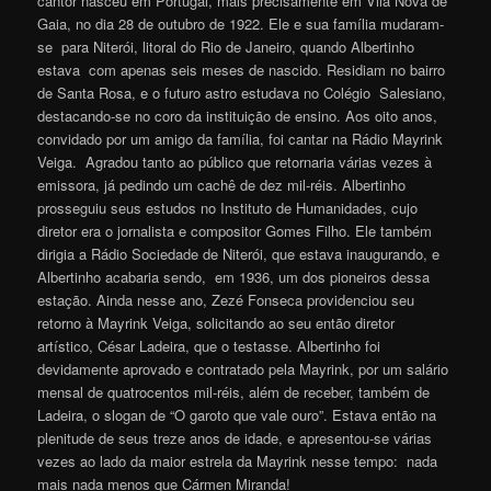
cantor nasceu em Portugal, mais precisamente em Vila Nova de
Gaia, no dia 28 de outubro de 1922. Ele e sua família mudaram-
se para Niterói, litoral do Rio de Janeiro, quando Albertinho
estava com apenas seis meses de nascido. Residiam no bairro
de Santa Rosa, e o futuro astro estudava no Colégio Salesiano,
destacando-se no coro da instituição de ensino. Aos oito anos,
convidado por um amigo da família, foi cantar na Rádio Mayrink
Veiga. Agradou tanto ao público que retornaria várias vezes à
emissora, já pedindo um cachê de dez mil-réis. Albertinho
prosseguiu seus estudos no Instituto de Humanidades, cujo
diretor era o jornalista e compositor Gomes Filho. Ele também
dirigia a Rádio Sociedade de Niterói, que estava inaugurando, e
Albertinho acabaria sendo, em 1936, um dos pioneiros dessa
estação. Ainda nesse ano, Zezé Fonseca providenciou seu
retorno à Mayrink Veiga, solicitando ao seu então diretor
artístico, César Ladeira, que o testasse. Albertinho foi
devidamente aprovado e contratado pela Mayrink, por um salário
mensal de quatrocentos mil-réis, além de receber, também de
Ladeira, o slogan de “O garoto que vale ouro”. Estava então na
plenitude de seus treze anos de idade, e apresentou-se várias
vezes ao lado da maior estrela da Mayrink nesse tempo: nada
mais nada menos que Cármen Miranda!