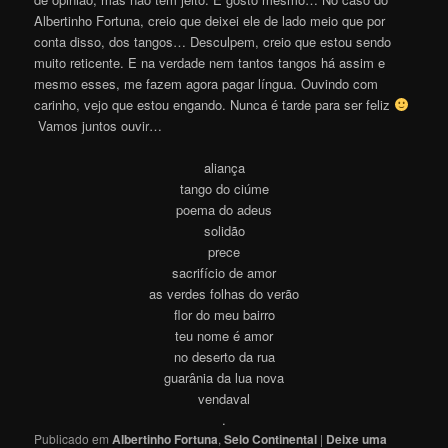
Albertinho Fortuna, creio que deixei ele de lado meio que por
conta disso, dos tangos… Desculpem, creio que estou sendo
muito reticente. E na verdade nem tantos tangos há assim e
mesmo esses, me fazem agora pagar língua. Ouvindo com
carinho, vejo que estou engando. Nunca é tarde para ser feliz
Vamos juntos ouvi
r
…
aliança
tango do ciúme
poema do adeus
solidão
prece
sacrifício de amor
as verdes folhas do verão
flor do meu bairro
teu nome é amor
no deserto da rua
guarânia da lua nova
vendaval
.
Publicado em
Albertinho Fortuna
,
Selo Continental
|
Deixe uma