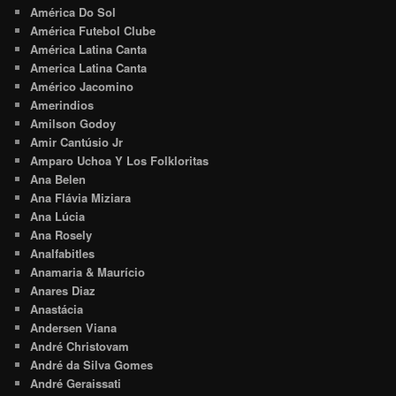
América Do Sol
América Futebol Clube
América Latina Canta
America Latina Canta
Américo Jacomino
Amerindios
Amilson Godoy
Amir Cantúsio Jr
Amparo Uchoa Y Los Folkloritas
Ana Belen
Ana Flávia Miziara
Ana Lúcia
Ana Rosely
Analfabitles
Anamaria & Maurício
Anares Diaz
Anastácia
Andersen Viana
André Christovam
André da Silva Gomes
André Geraissati