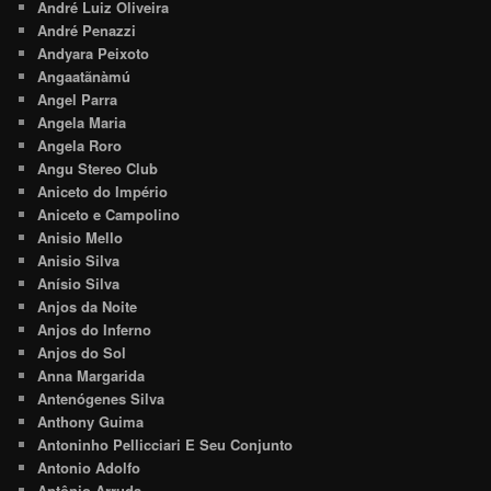
André Luiz Oliveira
André Penazzi
Andyara Peixoto
Angaatãnàmú
Angel Parra
Angela Maria
Angela Roro
Angu Stereo Club
Aniceto do Império
Aniceto e Campolino
Anisio Mello
Anisio Silva
Anísio Silva
Anjos da Noite
Anjos do Inferno
Anjos do Sol
Anna Margarida
Antenógenes Silva
Anthony Guima
Antoninho Pellicciari E Seu Conjunto
Antonio Adolfo
Antônio Arruda