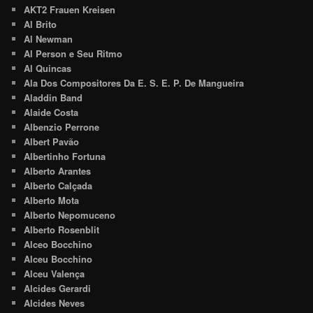
AKT2 Frauen Kreisen
Al Brito
Al Newman
Al Person e Seu Ritmo
Al Quincas
Ala Dos Compositores Da E. S. E. P. De Mangueira
Aladdin Band
Alaide Costa
Albenzio Perrone
Albert Pavão
Albertinho Fortuna
Alberto Arantes
Alberto Calçada
Alberto Mota
Alberto Nepomuceno
Alberto Rosenblit
Alceo Bocchino
Alceu Bocchino
Alceu Valença
Alcides Gerardi
Alcides Neves