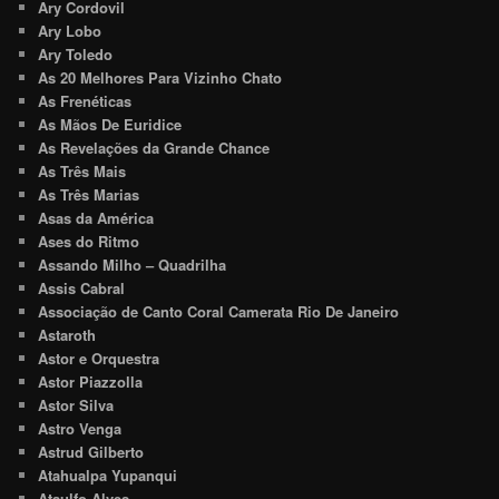
Ary Cordovil
Ary Lobo
Ary Toledo
As 20 Melhores Para Vizinho Chato
As Frenéticas
As Mãos De Euridice
As Revelações da Grande Chance
As Três Mais
As Três Marias
Asas da América
Ases do Ritmo
Assando Milho – Quadrilha
Assis Cabral
Associação de Canto Coral Camerata Rio De Janeiro
Astaroth
Astor e Orquestra
Astor Piazzolla
Astor Silva
Astro Venga
Astrud Gilberto
Atahualpa Yupanqui
Ataulfo Alves