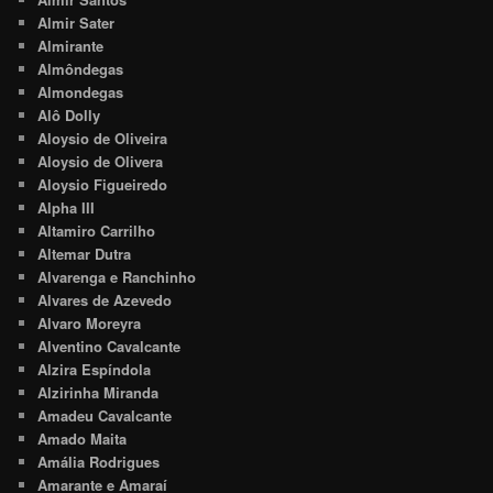
Almir Sater
Almirante
Almôndegas
Almondegas
Alô Dolly
Aloysio de Oliveira
Aloysio de Olivera
Aloysio Figueiredo
Alpha III
Altamiro Carrilho
Altemar Dutra
Alvarenga e Ranchinho
Alvares de Azevedo
Alvaro Moreyra
Alventino Cavalcante
Alzira Espíndola
Alzirinha Miranda
Amadeu Cavalcante
Amado Maita
Amália Rodrigues
Amarante e Amaraí