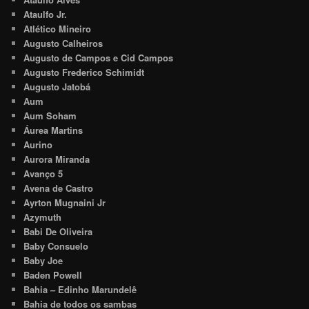
Ataulfo Jr.
Atlético Mineiro
Augusto Calheiros
Augusto de Campos e Cid Campos
Augusto Frederico Schimidt
Augusto Jatobá
Aum
Aum Soham
Áurea Martins
Aurino
Aurora Miranda
Avanço 5
Avena de Castro
Ayrton Mugnaini Jr
Azymuth
Babi De Oliveira
Baby Consuelo
Baby Joe
Baden Powell
Bahia – Edinho Marundelê
Bahia de todos os sambas