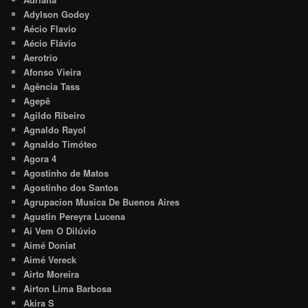
Adylson Godoy
Aécio Flavio
Aécio Flávio
Aerotrio
Afonso Vieira
Agência Tass
Agepê
Agildo Ribeiro
Agnaldo Rayol
Agnaldo Timóteo
Agora 4
Agostinho de Matos
Agostinho dos Santos
Agrupacion Musica De Buenos Aires
Agustin Pereyra Lucena
Aí Vem O Dilúvio
Aimé Doniat
Aimé Vereck
Airto Moreira
Airton Lima Barbosa
Akira S