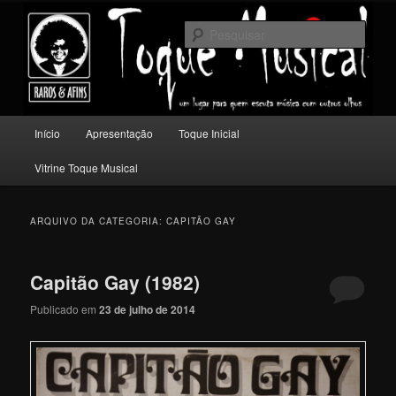
Pular
Pular
Um lugar para quem escuta música com outros olhos.
para
para
Pesqu
o
o
conteúdo
conteúdo
Toque Musical
principal
secundário
Menu
Início
Apresentação
Toque Inicial
principal
Vitrine Toque Musical
ARQUIVO DA CATEGORIA:
CAPITÃO GAY
Capitão Gay (1982)
Publicado em
23 de julho de 2014