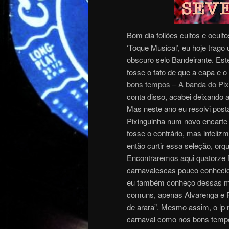
Bom dia foliões cultos e ocult
‘Toque Musical’, eu hoje tra
obscuro selo Bandeirante. Est
fosse o fato de que a capa e o
bons tempos – A banda do Pix
conta disso, acabei deixando 
Mas neste ano eu resolvi postá
Pixinguinha num novo encarte 
fosse o contrário, mas infeli
então curtir essa seleção, orqu
Encontraremos aqui quatorze
carnavalescas pouco conhecid
eu também conheço dessas mu
comuns, apenas Alvarenga e 
de arara”. Mesmo assim, o lp 
carnaval como nos bons tempo