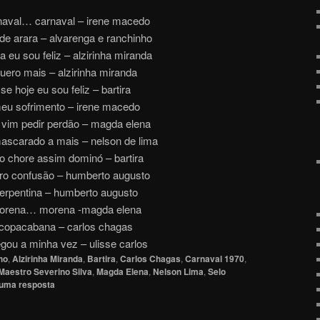
naval… carnaval – irene macedo
de arara – alvarenga e ranchinho
a eu sou feliz – alzirinha miranda
uero mais – alzirinha miranda
se hoje eu sou feliz – bartira
eu sofrimento – irene macedo
 vim pedir perdão – magda elena
scarado a mais – nelson de lima
o chore assim dominó – bartira
ro confusão – humberto augusto
erpentina – humberto augusto
orena… morena -magda elena
copacabana – carlos chagas
gou a minha vez – ulisse carlos
ho
,
Alzirinha Miranda
,
Bartira
,
Carlos Chagas
,
Carnaval 1970
,
Maestro Severino Silva
,
Magda Elena
,
Nelson Lima
,
Selo
 uma resposta