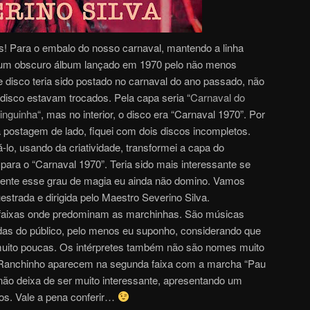
os! Para o embalo do nosso carnaval, mantendo a linha
go um obscuro álbum lançado em 1970 pelo não menos
e disco teria sido postado no carnaval do ano passado, não
 disco estavam trocados. Pela capa seria “
Carnaval do
inguinha
“, mas no interior, o disco era “Carnaval 1970”. Por
a postagem de lado, fiquei com dois discos incompletos.
-lo, usando da criatividade, transformei a capa do
para o “Carnaval 1970”. Teria sido mais interessante se
zmente esse grau de magia eu ainda não domino. Vamos
estrada e dirigida pelo Maestro Severino Silva.
 faixas onde predominam as marchinhas. São músicas
as do público, pelo menos eu suponho, considerando que
ito poucas. Os intérpretes também não são nomes muito
Ranchinho aparecem na segunda faixa com a marcha “Pau
não deixa de ser muito interessante, apresentando um
s. Vale a pena conferir…