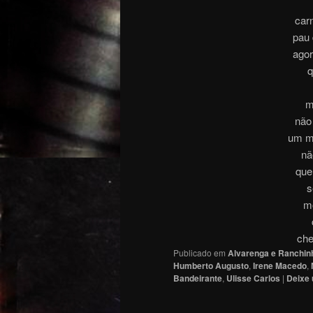
car
pau 
agor
q
m
não
um ma
nã
que
s
m
che
Publicado em
Alvarenga e Ranchin
Humberto Augusto
,
Irene Macedo
,
Bandeirante
,
Ulisse Carlos
|
Deixe