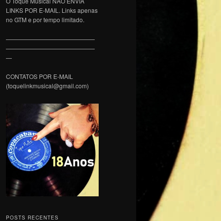
O Toque Musical NÃO ENVIA
LINKS POR E-MAIL. Links apenas
no GTM e por tempo limitado.
———————————————
———————————————
—
CONTATOS POR E-MAIL
(toquelinkmusical@gmail.com)
POSTS RECENTES