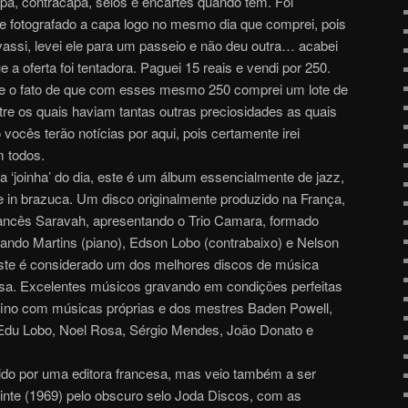
apa, contracapa, selos e encartes quando tem. Foi
do e fotografado a capa logo no mesmo dia que comprei, pois
vassi, levei ele para um passeio e não deu outra… acabei
a oferta foi tentadora. Paguei 15 reais e vendi por 250.
se o fato de que com esses mesmo 250 comprei um lote de
tre os quais haviam tantas outras preciosidades as quais
vocês terão notícias por aqui, pois certamente irei
m todos.
 ‘joinha’ do dia, este é um álbum essencialmente de jazz,
 in brazuca. Um disco originalmente produzido na França,
rancês Saravah, apresentando o Trio Camara, formado
nando Martins (piano), Edson Lobo (contrabaixo) e Nelson
 este é considerado um dos melhores discos de música
ossa. Excelentes músicos gravando em condições perfeitas
fino com músicas próprias e dos mestres Baden Powell,
Edu Lobo, Noel Rosa, Sérgio Mendes, João Donato e
zido por uma editora francesa, mas veio também a ser
uinte (1969) pelo obscuro selo Joda Discos, com as