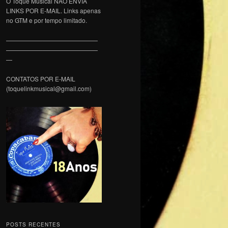
O Toque Musical NÃO ENVIA
LINKS POR E-MAIL. Links apenas
no GTM e por tempo limitado.
———————————————
———————————————
—
CONTATOS POR E-MAIL
(toquelinkmusical@gmail.com)
POSTS RECENTES