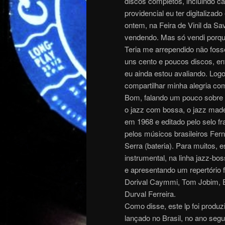
discos completos, incluindo c
providencial eu ter digitaliza
ontem, na Feira de Vinil da Sa
vendendo. Mas só vendi porque 
Teria me arrependido não fos
uns cento e poucos discos, en
eu ainda estou avaliando. Logo 
compartilhar minha alegria co
Bom, falando um pouco sobre a
o jazz com bossa, o jazz made
em 1968 e editado pelo selo f
pelos músicos brasileiros Fer
Serra (bateria). Para muitos,
instrumental, na linha jazz-b
e apresentando um repertório 
Dorival Caymmi, Tom Jobim, 
Durval Ferreira.
Como disse, este lp foi produ
lançado no Brasil, no ano seg