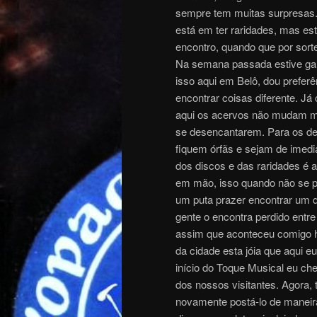
sempre tem muitas surpresas.
está em ter raridades, mas es
encontro, quando que por sort
Na semana passada estive gar
isso aqui em Belô, dou preferê
encontrar coisas diferente. J
aqui os acervos não mudam mu
se desencantarem. Para os de
fiquem órfãs e sejam de imedia
dos discos e das raridades 
em mão, isso quando não se 
um puta prazer encontrar um 
gente o encontra perdido entr
assim que aconteceu comigo h
da cidade esta jóia que aqui eu
início do Toque Musical eu ch
dos nossos visitantes. Agora,
novamente postá-lo de maneir