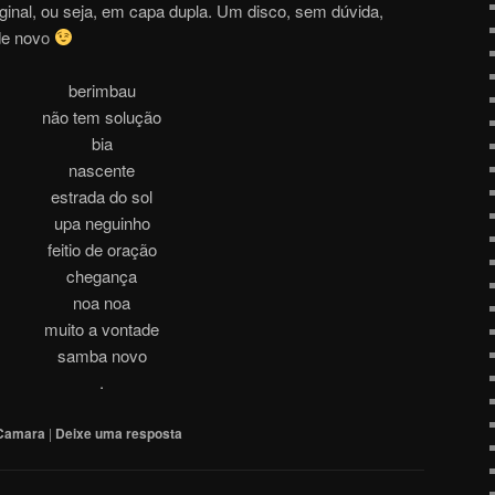
ginal, ou seja, em capa dupla. Um disco, sem dúvida,
de nov
o
berimbau
não tem solução
bia
nascente
estrada do sol
upa neguinho
feitio de oração
chegança
noa noa
muito a vontade
samba novo
.
 Camara
|
Deixe uma resposta