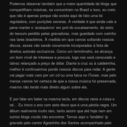
Podemos observar também que a maior quantidade de blogs que
compartilham músicas, se concentram no Brasil e isso, eu creio
que não é apenas porque não existe aqui de fato uma lei
reguladora, com punições severas. A verdade é que ainda vale a
pena manter o ‘anarquismo’ em prol do sucateamento, do resto
do tesouro perdido pelas gravadoras, mas guardado com carinho
nos lares brasileiros. À medida em que vamos soltando nossos
discos, esses vão sendo novamente incorporados à lista de
direitos autorais exclusivos. Como um termômetro, se alcança
um bom nível de interesse e procura, logo nos será censurado e
talvez relançado a preço de dólar. Diante à cruz ou à caldeirinha,
melhor é continuarmos pondo nossos discos para rodar. A gente
vai pagar mais caro por um cd ou uma faixa no iTunes, mas pelo
menos vamos ter certeza de que a nossa música foi preservada,
mesmo não tendo mais direito algum sobre ela.
E por falar em bater na mesma tecla, em discos raros e coisa e
tal… Eu inicio o ano com este disco que é uma pérola negra. Um
álbum realmente muito raro, tanto assim que até hoje nem em
outros blogs vocês irão encontrar. Temos aqui o ‘lendário’ lp
gravado pelo cantor Agostinho dos Santos acompanhado pelo