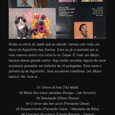
Ainda no clima do ‘pede que eu atendo’ vamos com mais um
disco do Agostinho dos Santos. Este eu já vi postado por aí,
mas mesmo assim vou incluí-lo no Toque. É mais um álbum
bacana desse grande cantor. Aqui estão reunidos alguns de seus
sucessos gravados em bolacha de 10 polegadas. Este seria o
primeiro lp de Agostinho. Uma excelente coletânea. Um álbum
básico! Vai, toca aí…
01 Chove lá fora (Tito Madi)
02 Maria dos meus pecados (Dunga – Jair Amorim)
03 Desolação (Othon Russo)
04 O amor não tem juízo (Fernando César)
05 Esquecimento (Fernando César – Nazareno de Brito)
06 Concerto de outono (Camilo Bargoni – Danpa)