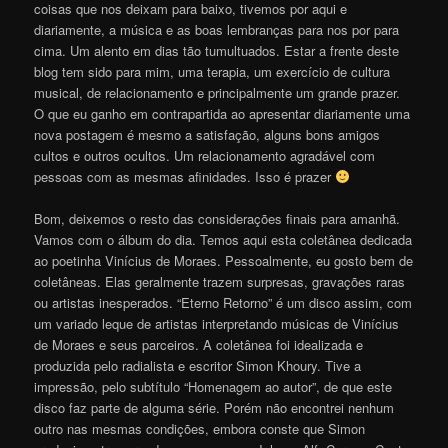
coisas que nos deixam para baixo, tivemos por aqui e
diariamente, a música e as boas lembranças para nos por para
cima. Um alento em dias tão tumultuados. Estar a frente deste
blog tem sido para mim, uma terapia, um exercício de cultura
musical, de relacionamento e principalmente um grande prazer.
O que eu ganho em contrapartida ao apresentar diariamente uma
nova postagem é mesmo a satisfação, alguns bons amigos
cultos e outros ocultos. Um relacionamento agradável com
pessoas com as mesmas afinidades. Isso é prazer
Bom, deixemos o resto das considerações finais para amanhã.
Vamos com o álbum do dia. Temos aqui esta coletânea dedicada
ao poetinha Vinícius de Moraes. Pessoalmente, eu gosto bem de
coletâneas. Elas geralmente trazem surpresas, gravações raras
ou artistas inesperados. “Eterno Retorno” é um disco assim, com
um variado leque de artistas interpretando músicas de Vinícius
de Moraes e seus parceiros. A coletânea foi idealizada e
produzida pelo radialista e escritor Simon Khoury. Tive a
impressão, pelo subtítulo “Homenagem ao autor”, de que este
disco faz parte de alguma série. Porém não encontrei nenhum
outro nas mesmas condições, embora conste que Simon