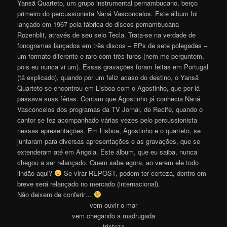
Yansã Quarteto, um grupo instrumental pernambucano, berço
primeiro do percussionista Naná Vasconcelos. Este álbum foi
lançado em 1967 pela fábrica de discos pernambucana
Rozenblit, através de seu selo Tecla. Trata-se na verdade de
fonogramas lançados em três discos – EPs de sete polegadas –
um formato diferente e raro com três furos (nem me perguntem,
pois eu nunca vi um). Essas gravações foram feitas em Portugal
(tá explicado), quando por um feliz acaso do destino, o Yansã
Quarteto se encontrou em Lisboa com o Agostinho, que por lá
passava suas férias. Contam que Agostinho já conhecia Naná
Vasconcelos dos programas da TV Jornal, de Recife, quando o
cantor se fez acompanhado várias vezes pelo percussionista
nessas apresentações. Em Lisboa, Agostinho e o quarteto, se
juntaram para diversas apresentações e as gravações, que se
extenderam até em Angola. Este álbum, que eu saiba, nunca
chegou a ser relançado. Quem sabe agora, ao verem ele todo
lindão aqui?
Se virar REPOST, podem ter certeza, dentro em
breve será relançado no mercado (internacional).
Não deixem de conferir…
vem ouvir o mar
vem chegando a madrugada
tristeza