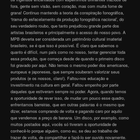
fora, gente sem visão, sem coração, mas com muita fome de
grana! Continuo mantendo a teoria da conspiração fonográfica,
‘trama do esfacelamento da produção fonográfica nacional’, do
seu verdadeiro roubo, que tanto prejudicou grande parte dos
artistas brasileiros e principalmente o acesso do nosso povo. A
MPB deveria ser considerada um patrimônio cultural imaterial
brasileiro, se é que isso é possível. É claro que sabemos o
quanto é difícil, num país como no nosso, tentar gerenciar toda
essa produção, que começa desde de quando o primeiro disco
foi gravado por aqui. Não temos o mesmo poder dos americanos,
europeus e japoneses, que sempre souberam valorizar seus
produtos (e os nossos, claro!). Faltou-nos educação e
investimento na cultura em geral. Faltou empenho por parte
daqueles que estiveram sempre no poder. Agora, quando temos
a oportunidade de rever isso, de mudar um pouco esse quadro,
enfrentamos barreiras, que em outras palavras é o mesmo que
dizer, estamos comprando de volta e pagando caro por aquilo
que vendemos a preço de banana. Um disco, por exemplo, como
muitos postados aqui, vocês só tiveram a oportunidade de
conhecê-lo porque alguém, como eu, se deu ao trabalho de
trazer de volta, de compartilhar e fazê-lo ser ouvido novamente.