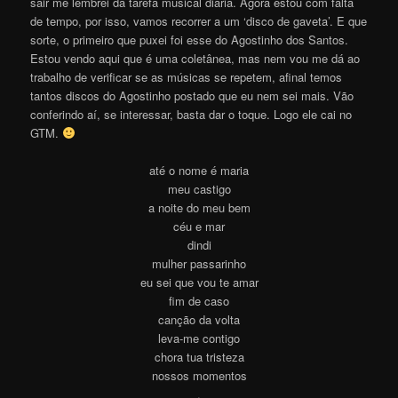
sair me lembrei da tarefa musical diária. Agora estou com falta
de tempo, por isso, vamos recorrer a um ‘disco de gaveta’. E que
sorte, o primeiro que puxei foi esse do Agostinho dos Santos.
Estou vendo aqui que é uma coletânea, mas nem vou me dá ao
trabalho de verificar se as músicas se repetem, afinal temos
tantos discos do Agostinho postado que eu nem sei mais. Vão
conferindo aí, se interessar, basta dar o toque. Logo ele cai no
GTM.
até o nome é maria
meu castigo
a noite do meu bem
céu e mar
dindi
mulher passarinho
eu sei que vou te amar
fim de caso
canção da volta
leva-me contigo
chora tua tristeza
nossos momentos
.