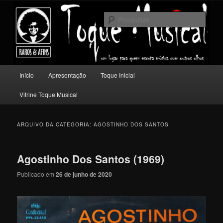
Pular
Pular
Um lugar para quem escuta música com outros olhos.
para
para
Pesqu
o
o
conteúdo
conteúdo
Toque Musical
principal
secundário
Menu
Início
Apresentação
Toque Inicial
principal
Vitrine Toque Musical
ARQUIVO DA CATEGORIA:
AGOSTINHO DOS SANTOS
Agostinho Dos Santos (1969)
Publicado em
26 de junho de 2020