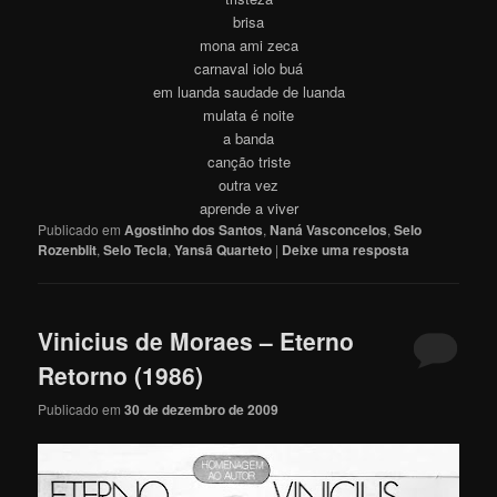
brisa
mona ami zeca
carnaval iolo buá
em luanda saudade de luanda
mulata é noite
a banda
canção triste
outra vez
aprende a viver
Publicado em
Agostinho dos Santos
,
Naná Vasconcelos
,
Selo
Rozenblit
,
Selo Tecla
,
Yansã Quarteto
|
Deixe uma resposta
Vinicius de Moraes – Eterno
Retorno (1986)
Publicado em
30 de dezembro de 2009