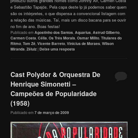
produziu outros grandes nomes como Johnny Alf, Carmen Costa
e Sebastião Tapajós. Pela capa deste lp já podemos saber quem
são os intérpretes, o que dispensa a convencional listagem com
a relação das músicas. Taí, mais um disco bacana para se ouvir
no fim de ano. Boas festas!
Publicado em
Agostinho dos Santos
,
Aquarius
,
Astrud Gilberto
,
Carmen Costa
,
Célia
,
Os Três Morais
,
Osmar Milito
,
Titulares do
Ritmo
,
Tom Zé
,
Vicente Barreto
,
Vinicius de Moraes
,
Wilson
Miranda
,
Zéluiz
|
Deixe uma resposta
Cast Polydor & Orquestra De
Henrique Simonetti –
Campeões de Popularidade
(1958)
Publicado em
7 de março de 2009