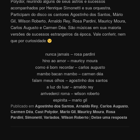
Polydor, reunindo alguns de seus astros e sucessos
acompanhados por Henrique Simonetti e sua orquestra.
Participam do disco os cantores Agostinho dos Santos, Mário
Gil, Wilson Roberto, Arnaldo Rey, Rosa Pardini, Mauricy Moura,
Carlos Augusto e Carmen Déa. São músicas em sua maioria
versões de sucessos estrangeiros da época. Vale conferir, nem
que por curiosidade
nunca jamais – rosa pardini
hino ao amor – mauricy moura
como é bom recordar – carlos augusto
mambo bacan mambo – carmen déa
falam meus olhos – agostinho dos santos
a luz do luar – arnaldo rey
arrivederci roma – wilson roberto
espinita – mario gil
Publicado em
Agostinho dos Santos
,
Arnaldo Rey
,
Carlos Augusto
,
Carmen Déa
,
Cast Polydor
,
Mario Gil
,
Mauricy Moura
,
Rosa
Pardini
,
Simonetti
,
Variados
,
Wilson Roberto
|
Deixe uma resposta