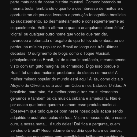
parte mais rica da nossa história musical. Começo batendo na
mesma tecla, lembrando o quanto o desinteresse de muitos e o
oportunismo de poucos levaram a produção fonográfica brasileira
ao sucateamento, ao desmantelamento e consequentemente ao
esquecimento. Volto a afirmar o quanto anarquismo ‘cibernético’,
‘digital’ ou qualquer outro nome que vocês queiram dar,
favoreceu à retomada e resgate do que foi levado embora ou se
perdeu na música popular do Brasil ao longo das três últimas
décadas. O surgimento de blogs como o Toque Musical,
principalmente no Brasil, foi de suma importância, mesmo sendo
visto com um grito marginal ou criminoso. Digo isso porque o
Brasil foi um dos maiores produtores de discos no mundo! A
melhor música popular do mundo está aqui! Aliás, como dizia o
Aloysio de Oliveira, está aqui, em Cuba e nos Estados Unidos. A
brasileira, para mim, é a melhor porque traz em si elementos
genuínos e também os da música cubana e americana. Não é
por acaso que todos querem e amam esse produto nacional.
Observem que tudo que de bom neste nosso país acaba sendo
adquirido e usufruído pelos de fora. Vejam o nosso café, o nosso
ouro, a nossa mata… é tudo deles! Daí fica a pergunta, quem
vendeu o Brasil? Resumidamente eu diria que foram os burros,
os ingênuos encantados com espelhinhos brilhantes trazidos de