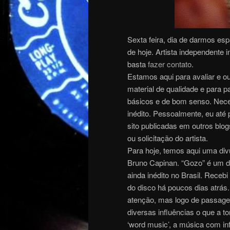
Sexta feira, dia de darmos es
de hoje. Artista independente 
basta
fazer contato
.
Estamos aqui para avaliar e ou
material de qualidade e para p
básicos e de bom senso. Nece
inédito. Pessoalmente, eu até
sito publicadas em outros blo
ou solicitação do artista.
Para hoje, temos aqui uma divu
Bruno Capinan. “Gozo” é um di
ainda inédito no Brasil. Receb
do disco há poucos dias atrás.
atenção, mas logo de passage
diversas influências o que a t
‘word music’, a música com in