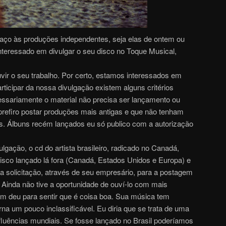
paço às produções independentes, seja elas de ontem ou
interessado em divulgar o seu disco no Toque Musical,
vir o seu trabalho. Por certo, estamos interessados em
articipar da nossa divulgação existem alguns critérios
ssariamente o material não precisa ser lançamento ou
 prefiro postar produções mais antigas e que não tenham
gs. Álbuns recém lançados eu só publico com a autorização
lgação, o cd do artista brasileiro, radicado no Canadá,
sco lançado lá fora (Canadá, Estados Unidos e Europa) e
i a solicitação, através de seu empresário, para a postagem
 Ainda não tive a oportunidade de ouví-lo com mais
m deu para sentir que é coisa boa. Sua música tem
orna um pouco inclassificável. Eu diria que se trata de uma
fluências mundiais. Se fosse lançado no Brasil poderíamos