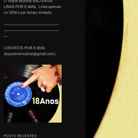
O Toque Musical NÃO ENVIA
LINKS POR E-MAIL. Links apenas
no GTM e por tempo limitado.
———————————————
———————————————
—
CONTATOS POR E-MAIL
(toquelinkmusical@gmail.com)
POSTS RECENTES